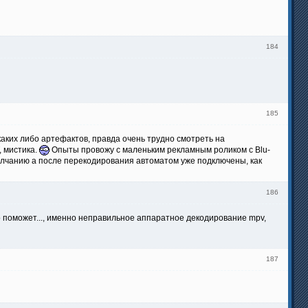
184
185
каких либо артефактов, правда очень трудно смотреть на
, мистика.
Опыты провожу с маленьким рекламным роликом с Blu-
умолчанию а после перекодирования автоматом уже подключены, как
186
то поможет..., именно неправильное аппаратное декодирование mpv,
187