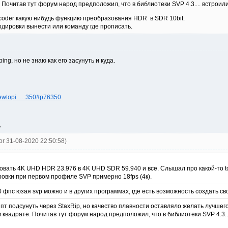
 Почитав тут форум народ предположил, что в библиотеки SVP 4.3.... встрои
coder какую нибудь функцию преобразования HDR в SDR 10bit.
одировки вынести или команду где прописать.
ng, но не знаю как его засунуть и куда.
viewtopi … 350#p76350
ь
tor 31-08-2020 22:50:58)
овать 4K UHD HDR 23.976 в 4K UHD SDR 59.940 и все. Слышал про какой-то to
овки при первом профиле SVP примерно 18fps (4к).
 фпс юзая svp можно и в других программах, где есть возможность создать сво
пт подсунуть через StaxRip, но качество плавности оставляло желать лучше
 квадрате. Почитав тут форум народ предположил, что в библиотеки SVP 4.3.