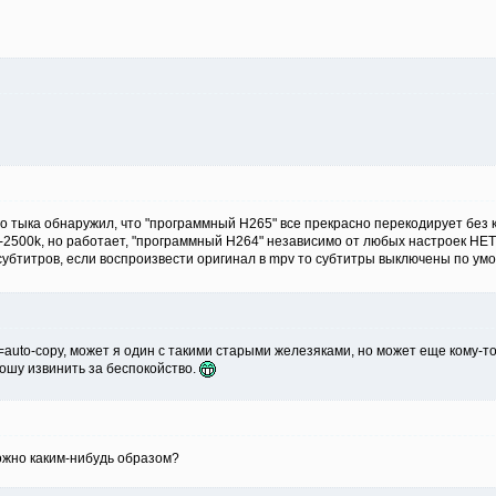
го тыка обнаружил, что "программный H265" все прекрасно перекодирует без 
-2500k, но работает, "программный H264" независимо от любых настроек НЕТ
ек субтитров, если воспроизвести оригинал в mpv то субтитры выключены по 
c=auto-copy, может я один с такими старыми железяками, но может еще кому-
ошу извинить за беспокойство.
жно каким-нибудь образом?