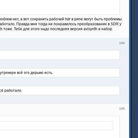
блем нет, а вот сохранить рабочий hdr в рипе могут быть проблемы.
 работало. Правда мне тогда не понравилось преобразование в SDR у
h тоже. Тебе для этого надо последняя версия avisynth и набор
194
утрекере всё это дерьмо есть.
сё работало.
195