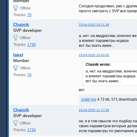
Member
Сегодня продолжил, уже с други
Offline
просто смотреть с SVP все прекр
Thanks:
76
Chainik
23-04-2020 10:11:39
SVP developer
а, нет. на квадратики, конечно ж
Offline
а влияют параметры кодера
Thanks:
1730
вот бы знать какие...
fakel
23-04-2020 10:43:02
Member
Chainik wrote:
Offline
а, нет. на квадратики, конеч
Thanks:
76
а влияют параметры кодера
вот бы знать какие...
вот
coder.log
4.72 kb, 571 downloads
Chainik
23-04-2020 11:17:29
SVP developer
не, я в том смысле что подбор п
Offline
своих параметров которые дела
Thanks:
1730
если параметры по-умолчанию даю