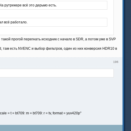
На рутрекере всё это дерьмо есть.
ал всё работало.
 такой прогой перегнать исходник с начало в SDR, а потом уже в SVP
, там есть NVENC и выбор фильтров, один из них конверсия HDR10 в
196
cale = t = bt709: m = bt709: r = tv, format = yuv420p"