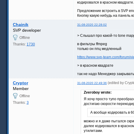
кодировался в красном квадрате.
Предложение встроить в SVP en
Кнопку какую нибудь на панель к
Chainik
31-08-2020 22:28:02
SVP developer
> Слышал про какой-то tone mappi
Offline
в фильтры ffmpeg
Thanks:
1730
только он ппц медленный
https://www.svp-team.com/forum/
> в красном квадрате
так не надо Менеджер закрыват
Cryptor
(edited by Cryp
31-08-2020 22:49:36
Member
Zveroboy wrote:
Offline
Я хочу просто тупо преобраз
Thanks:
3
достигаю скорости перекодир
А вообще кодировать в 60
можно и я даже пытался скри
далее кодировался в красном
утилитами.