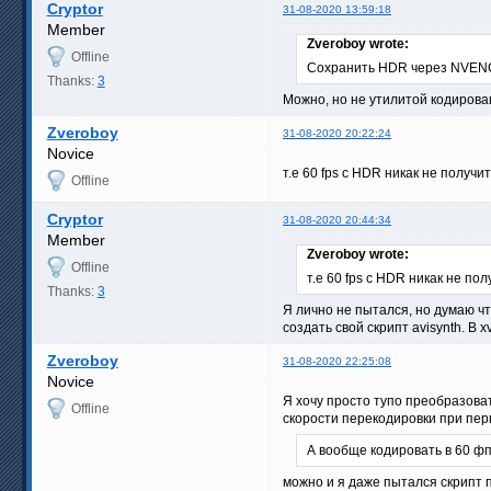
Cryptor
31-08-2020 13:59:18
Member
Zveroboy wrote:
Offline
Сохранить HDR через NVENC
Thanks:
3
Можно, но не утилитой кодирован
Zveroboy
31-08-2020 20:22:24
Novice
т.е 60 fps c HDR никак не получи
Offline
Cryptor
31-08-2020 20:44:34
Member
Zveroboy wrote:
Offline
т.е 60 fps c HDR никак не по
Thanks:
3
Я лично не пытался, но думаю чт
создать свой скрипт avisynth. В 
Zveroboy
31-08-2020 22:25:08
Novice
Я хочу просто тупо преобразоват
Offline
скорости перекодировки при пер
А вообще кодировать в 60 фпс
можно и я даже пытался скрипт 