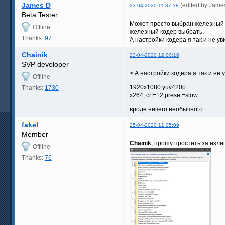
James D
(edited by Jame
23-04-2020 11:37:38
Beta Tester
Может просто выбран железный к
Offline
железный кодер выбрать.
Thanks:
97
А настройки кодера я так и не у
Chainik
23-04-2020 12:00:16
SVP developer
> А настройки кодера я так и не 
Offline
1920x1080 yuv420p
Thanks:
1730
x264, crf=12,preset=slow
вроде ничего необычного
fakel
25-04-2020 11:05:09
Member
Chainik
, прошу простить за изли
Offline
Thanks:
76