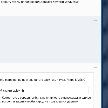
ли защиту чтобы народ не пользовался другими утилитами.
192
193
ne mapping, но не знаю как его засунуть и куда. Я при NVENC
й скрипт avisynth
го. Кроме того с середины фильма плавность отключалась и фильм
... встроили защиту чтобы народ не пользовался другими