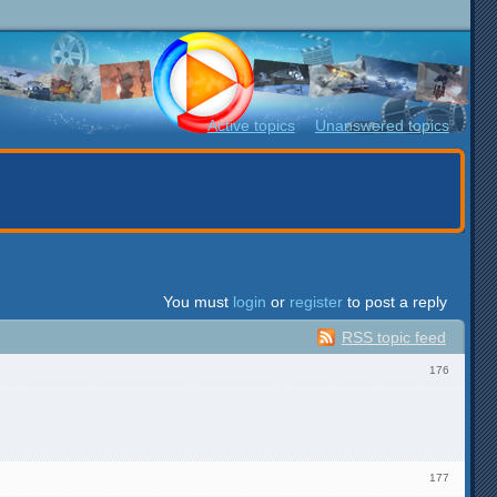
Active topics
Unanswered topics
You must
login
or
register
to post a reply
RSS topic feed
176
177