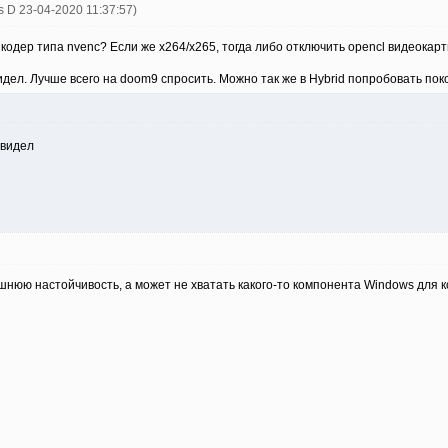
s D 23-04-2020 11:37:57)
одер типа nvenc? Если же x264/x265, тогда либо отключить opencl видеокарт
видел. Лучше всего на doom9 спросить. Можно так же в Hybrid попробовать пок
увидел
шнюю настойчивость, а может не хватать какого-то компонента Windows для к