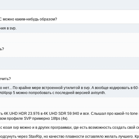
 можно каким-нибудь образом?
ия в svp.
ть?
лучить?
о нет... По крайне мере встроенной утилитой в svp. А вообще кодировать в 60
xvid4psp 5 можно попробовать с последней версией avisynth.
ь 4K UHD HDR 23.976 в 4K UHD SDR 59.940 и все. Слышал про какой-то tone m
вом профиле SVP примерно 18fps (4к).
 юзая svp можно и в других программах, где есть возможность создать свой ск
подсунуть через StaxRip, но качество плавности оставляло желать лучшего. 