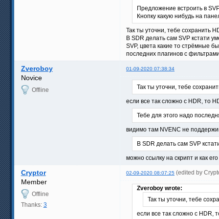
Предложение встроить в SVP
Кнопку какую нибудь на пане
Так ты уточни, тебе сохранить 
В SDR делать сам SVP кстати уме
SVP, цвета какие то стрёмные бы
последних плагинов с фильтрами 
Zveroboy
01-09-2020 07:38:34
Novice
Так ты уточни, тебе сохрани
Offline
если все так сложно с HDR, то HD
Тебе для этого надо последня
видимо там NVENС не поддержив
В SDR делать сам SVP кстати
можно ссылку на скрипт и как его
Cryptor
(edited by Cryp
02-09-2020 08:07:25
Member
Zveroboy wrote:
Offline
Так ты уточни, тебе сох
Thanks:
3
если все так сложно с HDR, т