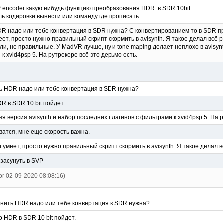
 encoder какую нибудь функцию преобразования HDR в SDR 10bit.
ль кодировки вынести или команду где прописать.
HDR надо или тебе конвертация в SDR нужна? С конвертированием то в SDR про
ет, просто нужно правильный скрипт скормить в avisynth. Я такое делал всё
ли, не правильные. У MadVR лучше, ну и tone maping делает неплохо в avisynt
к xvid4psp 5. На рутрекере всё это дерьмо есть.
ть HDR надо или тебе конвертация в SDR нужна?
R в SDR 10 bit пойдет.
я версия avisynth и набор последних плагинов с фильтрами к xvid4psp 5. На р
атся, мне еще скорость важна.
 умеет, просто нужно правильный скрипт скормить в avisynth. Я такое делал в
 засунуть в SVP
tor 02-09-2020 08:08:16)
ранить HDR надо или тебе конвертация в SDR нужна?
о HDR в SDR 10 bit пойдет.