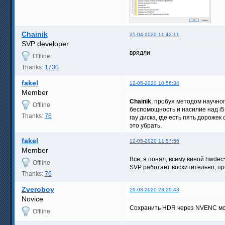
Chainik
25-04-2020 11:42:11
SVP developer
врядли
Offline
Thanks:
1730
fakel
12-05-2020 10:56:34
Member
Chainik
, пробуя методом научно
Offline
беспомощность и насилие над i5
Thanks:
76
ray диска, где есть пять дорож
это убрать.
fakel
12-05-2020 11:57:56
Member
Все, я понял, всему виной hwde
Offline
SVP работает восхитительно, пр
Thanks:
76
Zveroboy
29-08-2020 23:29:43
Novice
Сохранить HDR через NVENC мо
Offline