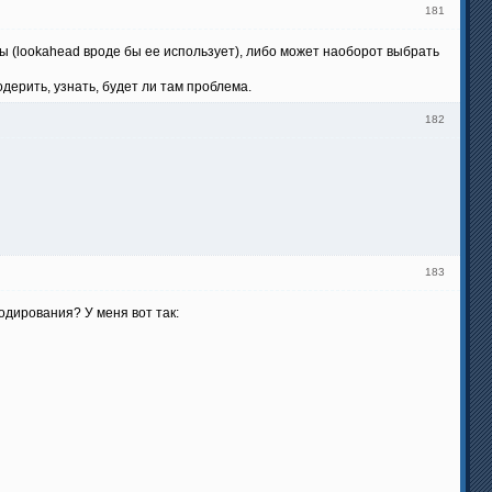
181
ы (lookahead вроде бы ее использует), либо может наоборот выбрать
одерить, узнать, будет ли там проблема.
182
183
одирования? У меня вот так: