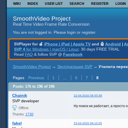
WIKI
INDEX
USER LIST
SEARCH
REGISTER
LOGIN
SmoothVideo Project
Real Time Video Frame Rate Conversion
You are not logged in.
Please login or register.
SVPlayer for 🍎
iPhone | iPad | Apple TV
and 🤖
Android
|
A
SVP 4
for Windows | macOS | Linux
: 30 days FREE TRIAL.
Read
FAQ
& follow SVP @
Facebook
SmoothVideo Project
→
Эксплуатация SVP
→
Утилита перек
Pages
Previous
1
…
6
7
8
Posts: 176 to 196 of 196
Chainik
22-04-2020 08:55:58
SVP developer
Ну поиск не работает, а просто 
Offline
Thanks:
1730
fakel
23-04-2020 09:10:05