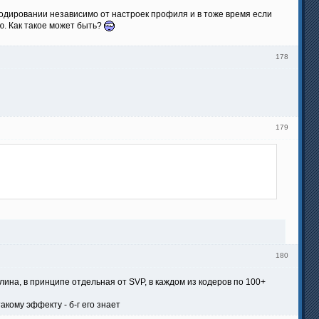
кодировании независимо от настроек профиля и в тоже время если
ю. Как такое может быть?
178
179
180
плина, в принципе отдельная от SVP, в каждом из кодеров по 100+
акому эффекту - б-г его знает