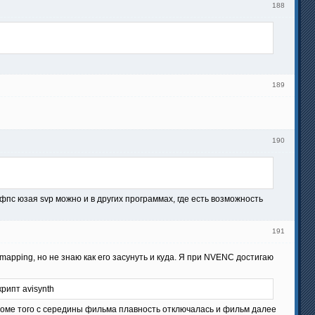
188
189
190
 фпс юзая svp можно и в других программах, где есть возможность
191
apping, но не знаю как его засунуть и куда. Я при NVENC достигаю
рипт avisynth
Кроме того с середины фильма плавность отключалась и фильм далее