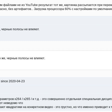
ми файлами не из YouTube результат тот же, картинка рассыпается при пере
асно, без артефактов... Загрузка процессора 60% с настройками по умолчани
е, черные полосы не влияют.
но же, черные полосы не влияют.
 since 2020-04-23
араметров x264 / x265 / и т.д. - это совершенно отдельная специальная дисци
ют неведомо что
т квадратики на конкретном видео - это грустно, но что именно приводит к т