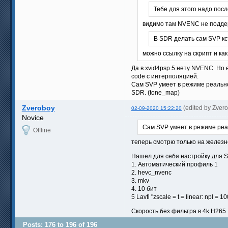
Тебе для этого надо посл
видимо там NVENС не поддер
В SDR делать сам SVP кст
можно ссылку на скрипт и как
Да в xvid4psp 5 нету NVENC. Но 
code с интерполяцией.
Сам SVP умеет в режиме реально
SDR. (tone_map)
Zveroboy
(edited by Zver
02-09-2020 15:22:20
Novice
Сам SVP умеет в режиме реа
Offline
теперь смотрю только на железн
Нашел для себя настройку для S
1. Автоматический профиль 1
2. hevc_nvenc
3. mkv
4. 10 бит
5 Lavfi "zscale = t = linear: npl = 
Скорость без фильтра в 4k H265 1
Posts: 176 to 196 of 196