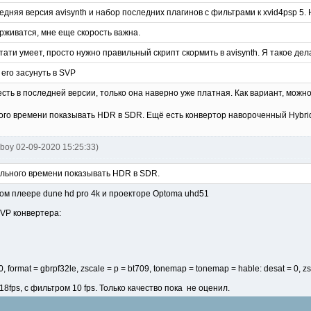
едняя версия avisynth и набор последних плагинов с фильтрами к xvid4psp 5. 
живатся, мне еще скорость важна.
ати умеет, просто нужно правильный скрипт скормить в avisynth. Я такое дел
 его засунуть в SVP
есть в последней версии, только она наверно уже платная. Как вариант, можно
го времени показывать HDR в SDR. Ещё есть конвертор навороченный Hybrid
oboy 02-09-2020 15:25:33)
льного времени показывать HDR в SDR.
ом плеере dune hd pro 4k и проекторе Optoma uhd51
VP конвертера:
100, format = gbrpf32le, zscale = p = bt709, tonemap = tonemap = hable: desat = 0, zs
8fps, с фильтром 10 fps. Только качество пока не оценил.