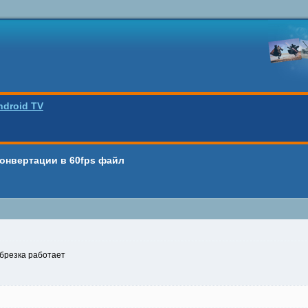
ndroid TV
онвертации в 60fps файл
обрезка работает