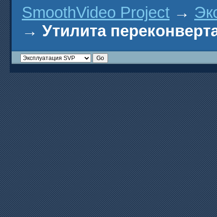
SmoothVideo Project
→
Эк
→
Утилита переконверта