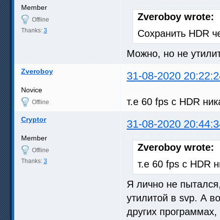
Member
Zveroboy wrote:
Offline
Thanks:
3
Сохранить HDR ч
Можно, но не утили
Zveroboy
31-08-2020 20:22:2
Novice
т.е 60 fps c HDR ни
Offline
Cryptor
31-08-2020 20:44:3
Member
Zveroboy wrote:
Offline
Thanks:
3
т.е 60 fps c HDR 
Я лично не пытался,
утилитой в svp. А в
других программах, 