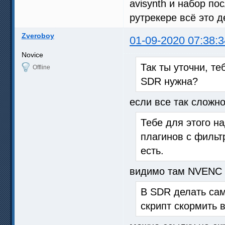
avisynth и набор по
рутрекере всё это д
Zveroboy
01-09-2020 07:38:3
Novice
Так ты уточни, т
Offline
SDR нужна?
если все так сложно
Тебе для этого н
плагинов с фильтр
есть.
видимо там NVENС н
В SDR делать сам
скрипт скормить в