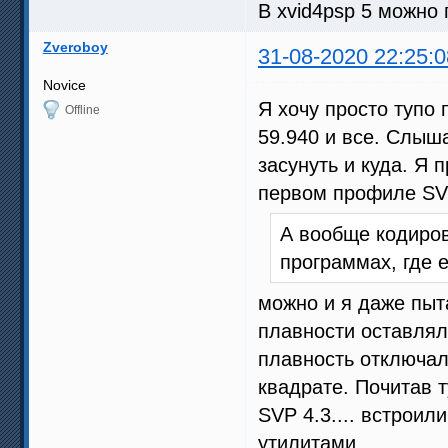
В xvid4psp 5 можно 
Zveroboy
31-08-2020 22:25:0
Novice
Я хочу просто тупо
Offline
59.940 и все. Слыша
засунуть и куда. Я
первом профиле SVP
А вообще кодиров
программах, где е
можно и я даже пыта
плавности оставлял
плавность отключал
квадрате. Почитав 
SVP 4.3.... встроил
утилитами.