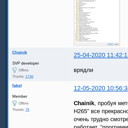
Chainik
25-04-2020 11:42:1
SVP developer
врядли
Offline
Thanks:
1730
fakel
12-05-2020 10:56:3
Member
Chainik
, пробуя ме
Offline
Thanks:
76
H265" все прекрасн
очень трудно смотре
работает, "програм