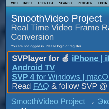
WIKI
INDEX
USER LIST
SEARCH
REGISTER
LOGIN
SmoothVideo Project
Real Time Video Frame R
Conversion
You are not logged in.
Please login or register.
SVPlayer for 🍎
iPhone | 
Android TV
SVP 4
for Windows | macOS
Read
FAQ
& follow SVP 
SmoothVideo Project
→
Эк