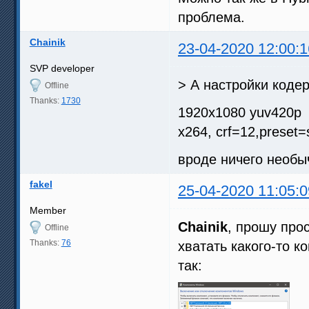
проблема.
Chainik
23-04-2020 12:00:1
SVP developer
> А настройки кодер
Offline
Thanks:
1730
1920x1080 yuv420p
x264, crf=12,preset=
вроде ничего необы
fakel
25-04-2020 11:05:0
Member
Chainik
, прошу про
Offline
Thanks:
76
хватать какого-то 
так: