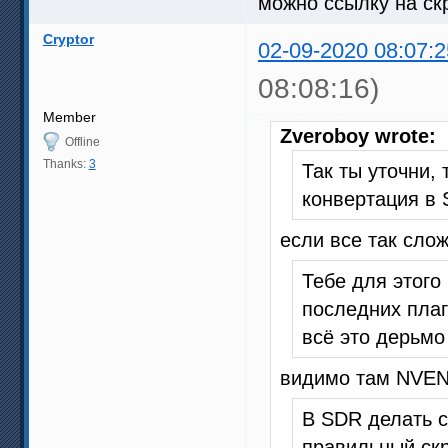
можно ссылку на скр
Cryptor
02-09-2020 08:07:2
08:08:16)
Member
Zveroboy wrote:
Offline
Thanks:
3
Так ты уточни,
конвертация в
если все так слож
Тебе для этого
последних плаг
всё это дерьмо
видимо там NVEN
В SDR делать с
правильный скр