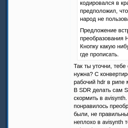
кодировался в кр
предположил, что
народ не пользов
Предложение встр
преобразования H
Кнопку какую ниб
где прописать.
Так ты уточни, теб
нужна? С конвертир
рабочий hdr в рипе
В SDR делать сам S
скормить в avisynth
понравилось преобр
были, не правильны
неплохо в avisynth 