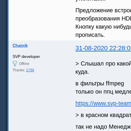
Предложение встрои
преобразования HDR
Кнопку какую нибуд
прописать.
Chainik
31-08-2020 22:28:0
SVP developer
> Слышал про какой-
Offline
Thanks:
1730
куда.
в фильтры ffmpeg
только он ппц медл
https://www.svp-tea
> в красном квадра
так не надо Менедж