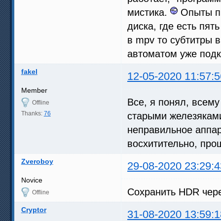
мистика.
Опыты пр
диска, где есть пят
в mpv то субтитры 
автоматом уже подк
fakel
12-05-2020 11:57:5
Member
Все, я понял, всему
Offline
Thanks:
76
старыми железяками
неправильное аппар
восхитительно, про
Zveroboy
29-08-2020 23:29:4
Novice
Сохранить HDR чер
Offline
Cryptor
31-08-2020 13:59:1