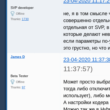
23-04-2020 11:17:2
SVP developer
не, я в том смысле ч
Offline
Thanks:
1730
совершенно отдельн
отдельная от SVP, 
которые делают нев
если параметры по-
это грустно, но что
James D
23-04-2020 11:37:3
11:37:57)
Beta Tester
Может просто выбра
Offline
Thanks:
97
тогда либо отключит
использует), либо 
А настройки кодера 
Можно так же в Hybr