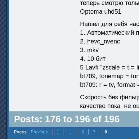
теперь смотрю толь
Optoma uhd51
Нашел для себя нас
1. Автоматический 
2. hevc_nvenc
3. mkv
4. 10 бит
5 Lavfi "zscale = t = 
bt709, tonemap = ton
bt709: r = tv, format
Скорость без фильтр
качество пока не о
Posts: 176 to 196 of 196
Pages
Previous
1
…
6
7
8