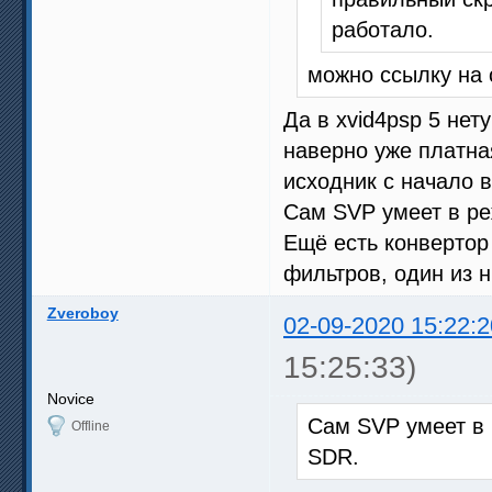
работало.
можно ссылку на с
Да в xvid4psp 5 нет
наверно уже платная
исходник с начало 
Сам SVP умеет в р
Ещё есть конвертор
фильтров, один из 
Zveroboy
02-09-2020 15:22:2
15:25:33)
Novice
Сам SVP умеет в
Offline
SDR.