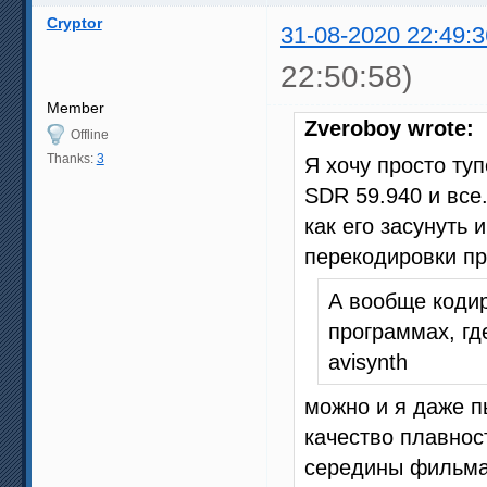
Cryptor
31-08-2020 22:49:3
22:50:58)
Member
Zveroboy wrote:
Offline
Thanks:
3
Я хочу просто ту
SDR 59.940 и все
как его засунуть 
перекодировки пр
А вообще кодир
программах, гд
avisynth
можно и я даже п
качество плавнос
середины фильма