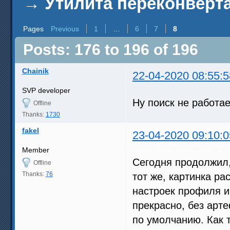
→
Утилита переконверта
Pages
Previous
1
…
6
7
8
Posts: 176 to 196 of 196
Chainik
22-04-2020 08:55:5
SVP developer
Ну поиск не работае
Offline
Thanks:
1730
fakel
23-04-2020 09:10:0
Member
Сегодня продолжил,
Offline
Thanks:
76
тот же, картинка р
настроек профиля и
прекрасно, без арте
по умолчанию. Как 