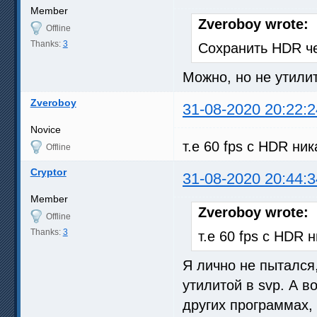
Member
Zveroboy wrote:
Offline
Thanks:
3
Сохранить HDR ч
Можно, но не утили
Zveroboy
31-08-2020 20:22:2
Novice
т.е 60 fps c HDR ни
Offline
Cryptor
31-08-2020 20:44:3
Member
Zveroboy wrote:
Offline
Thanks:
3
т.е 60 fps c HDR 
Я лично не пытался,
утилитой в svp. А в
других программах, 