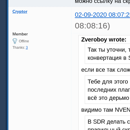
можно ссылку на скр
Cryptor
02-09-2020 08:07:2
08:08:16)
Member
Zveroboy wrote:
Offline
Thanks:
3
Так ты уточни,
конвертация в
если все так слож
Тебе для этого
последних плаг
всё это дерьмо
видимо там NVEN
В SDR делать с
правильный скр