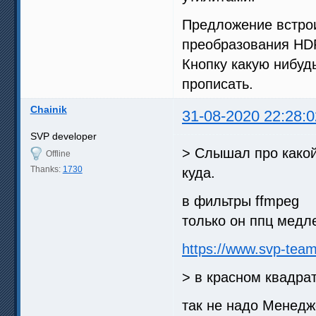
Предложение встрои
преобразования HDR
Кнопку какую нибуд
прописать.
Chainik
31-08-2020 22:28:0
SVP developer
> Слышал про какой-
Offline
Thanks:
1730
куда.
в фильтры ffmpeg
только он ппц медл
https://www.svp-tea
> в красном квадра
так не надо Менедж