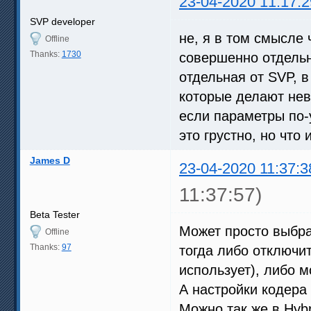
23-04-2020 11:17:2
SVP developer
не, я в том смысле ч
Offline
Thanks:
1730
совершенно отдельн
отдельная от SVP, 
которые делают нев
если параметры по-
это грустно, но что
James D
23-04-2020 11:37:3
11:37:57)
Beta Tester
Может просто выбра
Offline
Thanks:
97
тогда либо отключит
использует), либо 
А настройки кодера 
Можно так же в Hybr