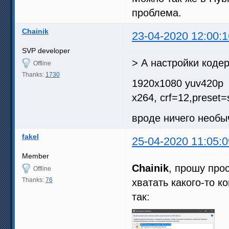
проблема.
Chainik
23-04-2020 12:00:1
SVP developer
> А настройки кодер
Offline
Thanks:
1730
1920x1080 yuv420p
x264, crf=12,preset=
вроде ничего необы
fakel
25-04-2020 11:05:0
Member
Chainik
, прошу про
Offline
Thanks:
76
хватать какого-то 
так: