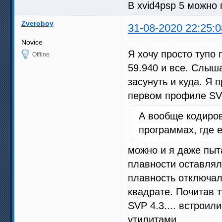
В xvid4psp 5 можно 
Zveroboy
31-08-2020 22:25:0
Novice
Я хочу просто тупо
Offline
59.940 и все. Слыша
засунуть и куда. Я
первом профиле SVP
А вообще кодиров
программах, где е
можно и я даже пыта
плавности оставлял
плавность отключал
квадрате. Почитав 
SVP 4.3.... встроил
утилитами.