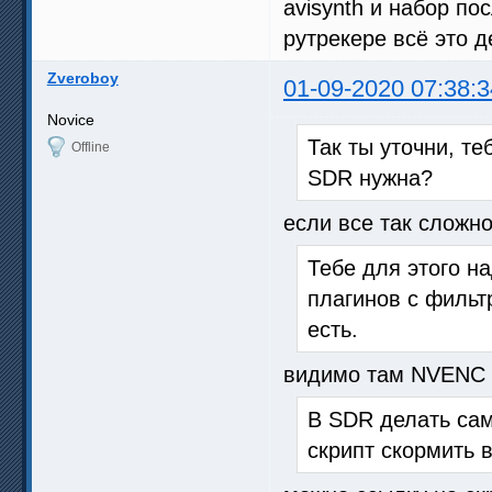
avisynth и набор по
рутрекере всё это д
Zveroboy
01-09-2020 07:38:3
Novice
Так ты уточни, т
Offline
SDR нужна?
если все так сложно
Тебе для этого н
плагинов с фильтр
есть.
видимо там NVENС н
В SDR делать сам
скрипт скормить в