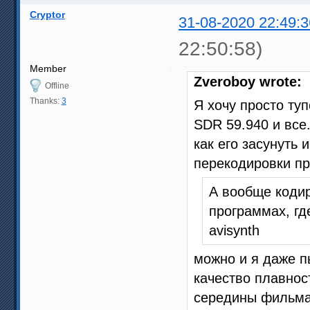
Cryptor
31-08-2020 22:49:3
22:50:58)
Member
Zveroboy wrote:
Offline
Thanks:
3
Я хочу просто ту
SDR 59.940 и все
как его засунуть 
перекодировки пр
А вообще кодир
программах, гд
avisynth
можно и я даже п
качество плавнос
середины фильма