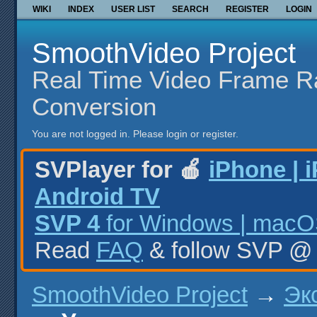
WIKI
INDEX
USER LIST
SEARCH
REGISTER
LOGIN
SmoothVideo Project
Real Time Video Frame R
Conversion
You are not logged in.
Please login or register.
SVPlayer for 🍎
iPhone | 
Android TV
SVP 4
for Windows | macOS
Read
FAQ
& follow SVP 
SmoothVideo Project
→
Эк