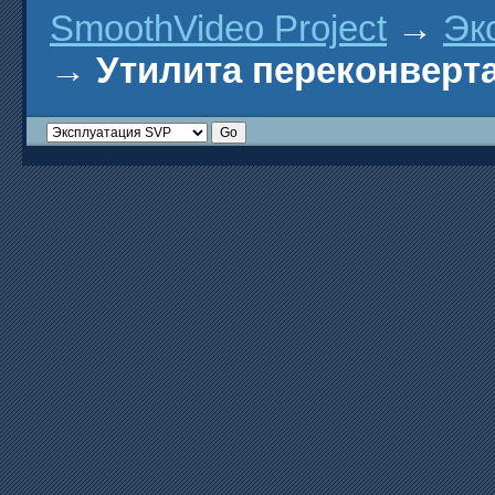
SmoothVideo Project
→
Эк
→
Утилита переконверта