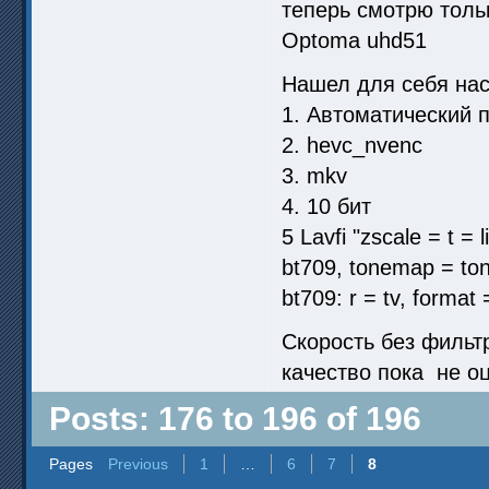
теперь смотрю толь
Optoma uhd51
Нашел для себя нас
1. Автоматический 
2. hevc_nvenc
3. mkv
4. 10 бит
5 Lavfi "zscale = t = 
bt709, tonemap = ton
bt709: r = tv, format
Скорость без фильтр
качество пока не о
Posts: 176 to 196 of 196
Pages
Previous
1
…
6
7
8