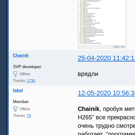
Chainik
25-04-2020 11:42:1
SVP developer
врядли
Offline
Thanks:
1730
fakel
12-05-2020 10:56:3
Member
Chainik
, пробуя ме
Offline
Thanks:
76
H265" все прекрасн
очень трудно смотре
работает, "програм