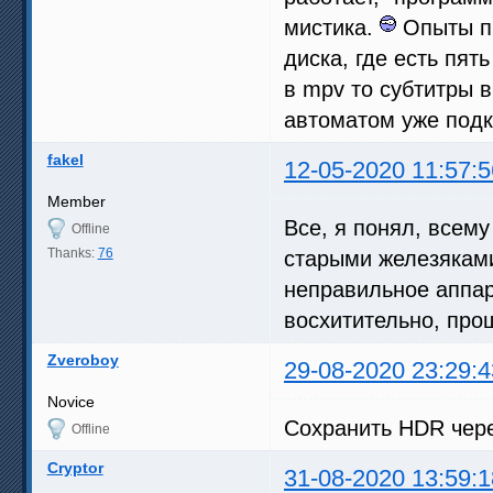
мистика.
Опыты пр
диска, где есть пят
в mpv то субтитры 
автоматом уже подк
fakel
12-05-2020 11:57:5
Member
Все, я понял, всему
Offline
Thanks:
76
старыми железяками
неправильное аппар
восхитительно, про
Zveroboy
29-08-2020 23:29:4
Novice
Сохранить HDR чер
Offline
Cryptor
31-08-2020 13:59:1