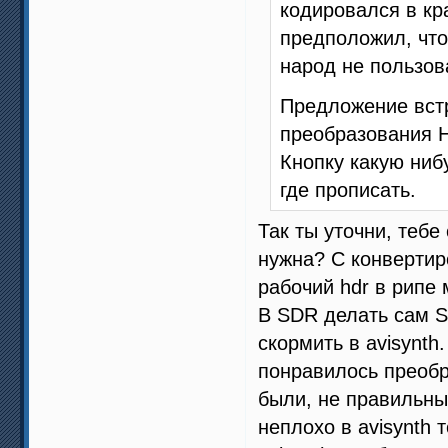
кодировался в кр
предположил, что
народ не пользов
Предложение встр
преобразования H
Кнопку какую ниб
где прописать.
Так ты уточни, теб
нужна? С конвертир
рабочий hdr в рипе
В SDR делать сам S
скормить в avisynth
понравилось преобр
были, не правильны
неплохо в avisynth 