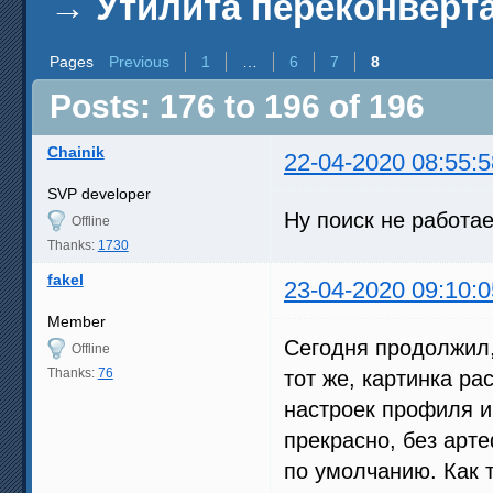
→
Утилита переконверта
Pages
Previous
1
…
6
7
8
Posts: 176 to 196 of 196
Chainik
22-04-2020 08:55:5
SVP developer
Ну поиск не работае
Offline
Thanks:
1730
fakel
23-04-2020 09:10:0
Member
Сегодня продолжил,
Offline
Thanks:
76
тот же, картинка р
настроек профиля и
прекрасно, без арте
по умолчанию. Как 