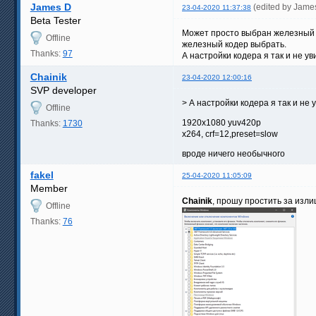
James D
(edited by Jame
23-04-2020 11:37:38
Beta Tester
Может просто выбран железный к
Offline
железный кодер выбрать.
Thanks:
97
А настройки кодера я так и не у
Chainik
23-04-2020 12:00:16
SVP developer
> А настройки кодера я так и не 
Offline
1920x1080 yuv420p
Thanks:
1730
x264, crf=12,preset=slow
вроде ничего необычного
fakel
25-04-2020 11:05:09
Member
Chainik
, прошу простить за изли
Offline
Thanks:
76