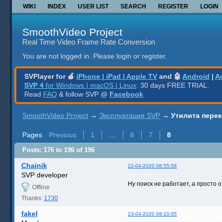
WIKI
INDEX
USER LIST
SEARCH
REGISTER
LOGIN
SmoothVideo Project
Real Time Video Frame Rate Conversion
You are not logged in.
Please login or register.
SVPlayer for 🍎
iPhone | iPad | Apple TV
and 🤖
Android
|
A
SVP 4
for Windows | macOS | Linux
: 30 days FREE TRIAL.
Read
FAQ
& follow SVP @
Facebook
SmoothVideo Project
→
Эксплуатация SVP
→
Утилита перек
Pages
Previous
1
…
6
7
8
Posts: 176 to 196 of 196
Chainik
22-04-2020 08:55:58
SVP developer
Ну поиск не работает, а просто 
Offline
Thanks:
1730
fakel
23-04-2020 09:10:05