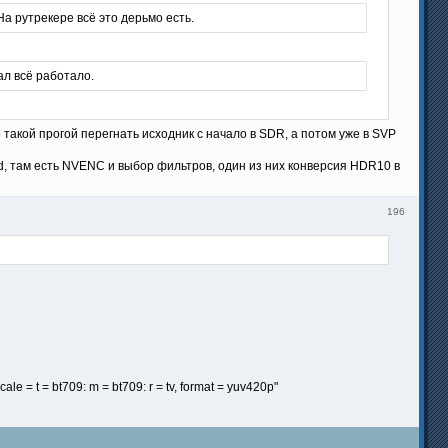
На рутрекере всё это дерьмо есть.
ал всё работало.
 такой прогой перегнать исходник с начало в SDR, а потом уже в SVP
, там есть NVENC и выбор фильтров, один из них конверсия HDR10 в
196
cale = t = bt709: m = bt709: r = tv, format = yuv420p"