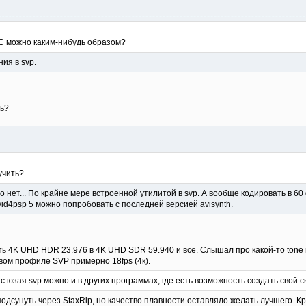
 можно каким-нибудь образом?
ия в svp.
ть?
лучить?
о нет... По крайне мере встроенной утилитой в svp. А вообще кодировать в 60
xvid4psp 5 можно попробовать с последней версией avisynth.
ь 4K UHD HDR 23.976 в 4K UHD SDR 59.940 и все. Слышал про какой-то tone m
вом профиле SVP примерно 18fps (4к).
 юзая svp можно и в других программах, где есть возможность создать свой ск
подсунуть через StaxRip, но качество плавности оставляло желать лучшего. 