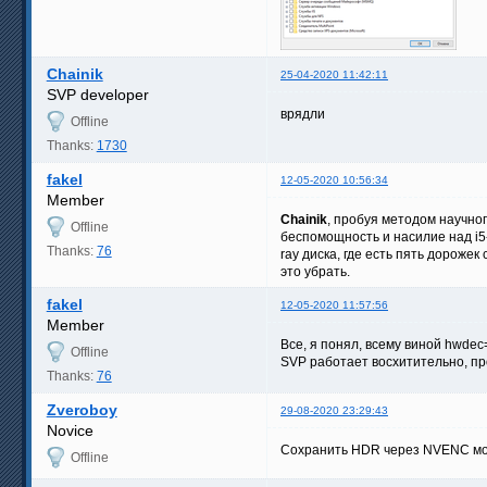
Chainik
25-04-2020 11:42:11
SVP developer
врядли
Offline
Thanks:
1730
fakel
12-05-2020 10:56:34
Member
Chainik
, пробуя методом научно
Offline
беспомощность и насилие над i5
Thanks:
76
ray диска, где есть пять дорож
это убрать.
fakel
12-05-2020 11:57:56
Member
Все, я понял, всему виной hwde
Offline
SVP работает восхитительно, пр
Thanks:
76
Zveroboy
29-08-2020 23:29:43
Novice
Сохранить HDR через NVENC мо
Offline