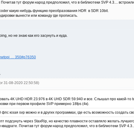
 Почитав тут форум народ предположил, что в библиотеки SVP 4.3.... встрои
coder какую нибудь функцию преобразования HDR в SDR 10bit.
одировки вынести или команду где прописать.
ng, но не знаю как его засунуть и куда.
viewtopi … 350#p76350
ь
tor 31-08-2020 22:50:58)
овать 4K UHD HDR 23.976 в 4K UHD SDR 59.940 и все. Слышал про какой-то to
овки при первом профиле SVP примерно 18fps (4к).
 фпс юзая svp можно и в других программах, где есть возможность создать сво
пт подсунуть через StaxRip, но качество плавности оставляло желать лучше
 квадрате. Почитав тут форум народ предположил, что в библиотеки SVP 4.3.