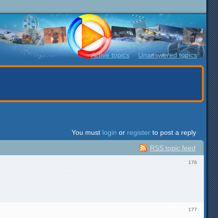
Active topics
Unanswered topics
You must
login
or
register
to post a reply
RSS topic feed
176
177