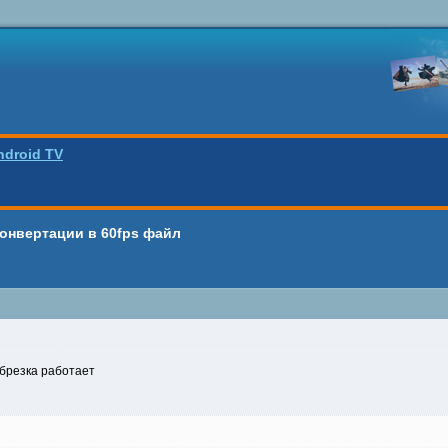
ndroid TV
онвертации в 60fps файл
обрезка работает