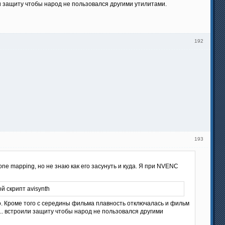
ли защиту чтобы народ не пользовался другими утилитами.
192
193
ne mapping, но не знаю как его засунуть и куда. Я при NVENC
й скрипт avisynth
го. Кроме того с середины фильма плавность отключалась и фильм
... встроили защиту чтобы народ не пользовался другими