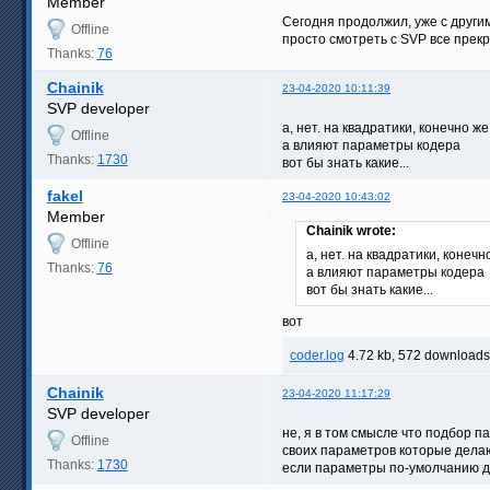
Member
Сегодня продолжил, уже с други
Offline
просто смотреть с SVP все прекр
Thanks:
76
Chainik
23-04-2020 10:11:39
SVP developer
а, нет. на квадратики, конечно ж
Offline
а влияют параметры кодера
Thanks:
1730
вот бы знать какие...
fakel
23-04-2020 10:43:02
Member
Chainik wrote:
Offline
а, нет. на квадратики, конеч
Thanks:
76
а влияют параметры кодера
вот бы знать какие...
вот
coder.log
4.72 kb, 572 downloads
Chainik
23-04-2020 11:17:29
SVP developer
не, я в том смысле что подбор п
Offline
своих параметров которые дела
Thanks:
1730
если параметры по-умолчанию даю