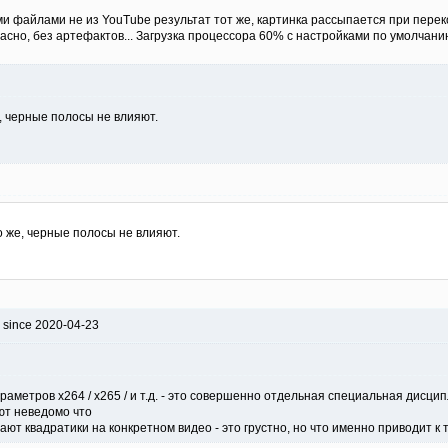
ми файлами не из YouTube результат тот же, картинка рассыпается при пере
асно, без артефактов... Загрузка процессора 60% с настройками по умолчани
е, черные полосы не влияют.
но же, черные полосы не влияют.
 since 2020-04-23
араметров x264 / x265 / и т.д. - это совершенно отдельная специальная дисци
ют неведомо что
т квадратики на конкретном видео - это грустно, но что именно приводит к т