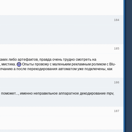
184
185
каких либо артефактов, правда очень трудно смотреть на
, мистика.
Опыты провожу с маленьким рекламным роликом с Blu-
умолчанию а после перекодирования автоматом уже подключены, как
186
то поможет..., именно неправильное аппаратное декодирование mpv,
187