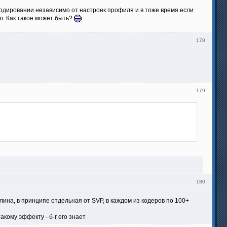
кодировании независимо от настроек профиля и в тоже время если
ю. Как такое может быть?
178
179
180
плина, в принципе отдельная от SVP, в каждом из кодеров по 100+
акому эффекту - б-г его знает