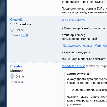
кодировался в красном квадрате.
Предложение встроить в SVP en
Кнопку какую нибудь на панель к
Chainik
31-08-2020 22:28:02
SVP developer
> Слышал про какой-то tone mappi
Offline
в фильтры ffmpeg
Thanks:
1730
только он ппц медленный
https://www.svp-team.com/forum/
> в красном квадрате
так не надо Менеджер закрыват
Cryptor
(edited by Cryp
31-08-2020 22:49:36
Member
Zveroboy wrote:
Offline
Я хочу просто тупо преобраз
Thanks:
3
достигаю скорости перекодир
А вообще кодировать в 60
можно и я даже пытался скри
далее кодировался в красном
утилитами.