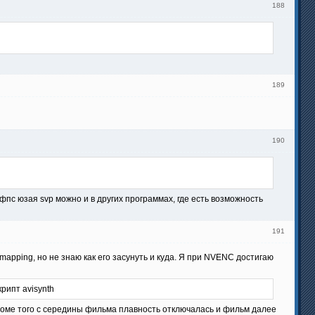
188
189
190
 фпс юзая svp можно и в других программах, где есть возможность
191
apping, но не знаю как его засунуть и куда. Я при NVENC достигаю
рипт avisynth
Кроме того с середины фильма плавность отключалась и фильм далее