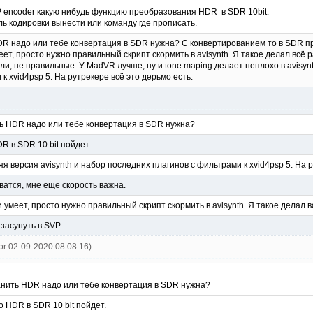
 encoder какую нибудь функцию преобразования HDR в SDR 10bit.
ль кодировки вынести или команду где прописать.
HDR надо или тебе конвертация в SDR нужна? С конвертированием то в SDR про
ет, просто нужно правильный скрипт скормить в avisynth. Я такое делал всё
ли, не правильные. У MadVR лучше, ну и tone maping делает неплохо в avisynt
к xvid4psp 5. На рутрекере всё это дерьмо есть.
ть HDR надо или тебе конвертация в SDR нужна?
R в SDR 10 bit пойдет.
я версия avisynth и набор последних плагинов с фильтрами к xvid4psp 5. На р
атся, мне еще скорость важна.
 умеет, просто нужно правильный скрипт скормить в avisynth. Я такое делал в
 засунуть в SVP
tor 02-09-2020 08:08:16)
ранить HDR надо или тебе конвертация в SDR нужна?
о HDR в SDR 10 bit пойдет.