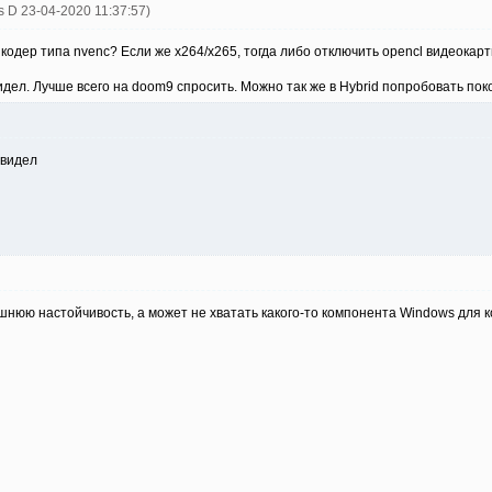
s D 23-04-2020 11:37:57)
одер типа nvenc? Если же x264/x265, тогда либо отключить opencl видеокарт
видел. Лучше всего на doom9 спросить. Можно так же в Hybrid попробовать пок
увидел
шнюю настойчивость, а может не хватать какого-то компонента Windows для к