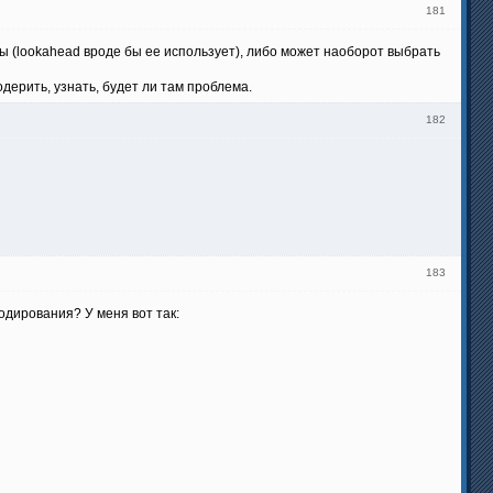
181
ы (lookahead вроде бы ее использует), либо может наоборот выбрать
одерить, узнать, будет ли там проблема.
182
183
одирования? У меня вот так: