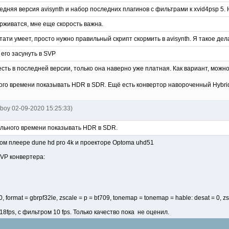
едняя версия avisynth и набор последних плагинов с фильтрами к xvid4psp 5. 
живатся, мне еще скорость важна.
ати умеет, просто нужно правильный скрипт скормить в avisynth. Я такое дел
 его засунуть в SVP
есть в последней версии, только она наверно уже платная. Как вариант, можно
го времени показывать HDR в SDR. Ещё есть конвертор навороченный Hybrid
oboy 02-09-2020 15:25:33)
льного времени показывать HDR в SDR.
ом плеере dune hd pro 4k и проекторе Optoma uhd51
VP конвертера:
100, format = gbrpf32le, zscale = p = bt709, tonemap = tonemap = hable: desat = 0, zs
8fps, с фильтром 10 fps. Только качество пока не оценил.