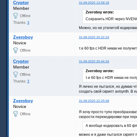
Cryptor
31-08-2020 13:59:18
Member
Zveroboy wrote:
Offline
Сохранить HDR через NVENC
Thanks:
3
Можно, но не утилитой кодирован
Zveroboy
31-08-2020 20:22:24
Novice
т.е 60 fps c HDR никак не получи
Offline
Cryptor
31-08-2020 20:44:34
Member
Zveroboy wrote:
Offline
т.е 60 fps c HDR никак не по
Thanks:
3
Я лично не пытался, но думаю чт
создать свой скрипт avisynth. В 
Zveroboy
31-08-2020 22:25:08
Novice
Я хочу просто тупо преобразоват
Offline
скорости перекодировки при пер
А вообще кодировать в 60 фпс
можно и я даже пытался скрипт 