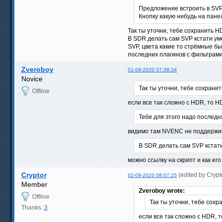
Предложение встроить в SVP
Кнопку какую нибудь на пане
Так ты уточни, тебе сохранить 
В SDR делать сам SVP кстати уме
SVP, цвета какие то стрёмные бы
последних плагинов с фильтрами 
Zveroboy
01-09-2020 07:38:34
Novice
Так ты уточни, тебе сохрани
Offline
если все так сложно с HDR, то HD
Тебе для этого надо последня
видимо там NVENС не поддержив
В SDR делать сам SVP кстати
можно ссылку на скрипт и как его
Cryptor
(edited by Cryp
02-09-2020 08:07:25
Member
Zveroboy wrote:
Offline
Так ты уточни, тебе сох
Thanks:
3
если все так сложно с HDR, т