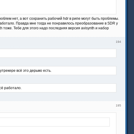
блем нет, а вот сохранить рабочий hdr в рипе могут быть проблемы.
 работало. Правда мне тогда не понравилось преобразование в SDR у
h тоже. Тебе для этого надо последняя версия avisynth и набор
194
утрекере всё это дерьмо есть.
сё работало.
195