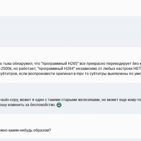
го тыка обнаружил, что "программный H265" все прекрасно перекодирует без 
-2500k, но работает, "программный H264" независимо от любых настроек НЕТ
ек субтитров, если воспроизвести оригинал в mpv то субтитры выключены по 
c=auto-copy, может я один с такими старыми железяками, но может еще кому-
ошу извинить за беспокойство.
жно каким-нибудь образом?