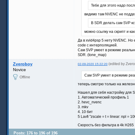
Тебе для этого надо посл
видимо там NVENС не поддер
В SDR делать сам SVP кст
можно ссылку на скрипт и как
Да в xvid4psp 5 нету NVENC. Но 
code с интерполяцией.
Сам SVP умеет в режиме реально
SDR. (tone_map)
Zveroboy
(edited by Zver
02-09-2020 15:22:20
Novice
Сам SVP умеет в режиме реа
Offline
теперь смотрю только на железн
Нашел для себя настройку для S
1. Автоматический профиль 1
2. hevc_nvenc
3. mkv
4. 10 бит
5 Lavfi "zscale = t = linear: npl = 
Скорость без фильтра в 4k H265 1
Posts: 176 to 196 of 196