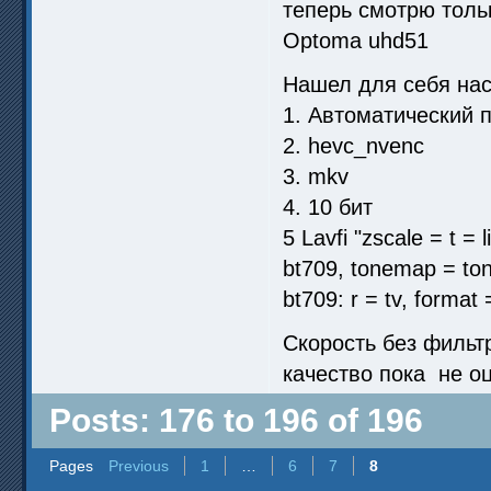
теперь смотрю толь
Optoma uhd51
Нашел для себя нас
1. Автоматический 
2. hevc_nvenc
3. mkv
4. 10 бит
5 Lavfi "zscale = t = 
bt709, tonemap = ton
bt709: r = tv, format
Скорость без фильтр
качество пока не о
Posts: 176 to 196 of 196
Pages
Previous
1
…
6
7
8