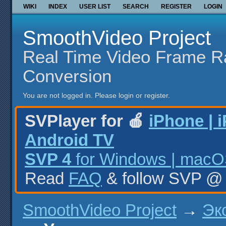
WIKI
INDEX
USER LIST
SEARCH
REGISTER
LOGIN
SmoothVideo Project
Real Time Video Frame R
Conversion
You are not logged in.
Please login or register.
SVPlayer for 🍎
iPhone | 
Android TV
SVP 4
for Windows | macOS
Read
FAQ
& follow SVP 
SmoothVideo Project
→
Эк