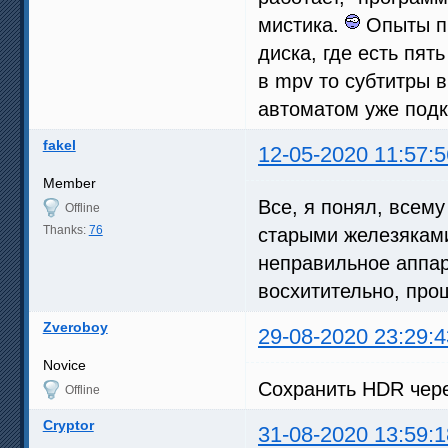
мистика.
Опыты пр
диска, где есть пят
в mpv то субтитры 
автоматом уже подк
fakel
12-05-2020 11:57:5
Member
Все, я понял, всему
Offline
Thanks:
76
старыми железяками
неправильное аппар
восхитительно, про
Zveroboy
29-08-2020 23:29:4
Novice
Сохранить HDR чер
Offline
Cryptor
31-08-2020 13:59:1