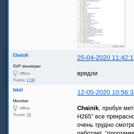
Chainik
25-04-2020 11:42:1
SVP developer
врядли
Offline
Thanks:
1730
fakel
12-05-2020 10:56:3
Member
Chainik
, пробуя ме
Offline
Thanks:
76
H265" все прекрасн
очень трудно смотре
работает, "програм