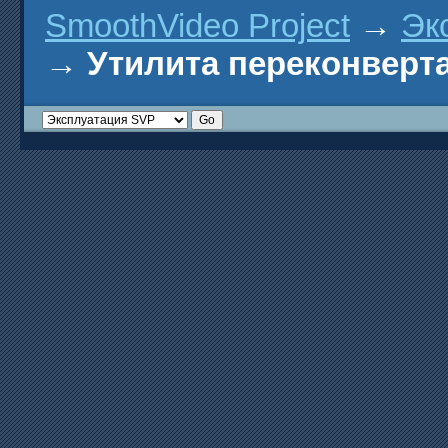
SmoothVideo Project
→
Эк
→
Утилита переконверта