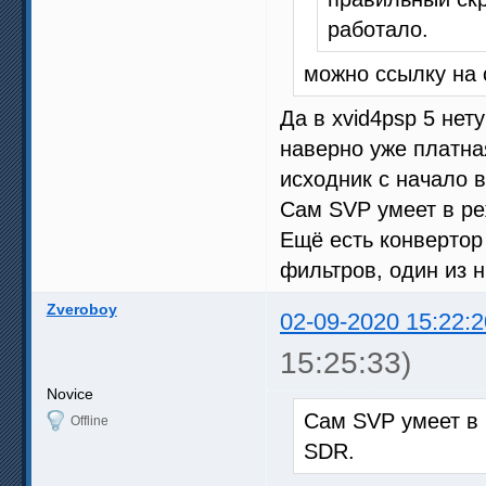
работало.
можно ссылку на с
Да в xvid4psp 5 нет
наверно уже платная
исходник с начало 
Сам SVP умеет в р
Ещё есть конвертор
фильтров, один из 
Zveroboy
02-09-2020 15:22:2
15:25:33)
Novice
Сам SVP умеет в
Offline
SDR.