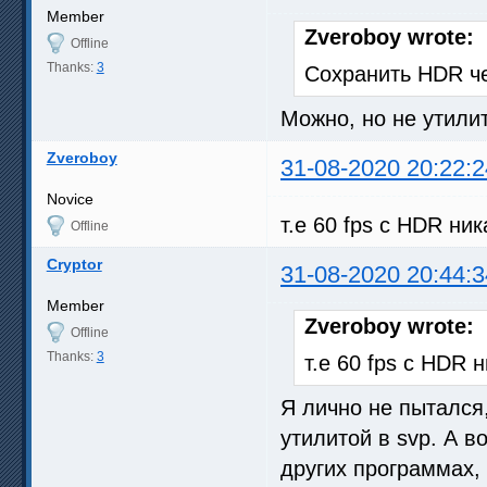
Member
Zveroboy wrote:
Offline
Thanks:
3
Сохранить HDR ч
Можно, но не утили
Zveroboy
31-08-2020 20:22:2
Novice
т.е 60 fps c HDR ни
Offline
Cryptor
31-08-2020 20:44:3
Member
Zveroboy wrote:
Offline
Thanks:
3
т.е 60 fps c HDR 
Я лично не пытался,
утилитой в svp. А в
других программах, 