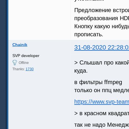
Предложение встрои
преобразования HDR
Кнопку какую нибуд
прописать.
Chainik
31-08-2020 22:28:0
SVP developer
> Слышал про какой-
Offline
Thanks:
1730
куда.
в фильтры ffmpeg
только он ппц медл
https://www.svp-tea
> в красном квадра
так не надо Менедж