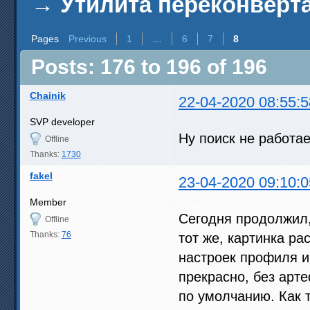
→
Утилита переконверта
Pages
Previous
1
…
6
7
8
Posts: 176 to 196 of 196
Chainik
22-04-2020 08:55:5
SVP developer
Ну поиск не работае
Offline
Thanks:
1730
fakel
23-04-2020 09:10:0
Member
Сегодня продолжил,
Offline
Thanks:
76
тот же, картинка р
настроек профиля и
прекрасно, без арте
по умолчанию. Как 