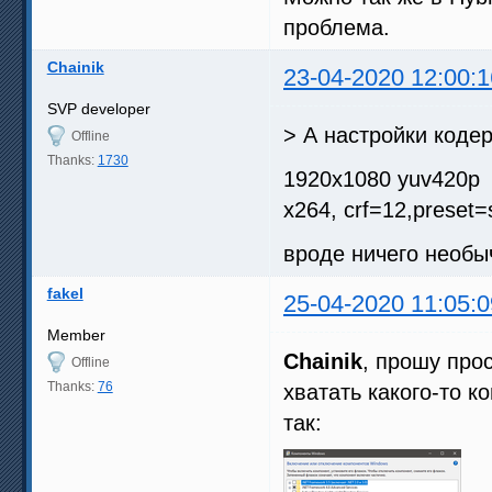
проблема.
Chainik
23-04-2020 12:00:1
SVP developer
> А настройки кодер
Offline
Thanks:
1730
1920x1080 yuv420p
x264, crf=12,preset=
вроде ничего необы
fakel
25-04-2020 11:05:0
Member
Chainik
, прошу про
Offline
Thanks:
76
хватать какого-то 
так: