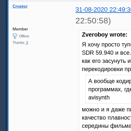
Cryptor
31-08-2020 22:49:3
22:50:58)
Member
Zveroboy wrote:
Offline
Thanks:
3
Я хочу просто ту
SDR 59.940 и все
как его засунуть 
перекодировки пр
А вообще кодир
программах, гд
avisynth
можно и я даже п
качество плавнос
середины фильма