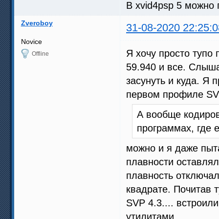
В xvid4psp 5 можно 
Zveroboy
31-08-2020 22:25:0
Novice
Я хочу просто тупо
Offline
59.940 и все. Слыша
засунуть и куда. Я
первом профиле SVP
А вообще кодиров
программах, где е
можно и я даже пыта
плавности оставлял
плавность отключал
квадрате. Почитав 
SVP 4.3.... встроил
утилитами.