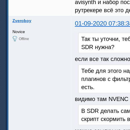
avisynth и набор по
рутрекере всё это д
Zveroboy
01-09-2020 07:38:3
Novice
Так ты уточни, т
Offline
SDR нужна?
если все так сложно
Тебе для этого н
плагинов с фильтр
есть.
видимо там NVENС н
В SDR делать сам
скрипт скормить в