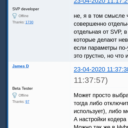
23-04-2020 11:17:2
SVP developer
не, я в том смысле ч
Offline
Thanks:
1730
совершенно отдельн
отдельная от SVP, 
которые делают нев
если параметры по-
это грустно, но что
James D
23-04-2020 11:37:3
11:37:57)
Beta Tester
Может просто выбра
Offline
Thanks:
97
тогда либо отключит
использует), либо 
А настройки кодера 
Можно так же в Hybr