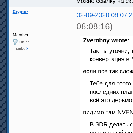
можно ссылку на скр
Cryptor
02-09-2020 08:07:2
08:08:16)
Member
Zveroboy wrote:
Offline
Thanks:
3
Так ты уточни,
конвертация в
если все так слож
Тебе для этого
последних плаг
всё это дерьмо
видимо там NVEN
В SDR делать с
правильный скр