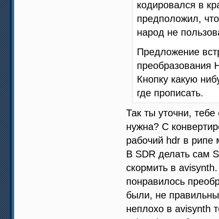
кодировался в кр
предположил, что
народ не пользов
Предложение встр
преобразования H
Кнопку какую ниб
где прописать.
Так ты уточни, теб
нужна? С конвертир
рабочий hdr в рипе
В SDR делать сам S
скормить в avisynth
понравилось преобр
были, не правильны
неплохо в avisynth 