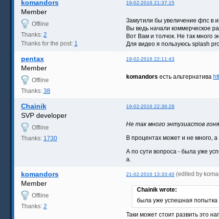
komandors
19-02-2016 21:37:15
Member
Замутили бы увеличение фпс в иг
Offline
Вы ведь начали коммерческое ра
Thanks:
2
Вот Вам и толчок. Не так много 
Thanks for the post:
1
Для видео я пользуюсь splash pro
pentax
19-02-2016 22:11:43
Member
komandors
есть альтернатива
ht
Offline
Thanks:
38
Chainik
19-02-2016 22:36:28
SVP developer
Не так много энтузиастов гонящ
Offline
В процентах может и не много, а
Thanks:
1730
А по сути вопроса - была уже ус
а.
komandors
(edited by koma
21-02-2016 13:33:40
Member
Chainik wrote:
Offline
была уже успешная попытка (
Thanks:
2
Таки может стоит развить это н