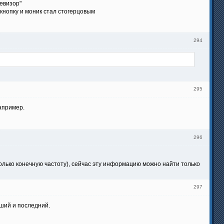
евизор"
 кнопку и моник стал стогерцовым
294
295
апример.
296
только конечную частоту), сейчас эту информацию можно найти только
297
ший и последний.