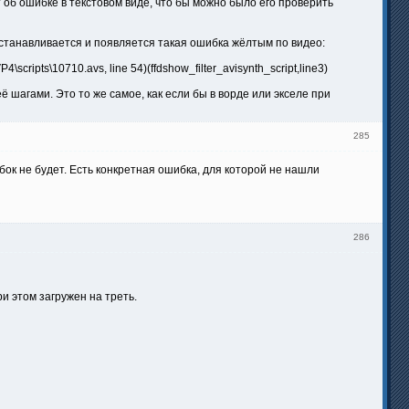
об ошибке в текстовом виде, что бы можно было его проверить
останавливается и появляется такая ошибка жёлтым по видео:
4\scripts\10710.avs, line 54)(ffdshow_filter_avisynth_script,line3)
 шагами. Это то же самое, как если бы в ворде или экселе при
285
ок не будет. Есть конкретная ошибка, для которой не нашли
286
ри этом загружен на треть.