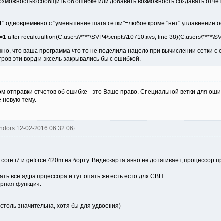
возможностью сообщить об ошибке или добавить возможность создавать отчёт 
 1" одновременно с "уменьшение шага сетки"=любое кроме "нет" уплавнение 
 after recalcualtion(C:users\****\SVP4\scripts\10710.avs, line 38)(C:users\****\SVP
о, что ваша программа что то не поделила нацело при вычислении сетки с её
ров эти ворд и эксель закрывались бы с ошибкой.
м отправки отчетов об ошибке - это Ваше право. Специальной ветки для ошиб
 новую тему.
.
ndors 12-02-2016 06:32:06)
core i7 и geforce 420m на борту. Видеокарта явно не дотягивает, процессор п
ть все ядра прцессора и тут опять же есть есто для СВП.
ярная функция.
столь значительна, хотя бы для удвоения)