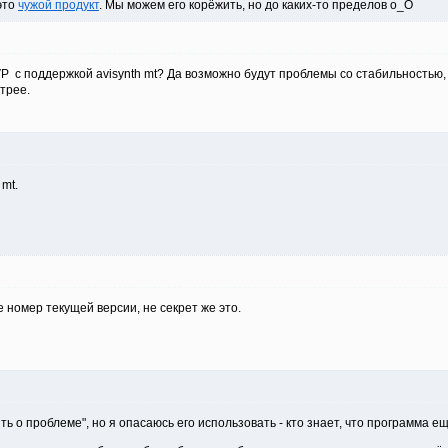
 это
чужой продукт
. Мы можем его корёжить, но до каких-то пределов о_О
 с поддержкой avisynth mt? Да возможно будут проблемы со стабильностью, та
трее.
mt.
 номер текущей версии, не секрет же это.
ь о проблеме", но я опасаюсь его использовать - кто знает, что программа е