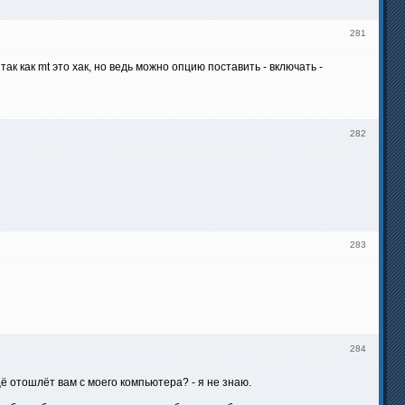
281
к как mt это хак, но ведь можно опцию поставить - включать -
282
283
284
щё отошлёт вам с моего компьютера? - я не знаю.