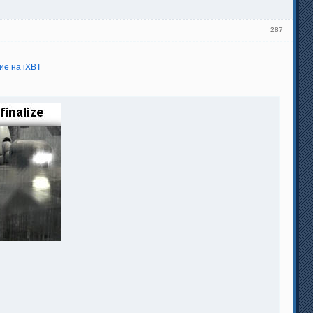
287
ие на iXBT