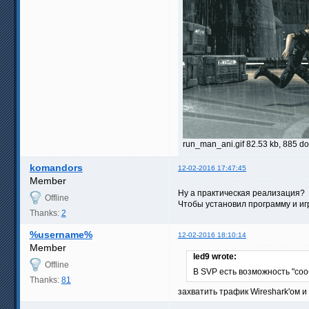
run_man_ani.gif 82.53 kb, 885 
komandors
12-02-2016 17:47:45
Member
Ну а практическая реализация?
Offline
Чтобы установил программу и и
Thanks:
2
%username%
12-02-2016 18:10:14
Member
led9 wrote:
Offline
В SVP есть возможность "соо
Thanks:
81
захватить трафик Wireshark'ом 