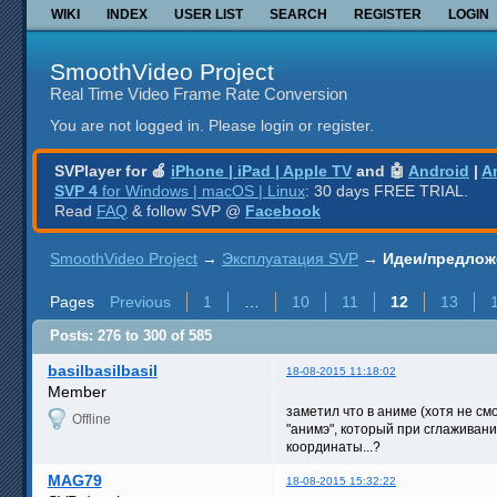
WIKI
INDEX
USER LIST
SEARCH
REGISTER
LOGIN
SmoothVideo Project
Real Time Video Frame Rate Conversion
You are not logged in.
Please login or register.
SVPlayer for 🍎
iPhone | iPad | Apple TV
and 🤖
Android
|
A
SVP 4
for Windows | macOS | Linux
: 30 days FREE TRIAL.
Read
FAQ
& follow SVP @
Facebook
SmoothVideo Project
→
Эксплуатация SVP
→
Идеи/предлож
Pages
Previous
1
…
10
11
12
13
Posts: 276 to 300 of 585
basilbasilbasil
18-08-2015 11:18:02
Member
заметил что в аниме (хотя не с
Offline
"анимэ", который при сглаживан
координаты...?
MAG79
18-08-2015 15:32:22