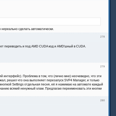
о нереально сделать автоматически.
278
еет переводить и под AMD CUDA код и AMD'шный в CUDA.
279
ий интерфейс). Проблема в том, что (лично мне) неочевидно, что эти
нажал, решил что она выполняет перезапуск SVP4 Manager, и только
 кнопкой Settings отдельная песня, её я нажимаю на автомате каждый
олчанию всякий ненужный хлам. Предлагаю переименовать эти кнопки
280