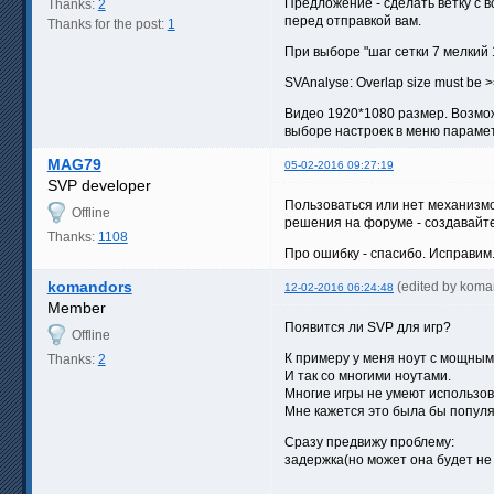
Предложение - сделать ветку с 
Thanks:
2
перед отправкой вам.
Thanks for the post:
1
При выборе "шаг сетки 7 мелкий
SVAnalyse: Overlap size must be >=1
Видео 1920*1080 размер. Возможн
выборе настроек в меню парамет
MAG79
05-02-2016 09:27:19
SVP developer
Пользоваться или нет механизмо
Offline
решения на форуме - создавайте
Thanks:
1108
Про ошибку - спасибо. Исправим
komandors
(edited by koma
12-02-2016 06:24:48
Member
Появится ли SVP для игр?
Offline
К примеру у меня ноут с мощным 
Thanks:
2
И так со многими ноутами.
Многие игры не умеют использова
Мне кажется это была бы попул
Сразу предвижу проблему:
задержка(но может она будет не 