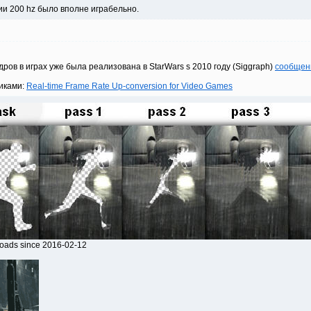
и 200 hz было вполне играбельно.
ов в играх уже была реализована в StarWars s 2010 году (Siggraph)
сообщен
иками:
Real-time Frame Rate Up-conversion for Video Games
loads since 2016-02-12