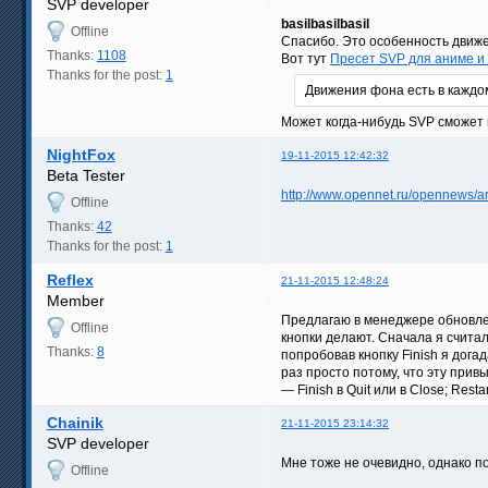
SVP developer
basilbasilbasil
Offline
Спасибо. Это особенность движе
Thanks:
1108
Вот тут
Пресет SVP для аниме и
Thanks for the post:
1
Движения фона есть в каждо
Может когда-нибудь SVP сможет 
NightFox
19-11-2015 12:42:32
Beta Tester
http://www.opennet.ru/opennews/
Offline
Thanks:
42
Thanks for the post:
1
Reflex
21-11-2015 12:48:24
Member
Предлагаю в менеджере обновлени
Offline
кнопки делают. Сначала я считал
Thanks:
8
попробовав кнопку Finish я дога
раз просто потому, что эту при
— Finish в Quit или в Close; Restar
Chainik
21-11-2015 23:14:32
SVP developer
Мне тоже не очевидно, однако п
Offline