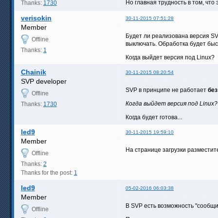
Но главная трудность в том, что
Thanks:
1730
verisokin
30-11-2015 07:51:28
Member
Будет ли реализована версия SVP
Offline
выключать. Обработка будет быс
Thanks:
1
Когда выйдет версия под Linux?
Chainik
30-11-2015 08:20:54
SVP developer
SVP в принципе не работает
без
Offline
Когда выйдет версия под Linux?
Thanks:
1730
Когда будет готова...
led9
30-11-2015 19:59:10
Member
На странице загрузки разместите
Offline
Thanks:
2
Thanks for the post:
1
led9
05-02-2016 06:03:38
Member
В SVP есть возможность "сообщит
Offline