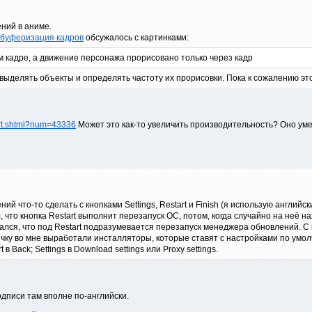
ний в аниме.
 буферизация кадров
обсужалось с картинками:
м кадре, а движение персонажа прорисовано только через кадр
выделять объекты и определять частоту их прорисовки. Пока к сожалению эт
art.shtml?num=43336
Может это как-то увеличить производительность? Оно ум
й что-то сделать с кнопками Settings, Restart и Finish (я использую английск
, что кнопка Restart выполнит перезапуск ОС, потом, когда случайно на неё 
дался, что под Restart подразумевается перезапуск менеджера обновлений. С
вычку во мне выработали инсталляторы, которые ставят с настройками по ум
t в Back; Settings в Download settings или Proxy settings.
одписи там вполне по-английски.