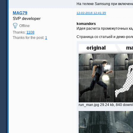
На телеке Samsung при включени
MAG79
12-02-2016 12:41:35
SVP developer
komandors
Offline
Идея расчета промежуточных кадр
Thanks:
1108
Страница со статьей и демо-рол
Thanks for the post:
1
run_man.jpg 29.24 kb, 840 down