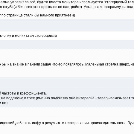
рамма уплавняла всё, буд-то вместо монитора используется "стогерцовый тел
 ютуба(и без всех этих приколов по настройке). Установил программу, нажал
по странице стали бы намного приятнее)))
кнопку и моник стал стогерцовым
бы на значке в панели задач что-то появлялось. Маленькая стрелка вверх, н
 частоты и коэффициента.
 на подсказке в трее (именно подсказка мне интересна - теперь показывает 
и нет.
ицензий добавить инфу о результате тестирования производительности. Луч