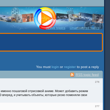
Active topics
Unanswered topics
You must
login
or
register
to post a reply
RSS topic feed
276
ми именно пошаговой отрисовкой аниме. Может добавить режим
0 вперед, и учитывать объекты, которые резко поменяли свои
277