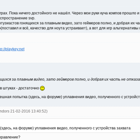
рах. Пока ничего достойного не нашёл. Через мои руки куча компов прошло и
спространение svp.
энтузиастов гонящихся за плавным видео, зато геймеров полно, и добрая их ча
(поставил и всё, качество для ноута устраивает), а вот для игр альтернативы 
tp://playkey.net
ихся за плавным видео, зато геймеров полно, и добрая их часть не отказа
 в штуках - достаточно
пешная попытка (здесь, на форуме) уплавнения видео, полученного с устройства
ndors 21-02-2016 13:40:52)
здесь, на форуме) уплавнения видео, полученного с устройства захвата
аправление?