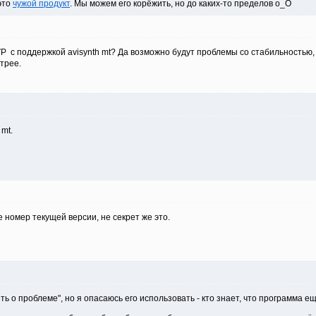
 это
чужой продукт
. Мы можем его корёжить, но до каких-то пределов о_О
 с поддержкой avisynth mt? Да возможно будут проблемы со стабильностью, та
трее.
mt.
 номер текущей версии, не секрет же это.
ь о проблеме", но я опасаюсь его использовать - кто знает, что программа е