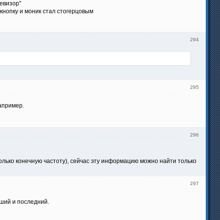
евизор"
 кнопку и моник стал стогерцовым
294
295
апример.
296
только конечную частоту), сейчас эту информацию можно найти только
297
ший и последний.