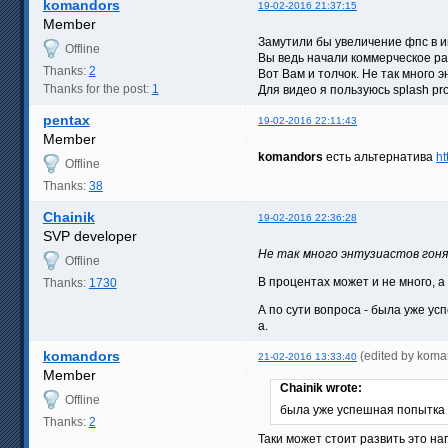
komandors
19-02-2016 21:37:15
Member
Замутили бы увеличение фпс в иг
Offline
Вы ведь начали коммерческое ра
Thanks:
2
Вот Вам и толчок. Не так много 
Thanks for the post:
1
Для видео я пользуюсь splash pro
pentax
19-02-2016 22:11:43
Member
komandors
есть альтернатива
ht
Offline
Thanks:
38
Chainik
19-02-2016 22:36:28
SVP developer
Не так много энтузиастов гонящ
Offline
В процентах может и не много, а
Thanks:
1730
А по сути вопроса - была уже ус
а.
komandors
(edited by koma
21-02-2016 13:33:40
Member
Chainik wrote:
Offline
была уже успешная попытка (
Thanks:
2
Таки может стоит развить это н