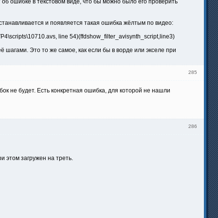
об ошибке в текстовом виде, что бы можно было его проверить
останавливается и появляется такая ошибка жёлтым по видео:
4\scripts\10710.avs, line 54)(ffdshow_filter_avisynth_script,line3)
 шагами. Это то же самое, как если бы в ворде или экселе при
285
ок не будет. Есть конкретная ошибка, для которой не нашли
286
ри этом загружен на треть.