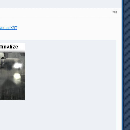
287
ие на iXBT