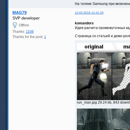
На телеке Samsung при включени
MAG79
12-02-2016 12:41:35
SVP developer
komandors
Offline
Идея расчета промежуточных кадр
Thanks:
1108
Страница со статьей и демо-рол
Thanks for the post:
1
run_man.jpg 29.24 kb, 843 down