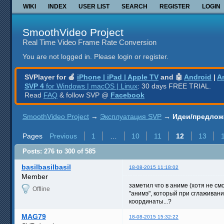
WIKI
INDEX
USER LIST
SEARCH
REGISTER
LOGIN
SmoothVideo Project
Real Time Video Frame Rate Conversion
You are not logged in.
Please login or register.
SVPlayer for 🍎
iPhone | iPad | Apple TV
and 🤖
Android
|
A
SVP 4
for Windows | macOS | Linux
: 30 days FREE TRIAL.
Read
FAQ
& follow SVP @
Facebook
SmoothVideo Project
→
Эксплуатация SVP
→
Идеи/предлож
Pages
Previous
1
…
10
11
12
13
Posts: 276 to 300 of 585
basilbasilbasil
18-08-2015 11:18:02
Member
заметил что в аниме (хотя не с
Offline
"анимэ", который при сглаживан
координаты...?
MAG79
18-08-2015 15:32:22