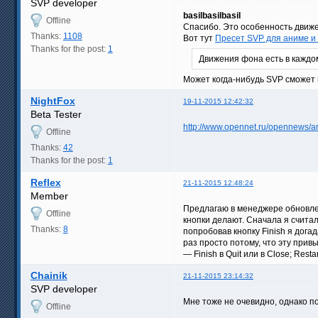
SVP developer
basilbasilbasil
Offline
Спасибо. Это особенность движе
Thanks:
1108
Вот тут
Пресет SVP для аниме и
Thanks for the post:
1
Движения фона есть в каждо
Может когда-нибудь SVP сможет 
NightFox
19-11-2015 12:42:32
Beta Tester
http://www.opennet.ru/opennews/
Offline
Thanks:
42
Thanks for the post:
1
Reflex
21-11-2015 12:48:24
Member
Предлагаю в менеджере обновлени
Offline
кнопки делают. Сначала я считал
Thanks:
8
попробовав кнопку Finish я дога
раз просто потому, что эту при
— Finish в Quit или в Close; Restar
Chainik
21-11-2015 23:14:32
SVP developer
Мне тоже не очевидно, однако п
Offline