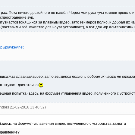
рах. Пока ничего достойного не нашёл. Через мои руки куча компов прошло и
спространение svp.
энтузиастов гонящихся за плавным видео, зато геймеров полно, и добрая их ча
(поставил и всё, качество для ноута устраивает), а вот для игр альтернативы 
tp://playkey.net
ихся за плавным видео, зато геймеров полно, и добрая их часть не отказа
 в штуках - достаточно
пешная попытка (здесь, на форуме) уплавнения видео, полученного с устройства
ndors 21-02-2016 13:40:52)
здесь, на форуме) уплавнения видео, полученного с устройства захвата
аправление?