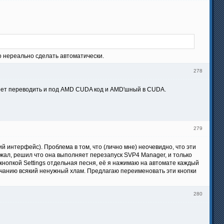
о нереально сделать автоматически.
278
еет переводить и под AMD CUDA код и AMD'шный в CUDA.
279
ий интерфейс). Проблема в том, что (лично мне) неочевидно, что эти
нажал, решил что она выполняет перезапуск SVP4 Manager, и только
 кнопкой Settings отдельная песня, её я нажимаю на автомате каждый
олчанию всякий ненужный хлам. Предлагаю переименовать эти кнопки
280