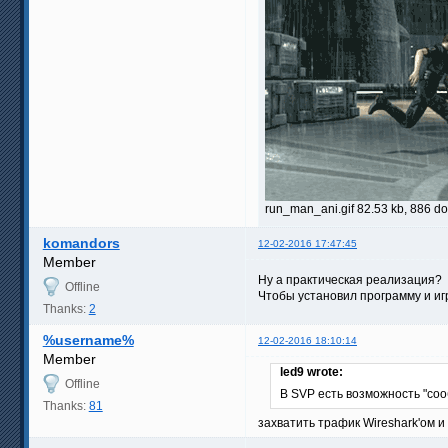
run_man_ani.gif 82.53 kb, 886 
komandors
12-02-2016 17:47:45
Member
Ну а практическая реализация?
Offline
Чтобы установил программу и и
Thanks:
2
%username%
12-02-2016 18:10:14
Member
led9 wrote:
Offline
В SVP есть возможность "соо
Thanks:
81
захватить трафик Wireshark'ом 