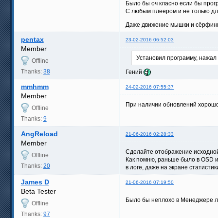
Было бы оч класно если бы прог
С любым плеером и не только для
Даже движение мышки и сёрфинг 
pentax
23-02-2016 06:52:03
Member
Установил программу, нажал 
Offline
Thanks:
38
Гений
mmhmm
24-02-2016 07:55:37
Member
При наличии обновлений хорошо 
Offline
Thanks:
9
AngReload
21-06-2016 02:28:33
Member
Сделайте отображение исходной
Offline
Как помню, раньше было в OSD и
Thanks:
20
в логе, даже на экране статистик
James D
21-06-2016 07:19:50
Beta Tester
Было бы неплохо в Менеджере л
Offline
Thanks:
97