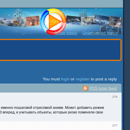
Active topics
Unanswered topics
You must
login
or
register
to post a reply
RSS topic feed
276
ми именно пошаговой отрисовкой аниме. Может добавить режим
0 вперед, и учитывать объекты, которые резко поменяли свои
277