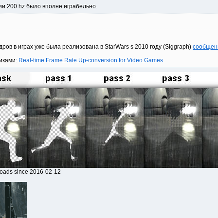
и 200 hz было вполне играбельно.
ов в играх уже была реализована в StarWars s 2010 году (Siggraph)
сообщен
иками:
Real-time Frame Rate Up-conversion for Video Games
loads since 2016-02-12