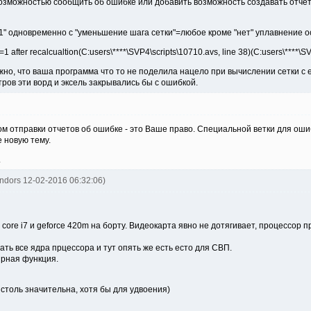
возможностью сообщить об ошибке или добавить возможность создавать отчёт 
 1" одновременно с "уменьшение шага сетки"=любое кроме "нет" уплавнение 
 after recalcualtion(C:users\****\SVP4\scripts\10710.avs, line 38)(C:users\****\SVP
о, что ваша программа что то не поделила нацело при вычислении сетки с её
ров эти ворд и эксель закрывались бы с ошибкой.
м отправки отчетов об ошибке - это Ваше право. Специальной ветки для ошиб
 новую тему.
.
ndors 12-02-2016 06:32:06)
core i7 и geforce 420m на борту. Видеокарта явно не дотягивает, процессор п
ть все ядра прцессора и тут опять же есть есто для СВП.
ярная функция.
столь значительна, хотя бы для удвоения)