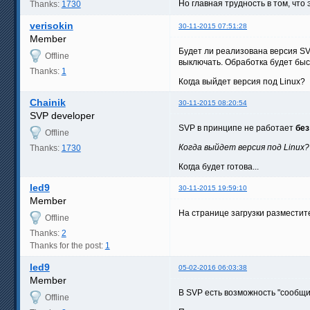
Но главная трудность в том, что
Thanks:
1730
verisokin
30-11-2015 07:51:28
Member
Будет ли реализована версия SVP
Offline
выключать. Обработка будет быс
Thanks:
1
Когда выйдет версия под Linux?
Chainik
30-11-2015 08:20:54
SVP developer
SVP в принципе не работает
без
Offline
Когда выйдет версия под Linux?
Thanks:
1730
Когда будет готова...
led9
30-11-2015 19:59:10
Member
На странице загрузки разместите
Offline
Thanks:
2
Thanks for the post:
1
led9
05-02-2016 06:03:38
Member
В SVP есть возможность "сообщит
Offline