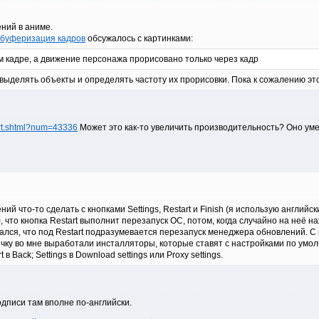
ний в аниме.
 буферизация кадров
обсужалось с картинками:
м кадре, а движение персонажа прорисовано только через кадр
выделять объекты и определять частоту их прорисовки. Пока к сожалению эт
art.shtml?num=43336
Может это как-то увеличить производительность? Оно ум
й что-то сделать с кнопками Settings, Restart и Finish (я использую английск
, что кнопка Restart выполнит перезапуск ОС, потом, когда случайно на неё 
дался, что под Restart подразумевается перезапуск менеджера обновлений. С
вычку во мне выработали инсталляторы, которые ставят с настройками по ум
t в Back; Settings в Download settings или Proxy settings.
одписи там вполне по-английски.