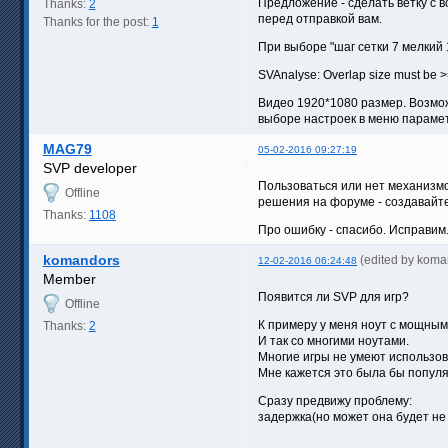
Предложение - сделать ветку с 
Thanks:
2
перед отправкой вам.
Thanks for the post:
1
При выборе "шаг сетки 7 мелкий
SVAnalyse: Overlap size must be >=1
Видео 1920*1080 размер. Возможн
выборе настроек в меню парамет
MAG79
05-02-2016 09:27:19
SVP developer
Пользоваться или нет механизмо
Offline
решения на форуме - создавайте
Thanks:
1108
Про ошибку - спасибо. Исправим
komandors
(edited by koma
12-02-2016 06:24:48
Member
Появится ли SVP для игр?
Offline
К примеру у меня ноут с мощным 
Thanks:
2
И так со многими ноутами.
Многие игры не умеют использова
Мне кажется это была бы попул
Сразу предвижу проблему:
задержка(но может она будет не 