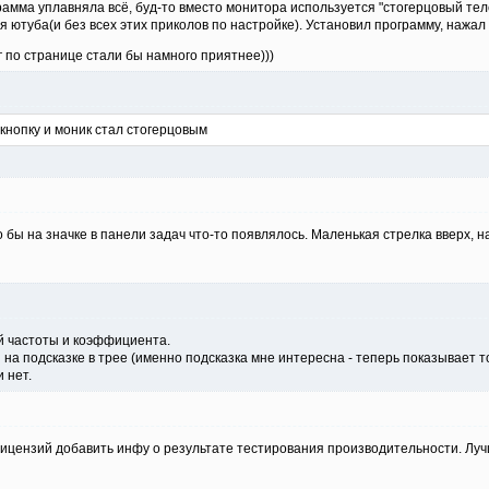
рамма уплавняла всё, буд-то вместо монитора используется "стогерцовый тел
 ютуба(и без всех этих приколов по настройке). Установил программу, нажал
по странице стали бы намного приятнее)))
кнопку и моник стал стогерцовым
бы на значке в панели задач что-то появлялось. Маленькая стрелка вверх, н
 частоты и коэффициента.
 на подсказке в трее (именно подсказка мне интересна - теперь показывает 
и нет.
ицензий добавить инфу о результате тестирования производительности. Луч