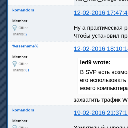
komandors
12-02-2016 17:47:4
Member
Ну а практическая 
Offline
Thanks:
2
Чтобы установил пр
%username%
12-02-2016 18:10:1
Member
led9 wrote:
Offline
Thanks:
81
В SVP есть возмо
его использовать 
моего компьютера
захватить трафик W
komandors
19-02-2016 21:37:1
Member
Замутили бы увелич