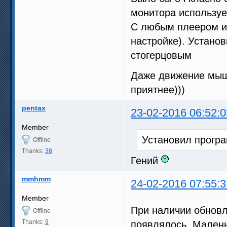
монитора используе
С любым плеером и 
настройке). Установ
стогерцовым
Даже движение мышк
приятнее)))
pentax
23-02-2016 06:52:0
Member
Установил програ
Offline
Thanks:
38
Гений
mmhmm
24-02-2016 07:55:3
Member
При наличии обновл
Offline
Thanks:
9
появлялось. Малень