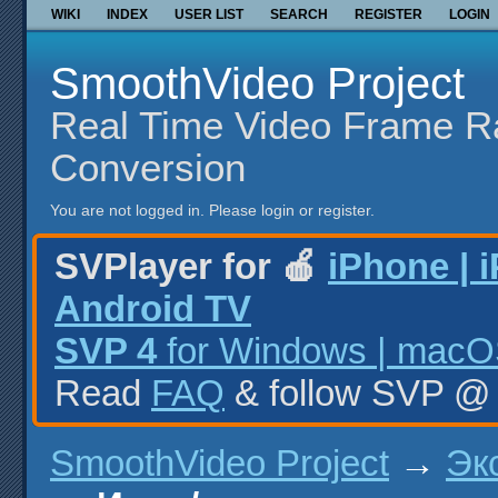
WIKI
INDEX
USER LIST
SEARCH
REGISTER
LOGIN
SmoothVideo Project
Real Time Video Frame R
Conversion
You are not logged in.
Please login or register.
SVPlayer for 🍎
iPhone | 
Android TV
SVP 4
for Windows | macOS
Read
FAQ
& follow SVP 
SmoothVideo Project
→
Эк