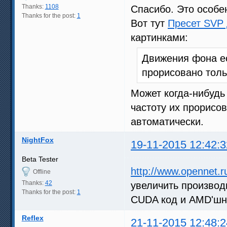
Thanks:
1108
Спасибо. Это особе
Thanks for the post:
1
Вот тут
Пресет SVP 
картинками:
Движения фона ес
прорисовано толь
Может когда-нибудь
частоту их прорисо
автоматически.
NightFox
19-11-2015 12:42:3
Beta Tester
http://www.opennet.
Offline
Thanks:
42
увеличить производ
Thanks for the post:
1
CUDA код и AMD'шн
Reflex
21-11-2015 12:48:2