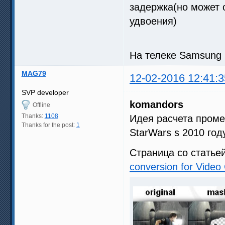
задержка(но может о
удвоения)
На телеке Samsung 
MAG79
12-02-2016 12:41:3
SVP developer
komandors
Offline
Thanks:
1108
Идея расчета проме
Thanks for the post:
1
StarWars s 2010 год
Страница со статье
conversion for Vide