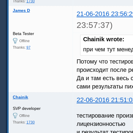
Thanks:
1730
James D
21-06-2016 23:56:2
23:57:37)
Beta Tester
Chainik wrote:
Offline
Thanks:
97
при чем тут мен
Потому что тестиров
происходит после р
Да и там есть весь 
сами результаты пих
Chainik
22-06-2016 21:51:0
SVP developer
тестирование произв
Offline
Thanks:
1730
лицензионностью
и результат тестиро