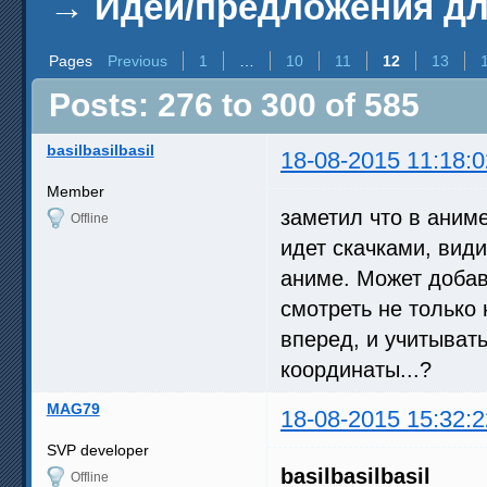
→
Идеи/предложения д
Pages
Previous
1
…
10
11
12
13
Posts: 276 to 300 of 585
basilbasilbasil
18-08-2015 11:18:0
Member
заметил что в аним
Offline
идет скачками, вид
аниме. Может добав
смотреть не только
вперед, и учитыват
координаты...?
MAG79
18-08-2015 15:32:2
SVP developer
basilbasilbasil
Offline