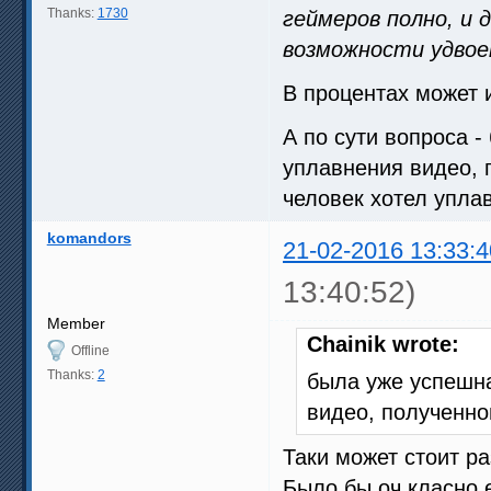
Thanks:
1730
геймеров полно, и 
возможности удвоен
В процентах может и
А по сути вопроса -
уплавнения видео, 
человек хотел уплавн
komandors
21-02-2016 13:33:4
13:40:52)
Member
Chainik wrote:
Offline
Thanks:
2
была уже успешна
видео, полученно
Таки может стоит р
Было бы оч класно 