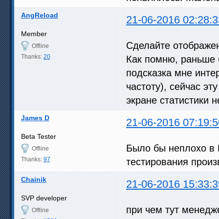
AngReload
21-06-2016 02:28:3
Member
Сделайте отображен
Offline
Thanks:
20
Как помню, раньше 
подсказка мне инте
частоту), сейчас эт
экране статистики не
James D
21-06-2016 07:19:5
Beta Tester
Было бы неплохо в 
Offline
Thanks:
97
тестирования произ
Chainik
21-06-2016 15:33:3
SVP developer
при чем тут менед
Offline