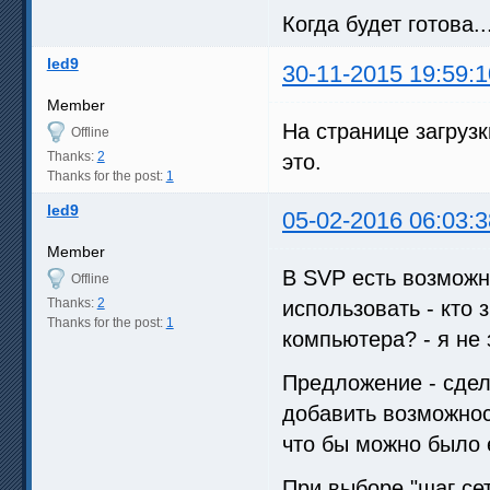
Когда будет готова..
led9
30-11-2015 19:59:1
Member
На странице загрузк
Offline
Thanks:
2
это.
Thanks for the post:
1
led9
05-02-2016 06:03:3
Member
В SVP есть возможн
Offline
Thanks:
2
использовать - кто 
Thanks for the post:
1
компьютера? - я не 
Предложение - сдел
добавить возможнос
что бы можно было 
При выборе "шаг се