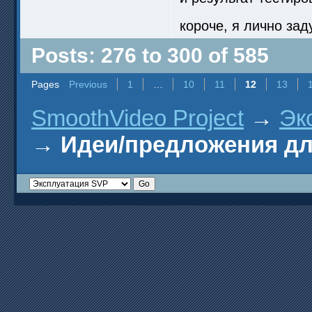
короче, я лично за
Posts: 276 to 300 of 585
Pages
Previous
1
…
10
11
12
13
SmoothVideo Project
→
Эк
→
Идеи/предложения д