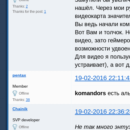
Offline
Thanks:
2
нашёл. Через мои р
Thanks for the post:
1
видеокарта значител
Вы ведь начали ком
Вот Вам и толчок. 
видео, зато геймеро
возможности удвоен
Для видео я пользую
устраивает), а вот 
pentax
19-02-2016 22:11:4
Member
komandors
есть ал
Offline
Thanks:
38
Chainik
19-02-2016 22:36:2
SVP developer
Не так много энту
Offline