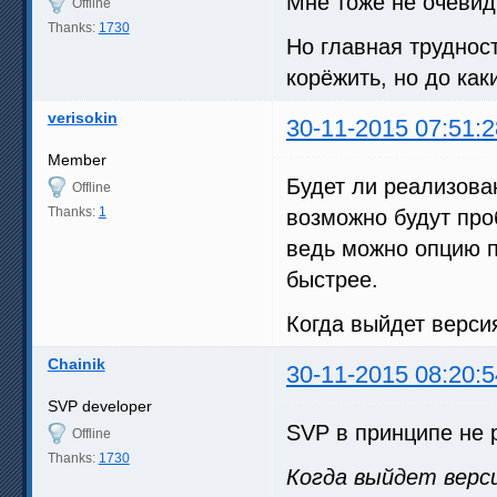
Мне тоже не очевид
Offline
Thanks:
1730
Но главная трудност
корёжить, но до как
verisokin
30-11-2015 07:51:2
Member
Будет ли реализова
Offline
Thanks:
1
возможно будут проб
ведь можно опцию п
быстрее.
Когда выйдет версия
Chainik
30-11-2015 08:20:5
SVP developer
SVP в принципе не 
Offline
Thanks:
1730
Когда выйдет верси