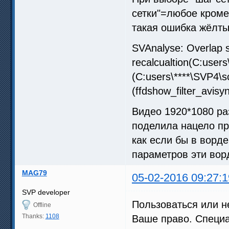
сетки"=любое кроме
такая ошибка жёлты
SVAnalyse: Overlap s
recalcualtion(C:users
(C:users\****\SVP4\sc
(ffdshow_filter_avisyn
Видео 1920*1080 ра
поделила нацело пр
как если бы в ворд
параметров эти вор
MAG79
05-02-2016 09:27:1
SVP developer
Пользоваться или н
Offline
Thanks:
1108
Ваше право. Специа