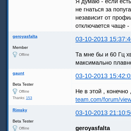
Я думаю - если есть
не гнаться за попуг
независит от профи
отключается чаще - 
geroyasfalta
03-10-2013 15:37:4
Member
Та мне бы и 60 Гц 
Offline
максимально плавн
gaunt
03-10-2013 15:42:0
Beta Tester
Не в этой , конечно 
Offline
Thanks:
153
team.com/forum/view
Rimsky
03-10-2013 21:10:5
Beta Tester
geroyasfalta
Offline