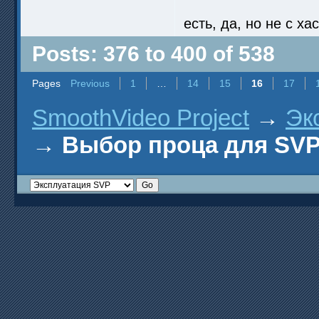
есть, да, но не с х
Posts: 376 to 400 of 538
Pages
Previous
1
…
14
15
16
17
SmoothVideo Project
→
Эк
→
Выбор проца для SV