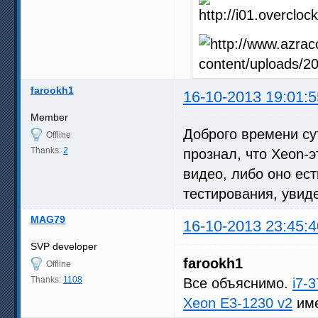
farookh1
16-10-2013 19:01:5
Member
Доброго времени сут
Offline
Thanks:
2
прознал, что Xeon-э
видео, либо оно ест
тестирования, увиде
MAG79
16-10-2013 23:45:4
SVP developer
farookh1
Offline
Thanks:
1108
Все объяснимо.
i7-
Xeon E3-1230 v2
име