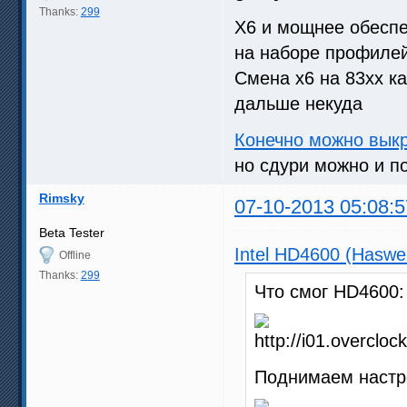
Thanks:
299
Х6 и мощнее обесп
на наборе профиле
Смена х6 на 83хх ка
дальше некуда
Конечно можно выкр
но сдури можно и п
Rimsky
07-10-2013 05:08:5
Beta Tester
Intel HD4600 (Haswe
Offline
Thanks:
299
Что смог HD4600:
Поднимаем настр