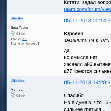
Кстати, задал вопро
team.com/forum/vie
Rimsky
05-11-2013 05:14:3
Beta Tester
Юрсеич
Offline
Thanks:
299
заменить на i5 или
Thanks for the post:
1
да
но смысла нет
хасвелл ай3 вытянет
ай7 греются сильне
Юрсеич
05-11-2013 14:28:3
Member
Спасибо.
Offline
Но я думаю, что i5-
сильнее греться...