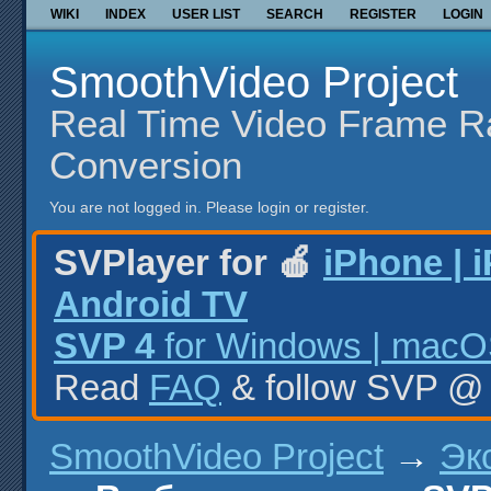
WIKI
INDEX
USER LIST
SEARCH
REGISTER
LOGIN
SmoothVideo Project
Real Time Video Frame R
Conversion
You are not logged in.
Please login or register.
SVPlayer for 🍎
iPhone | 
Android TV
SVP 4
for Windows | macOS
Read
FAQ
& follow SVP 
SmoothVideo Project
→
Эк