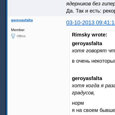
ядерников без гипе
Да. Так и есть: рек
geroyasfalta
03-10-2013 09:41:1
Member
Rimsky wrote:
Offline
geroyasfalta
хотя говорят чт
в очень некоторы
geroyasfalta
хотя когда я разг
градусов,
норм
я на своем бывше