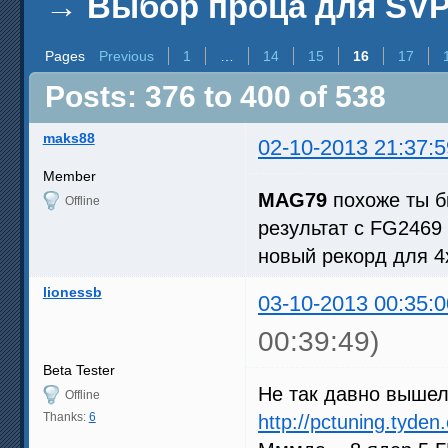
→
Выбор проца для SV
Pages
Previous
1
…
14
15
16
17
Posts: 376 to 400 of 538
maks88
02-10-2013 21:37:5
Member
MAG79
похоже ты б
Offline
результат с FG2469 
новый рекорд для 4
lionessb
03-10-2013 00:35:0
00:39:49)
Beta Tester
Не так давно вышел
Offline
Thanks:
6
http://pctuning.tyde