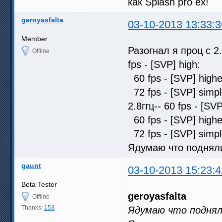
как Splash pro ex!
geroyasfalta
03-10-2013 13:33:3
Member
Разогнал я проц с 2
Offline
fps - [SVP] high:
60 fps - [SVP] hig
72 fps - [SVP] sim
2.8ггц-- 60 fps - [
60 fps - [SVP] hig
72 fps - [SVP] sim
Ядумаю что подняли
gaunt
03-10-2013 15:23:4
Beta Tester
geroyasfalta
Offline
Thanks:
153
Ядумаю что поднял