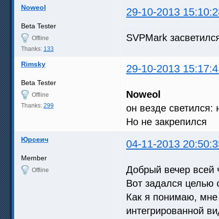
Noweol
29-10-2013 15:10:2
Beta Tester
SVPMark засветилс
Offline
Thanks:
133
Rimsky
29-10-2013 15:17:4
Beta Tester
Noweol
Offline
Thanks:
299
он везде светился: 
Но не закрепился
Юрсеич
04-11-2013 20:50:3
Member
Добрый вечер всей 
Offline
Вот задался целью 
Как я понимаю, мне п
интегрированной в