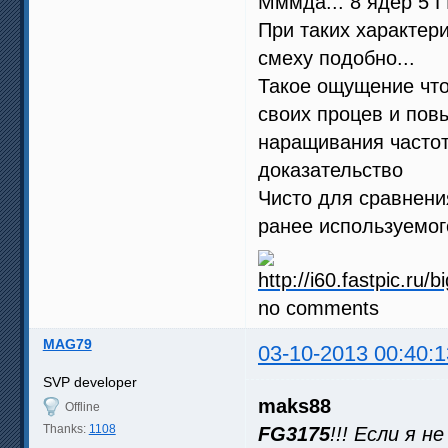
Мммда... 8 ядер 5 Г
При таких характер
смеху подобно...
Такое ощущение что
своих процев и пов
наращивания частот
доказательство
Чисто для сравнени
ранее используемо
no comments
MAG79
03-10-2013 00:40:1
SVP developer
maks88
Offline
Thanks:
1108
FG3175
!!! Если я 