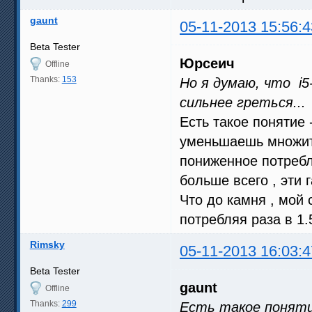
gaunt
05-11-2013 15:56:4
Beta Tester
Юрсеич
Offline
Thanks:
153
Но я думаю, что i5-
сильнее греться...
Есть такое понятие 
уменьшаешь множит
пониженное потребл
больше всего , эти 
Что до камня , мой 
потребляя раза в 1.
Rimsky
05-11-2013 16:03:4
Beta Tester
gaunt
Offline
Thanks:
299
Есть такое поняти