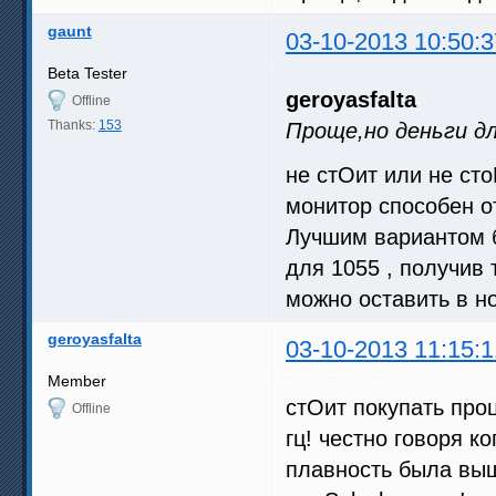
gaunt
03-10-2013 10:50:3
Beta Tester
geroyasfalta
Offline
Thanks:
153
Проще,но деньги д
не стОит или не сто
монитор способен от
Лучшим вариантом б
для 1055 , получив 
можно оставить в н
geroyasfalta
03-10-2013 11:15:1
Member
стОит покупать про
Offline
гц! честно говоря ко
плавность была выш