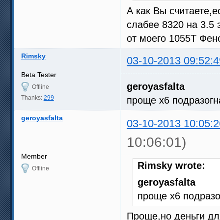
А как Вы считаете,
слабее 8320 на 3.5
от моего 1055Т Фено
Rimsky
03-10-2013 09:52:4
Beta Tester
geroyasfalta
Offline
Thanks:
299
проще х6 подразогн
geroyasfalta
03-10-2013 10:05:2
10:06:01)
Member
Rimsky wrote:
Offline
geroyasfalta
проще х6 подразо
Проще,но деньги дл