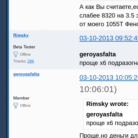
А как Вы считаете,
слабее 8320 на 3.5
от моего 1055Т Фено
Rimsky
03-10-2013 09:52:4
Beta Tester
geroyasfalta
Offline
Thanks:
299
проще х6 подразогн
geroyasfalta
03-10-2013 10:05:2
10:06:01)
Member
Rimsky wrote:
Offline
geroyasfalta
проще х6 подразо
Проще,но деньги дл