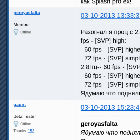
как Splash pro ex!
geroyasfalta
03-10-2013 13:33:3
Member
Разогнал я проц с 2
Offline
fps - [SVP] high:
60 fps - [SVP] hig
72 fps - [SVP] sim
2.8ггц-- 60 fps - [
60 fps - [SVP] hig
72 fps - [SVP] sim
Ядумаю что подняли
gaunt
03-10-2013 15:23:4
Beta Tester
geroyasfalta
Offline
Thanks:
153
Ядумаю что поднял