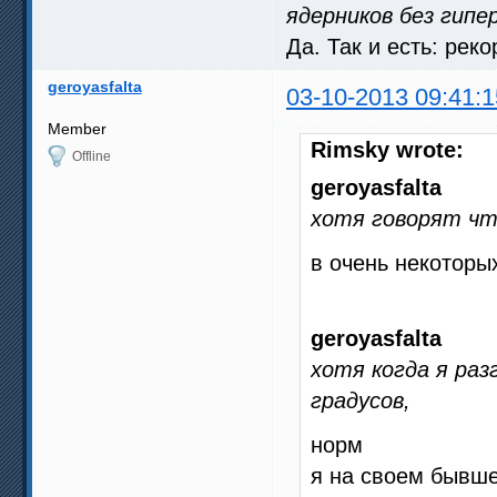
ядерников без гипе
Да. Так и есть: рек
geroyasfalta
03-10-2013 09:41:1
Member
Rimsky wrote:
Offline
geroyasfalta
хотя говорят чт
в очень некоторы
geroyasfalta
хотя когда я разг
градусов,
норм
я на своем бывше