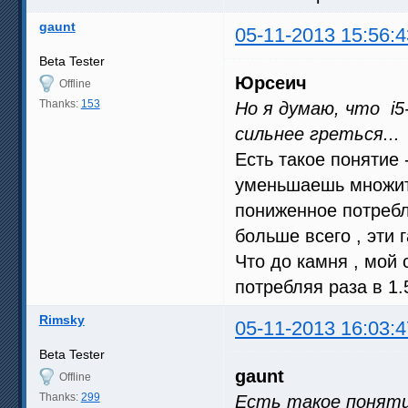
gaunt
05-11-2013 15:56:4
Beta Tester
Юрсеич
Offline
Thanks:
153
Но я думаю, что i5-
сильнее греться...
Есть такое понятие 
уменьшаешь множит
пониженное потребл
больше всего , эти 
Что до камня , мой 
потребляя раза в 1.
Rimsky
05-11-2013 16:03:4
Beta Tester
gaunt
Offline
Thanks:
299
Есть такое поняти