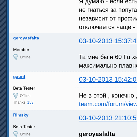
Я думаю - если есть
не гнаться за попуг
независит от профи
отключается чаще - 
geroyasfalta
03-10-2013 15:37:4
Member
Та мне бы и 60 Гц 
Offline
максимально плавн
gaunt
03-10-2013 15:42:0
Beta Tester
Не в этой , конечно 
Offline
Thanks:
153
team.com/forum/view
Rimsky
03-10-2013 21:10:5
Beta Tester
geroyasfalta
Offline