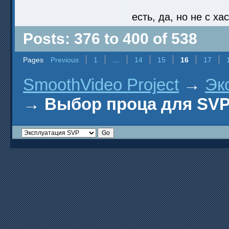
есть, да, но не с х
Posts: 376 to 400 of 538
Pages
Previous
1
…
14
15
16
17
SmoothVideo Project
→
Эк
→
Выбор проца для SV