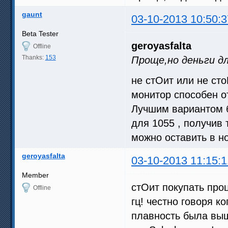
gaunt
03-10-2013 10:50:3
Beta Tester
geroyasfalta
Offline
Thanks:
153
Проще,но деньги д
не стОит или не сто
монитор способен от
Лучшим вариантом б
для 1055 , получив 
можно оставить в н
geroyasfalta
03-10-2013 11:15:1
Member
стОит покупать про
Offline
гц! честно говоря ко
плавность была выш