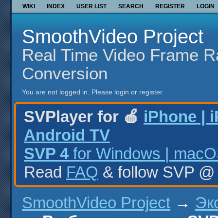
WIKI
INDEX
USER LIST
SEARCH
REGISTER
LOGIN
SmoothVideo Project
Real Time Video Frame R
Conversion
You are not logged in.
Please login or register.
SVPlayer for 🍎
iPhone | 
Android TV
SVP 4
for Windows | macOS
Read
FAQ
& follow SVP 
SmoothVideo Project
→
Эк