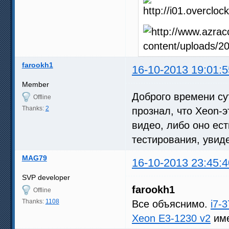
farookh1
16-10-2013 19:01:5
Member
Доброго времени сут
Offline
Thanks:
2
прознал, что Xeon-э
видео, либо оно ест
тестирования, увиде
MAG79
16-10-2013 23:45:4
SVP developer
farookh1
Offline
Thanks:
1108
Все объяснимо.
i7-
Xeon E3-1230 v2
име