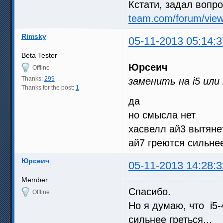
Кстати, задал вопро
team.com/forum/vie
Rimsky
05-11-2013 05:14:3
Beta Tester
Юрсеич
Offline
Thanks:
299
заменить на i5 или
Thanks for the post:
1
да
но смысла нет
хасвелл ай3 вытянет
ай7 греются сильне
Юрсеич
05-11-2013 14:28:3
Member
Спасибо.
Offline
Но я думаю, что i5-
сильнее греться...