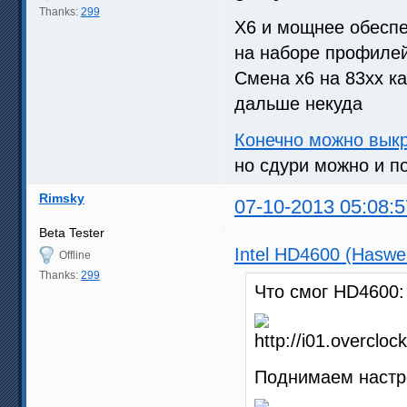
Thanks:
299
Х6 и мощнее обесп
на наборе профиле
Смена х6 на 83хх ка
дальше некуда
Конечно можно выкр
но сдури можно и п
Rimsky
07-10-2013 05:08:5
Beta Tester
Intel HD4600 (Haswe
Offline
Thanks:
299
Что смог HD4600:
Поднимаем настр