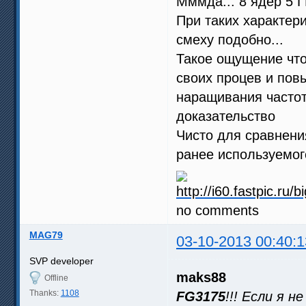
Мммда... 8 ядер 5 Г
При таких характер
смеху подобно...
Такое ощущение что
своих процев и пов
наращивания частот
доказательство
Чисто для сравнени
ранее используемо
no comments
MAG79
03-10-2013 00:40:1
SVP developer
maks88
Offline
Thanks:
1108
FG3175
!!! Если я 