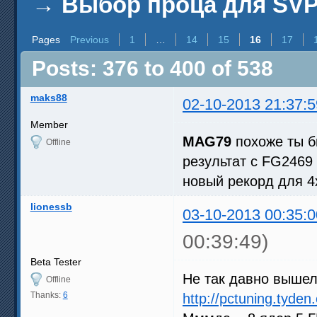
→
Выбор проца для SV
Pages
Previous
1
…
14
15
16
17
Posts: 376 to 400 of 538
maks88
02-10-2013 21:37:5
Member
MAG79
похоже ты б
Offline
результат с FG2469 
новый рекорд для 4
lionessb
03-10-2013 00:35:0
00:39:49)
Beta Tester
Не так давно вышел
Offline
Thanks:
6
http://pctuning.tyde