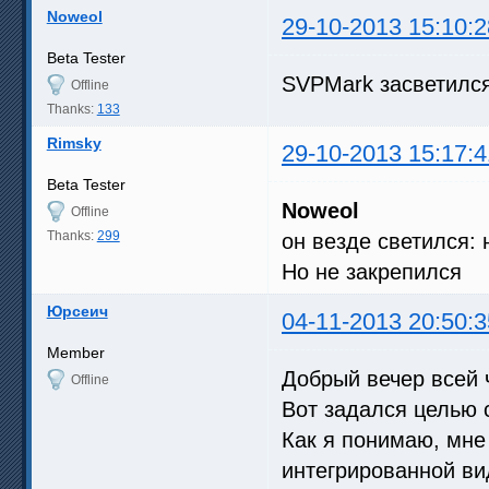
Noweol
29-10-2013 15:10:2
Beta Tester
SVPMark засветилс
Offline
Thanks:
133
Rimsky
29-10-2013 15:17:4
Beta Tester
Noweol
Offline
Thanks:
299
он везде светился: 
Но не закрепился
Юрсеич
04-11-2013 20:50:3
Member
Добрый вечер всей 
Offline
Вот задался целью 
Как я понимаю, мне п
интегрированной в