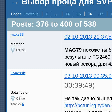
→
Выбор проца для SV
Pages
Previous
1
…
14
15
16
17
Posts: 376 to 400 of 538
maks88
02-10-2013 21:37:5
Member
MAG79
похоже ты б
Offline
результат с FG2469 
новый рекорд для 4
lionessb
03-10-2013 00:35:0
00:39:49)
Beta Tester
Не так давно вышел
Offline
Thanks:
6
http://pctuning.tyde