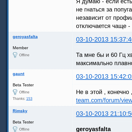
Я думаю - если есть
не гнаться за попуг
независит от профи
отключается чаще - 
geroyasfalta
03-10-2013 15:37:4
Member
Та мне бы и 60 Гц 
Offline
максимально плавн
gaunt
03-10-2013 15:42:0
Beta Tester
Не в этой , конечно 
Offline
Thanks:
153
team.com/forum/view
Rimsky
03-10-2013 21:10:5
Beta Tester
geroyasfalta
Offline