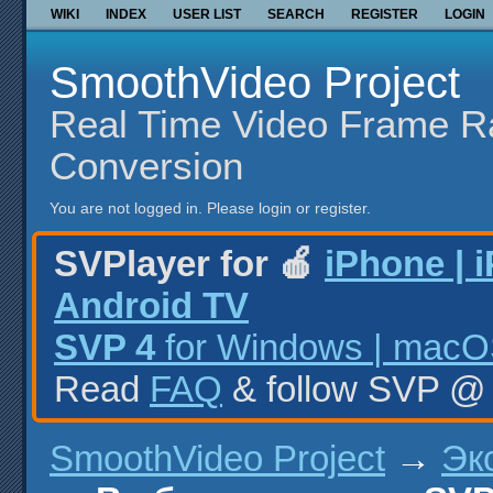
WIKI
INDEX
USER LIST
SEARCH
REGISTER
LOGIN
SmoothVideo Project
Real Time Video Frame R
Conversion
You are not logged in.
Please login or register.
SVPlayer for 🍎
iPhone | 
Android TV
SVP 4
for Windows | macOS
Read
FAQ
& follow SVP 
SmoothVideo Project
→
Эк