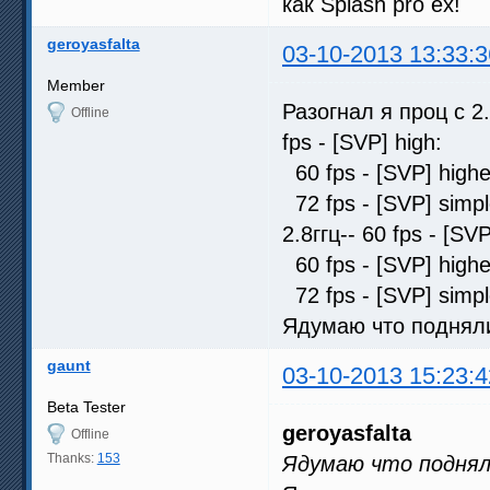
как Splash pro ex!
geroyasfalta
03-10-2013 13:33:3
Member
Разогнал я проц с 2
Offline
fps - [SVP] high:
60 fps - [SVP] hig
72 fps - [SVP] sim
2.8ггц-- 60 fps - [
60 fps - [SVP] hig
72 fps - [SVP] sim
Ядумаю что подняли
gaunt
03-10-2013 15:23:4
Beta Tester
geroyasfalta
Offline
Thanks:
153
Ядумаю что поднял