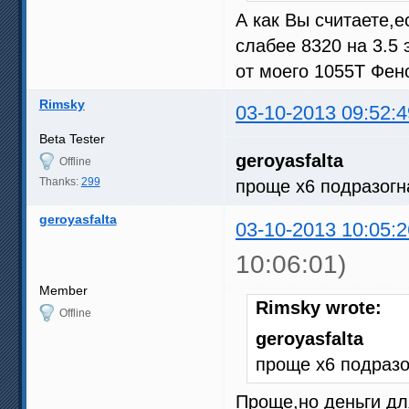
А как Вы считаете,
слабее 8320 на 3.5
от моего 1055Т Фено
Rimsky
03-10-2013 09:52:4
Beta Tester
geroyasfalta
Offline
Thanks:
299
проще х6 подразогн
geroyasfalta
03-10-2013 10:05:2
10:06:01)
Member
Rimsky wrote:
Offline
geroyasfalta
проще х6 подразо
Проще,но деньги дл