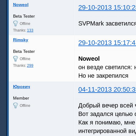
Noweol
29-10-2013 15:10:2
Beta Tester
SVPMark засветилс
Offline
Thanks:
133
Rimsky
29-10-2013 15:17:4
Beta Tester
Noweol
Offline
Thanks:
299
он везде светился: 
Но не закрепился
Юрсеич
04-11-2013 20:50:3
Member
Добрый вечер всей 
Offline
Вот задался целью 
Как я понимаю, мне п
интегрированной в