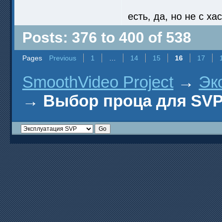
есть, да, но не с х
Posts: 376 to 400 of 538
Pages
Previous
1
…
14
15
16
17
SmoothVideo Project
→
Эк
→
Выбор проца для SV