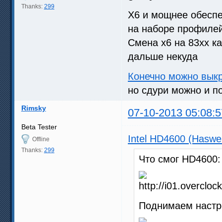
Thanks:
299
Х6 и мощнее обесп
на наборе профиле
Смена х6 на 83хх ка
дальше некуда
Конечно можно выкр
но сдури можно и п
Rimsky
07-10-2013 05:08:5
Beta Tester
Intel HD4600 (Haswe
Offline
Thanks:
299
Что смог HD4600:
Поднимаем настр