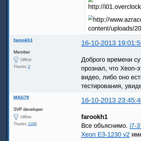
farookh1
16-10-2013 19:01:5
Member
Доброго времени сут
Offline
Thanks:
2
прознал, что Xeon-э
видео, либо оно ест
тестирования, увиде
MAG79
16-10-2013 23:45:4
SVP developer
farookh1
Offline
Thanks:
1108
Все объяснимо.
i7-
Xeon E3-1230 v2
име