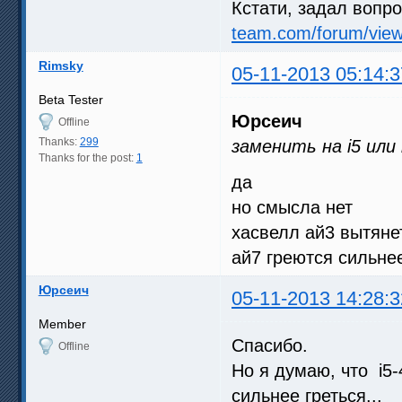
Кстати, задал вопро
team.com/forum/vie
Rimsky
05-11-2013 05:14:3
Beta Tester
Юрсеич
Offline
Thanks:
299
заменить на i5 или
Thanks for the post:
1
да
но смысла нет
хасвелл ай3 вытянет
ай7 греются сильне
Юрсеич
05-11-2013 14:28:3
Member
Спасибо.
Offline
Но я думаю, что i5-
сильнее греться...