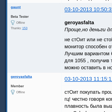
gaunt
03-10-2013 10:50:3
Beta Tester
geroyasfalta
Offline
Thanks:
153
Проще,но деньги д
не стОит или не сто
монитор способен от
Лучшим вариантом б
для 1055 , получив 
можно оставить в н
geroyasfalta
03-10-2013 11:15:1
Member
стОит покупать про
Offline
гц! честно говоря ко
плавность была выш