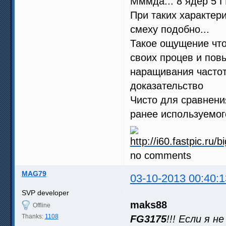
Мммда... 8 ядер 5 Г
При таких характер
смеху подобно...
Такое ощущение что
своих процев и пов
наращивания частот
доказательство
Чисто для сравнени
ранее используемо
no comments
MAG79
03-10-2013 00:40:1
SVP developer
maks88
Offline
Thanks:
1108
FG3175
!!! Если я 