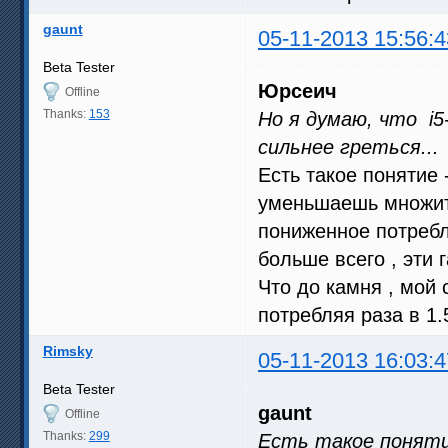
gaunt
05-11-2013 15:56:4
Beta Tester
Юрсеич
Offline
Thanks:
153
Но я думаю, что i5-
сильнее греться...
Есть такое понятие 
уменьшаешь множит
пониженное потребл
больше всего , эти 
Что до камня , мой 
потребляя раза в 1.
Rimsky
05-11-2013 16:03:4
Beta Tester
gaunt
Offline
Thanks:
299
Есть такое поняти