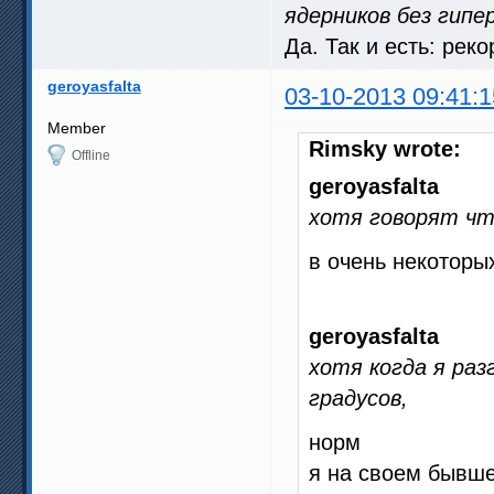
ядерников без гипе
Да. Так и есть: рек
geroyasfalta
03-10-2013 09:41:1
Member
Rimsky wrote:
Offline
geroyasfalta
хотя говорят чт
в очень некоторы
geroyasfalta
хотя когда я разг
градусов,
норм
я на своем бывше