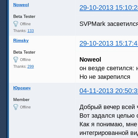
Noweol
29-10-2013 15:10:2
Beta Tester
SVPMark засветилс
Offline
Thanks:
133
Rimsky
29-10-2013 15:17:4
Beta Tester
Noweol
Offline
Thanks:
299
он везде светился: 
Но не закрепился
Юрсеич
04-11-2013 20:50:3
Member
Добрый вечер всей 
Offline
Вот задался целью 
Как я понимаю, мне п
интегрированной в