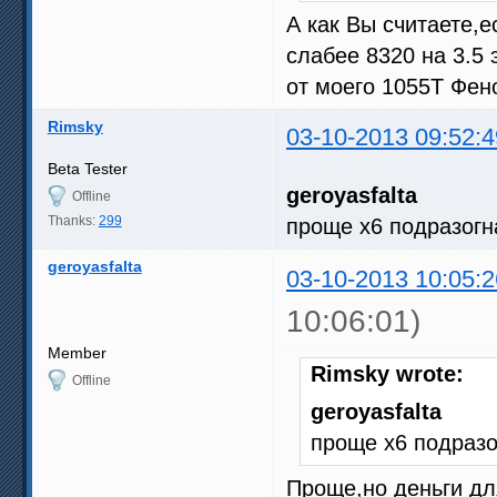
А как Вы считаете,
слабее 8320 на 3.5
от моего 1055Т Фено
Rimsky
03-10-2013 09:52:4
Beta Tester
geroyasfalta
Offline
Thanks:
299
проще х6 подразогн
geroyasfalta
03-10-2013 10:05:2
10:06:01)
Member
Rimsky wrote:
Offline
geroyasfalta
проще х6 подразо
Проще,но деньги дл