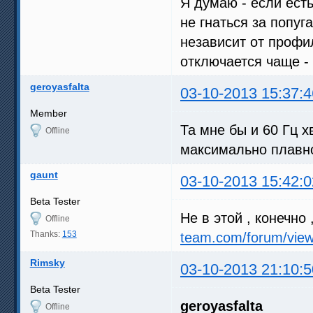
Я думаю - если есть
не гнаться за попуг
независит от профи
отключается чаще - 
geroyasfalta
03-10-2013 15:37:4
Member
Та мне бы и 60 Гц 
Offline
максимально плавн
gaunt
03-10-2013 15:42:0
Beta Tester
Не в этой , конечно 
Offline
Thanks:
153
team.com/forum/view
Rimsky
03-10-2013 21:10:5
Beta Tester
geroyasfalta
Offline