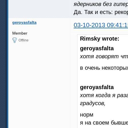
ядерников без гипе
Да. Так и есть: рек
geroyasfalta
03-10-2013 09:41:1
Member
Rimsky wrote:
Offline
geroyasfalta
хотя говорят чт
в очень некоторы
geroyasfalta
хотя когда я разг
градусов,
норм
я на своем бывше