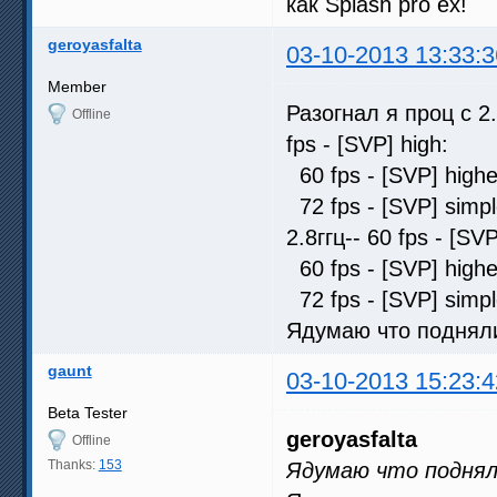
как Splash pro ex!
geroyasfalta
03-10-2013 13:33:3
Member
Разогнал я проц с 2
Offline
fps - [SVP] high:
60 fps - [SVP] hig
72 fps - [SVP] sim
2.8ггц-- 60 fps - [
60 fps - [SVP] hig
72 fps - [SVP] sim
Ядумаю что подняли
gaunt
03-10-2013 15:23:4
Beta Tester
geroyasfalta
Offline
Thanks:
153
Ядумаю что поднял