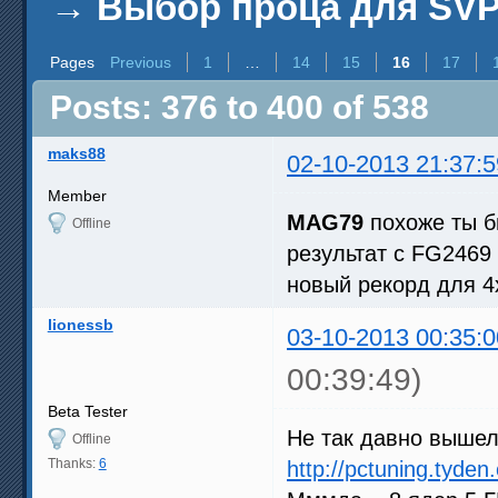
→
Выбор проца для SV
Pages
Previous
1
…
14
15
16
17
Posts: 376 to 400 of 538
maks88
02-10-2013 21:37:5
Member
MAG79
похоже ты б
Offline
результат с FG2469 
новый рекорд для 4
lionessb
03-10-2013 00:35:0
00:39:49)
Beta Tester
Не так давно вышел
Offline
Thanks:
6
http://pctuning.tyde