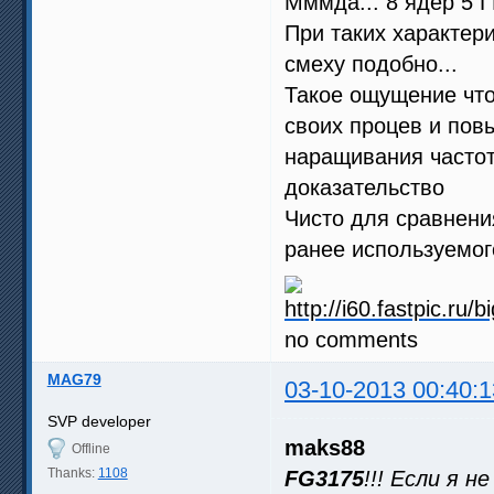
Мммда... 8 ядер 5 Г
При таких характер
смеху подобно...
Такое ощущение что
своих процев и пов
наращивания частот
доказательство
Чисто для сравнени
ранее используемо
no comments
MAG79
03-10-2013 00:40:1
SVP developer
maks88
Offline
Thanks:
1108
FG3175
!!! Если я 