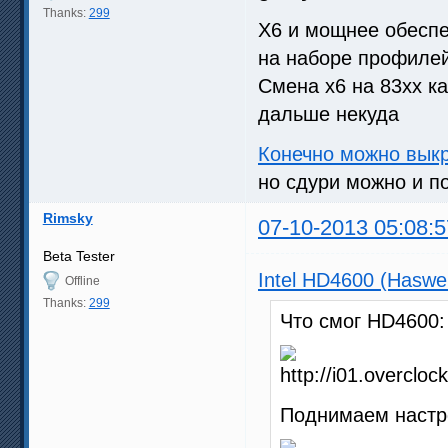
Thanks:
299
Х6 и мощнее обесп
на наборе профиле
Смена х6 на 83хх ка
дальше некуда
Конечно можно выкр
но сдури можно и п
Rimsky
07-10-2013 05:08:5
Beta Tester
Intel HD4600 (Haswe
Offline
Thanks:
299
Что смог HD4600:
Поднимаем настр