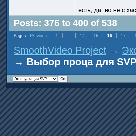
есть, да, но не с х
Posts: 376 to 400 of 538
Pages
Previous
1
…
14
15
16
17
SmoothVideo Project
→
Эк
→
Выбор проца для SV