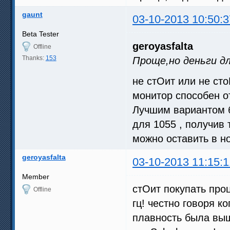
gaunt
03-10-2013 10:50:3
Beta Tester
geroyasfalta
Offline
Thanks:
153
Проще,но деньги д
не стОит или не сто
монитор способен от
Лучшим вариантом б
для 1055 , получив 
можно оставить в н
geroyasfalta
03-10-2013 11:15:1
Member
стОит покупать про
Offline
гц! честно говоря ко
плавность была выш