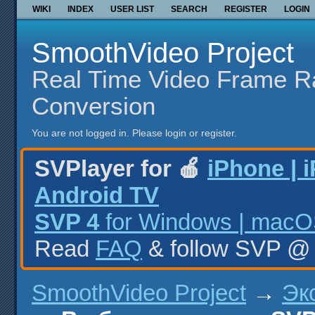
WIKI
INDEX
USER LIST
SEARCH
REGISTER
LOGIN
SmoothVideo Project
Real Time Video Frame R
Conversion
You are not logged in.
Please login or register.
SVPlayer for 🍎
iPhone | 
Android TV
SVP 4
for Windows | macOS
Read
FAQ
& follow SVP 
SmoothVideo Project
→
Эк