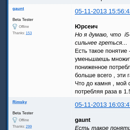
gaunt
05-11-2013 15:56:4
Beta Tester
Юрсеич
Offline
Thanks:
153
Но я думаю, что i5-
сильнее греться...
Есть такое понятие 
уменьшаешь множит
пониженное потребл
больше всего , эти 
Что до камня , мой 
потребляя раза в 1.
Rimsky
05-11-2013 16:03:4
Beta Tester
gaunt
Offline
Thanks:
299
Есть такое поняти