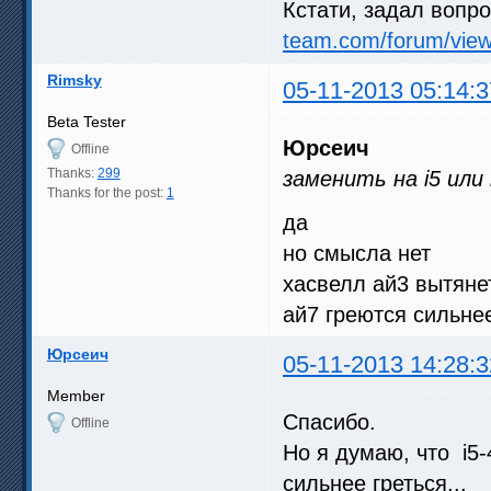
Кстати, задал вопро
team.com/forum/vie
Rimsky
05-11-2013 05:14:3
Beta Tester
Юрсеич
Offline
Thanks:
299
заменить на i5 или
Thanks for the post:
1
да
но смысла нет
хасвелл ай3 вытянет
ай7 греются сильне
Юрсеич
05-11-2013 14:28:3
Member
Спасибо.
Offline
Но я думаю, что i5-
сильнее греться...