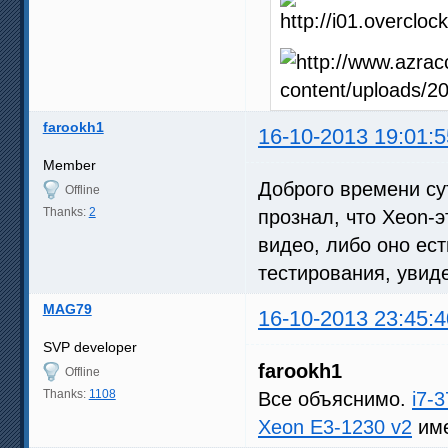
farookh1
16-10-2013 19:01:5
Member
Доброго времени сут
Offline
Thanks:
2
прознал, что Xeon-э
видео, либо оно ест
тестирования, увиде
MAG79
16-10-2013 23:45:4
SVP developer
farookh1
Offline
Thanks:
1108
Все объяснимо.
i7-
Xeon E3-1230 v2
име