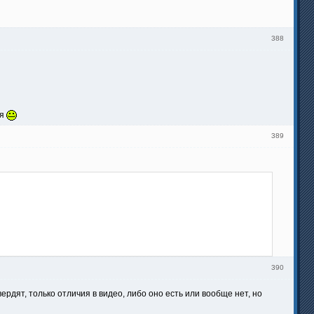
388
ся
389
390
вердят, только отличия в видео, либо оно есть или вообще нет, но