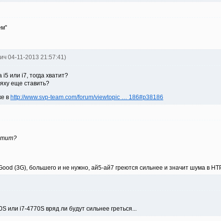
ем"
ич 04-11-2013 21:57:41)
i5 или i7, тогда хватит?
яху еще ставить?
ке в
http://www.svp-team.com/forum/viewtopic … 186#p38186
ватит?
Good (3G), большего и не нужно, ай5-ай7 греются сильнее и значит шума в H
0S или i7-4770S вряд ли будут сильнее греться...