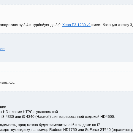
овую частоу 3,4 и турбобуст до 3,9.
Xeon E3-1230 v2
имеет базовую частоу 3,3
kers
.
дньюс, фц
нии.
 к HD-плазме HTPC с уплавнялкой.
и i3-4330 или i3-4340 (Haswell) с интегрированной видюхой HD4600.
одимость, проц можно будет заменить на i5 или даже на i7.
дискретную видяху, например Radeon HD7750 или GeForce GT640 (ограничен 