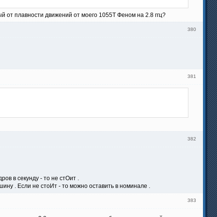
й от плавности движений от моего 1055Т Феном на 2.8 ггц?
380
381
382
ов в секунду - то не стОит .
ну . Если не стоИт - то можно оставить в номинале .
383