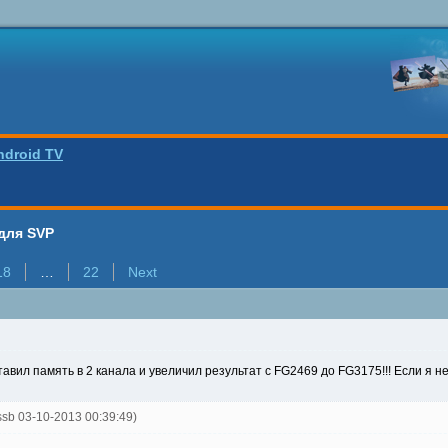
ndroid TV
для SVP
18
…
22
Next
авил память в 2 канала и увеличил результат с FG2469 до FG3175!!! Если я н
essb 03-10-2013 00:39:49)