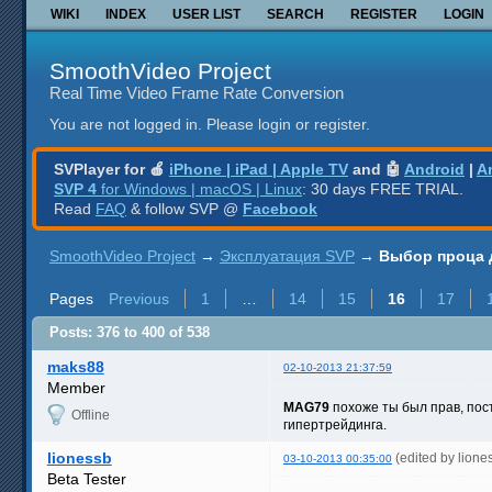
WIKI
INDEX
USER LIST
SEARCH
REGISTER
LOGIN
SmoothVideo Project
Real Time Video Frame Rate Conversion
You are not logged in.
Please login or register.
SVPlayer for 🍎
iPhone | iPad | Apple TV
and 🤖
Android
|
A
SVP 4
for Windows | macOS | Linux
: 30 days FREE TRIAL.
Read
FAQ
& follow SVP @
Facebook
SmoothVideo Project
→
Эксплуатация SVP
→
Выбор проца 
Pages
Previous
1
…
14
15
16
17
Posts: 376 to 400 of 538
maks88
02-10-2013 21:37:59
Member
MAG79
похоже ты был прав, пост
Offline
гипертрейдинга.
lionessb
(edited by lion
03-10-2013 00:35:00
Beta Tester