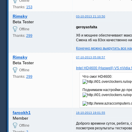
Offline
Thanks:
153
Rimsky
03-10-2013 21:10:50
Beta Tester
geroyasfalta
Offline
Х6 и мощнее обеспечивают макс
Thanks:
299
Смена х6 на 83хх качественно н
Конечно можно выкрутить все на
Rimsky
07-10-2013 05:08:57
Beta Tester
Intel HD4600 (Haswell) VS nVidia
Offline
Thanks:
299
Что смог HD4600:
Поднимаем настройки до пр
farookh1
16-10-2013 19:01:55
Member
Доброго времени суток, ребята, с
Offline
посмотрев результаты тестирова
Thanks:
2