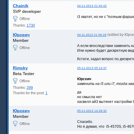
Chainik
04-11-2013 21:44:42
SVP developer
i3 хватит, но не с "полным фарш
Offline
Thanks:
1730
Юрсеич
(edited by Юрсе
04-11-2013 21:56:29
Member
А если впоследствии заменить на 
Offline
Или нужно будет дискретную вид
Кстати, задал вопрос по дискрет
Rimsky
05-11-2013 05:14:37
Beta Tester
Юрсеич
Offline
заменить на i5 или i7, тогда х
Thanks:
299
да
Thanks for the post:
1
но смысла нет
хасвелл ай3 вытянет настройки 
Юрсеич
05-11-2013 14:28:32
Member
Спасибо.
Offline
Но я думаю, что i5-4570S, i5-467