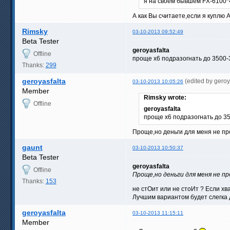
я на своем бывшем FX-6100*4
А как Вы считаете,если я куплю 
Rimsky
03-10-2013 09:52:49
Beta Tester
geroyasfalta
Offline
проще х6 подразогнать до 3500-
Thanks:
299
geroyasfalta
(edited by gero
03-10-2013 10:05:26
Member
Rimsky wrote:
Offline
geroyasfalta
проще х6 подразогнать до 3
Проще,но деньги для меня не про
gaunt
03-10-2013 10:50:37
Beta Tester
geroyasfalta
Offline
Проще,но деньги для меня не п
Thanks:
153
не стОит или не стоИт ? Если хва
Лучшим вариантом будет слегка д
geroyasfalta
03-10-2013 11:15:11
Member