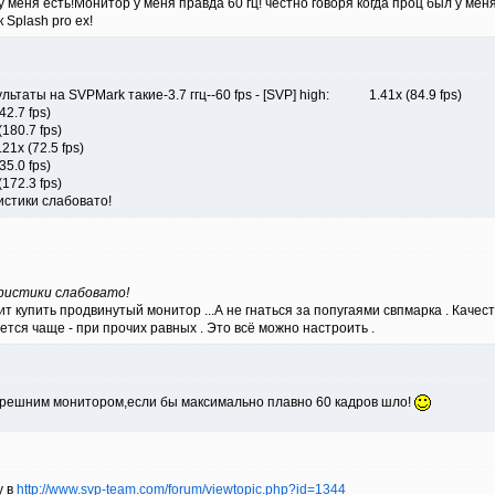
у меня есть!Монитор у меня правда 60 гц! честно говоря когда проц был у меня
 Splash pro ex!
зультаты на SVPMark такие-3.7 ггц--60 fps - [SVP] high: 1.41x (84.9 fps)
2.7 fps)
180.7 fps)
21x (72.5 fps)
5.0 fps)
172.3 fps)
стики слабовато!
ристики слабовато!
тоит купить продвинутый монитор ...А не гнаться за попугаями свпмарка . Кач
тся чаще - при прочих равных . Это всё можно настроить .
перешним монитором,если бы максимально плавно 60 кадров шло!
у в
http://www.svp-team.com/forum/viewtopic.php?id=1344