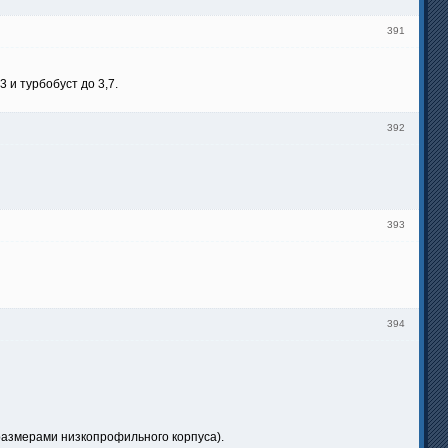
391
 и турбобуст до 3,7.
392
393
394
размерами низкопрофильного корпуса).