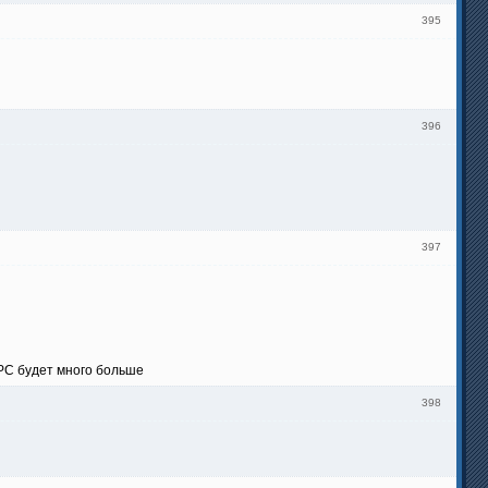
395
396
397
TPC будет много больше
398