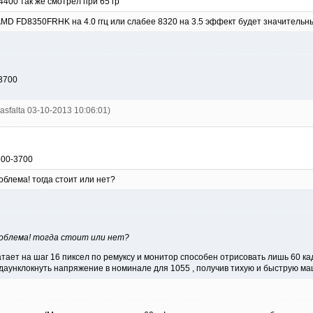
400 так же смотрел при 65 гр
AMD FD8350FRHK на 4.0 ггц или слабее 8320 на 3.5 эффект будет значительны
3700
yasfalta 03-10-2013 10:06:01)
500-3700
блема! тогда стоит или нет?
роблема! тогда стоит или нет?
тает на шаг 16 пиксел по ремуксу и монитор способен отрисовать лишь 60 кадр
аунклокнуть напряжение в номинале для 1055 , получив тихую и быструю маши