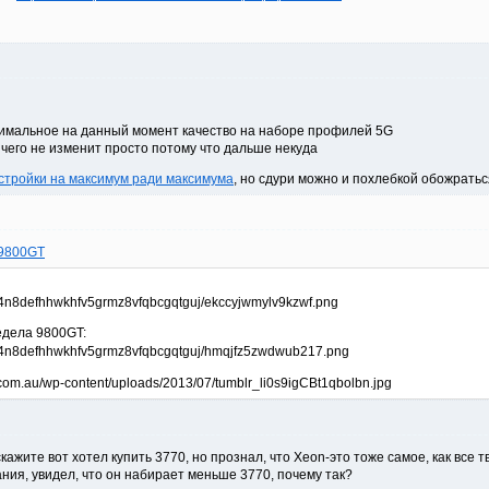
имальное на данный момент качество на наборе профилей 5G
ичего не изменит просто потому что дальше некуда
стройки на максимум ради максимума
, но сдури можно и похлебкой обожрать
 9800GT
едела 9800GT:
кажите вот хотел купить 3770, но прознал, что Xeon-это тоже самое, как все т
ния, увидел, что он набирает меньше 3770, почему так?