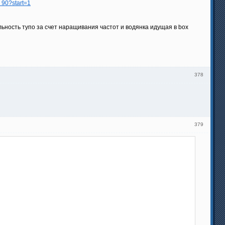
 90?start=1
ьность тупо за счет наращивания частот и водянка идущая в box
378
379