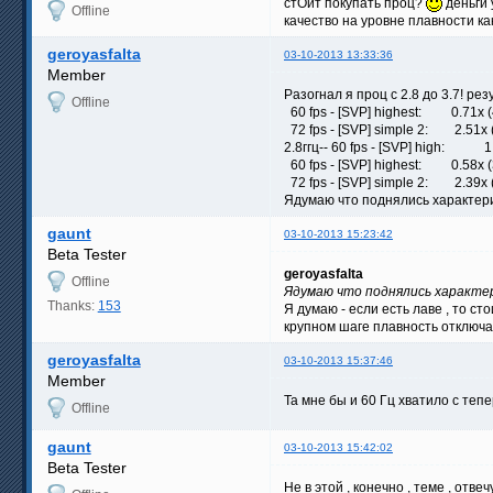
стОит покупать проц?
деньги 
Offline
качество на уровне плавности как
geroyasfalta
03-10-2013 13:33:36
Member
Разогнал я проц с 2.8 до 3.7! ре
Offline
60 fps - [SVP] highest: 0.71x (4
72 fps - [SVP] simple 2: 2.51x (
2.8ггц-- 60 fps - [SVP] high: 1.
60 fps - [SVP] highest: 0.58x (3
72 fps - [SVP] simple 2: 2.39x (
Ядумаю что поднялись характери
gaunt
03-10-2013 15:23:42
Beta Tester
geroyasfalta
Offline
Ядумаю что поднялись характе
Thanks:
153
Я думаю - если есть лаве , то с
крупном шаге плавность отключае
geroyasfalta
03-10-2013 15:37:46
Member
Та мне бы и 60 Гц хватило с те
Offline
gaunt
03-10-2013 15:42:02
Beta Tester
Не в этой , конечно , теме , отвеч