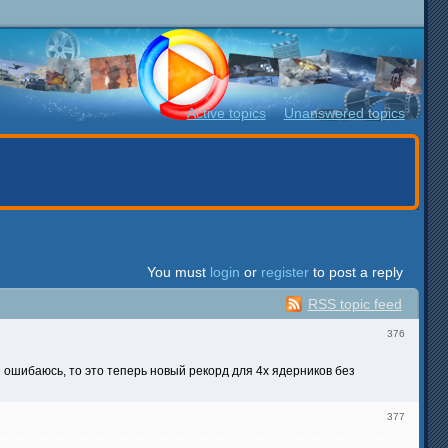
Active topics
Unanswered topics
You must
login
or
register
to post a reply
RSS topic feed
376
е ошибаюсь, то это теперь новый рекорд для 4х ядерников без
377