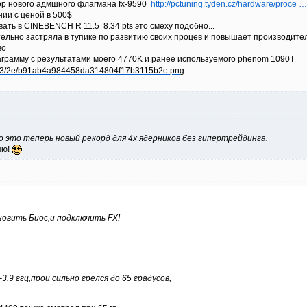
ор нового адмшного флагмана fx-9590
http://pctuning.tyden.cz/hardware/proce …
ании с ценой в 500$
ать в CINEBENCH R 11.5 8.34 pts это смеху подобно...
ельно застряла в тупике по развитию своих процев и повышает производител
во
грамму с результатами моего 4770K и ранее используемого phenom 1090T
 то это теперь новый рекорд для 4х ядерников без гипертрейдинга.
яю!
новить Биос,и подключить FX!
-3.9 ггц,проц сильно грелся до 65 градусов,