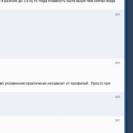
 в разгоне до 3.8 гц то тогда плавность была выше чем сейчас-когда
384
385
ество уплавнения практически независит от профилей . Просто при
386
387