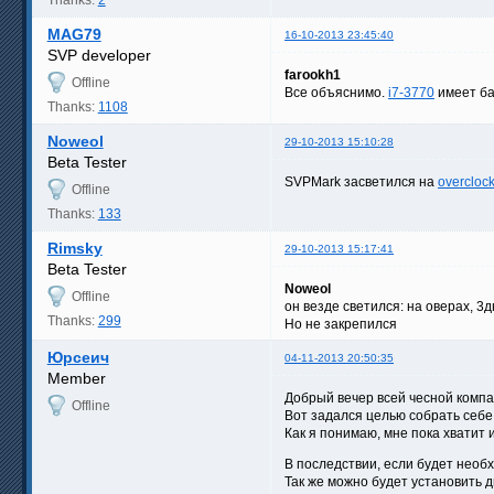
MAG79
16-10-2013 23:45:40
SVP developer
farookh1
Offline
Все объяснимо.
i7-3770
имеет баз
Thanks:
1108
Noweol
29-10-2013 15:10:28
Beta Tester
SVPMark засветился на
overcloc
Offline
Thanks:
133
Rimsky
29-10-2013 15:17:41
Beta Tester
Noweol
Offline
он везде светился: на оверах, 3
Thanks:
299
Но не закрепился
Юрсеич
04-11-2013 20:50:35
Member
Добрый вечер всей чесной компа
Offline
Вот задался целью собрать себе
Как я понимаю, мне пока хватит 
В последствии, если будет необх
Так же можно будет установить 