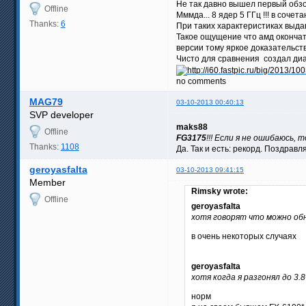
Не так давно вышел первый обз
Offline
Мммда... 8 ядер 5 ГГц !!! в сочет
Thanks:
6
При таких характеристиках выдав
Такое ощущение что амд окончат
версии тому яркое доказательст
Чисто для сравнения создал диа
no comments
MAG79
03-10-2013 00:40:13
SVP developer
maks88
Offline
FG3175
!!! Если я не ошибаюсь,
Thanks:
1108
Да. Так и есть: рекорд. Поздравл
geroyasfalta
03-10-2013 09:41:15
Member
Rimsky wrote:
Offline
geroyasfalta
хотя говорят что можно об
в очень некоторых случаях
geroyasfalta
хотя когда я разгонял до 3.8
норм