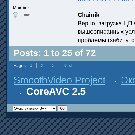
Member
Chainik
Offline
Верно, загрузка ЦП
вышеописанных усло
проблемы (забиты 
Posts: 1 to 25 of 72
Pages
1
2
3
Next
SmoothVideo Project
→
Эк
→
CoreAVC 2.5