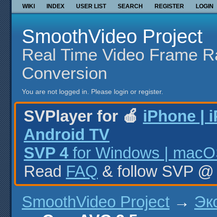
WIKI
INDEX
USER LIST
SEARCH
REGISTER
LOGIN
SmoothVideo Project
Real Time Video Frame R
Conversion
You are not logged in.
Please login or register.
SVPlayer for 🍎
iPhone | 
Android TV
SVP 4
for Windows | macOS
Read
FAQ
& follow SVP 
SmoothVideo Project
→
Эк