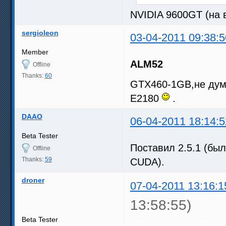
NVIDIA 9600GT (на 
sergioleon
03-04-2011 09:38:5
Member
ALM52
Offline
Thanks:
60
GTX460-1GB,не дум
E2180
.
DAAO
06-04-2011 18:14:5
Beta Tester
Поставил 2.5.1 (бы
Offline
Thanks:
59
CUDA).
droner
07-04-2011 13:16:1
13:58:55)
Beta Tester