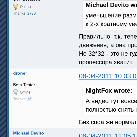
Michael Devito w
Online
Thanks:
1730
уменьшение разме
к 2-х кратному у
Правильно, т.к. теп
движения, а она пр
Но 32*32 - это не г
процессора хватит.
droner
08-04-2011 10:03:0
Beta Tester
NightFox wrote:
Offline
Thanks:
16
А видео тут вовс
полностью снять н
Без cuda же нормаль
Michael Devito
08-04-2011 11:05:1