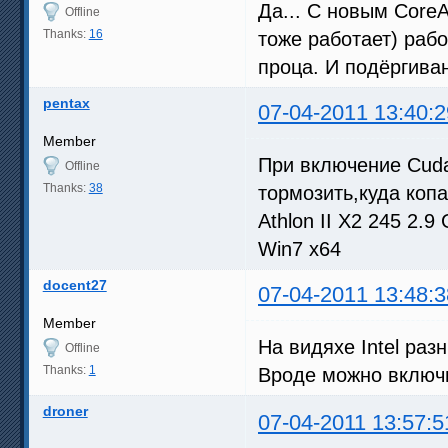
Да... С новым Core
Offline
Thanks:
16
тоже работает) рабо
проца. И подёргиван
pentax
07-04-2011 13:40:2
Member
При включение Cud
Offline
Thanks:
38
тормозить,куда копа
Athlon II X2 245 2
Win7 x64
docent27
07-04-2011 13:48:3
Member
На видяхе Intel ра
Offline
Thanks:
1
Вроде можно включит
droner
07-04-2011 13:57:5