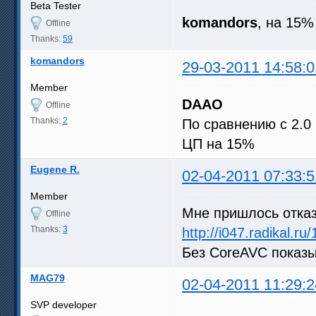
Beta Tester
komandors
, на 15
Offline
Thanks:
59
komandors
29-03-2011 14:58:0
Member
DAAO
Offline
Thanks:
2
По сравнению с 2.0
ЦП на 15%
Eugene R.
02-04-2011 07:33:5
Member
Мне пришлось отказа
Offline
Thanks:
3
http://i047.radikal.
Без CoreAVC показ
MAG79
02-04-2011 11:29:2
SVP developer