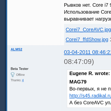
Рывков нет. Core i7
Использование Core
выравнивает нагруз
Corei7_CoreAVC.jpg
Corei7_ffdShow.jpg
1
ALM52
03-04-2011 08:46:2
08:47:09)
Beta Tester
Eugene R. wrote:
Offline
Thanks:
4
MAG79
Во-первых, я не 
http://s45.radikal
А без CoreAVC уп