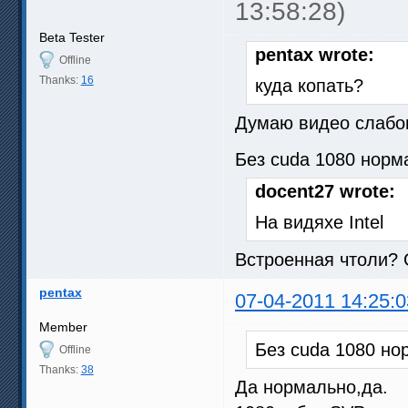
13:58:28)
Beta Tester
pentax wrote:
Offline
Thanks:
16
куда копать?
Думаю видео слабо
Без cuda 1080 норм
docent27 wrote:
На видяхе Intel
Встроенная чтоли? 
pentax
07-04-2011 14:25:0
Member
Без cuda 1080 но
Offline
Thanks:
38
Да нормально,да.