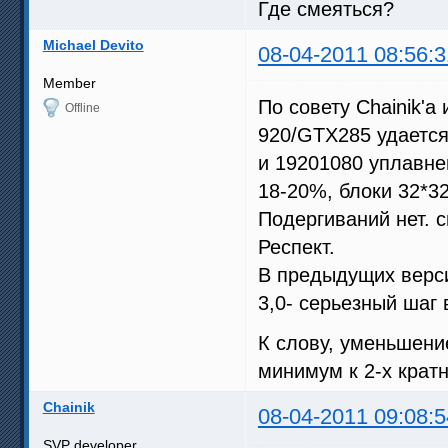
Где смеяться?
Michael Devito
08-04-2011 08:56:3
Member
По совету Chainik'
Offline
920/GTX285 удается
и 19201080 уплавне
18-20%, блоки 32*3
Подергиваний нет. с
Респект.
В предыдущих верси
3,0- серьезный шаг 
К слову, уменьшени
минимум к 2-х крат
Chainik
08-04-2011 09:08:5
SVP developer