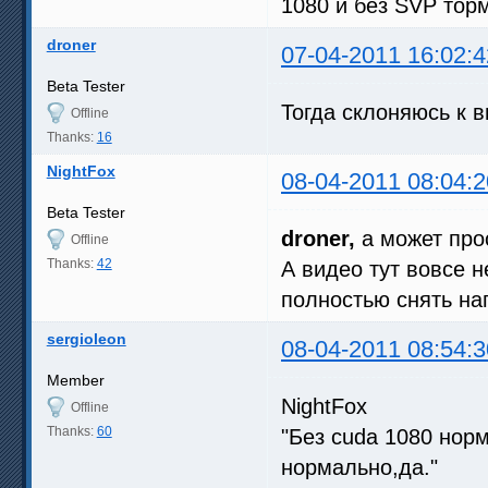
1080 и без SVP торм
droner
07-04-2011 16:02:4
Beta Tester
Тогда склоняюсь к в
Offline
Thanks:
16
NightFox
08-04-2011 08:04:2
Beta Tester
droner,
а может про
Offline
Thanks:
42
А видео тут вовсе 
полностью снять наг
sergioleon
08-04-2011 08:54:3
Member
NightFox
Offline
Thanks:
60
"Без cuda 1080 нор
нормально,да."