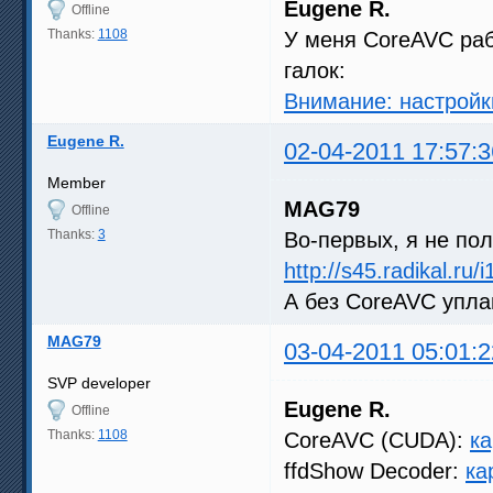
Eugene R.
Offline
Thanks:
1108
У меня CoreAVC раб
галок:
Внимание: настрой
Eugene R.
02-04-2011 17:57:3
Member
MAG79
Offline
Thanks:
3
Во-первых, я не по
http://s45.radikal.r
А без CoreAVC упла
MAG79
03-04-2011 05:01:2
SVP developer
Eugene R.
Offline
Thanks:
1108
CoreAVC (CUDA):
ка
ffdShow Decoder:
ка