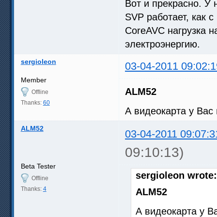
Вот и прекрасно. У
SVP работает, как с
CoreAVC нагрузка н
электроэнергию.
sergioleon
03-04-2011 09:02:1
Member
ALM52
Offline
Thanks:
60
А видеокарта у Вас 
ALM52
03-04-2011 09:07:3
09:10:13)
Beta Tester
sergioleon wrote:
Offline
Thanks:
4
ALM52
А видеокарта у Ва