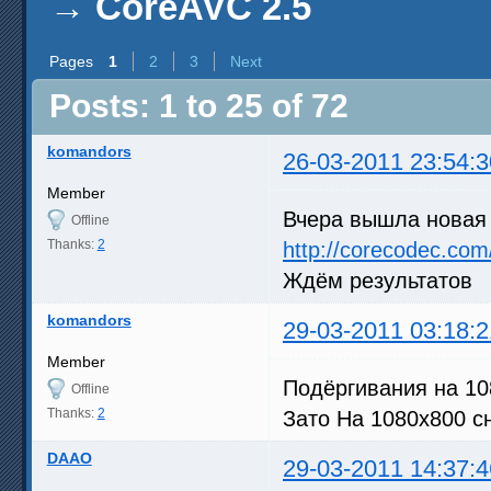
→
CoreAVC 2.5
Pages
1
2
3
Next
Posts: 1 to 25 of 72
komandors
26-03-2011 23:54:3
Member
Вчера вышла новая 
Offline
Thanks:
2
http://corecodec.com
Ждём результатов
komandors
29-03-2011 03:18:2
Member
Подёргивания на 108
Offline
Thanks:
2
Зато На 1080х800 с
DAAO
29-03-2011 14:37:4