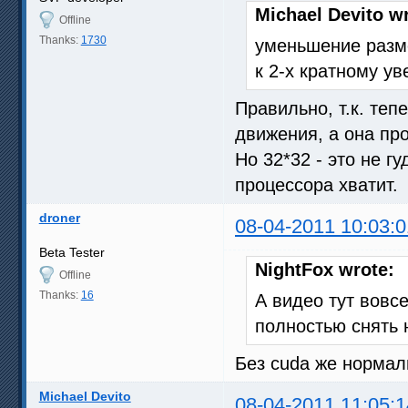
Michael Devito w
Offline
Thanks:
1730
уменьшение разме
к 2-х кратному у
Правильно, т.к. теп
движения, а она пр
Но 32*32 - это не г
процессора хватит.
droner
08-04-2011 10:03:0
Beta Tester
NightFox wrote:
Offline
Thanks:
16
А видео тут вовс
полностью снять н
Без cuda же нормаль
Michael Devito
08-04-2011 11:05:1