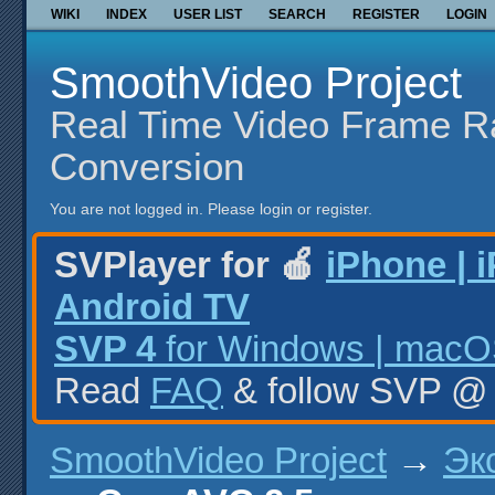
WIKI
INDEX
USER LIST
SEARCH
REGISTER
LOGIN
SmoothVideo Project
Real Time Video Frame R
Conversion
You are not logged in.
Please login or register.
SVPlayer for 🍎
iPhone | 
Android TV
SVP 4
for Windows | macOS
Read
FAQ
& follow SVP 
SmoothVideo Project
→
Эк