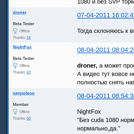
1080 и без SVP торм
droner
07-04-2011 16:02:4
Beta Tester
Тогда склоняюсь к в
Offline
Thanks:
16
NightFox
08-04-2011 08:04:2
Beta Tester
droner,
а может про
Offline
Thanks:
42
А видео тут вовсе 
полностью снять наг
sergioleon
08-04-2011 08:54:3
Member
NightFox
Offline
Thanks:
60
"Без cuda 1080 нор
нормально,да."