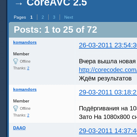
→
CoreAVC 2.5
Pages
1
2
3
Next
Posts: 1 to 25 of 72
komandors
26-03-2011 23:54:3
Member
Вчера вышла новая 
Offline
Thanks:
2
http://corecodec.com
Ждём результатов
komandors
29-03-2011 03:18:2
Member
Подёргивания на 108
Offline
Thanks:
2
Зато На 1080х800 с
DAAO
29-03-2011 14:37:4