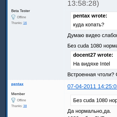
13:58:28)
Beta Tester
pentax wrote:
Offline
Thanks:
16
куда копать?
Думаю видео слабо
Без cuda 1080 норм
docent27 wrote:
На видяхе Intel
Встроенная чтоли? 
pentax
07-04-2011 14:25:0
Member
Без cuda 1080 но
Offline
Thanks:
38
Да нормально,да.