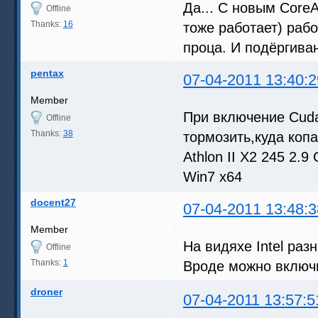
Да... С новым Core
Offline
Thanks:
16
тоже работает) рабо
проца. И подёргиван
pentax
07-04-2011 13:40:2
Member
При включение Cud
Offline
Thanks:
38
тормозить,куда копа
Athlon II X2 245 2
Win7 x64
docent27
07-04-2011 13:48:3
Member
На видяхе Intel ра
Offline
Thanks:
1
Вроде можно включит
droner
07-04-2011 13:57:5