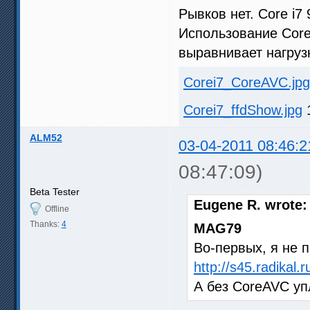
Рывков нет. Core i7
Использование Core
выравнивает нагруз
Corei7_CoreAVC.jpg
Corei7_ffdShow.jpg
1
ALM52
03-04-2011 08:46:2
08:47:09)
Beta Tester
Eugene R. wrote:
Offline
Thanks:
4
MAG79
Во-первых, я не 
http://s45.radikal
А без CoreAVC уп