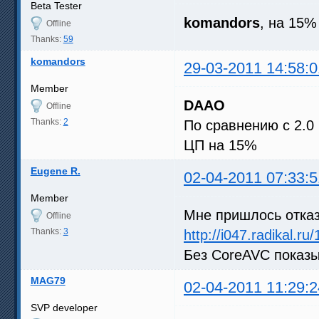
Beta Tester
komandors
, на 15
Offline
Thanks:
59
komandors
29-03-2011 14:58:0
Member
DAAO
Offline
Thanks:
2
По сравнению с 2.0
ЦП на 15%
Eugene R.
02-04-2011 07:33:5
Member
Мне пришлось отказа
Offline
Thanks:
3
http://i047.radikal.
Без CoreAVC показ
MAG79
02-04-2011 11:29:2
SVP developer