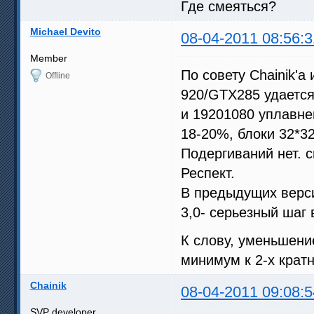
Где смеяться?
Michael Devito
08-04-2011 08:56:3
Member
По совету Chainik'
Offline
920/GTX285 удается
и 19201080 уплавне
18-20%, блоки 32*3
Подергиваний нет. с
Респект.
В предыдущих верси
3,0- серьезный шаг 
К слову, уменьшени
минимум к 2-х крат
Chainik
08-04-2011 09:08:5
SVP developer