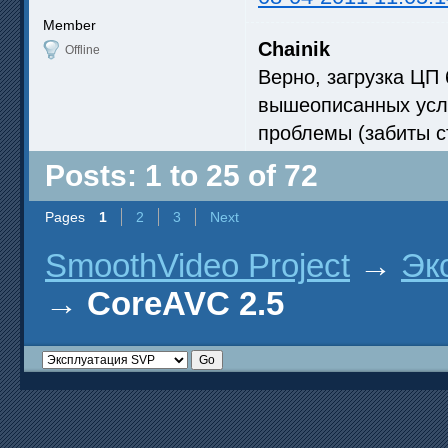
Member
Chainik
Offline
Верно, загрузка ЦП
вышеописанных усло
проблемы (забиты 
Posts: 1 to 25 of 72
Pages
1
2
3
Next
SmoothVideo Project
→
Эк
→
CoreAVC 2.5