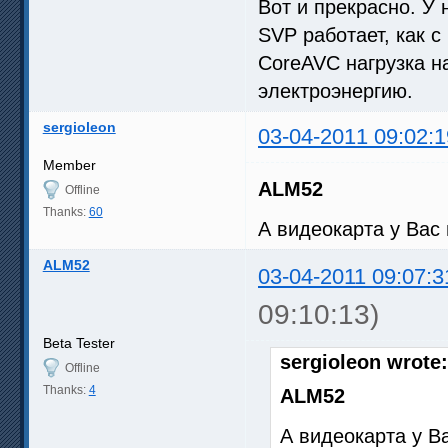
Вот и прекрасно. У
SVP работает, как с
CoreAVC нагрузка н
электроэнергию.
sergioleon
03-04-2011 09:02:1
Member
ALM52
Offline
Thanks:
60
А видеокарта у Вас 
ALM52
03-04-2011 09:07:3
09:10:13)
Beta Tester
sergioleon wrote:
Offline
Thanks:
4
ALM52
А видеокарта у Ва