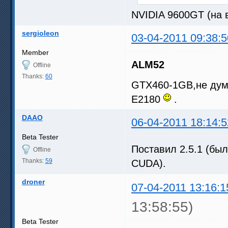
NVIDIA 9600GT (на 
sergioleon
03-04-2011 09:38:5
Member
ALM52
Offline
Thanks:
60
GTX460-1GB,не дум
E2180
.
DAAO
06-04-2011 18:14:5
Beta Tester
Поставил 2.5.1 (бы
Offline
Thanks:
59
CUDA).
droner
07-04-2011 13:16:1
13:58:55)
Beta Tester