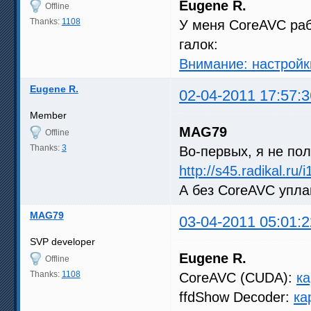
Eugene R.
Offline
Thanks:
1108
У меня CoreAVC раб
галок:
Внимание: настрой
Eugene R.
02-04-2011 17:57:3
Member
MAG79
Offline
Thanks:
3
Во-первых, я не по
http://s45.radikal.r
А без CoreAVC упла
MAG79
03-04-2011 05:01:2
SVP developer
Eugene R.
Offline
Thanks:
1108
CoreAVC (CUDA):
ка
ffdShow Decoder:
ка