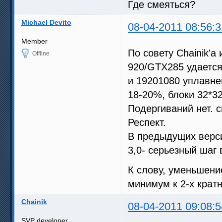
Где смеяться?
Michael Devito
08-04-2011 08:56:3
Member
По совету Chainik'
Offline
920/GTX285 удается
и 19201080 уплавне
18-20%, блоки 32*3
Подергиваний нет. с
Респект.
В предыдущих верси
3,0- серьезный шаг 
К слову, уменьшени
минимум к 2-х крат
Chainik
08-04-2011 09:08:5
SVP developer