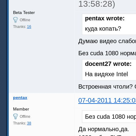
13:58:28)
Beta Tester
pentax wrote:
Offline
Thanks:
16
куда копать?
Думаю видео слабо
Без cuda 1080 норм
docent27 wrote:
На видяхе Intel
Встроенная чтоли? 
pentax
07-04-2011 14:25:0
Member
Без cuda 1080 но
Offline
Thanks:
38
Да нормально,да.