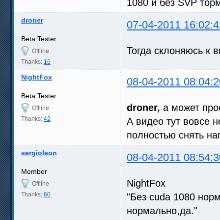
1080 и без SVP торм
droner
07-04-2011 16:02:4
Beta Tester
Тогда склоняюсь к в
Offline
Thanks:
16
NightFox
08-04-2011 08:04:2
Beta Tester
droner,
а может про
Offline
Thanks:
42
А видео тут вовсе 
полностью снять наг
sergioleon
08-04-2011 08:54:3
Member
NightFox
Offline
Thanks:
60
"Без cuda 1080 нор
нормально,да."