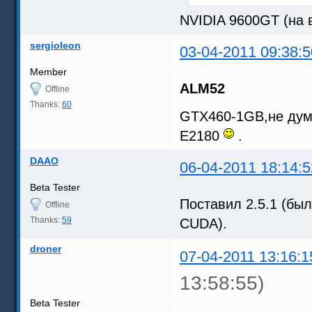
NVIDIA 9600GT (на 
sergioleon
03-04-2011 09:38:5
Member
ALM52
Offline
Thanks:
60
GTX460-1GB,не дум
E2180
.
DAAO
06-04-2011 18:14:5
Beta Tester
Поставил 2.5.1 (бы
Offline
Thanks:
59
CUDA).
droner
07-04-2011 13:16:1
13:58:55)
Beta Tester