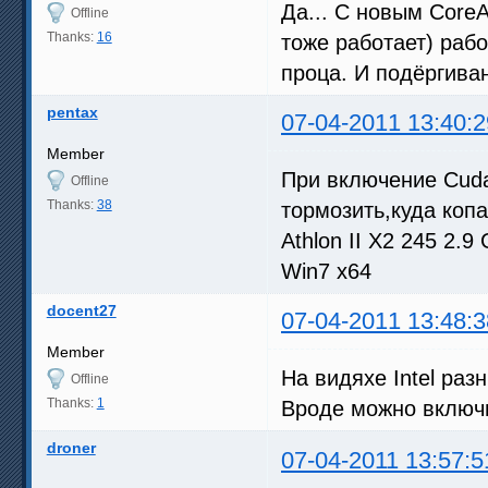
Да... С новым Core
Offline
Thanks:
16
тоже работает) рабо
проца. И подёргиван
pentax
07-04-2011 13:40:2
Member
При включение Cud
Offline
Thanks:
38
тормозить,куда копа
Athlon II X2 245 2
Win7 x64
docent27
07-04-2011 13:48:3
Member
На видяхе Intel ра
Offline
Thanks:
1
Вроде можно включит
droner
07-04-2011 13:57:5