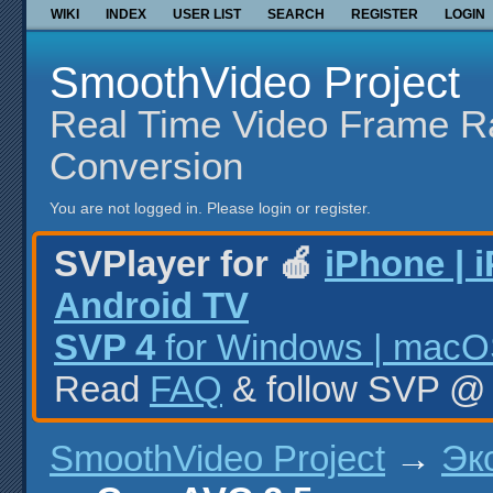
WIKI
INDEX
USER LIST
SEARCH
REGISTER
LOGIN
SmoothVideo Project
Real Time Video Frame R
Conversion
You are not logged in.
Please login or register.
SVPlayer for 🍎
iPhone | 
Android TV
SVP 4
for Windows | macOS
Read
FAQ
& follow SVP 
SmoothVideo Project
→
Эк