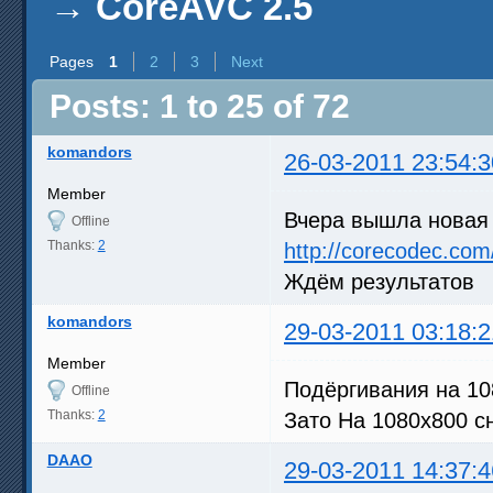
→
CoreAVC 2.5
Pages
1
2
3
Next
Posts: 1 to 25 of 72
komandors
26-03-2011 23:54:3
Member
Вчера вышла новая 
Offline
Thanks:
2
http://corecodec.com
Ждём результатов
komandors
29-03-2011 03:18:2
Member
Подёргивания на 108
Offline
Thanks:
2
Зато На 1080х800 с
DAAO
29-03-2011 14:37:4