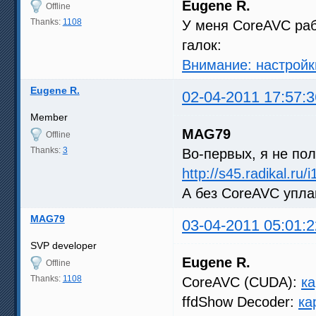
Eugene R.
Offline
Thanks:
1108
У меня CoreAVC раб
галок:
Внимание: настрой
Eugene R.
02-04-2011 17:57:3
Member
MAG79
Offline
Thanks:
3
Во-первых, я не по
http://s45.radikal.r
А без CoreAVC упла
MAG79
03-04-2011 05:01:2
SVP developer
Eugene R.
Offline
Thanks:
1108
CoreAVC (CUDA):
ка
ffdShow Decoder:
ка