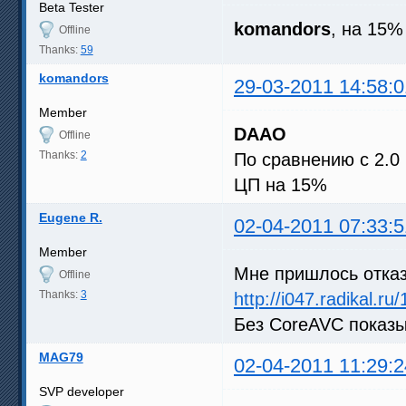
Beta Tester
komandors
, на 15
Offline
Thanks:
59
komandors
29-03-2011 14:58:0
Member
DAAO
Offline
Thanks:
2
По сравнению с 2.0
ЦП на 15%
Eugene R.
02-04-2011 07:33:5
Member
Мне пришлось отказа
Offline
Thanks:
3
http://i047.radikal.
Без CoreAVC показ
MAG79
02-04-2011 11:29:2
SVP developer