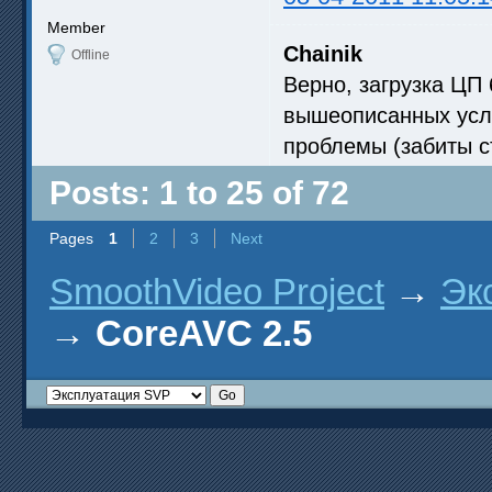
Member
Chainik
Offline
Верно, загрузка ЦП
вышеописанных усло
проблемы (забиты 
Posts: 1 to 25 of 72
Pages
1
2
3
Next
SmoothVideo Project
→
Эк
→
CoreAVC 2.5