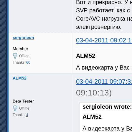
Вот и прекрасно. У
SVP работает, как с
CoreAVC нагрузка н
электроэнергию.
sergioleon
03-04-2011 09:02:1
Member
ALM52
Offline
Thanks:
60
А видеокарта у Вас 
ALM52
03-04-2011 09:07:3
09:10:13)
Beta Tester
sergioleon wrote:
Offline
Thanks:
4
ALM52
А видеокарта у Ва