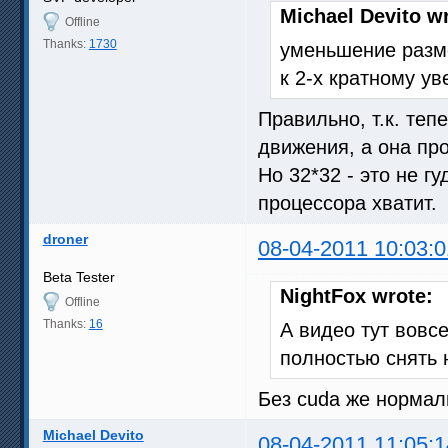
Michael Devito w
Offline
Thanks:
1730
уменьшение разме
к 2-х кратному у
Правильно, т.к. теп
движения, а она пр
Но 32*32 - это не г
процессора хватит.
droner
08-04-2011 10:03:0
Beta Tester
NightFox wrote:
Offline
Thanks:
16
А видео тут вовс
полностью снять н
Без cuda же нормаль
Michael Devito
08-04-2011 11:05:1