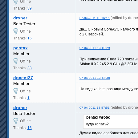
Offline
Thanks:
59
droner
(edited by dron
07-04-2011 13:16:15
Beta Tester
Да... С новым CoreAVC намного 
Offline
с 2,0 версией.
Thanks:
16
pentax
07-04-2011 13:40:29
Member
При включение Cuda,720 показы
Offline
Athlon II X2 245 2.9 GHz@3.3GHz
Thanks:
38
docent27
07-04-2011 13:48:38
Member
На видяхе Intel разница между в
Offline
Thanks:
1
droner
(edited by dron
07-04-2011 13:57:51
Beta Tester
pentax wrote:
Offline
куда копать?
Thanks:
16
Думаю видео слабовато для cud