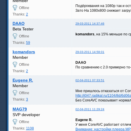
Member
Подёргивания на 1080p так и ос
Offline
Зато На 1080х800 снижает загру
Thanks:
2
DAAO
29-03-2011 14:37:46
Beta Tester
komandors
, на 15% меньше по 
Offline
Thanks:
59
komandors
29-03-2011 14:58:01
Member
DAAO
Offline
По сравнению с 2.0 примерно то
Thanks:
2
Eugene R.
02-04-2011 07:33:51
Member
Мне пришлось отказаться от Cor
Offline
http://i047.radikal.ru/1104/8d/6d0
Thanks:
3
Без CoreAVC показывает норма
MAG79
02-04-2011 11:29:24
SVP developer
Eugene R.
Offline
У меня CoreAVC работает отличн
Thanks:
1108
Внимание: настройки плеера MP