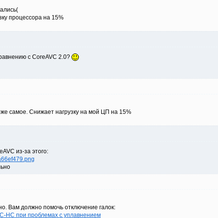
тались(
зку процессора на 15%
сравнению с CoreAVC 2.0?
-же самое. Снижает нагрузку на мой ЦП на 15%
eAVC из-за этого:
6a66ef479.png
льно
о. Вам должно помочь отключение галок:
C-HC при проблемах с уплавнением