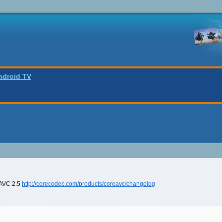
ndroid TV
AVC 2.5
http://corecodec.com/products/coreavc/changelog