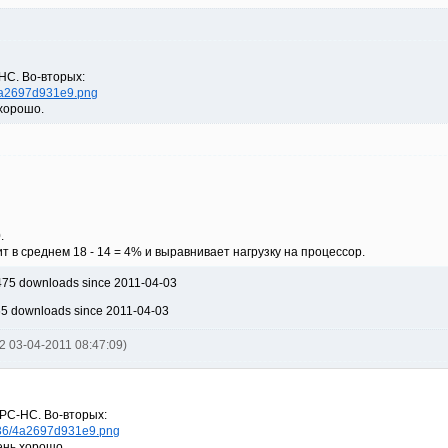
HC. Во-вторых:
6/4a2697d931e9.png
хорошо.
.
 в среднем 18 - 14 = 4% и выравнивает нагрузку на процессор.
475 downloads since 2011-04-03
65 downloads since 2011-04-03
2 03-04-2011 08:47:09)
MPC-HC. Во-вторых:
04/36/4a2697d931e9.png
ень хорошо.