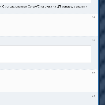
го. С использованием CoreAVC нагрузка на ЦП меньше, а значит и
10
11
12
13