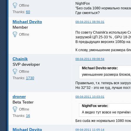
NightFox
Offline
"Без cuda 1080 нормально показ
Thanks:
60
Где смеяться?
Michael Devito
08-04-2011 08:56:31
Member
По совету Chainik'a использую 
Offline
загрузкой ЦП 25-33 % , GPU 18-2
В предыдущих версиях 1080p на 
К слову, уменьшение размера бло
Chainik
08-04-2011 09:08:54
SVP developer
Michael Devito wrote:
Offline
уменьшение размера блоков, 
Thanks:
1730
Правильно, т.к. теперь вся загру
Но 32*32 - это не гуд, лучше пос
droner
08-04-2011 10:03:01
Beta Tester
NightFox wrote:
Offline
А видео тут вовсе не причём 
Thanks:
16
Без cuda же нормально 1080 пока
Michael Devito
08-04-2011 11:05:14