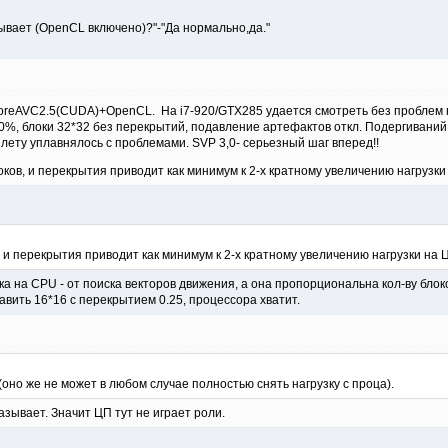
ывает (OpenCL включено)?"-"Да нормально,да."
CoreAVC2.5(CUDA)+OpenCL. На i7-920/GTX285 удается смотреть без проблем н
0%, блоки 32*32 без перекрытий, подавление артефактов откл. Подергиваний н
лету уплавнялось с проблемами. SVP 3,0- серьезный шаг вперед!!
ков, и перекрытия приводит как минимум к 2-х кратному увеличению нагрузки
и перекрытия приводит как минимум к 2-х кратному увеличению нагрузки на 
зка на CPU - от поиска векторов движения, а она пропорциональна кол-ву блок
тавить 16*16 с перекрытием 0.25, процессора хватит.
(оно же не может в любом случае полностью снять нагрузку с проца).
зывает. Значит ЦП тут не играет роли.