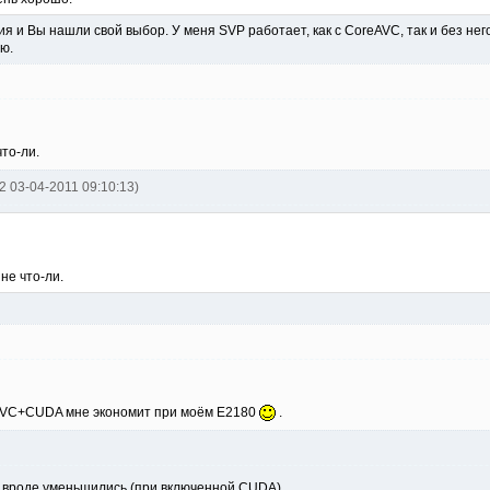
ия и Вы нашли свой выбор. У меня SVP работает, как с CoreAVC, так и без не
ю.
что-ли.
2 03-04-2011 09:10:13)
не что-ли.
AVC+CUDA мне экономит при моём E2180
.
пы вроде уменьшились (при включенной CUDA).