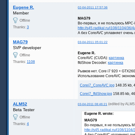
Eugene R.
02-04-2011 17:57:36
Member
MAG79
Offline
Во-первых, я не пользуюсь MPC-
Thanks:
3
http://s45.radikal.ru/i108/1104/3
А без CoreAVC уплавняет очень 
MAG79
03-04-2011 05:01:22
SVP developer
Eugene R.
Offline
CoreAVC (CUDA):
картинка
Thanks:
1108
ffdShow Decoder:
картинка
Рывков нет. Core i7 920 + GTX260
Использование CoreAVC экономит
Corei7_CoreAVC.jpg
148.35 kb, 
Corei7_ffdShow.jpg
158.85 kb, 4
ALM52
(edited by ALM5
03-04-2011 08:46:21
Beta Tester
Eugene R. wrote:
Offline
MAG79
Thanks:
4
Во-первых, я не пользуюсь 
http://s45.radikal.ru/i108/11
А без CoreAVC уплавняет оч