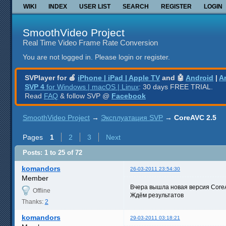
WIKI
INDEX
USER LIST
SEARCH
REGISTER
LOGIN
SmoothVideo Project
Real Time Video Frame Rate Conversion
You are not logged in.
Please login or register.
SVPlayer for 🍎
iPhone | iPad | Apple TV
and 🤖
Android
|
A
SVP 4
for Windows | macOS | Linux
: 30 days FREE TRIAL.
Read
FAQ
& follow SVP @
Facebook
SmoothVideo Project
→
Эксплуатация SVP
→
CoreAVC 2.5
Pages
1
2
3
Next
Posts: 1 to 25 of 72
komandors
26-03-2011 23:54:30
Member
Вчера вышла новая версия Core
Offline
Ждём результатов
Thanks:
2
komandors
29-03-2011 03:18:21