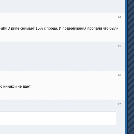
14
FullHD рипе снимает 15% с проца. И подёргивания пропали что были
15
16
о никакой не дает.
17