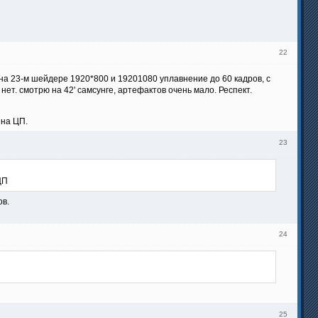
22
а 23-м шейдере 1920*800 и 19201080 уплавнение до 60 кадров, с
ет. смотрю на 42' самсунге, артефактов очень мало. Респект.
 на ЦП.
23
ЦП
ов.
24
25