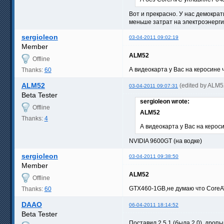
Вот и прекрасно. У нас демократ
меньше затрат на электроэнерги
sergioleon
03-04-2011 09:02:19
Member
ALM52
Offline
А видеокарта у Вас на керосине 
Thanks:
60
ALM52
(edited by ALM5
03-04-2011 09:07:31
Beta Tester
sergioleon wrote:
Offline
ALM52
Thanks:
4
А видеокарта у Вас на кероси
NVIDIA 9600GT (на водке)
sergioleon
03-04-2011 09:38:50
Member
ALM52
Offline
GTX460-1GB,не думаю что Core
Thanks:
60
DAAO
06-04-2011 18:14:52
Beta Tester
Поставил 2.5.1 (была 2.0), дро