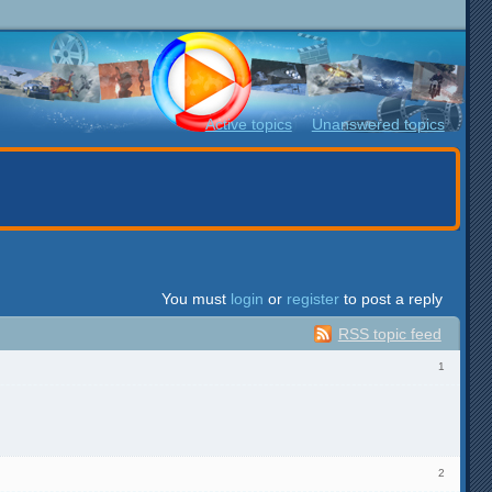
Active topics
Unanswered topics
You must
login
or
register
to post a reply
RSS topic feed
1
2