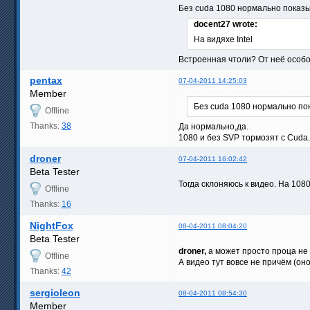
Без cuda 1080 нормально показ
docent27 wrote:
На видяхе Intel
Встроенная чтоли? От неё особо
pentax
07-04-2011 14:25:03
Member
Без cuda 1080 нормально по
Offline
Thanks:
38
Да нормально,да.
1080 и без SVP тормозят с Cuda.
droner
07-04-2011 16:02:42
Beta Tester
Тогда склоняюсь к видео. На 1080
Offline
Thanks:
16
NightFox
08-04-2011 08:04:20
Beta Tester
droner,
а может просто проца не
Offline
А видео тут вовсе не причём (он
Thanks:
42
sergioleon
08-04-2011 08:54:30
Member