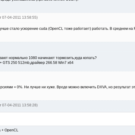
er 07-04-2011 13:58:55)
лучше стало ускорение cuda (OpenCL тоже работает) работать. В среднем на 
вают нормально 1080 начинают тормозить,куда копать?
 + GTS 250 512mb,драйвер 266.58 Win7 x64
ерсиями = 0%. Ни лучше ни хуже. Вроде можно включить DXVA, но результат эт
er 07-04-2011 13:58:28)
a + OpenCL