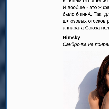
К ляпам отношения н
И вообще - это ж ф
было б кинА. Так, д
шлюзовых отсеков р
аппарата Союза нел
Rimsky
Сандрочка не понра