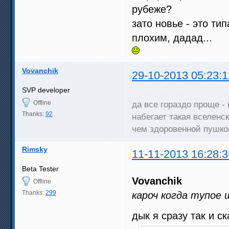
рубеже?
зато новье - это ти
плохим, дадад...
Vovanchik
29-10-2013 05:23:1
SVP developer
Offline
да все гораздо проще -
Thanks:
92
набегает такая вселенск
чем здоровенной пушкой
Rimsky
11-11-2013 16:28:3
Beta Tester
Vovanchik
Offline
Thanks:
299
кароч когда тупое
дык я сразу так и с