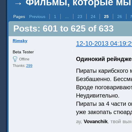
→
Фильмы, которые мы
Pages
Previous
1
…
23
24
25
26
Posts: 601 to 625 of 633
Rimsky
12-10-2013 04:19:2
Beta Tester
Одинокий рейндже
Offline
Thanks:
299
Пираты карибского 
Безбашенно. Бессм
Вроде поговаривают
Неудивительно.
Пираты за 4 части о
уже закопать стюа
ау,
Vovanchik
, твой вы