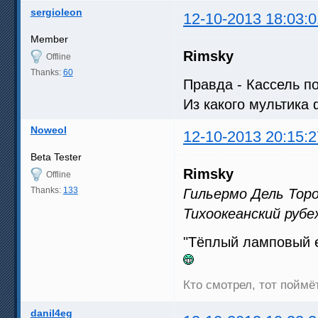
sergioleon
12-10-2013 18:03:0
Member
Rimsky
Offline
Thanks:
60
Правда - Кассель п
Из какого мультика
Noweol
12-10-2013 20:15:2
Beta Tester
Rimsky
Offline
Thanks:
133
Гильермо Дель Торо
Тихоокеанский рубе
"Тёплый ламповый е
Кто смотрел, тот поймёт
danil4eg