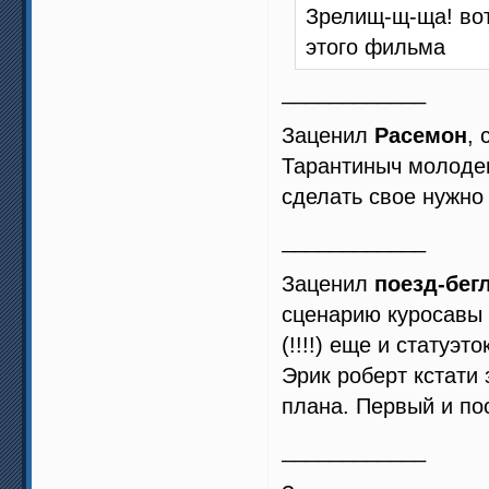
Зрелищ-щ-ща! вот
этого фильма
____________
Заценил
Расемон
, 
Тарантиныч молодец
сделать свое нужно
____________
Заценил
поезд-бег
сценарию куросавы (
(!!!!) еще и статуэток
Эрик роберт кстати
плана. Первый и по
____________