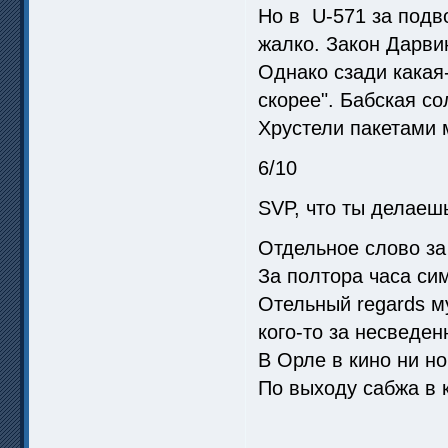
Но в U-571 за подво
жалко. Закон Дарви
Однако сзади кака
скорее". Бабская с
Хрустели пакетами 
6/10
SVP, что ты делаешь
Отдельное слово за
За полтора часа си
Отельный regards м
кого-то за несведен
В Орле в кино ни но
По выходу сабжа в 