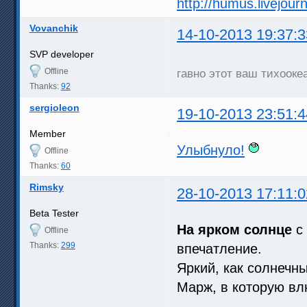
http://humus.livejou
Vovanchik
14-10-2013 19:37:3
SVP developer
Offline
гавно этот ваш тихооке
Thanks:
92
sergioleon
19-10-2013 23:51:4
Member
Улыбнуло!
Offline
Thanks:
60
Rimsky
28-10-2013 17:11:0
Beta Tester
На ярком солнце
c 
Offline
Thanks:
299
впечатление.
Яркий, как солнечн
Марж, в которую в