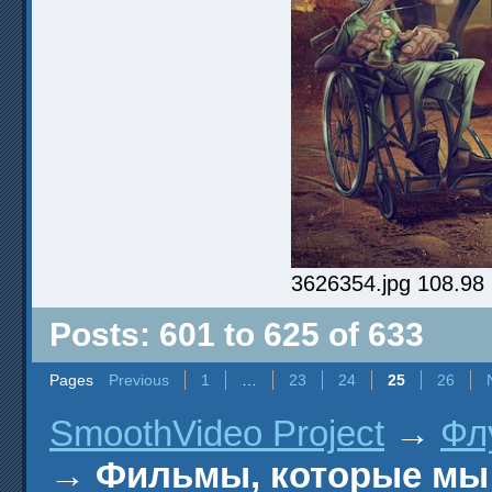
3626354.jpg 108.98
Posts: 601 to 625 of 633
Pages
Previous
1
…
23
24
25
26
SmoothVideo Project
→
Фл
→
Фильмы, которые мы