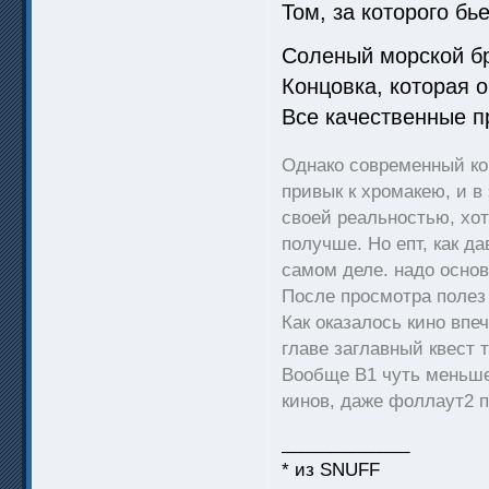
Том, за которого бь
Соленый морской бр
Концовка, которая 
Все качественные п
Однако современный кон
привык к хромакею, и в
своей реальностью, хо
получше. Но епт, как да
самом деле. надо осно
После просмотра полез
Как оказалось кино впе
главе заглавный квест т
Вообще В1 чуть меньше 
кинов, даже фоллаут2
_____________
* из SNUFF