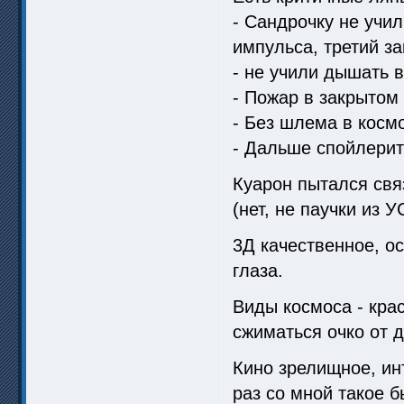
- Сандрочку не учил
импульса, третий за
- не учили дышать 
- Пожар в закрытом
- Без шлема в косм
- Дальше спойлерить
Куарон пытался свя
(нет, не паучки из 
3Д качественное, о
глаза.
Виды космоса - крас
сжиматься очко от д
Кино зрелищное, ин
раз со мной такое 