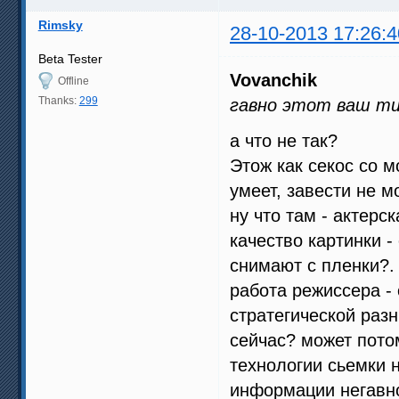
Rimsky
28-10-2013 17:26:4
Beta Tester
Vovanchik
Offline
Thanks:
299
гавно этот ваш ти
а что не так?
Этож как секос со м
умеет, завести не м
ну что там - актерс
качество картинки -
снимают с пленки?.
работа режиссера - 
стратегической раз
сейчас? может потом
технологии сьемки н
информации негавно,