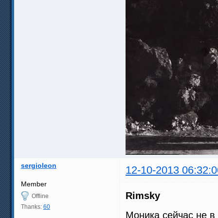
sergioleon
12-10-2013 06:32:0
Member
Rimsky
Offline
Thanks:
60
Моника сейчас не 