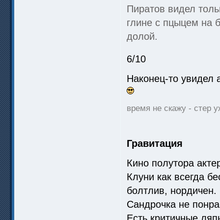
Пиратов видел тольк
глине с пцыцем на 
долой.
6/10
Наконец-то увидел 
время не скажу - стер у
Гравитация
Кино полутора акте
Клуни как всегда бе
болтлив, нордичен.
Сандрочка не понра
Есть критичные ляп