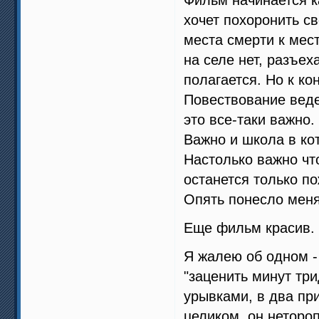
хочет похоронить с
места смерти к мест
на селе нет, разъех
полагается. Но к ко
Повествование ведет
это все-таки важно.
Важно и школа в кот
Настолько важно что
останется только п
Опять понесло меня
Еще фильм красив. 
Я жалею об одном -
"заценить минут три
урывками, в два при
целиком, он неторо