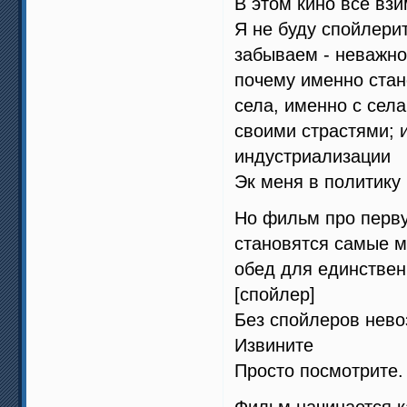
В этом кино все взи
Я не буду спойлерит
забываем - неважно 
почему именно стан
села, именно с сел
своими страстями; 
индустриализации
Эк меня в политику 
Но фильм про перву
становятся самые м
обед для единствен
[спойлер]
Без спойлеров нево
Извините
Просто посмотрите.
Фильм начинается к