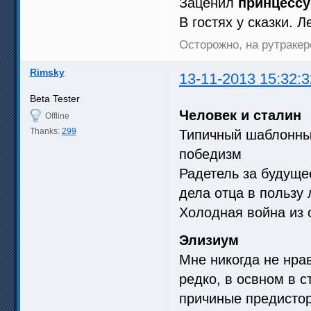
Заценил
принцессу
В гостях у сказки. 
Осторожно, на рутракер
Rimsky
13-11-2013 15:32:3
Beta Tester
Человек и сталин
Offline
Thanks:
299
Типичный шаблонный
победизм
Радетель за будуще
дела отца в пользу
Холодная война из 
Элизиум
Мне никогда не нра
редко, в освном в с
причиные предистор