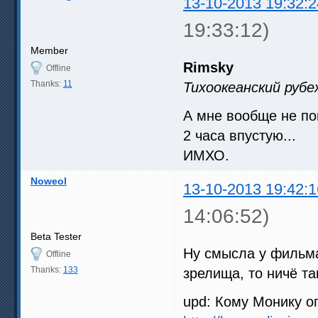
13-10-2013 19:32:2
19:33:12)
Member
Rimsky
Offline
Thanks:
11
Тихоокеанский рубе
А мне вообще не по
2 часа впустую...
ИМХО.
Noweol
13-10-2013 19:42:1
14:06:52)
Beta Tester
Ну смысла у фильма,
Offline
Thanks:
133
зрелища, то ничё т
upd: Кому Монику о