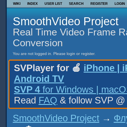
WIKI
INDEX
USER LIST
SEARCH
REGISTER
LOGIN
SmoothVideo Project
Real Time Video Frame R
Conversion
You are not logged in.
Please login or register.
SVPlayer for 🍎
iPhone | 
Android TV
SVP 4
for Windows | macOS
Read
FAQ
& follow SVP 
SmoothVideo Project
→
Фл