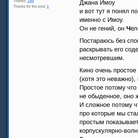
Thanks:
299
Джана Имоу
Thanks for the post:
1
и вот тут я понял п
именно с Имоу.
Он не гений, он
Ч
ел
Постараюсь без спо
раскрывать его сод
несмотревшим.
Кино очень простое
(хотя это неважно),
Простое потому что 
не обыденное, оно 
И сложное потому ч
про которые мы ста
простым показывает
корпускулярно-волн