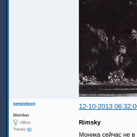
sergioleon
12-10-2013 06:32:0
Member
Rimsky
Offline
Thanks:
60
Моника сейчас не 