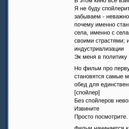
В этом кино все взи
Я не буду спойлерит
забываем - неважно 
почему именно стан
села, именно с сел
своими страстями; 
индустриализации
Эк меня в политику 
Но фильм про перву
становятся самые м
обед для единствен
[спойлер]
Без спойлеров нево
Извините
Просто посмотрите.
Фильм начинается к