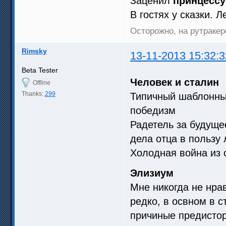
Заценил
принцессу
В гостях у сказки. 
Осторожно, на рутракер
Rimsky
13-11-2013 15:32:3
Beta Tester
Человек и сталин
Offline
Thanks:
299
Типичный шаблонный
победизм
Радетель за будуще
дела отца в пользу
Холодная война из 
Элизиум
Мне никогда не нра
редко, в освном в с
причиные предистор