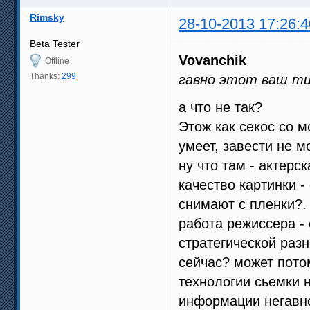
Rimsky
28-10-2013 17:26:4
Beta Tester
Vovanchik
Offline
Thanks:
299
гавно этот ваш ти
а что не так?
Этож как секос со м
умеет, завести не м
ну что там - актерс
качество картинки -
снимают с пленки?.
работа режиссера - 
стратегической раз
сейчас? может потом
технологии сьемки н
информации негавно,