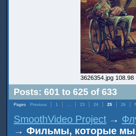
3626354.jpg 108.98
Posts: 601 to 625 of 633
Pages
Previous
1
…
23
24
25
26
SmoothVideo Project
→
Фл
→
Фильмы, которые мы