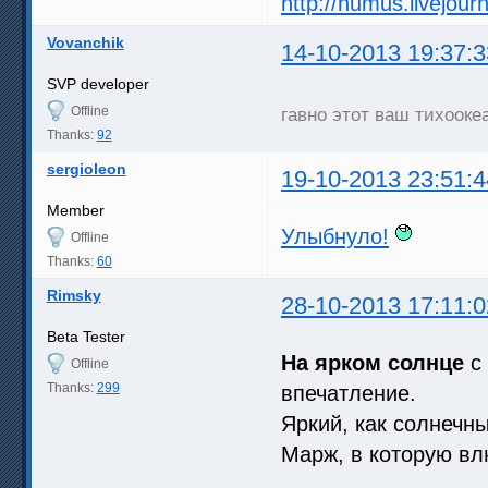
http://humus.livejou
Vovanchik
14-10-2013 19:37:3
SVP developer
Offline
гавно этот ваш тихооке
Thanks:
92
sergioleon
19-10-2013 23:51:4
Member
Улыбнуло!
Offline
Thanks:
60
Rimsky
28-10-2013 17:11:0
Beta Tester
На ярком солнце
c 
Offline
Thanks:
299
впечатление.
Яркий, как солнечн
Марж, в которую в