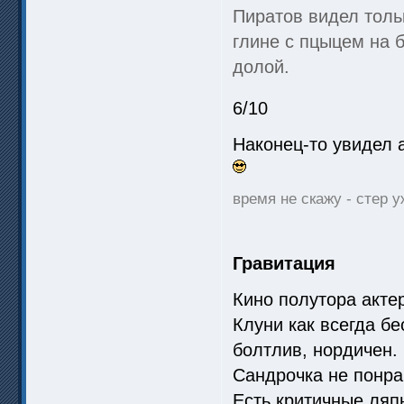
Пиратов видел тольк
глине с пцыцем на 
долой.
6/10
Наконец-то увидел 
время не скажу - стер у
Гравитация
Кино полутора акте
Клуни как всегда бе
болтлив, нордичен.
Сандрочка не понра
Есть критичные ляп