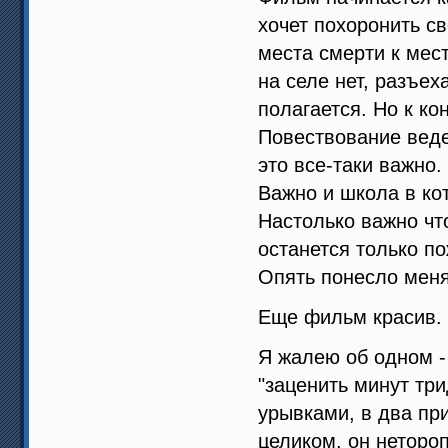
хочет похоронить с
места смерти к мест
на селе нет, разъех
полагается. Но к ко
Повествование ведет
это все-таки важно.
Важно и школа в кот
Настолько важно что
останется только п
Опять понесло меня
Еще фильм красив. 
Я жалею об одном -
"заценить минут три
урывками, в два при
целиком, он неторо