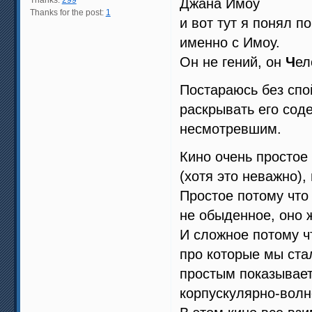
Thanks:
299
Джана Имоу
Thanks for the post:
1
и вот тут я понял п
именно с Имоу.
Он не гений, он
Ч
ел
Постараюсь без спо
раскрывать его сод
несмотревшим.
Кино очень простое
(хотя это неважно),
Простое потому что 
не обыденное, оно 
И сложное потому ч
про которые мы ста
простым показывает
корпускулярно-волн