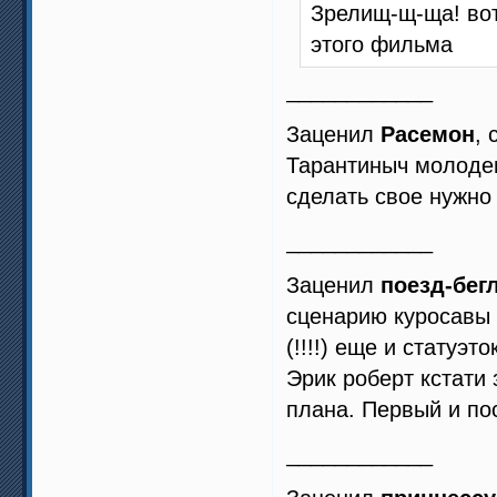
Зрелищ-щ-ща! вот
этого фильма
____________
Заценил
Расемон
, 
Тарантиныч молодец
сделать свое нужно
____________
Заценил
поезд-бег
сценарию куросавы (
(!!!!) еще и статуэток
Эрик роберт кстати
плана. Первый и по
____________