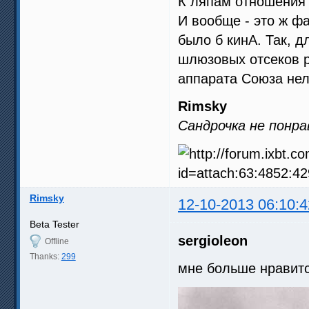
К ляпам отношения н
И вообще - это ж ф
было б кинА. Так, д
шлюзовых отсеков р
аппарата Союза нел
Rimsky
Сандрочка не понра
Rimsky
12-10-2013 06:10:4
Beta Tester
sergioleon
Offline
Thanks:
299
мне больше нравит