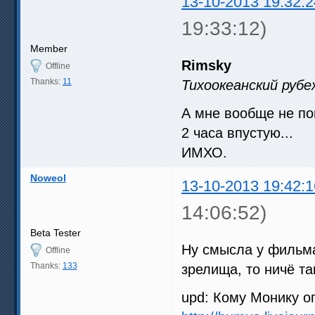
13-10-2013 19:32:2
19:33:12)
Member
Rimsky
Offline
Thanks:
11
Тихоокеанский рубе
А мне вообще не по
2 часа впустую...
ИМХО.
Noweol
13-10-2013 19:42:1
14:06:52)
Beta Tester
Ну смысла у фильма,
Offline
Thanks:
133
зрелища, то ничё т
upd: Кому Монику о