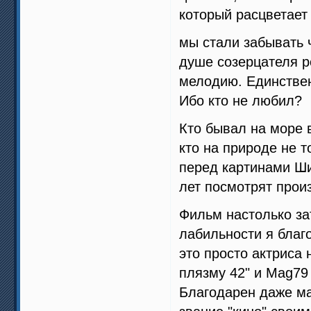
который расцветает
мы стали забывать ч
душе созерцателя р
мелодию. Единствен
Ибо кто не любил?
Кто бывал на море 
кто на природе не т
перед картинами Ш
лет посмотрят прои
Фильм настолько за
лабильности я благо
это просто актриса 
плязму 42" и Mag79
Благодарен даже ма