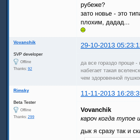
рубеже?
зато новье - это ти
плохим, дадад...
Vovanchik
29-10-2013 05:23:1
SVP developer
Offline
да все гораздо проще -
Thanks:
92
набегает такая вселенск
чем здоровенной пушкой
Rimsky
11-11-2013 16:28:3
Beta Tester
Vovanchik
Offline
Thanks:
299
кароч когда тупое
дык я сразу так и с