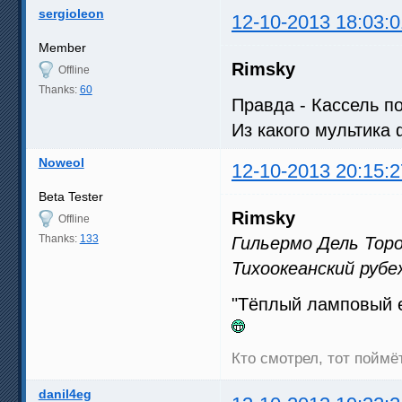
sergioleon
12-10-2013 18:03:0
Member
Rimsky
Offline
Thanks:
60
Правда - Кассель п
Из какого мультика
Noweol
12-10-2013 20:15:2
Beta Tester
Rimsky
Offline
Thanks:
133
Гильермо Дель Торо
Тихоокеанский рубе
"Тёплый ламповый е
Кто смотрел, тот поймёт
danil4eg