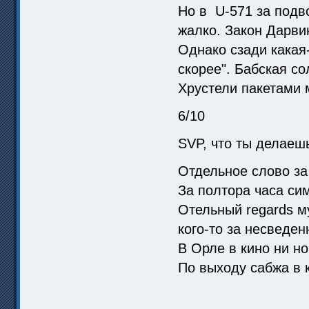
Но в U-571 за подво
жалко. Закон Дарви
Однако сзади кака
скорее". Бабская с
Хрустели пакетами 
6/10
SVP, что ты делаешь
Отдельное слово за
За полтора часа си
Отельный regards м
кого-то за несведен
В Орле в кино ни но
По выходу сабжа в 