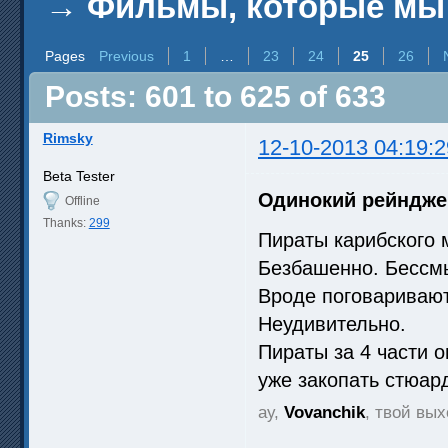
→
Фильмы, которые мы
Pages
Previous
1
…
23
24
25
26
Posts: 601 to 625 of 633
Rimsky
12-10-2013 04:19:2
Beta Tester
Одинокий рейндже
Offline
Thanks:
299
Пираты карибского 
Безбашенно. Бессм
Вроде поговаривают
Неудивительно.
Пираты за 4 части о
уже закопать стюа
ау,
Vovanchik
, твой вы