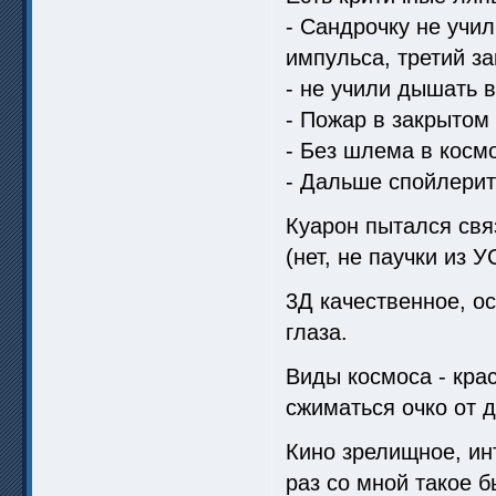
- Сандрочку не учил
импульса, третий за
- не учили дышать 
- Пожар в закрытом
- Без шлема в косм
- Дальше спойлерить
Куарон пытался свя
(нет, не паучки из 
3Д качественное, о
глаза.
Виды космоса - крас
сжиматься очко от д
Кино зрелищное, ин
раз со мной такое 