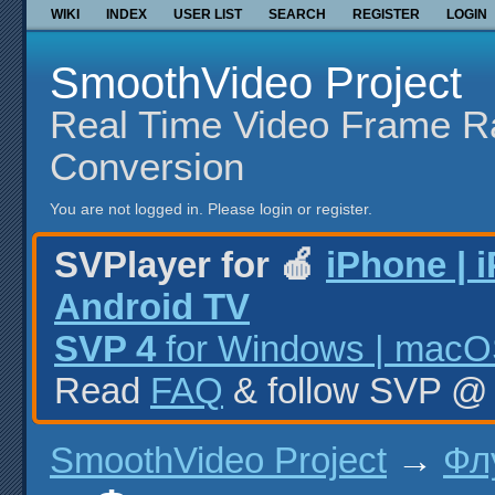
WIKI
INDEX
USER LIST
SEARCH
REGISTER
LOGIN
SmoothVideo Project
Real Time Video Frame R
Conversion
You are not logged in.
Please login or register.
SVPlayer for 🍎
iPhone | 
Android TV
SVP 4
for Windows | macOS
Read
FAQ
& follow SVP 
SmoothVideo Project
→
Фл