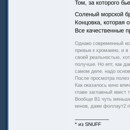
Том, за которого бь
Соленый морской бр
Концовка, которая 
Все качественные п
Однако современный кон
привык к хромакею, и в
своей реальностью, хо
получше. Но епт, как да
самом деле. надо осно
После просмотра полез
Как оказалось кино впе
главе заглавный квест т
Вообще В1 чуть меньше 
кинов, даже фоллаут2
_____________
* из SNUFF