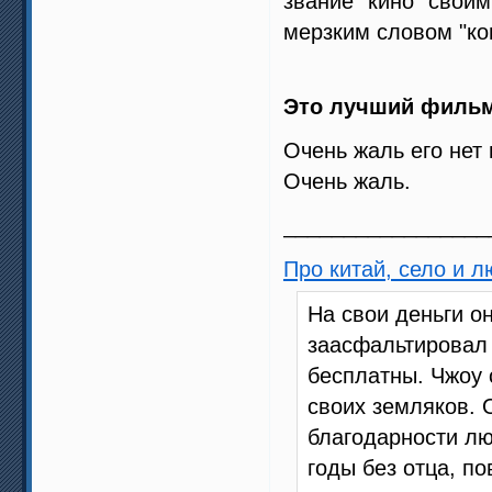
звание "кино" свои
мерзким словом "кон
Это лучший фильм 
Очень жаль его нет 
Очень жаль.
_________________
Про китай, село и 
На свои деньги о
заасфальтировал 
бесплатны. Чжоу 
своих земляков. 
благодарности лю
годы без отца, п