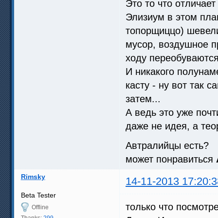
Это то что отличает
Элизиум в этом пла
топорщиццо) шевел
мусор, воздушное п
ходу переобуваются
И никакого полунам
касту - ну вот так 
затем...
А ведь это уже поч
даже не идея, а те
Автралийцы есть?
может понравиться
Rimsky
14-11-2013 17:20:3
Beta Tester
только что посмотр
Offline