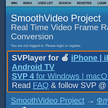
WIKI
INDEX
USER LIST
SEARCH
REGISTER
LOGIN
SmoothVideo Project
Real Time Video Frame R
Conversion
You are not logged in.
Please login or register.
SVPlayer for 🍎
iPhone | 
Android TV
SVP 4
for Windows | macOS
Read
FAQ
& follow SVP 
SmoothVideo Project
→
Фл