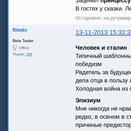
Заценил
принцессу
В гостях у сказки. 
Осторожно, на рутракер
Rimsky
13-11-2013 15:32:3
Beta Tester
Человек и сталин
Offline
Thanks:
299
Типичный шаблонный
победизм
Радетель за будуще
дела отца в пользу
Холодная война из 
Элизиум
Мне никогда не нра
редко, в освном в с
причиные предистор