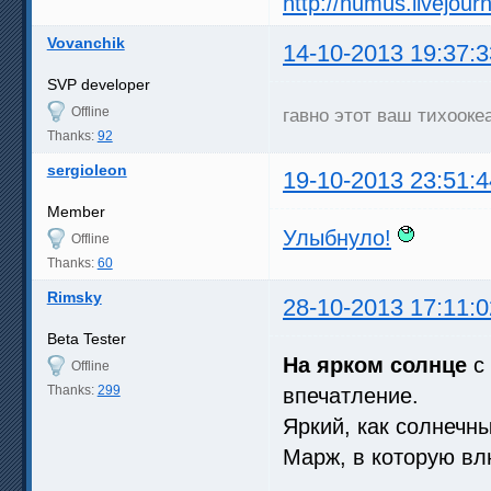
http://humus.livejou
Vovanchik
14-10-2013 19:37:3
SVP developer
Offline
гавно этот ваш тихооке
Thanks:
92
sergioleon
19-10-2013 23:51:4
Member
Улыбнуло!
Offline
Thanks:
60
Rimsky
28-10-2013 17:11:0
Beta Tester
На ярком солнце
c 
Offline
Thanks:
299
впечатление.
Яркий, как солнечн
Марж, в которую в