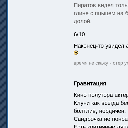
Пиратов видел тольк
глине с пцыцем на 
долой.
6/10
Наконец-то увидел 
время не скажу - стер у
Гравитация
Кино полутора акте
Клуни как всегда бе
болтлив, нордичен.
Сандрочка не понра
Есть критичные ляп