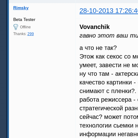
Rimsky
28-10-2013 17:26:4
Beta Tester
Vovanchik
Offline
Thanks:
299
гавно этот ваш ти
а что не так?
Этож как секос со м
умеет, завести не м
ну что там - актерс
качество картинки -
снимают с пленки?.
работа режиссера - 
стратегической раз
сейчас? может потом
технологии сьемки н
информации негавно,