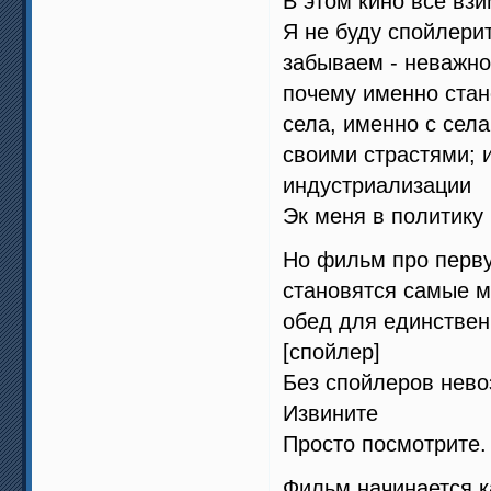
В этом кино все взи
Я не буду спойлерит
забываем - неважно 
почему именно стан
села, именно с сел
своими страстями; 
индустриализации
Эк меня в политику 
Но фильм про перву
становятся самые м
обед для единствен
[спойлер]
Без спойлеров нево
Извините
Просто посмотрите.
Фильм начинается к