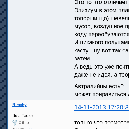
Это то что отличает
Элизиум в этом пла
топорщиццо) шевел
мусор, воздушное п
ходу переобуваются
И никакого полунам
касту - ну вот так 
затем...
А ведь это уже поч
даже не идея, а те
Автралийцы есть?
может понравиться
Rimsky
14-11-2013 17:20:3
Beta Tester
только что посмотр
Offline