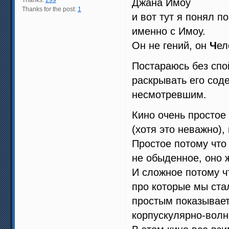
Thanks:
299
Джана Имоу
Thanks for the post:
1
и вот тут я понял п
именно с Имоу.
Он не гений, он
Ч
ел
Постараюсь без спо
раскрывать его сод
несмотревшим.
Кино очень простое
(хотя это неважно),
Простое потому что 
не обыденное, оно 
И сложное потому ч
про которые мы ста
простым показывает
корпускулярно-волн