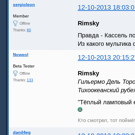
sergioleon
12-10-2013 18:03:0
Member
Rimsky
Offline
Thanks:
60
Правда - Кассель п
Из какого мультика
Noweol
12-10-2013 20:15:2
Beta Tester
Rimsky
Offline
Thanks:
133
Гильермо Дель Торо
Тихоокеанский рубе
"Тёплый ламповый е
Кто смотрел, тот поймёт
danil4eg