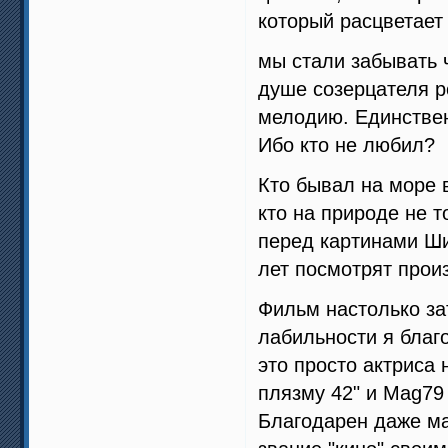
который расцветает
мы стали забывать ч
душе созерцателя р
мелодию. Единствен
Ибо кто не любил?
Кто бывал на море 
кто на природе не т
перед картинами Ш
лет посмотрят прои
Фильм настолько за
лабильности я благо
это просто актриса 
плязму 42" и Mag79
Благодарен даже ма