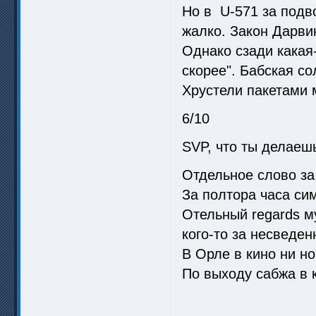
Но в U-571 за подво
жалко. Закон Дарви
Однако сзади кака
скорее". Бабская с
Хрустели пакетами 
6/10
SVP, что ты делаешь
Отдельное слово за
За полтора часа си
Отельный regards м
кого-то за несведен
В Орле в кино ни но
По выходу сабжа в 