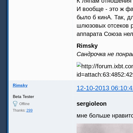
К ляпам отношения н
И вообще - это ж ф
было б кинА. Так, д
шлюзовых отсеков р
аппарата Союза нел
Rimsky
Сандрочка не понра
Rimsky
12-10-2013 06:10:4
Beta Tester
sergioleon
Offline
Thanks:
299
мне больше нравит