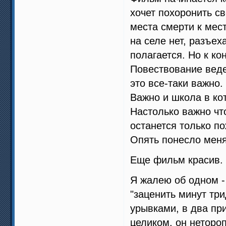
хочет похоронить с
места смерти к мест
на селе нет, разъех
полагается. Но к ко
Повествование ведет
это все-таки важно.
Важно и школа в кот
Настолько важно что
останется только п
Опять понесло меня
Еще фильм красив. 
Я жалею об одном -
"заценить минут три
урывками, в два при
целиком, он неторо