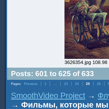
3626354.jpg 108.98
Posts: 601 to 625 of 633
Pages
Previous
1
…
23
24
25
26
SmoothVideo Project
→
Фл
→
Фильмы, которые мы