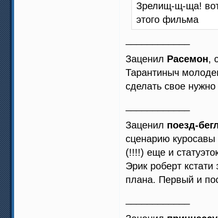
Зрелищ-щ-ща! вот
этого фильма
____________
Заценил
Расемон
, 
Тарантиныч молодец
сделать свое нужно
____________
Заценил
поезд-бег
сценарию куросавы (
(!!!!) еще и статуэток
Эрик роберт кстати
плана. Первый и по
____________