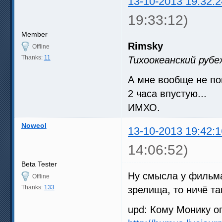
13-10-2013 19:32:2
19:33:12)
Member
Rimsky
Offline
Thanks:
11
Тихоокеанский рубе
А мне вообще не по
2 часа впустую...
ИМХО.
Noweol
13-10-2013 19:42:1
14:06:52)
Beta Tester
Ну смысла у фильма,
Offline
Thanks:
133
зрелища, то ничё т
upd: Кому Монику о