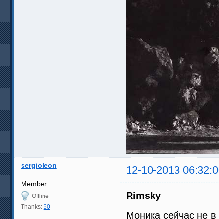
sergioleon
12-10-2013 06:32:0
Member
Rimsky
Offline
Thanks:
60
Моника сейчас не 