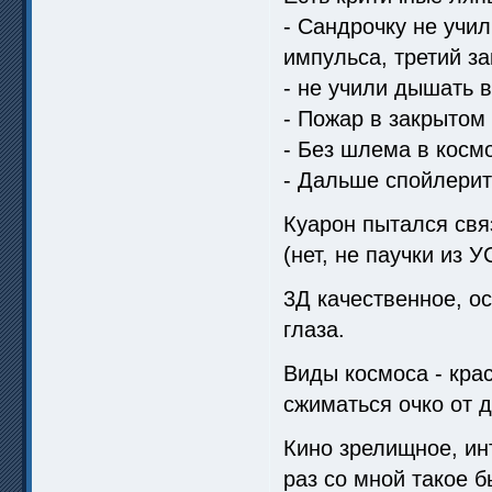
- Сандрочку не учил
импульса, третий за
- не учили дышать 
- Пожар в закрытом
- Без шлема в косм
- Дальше спойлерить
Куарон пытался свя
(нет, не паучки из 
3Д качественное, о
глаза.
Виды космоса - крас
сжиматься очко от д
Кино зрелищное, ин
раз со мной такое 