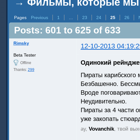
→
Фильмы, которые мы
Pages
Previous
1
…
23
24
25
26
Posts: 601 to 625 of 633
Rimsky
12-10-2013 04:19:2
Beta Tester
Одинокий рейндже
Offline
Thanks:
299
Пираты карибского 
Безбашенно. Бессм
Вроде поговаривают
Неудивительно.
Пираты за 4 части о
уже закопать стюа
ау,
Vovanchik
, твой вы