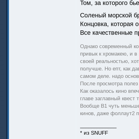
Том, за которого бь
Соленый морской бр
Концовка, которая 
Все качественные п
Однако современный кон
привык к хромакею, и в
своей реальностью, хо
получше. Но епт, как да
самом деле. надо осно
После просмотра полез
Как оказалось кино впе
главе заглавный квест т
Вообще В1 чуть меньше 
кинов, даже фоллаут2
_____________
* из SNUFF