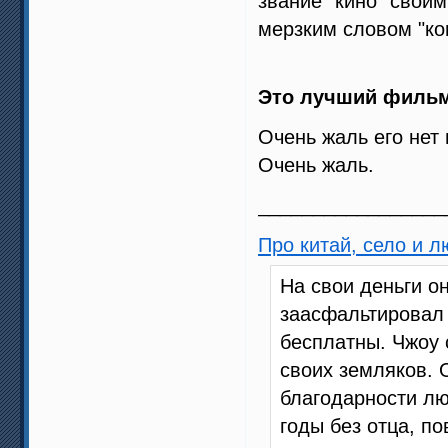
звание "кино" свои
мерзким словом "кон
Это лучший фильм 
Очень жаль его нет 
Очень жаль.
_________________
Про китай, село и 
На свои деньги о
заасфальтировал 
бесплатны. Чжоу 
своих земляков. 
благодарности лю
годы без отца, п