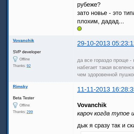
рубеже?
зато новье - это ти
плохим, дадад...
Vovanchik
29-10-2013 05:23:1
SVP developer
Offline
да все гораздо проще -
Thanks:
92
набегает такая вселенск
чем здоровенной пушкой
Rimsky
11-11-2013 16:28:3
Beta Tester
Vovanchik
Offline
Thanks:
299
кароч когда тупое
дык я сразу так и с