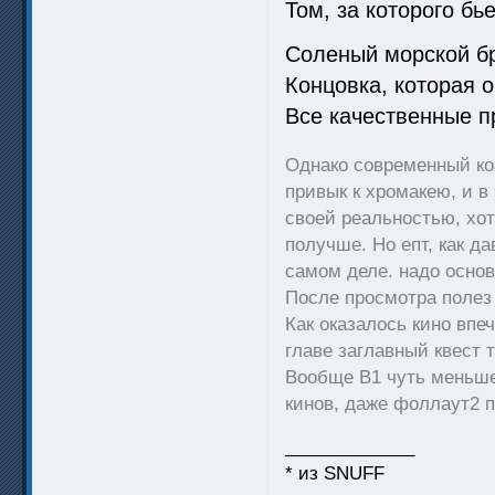
Том, за которого бь
Соленый морской бр
Концовка, которая 
Все качественные п
Однако современный кон
привык к хромакею, и в
своей реальностью, хо
получше. Но епт, как да
самом деле. надо осно
После просмотра полез
Как оказалось кино впе
главе заглавный квест т
Вообще В1 чуть меньше 
кинов, даже фоллаут2
_____________
* из SNUFF