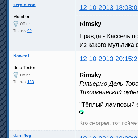
sergioleon
12-10-2013 18:03:0
Member
Rimsky
Offline
Thanks:
60
Правда - Кассель п
Из какого мультика
Noweol
12-10-2013 20:15:2
Beta Tester
Rimsky
Offline
Thanks:
133
Гильермо Дель Торо
Тихоокеанский рубе
"Тёплый ламповый е
Кто смотрел, тот поймёт
danil4eg