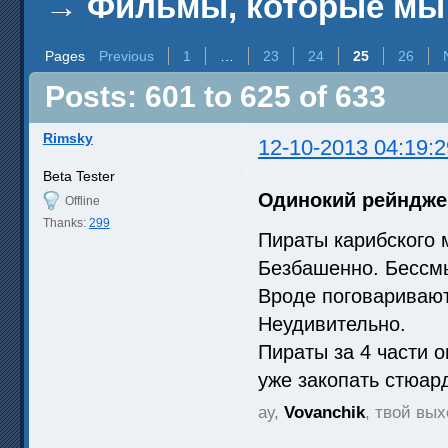
→
Фильмы, которые мы
Pages
Previous
1
…
23
24
25
26
Posts: 601 to 625 of 633
Rimsky
12-10-2013 04:19:2
Beta Tester
Одинокий рейндже
Offline
Thanks:
299
Пираты карибского 
Безбашенно. Бессм
Вроде поговаривают
Неудивительно.
Пираты за 4 части о
уже закопать стюа
ау,
Vovanchik
, твой вы