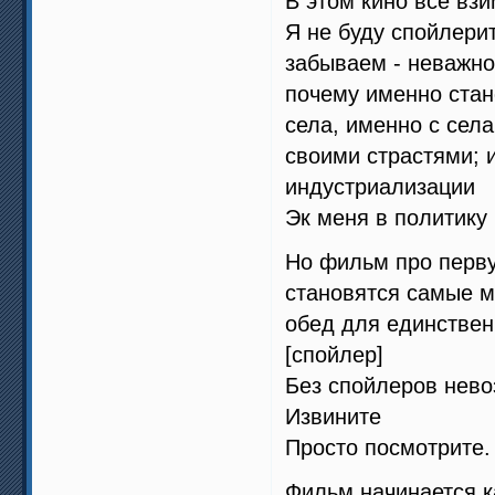
В этом кино все взи
Я не буду спойлерит
забываем - неважно 
почему именно стан
села, именно с сел
своими страстями; 
индустриализации
Эк меня в политику 
Но фильм про перву
становятся самые м
обед для единствен
[спойлер]
Без спойлеров нево
Извините
Просто посмотрите.
Фильм начинается к