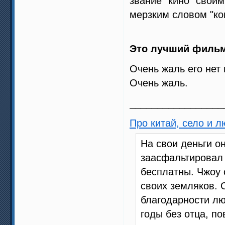
звание "кино" свои
мерзким словом "кон
Это лучший фильм 
Очень жаль его нет 
Очень жаль.
_________________
Про китай, село и 
На свои деньги о
заасфальтировал 
бесплатны. Чжоу 
своих земляков. 
благодарности лю
годы без отца, п