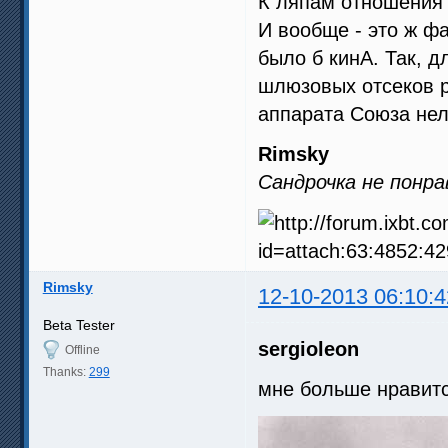
К ляпам отношения н
И вообще - это ж ф
было б кинА. Так, д
шлюзовых отсеков р
аппарата Союза нел
Rimsky
Сандрочка не понра
Rimsky
12-10-2013 06:10:4
Beta Tester
sergioleon
Offline
Thanks:
299
мне больше нравит