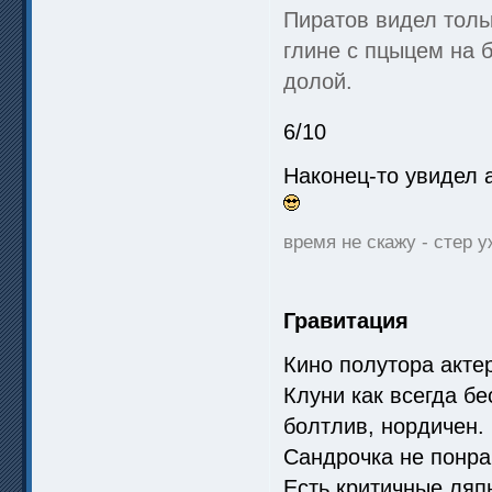
Пиратов видел тольк
глине с пцыцем на 
долой.
6/10
Наконец-то увидел 
время не скажу - стер у
Гравитация
Кино полутора акте
Клуни как всегда бе
болтлив, нордичен.
Сандрочка не понра
Есть критичные ляп