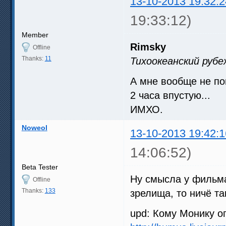
13-10-2013 19:32:2
19:33:12)
Member
Rimsky
Offline
Thanks:
11
Тихоокеанский рубе
А мне вообще не по
2 часа впустую...
ИМХО.
Noweol
13-10-2013 19:42:1
14:06:52)
Beta Tester
Ну смысла у фильма,
Offline
Thanks:
133
зрелища, то ничё т
upd: Кому Монику о