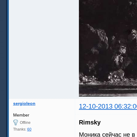
sergioleon
12-10-2013 06:32:0
Member
Rimsky
Offline
Thanks:
60
Моника сейчас не 