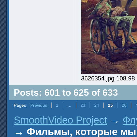
3626354.jpg 108.98
Posts: 601 to 625 of 633
Pages
Previous
1
…
23
24
25
26
SmoothVideo Project
→
Фл
→
Фильмы, которые мы