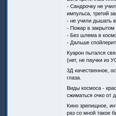
- Сандрочку не учил
импульса, третий за
- не учили дышать 
- Пожар в закрытом
- Без шлема в косм
- Дальше спойлерить
Куарон пытался свя
(нет, не паучки из 
3Д качественное, о
глаза.
Виды космоса - крас
сжиматься очко от д
Кино зрелищное, ин
раз со мной такое 