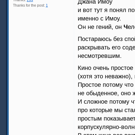
Thanks:
299
Джана Имоу
Thanks for the post:
1
и вот тут я понял п
именно с Имоу.
Он не гений, он
Ч
ел
Постараюсь без спо
раскрывать его сод
несмотревшим.
Кино очень простое
(хотя это неважно),
Простое потому что 
не обыденное, оно 
И сложное потому ч
про которые мы ста
простым показывает
корпускулярно-волн