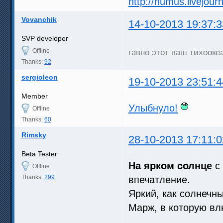
http://humus.livejou
Vovanchik
14-10-2013 19:37:3
SVP developer
Offline
гавно этот ваш тихооке
Thanks:
92
sergioleon
19-10-2013 23:51:4
Member
Улыбнуло!
Offline
Thanks:
60
Rimsky
28-10-2013 17:11:0
Beta Tester
На ярком солнце
c 
Offline
Thanks:
299
впечатление.
Яркий, как солнечн
Марж, в которую в