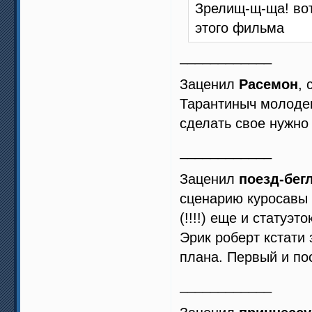
Зрелищ-щ-ща! вот
этого фильма
____________
Заценил
Расемон
, 
Тарантиныч молодец
сделать свое нужно
____________
Заценил
поезд-бег
сценарию куросавы (
(!!!!) еще и статуэток
Эрик роберт кстати
плана. Первый и по
____________