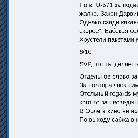
Но в U-571 за подво
жалко. Закон Дарви
Однако сзади кака
скорее". Бабская с
Хрустели пакетами 
6/10
SVP, что ты делаешь
Отдельное слово за
За полтора часа си
Отельный regards м
кого-то за несведен
В Орле в кино ни но
По выходу сабжа в 