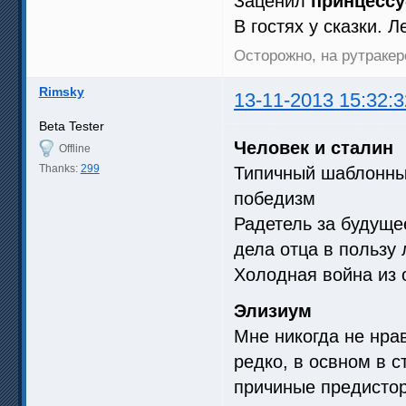
Заценил
принцессу
В гостях у сказки. 
Осторожно, на рутракер
Rimsky
13-11-2013 15:32:3
Beta Tester
Человек и сталин
Offline
Thanks:
299
Типичный шаблонный
победизм
Радетель за будуще
дела отца в пользу
Холодная война из 
Элизиум
Мне никогда не нра
редко, в освном в с
причиные предистор