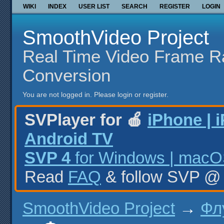
WIKI
INDEX
USER LIST
SEARCH
REGISTER
LOGIN
SmoothVideo Project
Real Time Video Frame R
Conversion
You are not logged in.
Please login or register.
SVPlayer for 🍎
iPhone | 
Android TV
SVP 4
for Windows | macOS
Read
FAQ
& follow SVP 
SmoothVideo Project
→
Фл