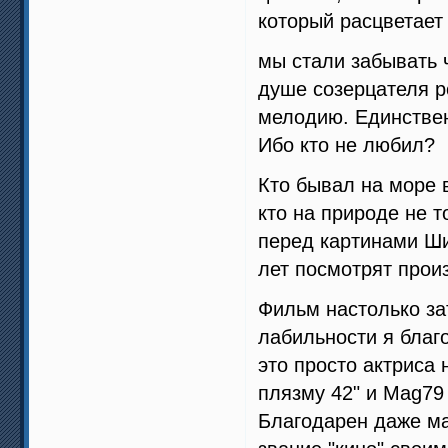
который расцветает
мы стали забывать ч
душе созерцателя р
мелодию. Единствен
Ибо кто не любил?
Кто бывал на море 
кто на природе не т
перед картинами Ш
лет посмотрят прои
Фильм настолько за
лабильности я благо
это просто актриса 
плязму 42" и Mag79
Благодарен даже ма