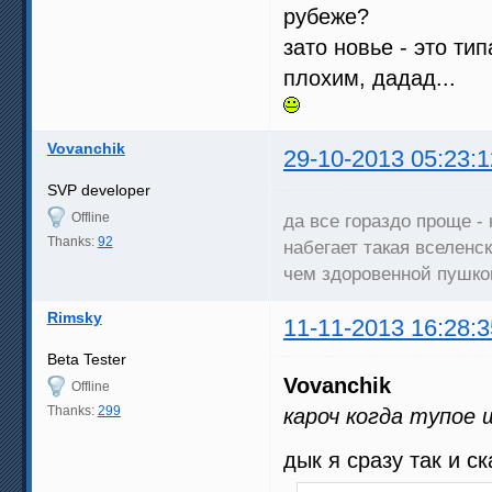
рубеже?
зато новье - это ти
плохим, дадад...
Vovanchik
29-10-2013 05:23:1
SVP developer
Offline
да все гораздо проще -
Thanks:
92
набегает такая вселенск
чем здоровенной пушкой
Rimsky
11-11-2013 16:28:3
Beta Tester
Vovanchik
Offline
Thanks:
299
кароч когда тупое
дык я сразу так и с