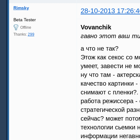
Rimsky
28-10-2013 17:26:4
Beta Tester
Vovanchik
Offline
Thanks:
299
гавно этот ваш ти
а что не так?
Этож как секос со м
умеет, завести не м
ну что там - актерс
качество картинки -
снимают с пленки?.
работа режиссера - 
стратегической раз
сейчас? может потом
технологии сьемки н
информации негавно,