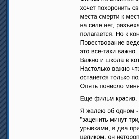
хочет похоронить с
места смерти к мест
на селе нет, разъех
полагается. Но к ко
Повествование ведет
это все-таки важно.
Важно и школа в кот
Настолько важно что
останется только п
Опять понесло меня
Еще фильм красив. 
Я жалею об одном -
"заценить минут три
урывками, в два при
целиком, он неторо