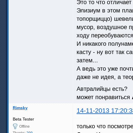
Это то что отличает
Элизиум в этом пла
топорщиццо) шевел
мусор, воздушное п
ходу переобуваются
И никакого полунам
касту - ну вот так 
затем...
А ведь это уже поч
даже не идея, а те
Автралийцы есть?
может понравиться
Rimsky
14-11-2013 17:20:3
Beta Tester
только что посмотр
Offline