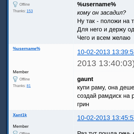
%username%
Offline
Thanks:
153
кому он засадил?
Ну так - положи на 
Для него и держу од
Чего и всем желаю
%username%
10-02-2013 13:39:5
2013 13:40:03
Member
gaunt
Offline
Thanks:
81
купи раму, она деше
создай рамдиск на 
грин
Xant1k
10-02-2013 13:45:5
Member
Раз тут пошла речь 
Offline