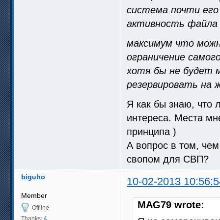
система почти его
активность файла 
максимум что можн
ограничение самого
хотя бы не будет 
резервировать на 
Я как бы знаю, что 
интереса. Места мн
принципа )
А вопрос в том, че
свопом для СВП?
biguho
10-02-2013 10:56:5
Member
MAG79 wrote:
Offline
Thanks:
4