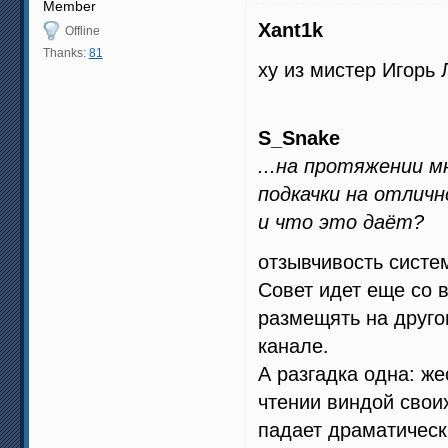
Member
Xant1k
Offline
Thanks:
81
ху из мистер Игорь 
S_Snake
...на протяжении м
подкачки на отличн
и что это даёт?
отзывчивость систе
Совет идет еще со в
размещять на друг
канале.
А разгадка одна: ж
чтении виндой свои
падает драматически