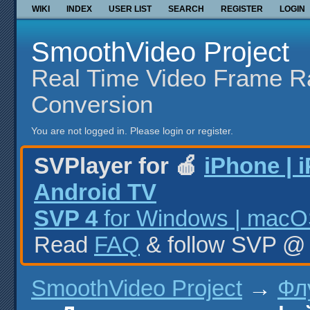
WIKI
INDEX
USER LIST
SEARCH
REGISTER
LOGIN
SmoothVideo Project
Real Time Video Frame R
Conversion
You are not logged in.
Please login or register.
SVPlayer for 🍎
iPhone | 
Android TV
SVP 4
for Windows | macOS
Read
FAQ
& follow SVP 
SmoothVideo Project
→
Фл