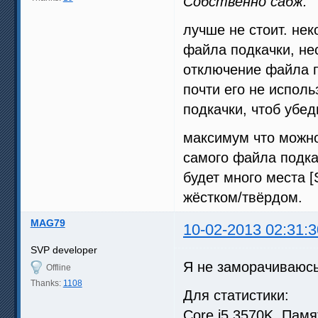
Собственно сабж.
лучше не стоит. нек
файла подкачки, нес
отключение файла по
почти его не испол
подкачки, чтоб убед
максимум что можно
самого файла подкач
будет много места 
жёстком/твёрдом.
MAG79
10-02-2013 02:31:3
SVP developer
Я не заморачиваюсь
Offline
Thanks:
1108
Для статистики:
Core i5 3570K, Памя