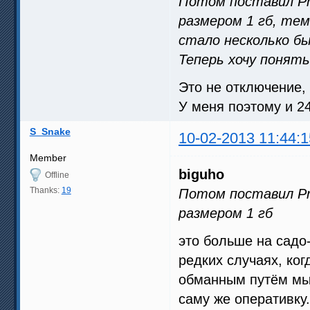
Потом поставил Pri
размером 1 гб, тем
стало несколько б
Теперь хочу понять 
Это не отключение, 
У меня поэтому и 24
S_Snake
10-02-2013 11:44:1
Member
biguho
Offline
Thanks:
19
Потом поставил Pri
размером 1 гб
это больше на садо-
редких случаях, ког
обманным путём мы 
саму же оперативку.