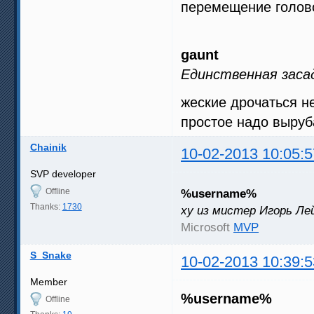
перемещение голово
gaunt
Единственная засада
жеские дрочаться не
простое надо выруба
Chainik
10-02-2013 10:05:5
SVP developer
Offline
%username%
Thanks:
1730
ху из мистер Игорь Ле
Microsoft
MVP
S_Snake
10-02-2013 10:39:5
Member
%username%
Offline