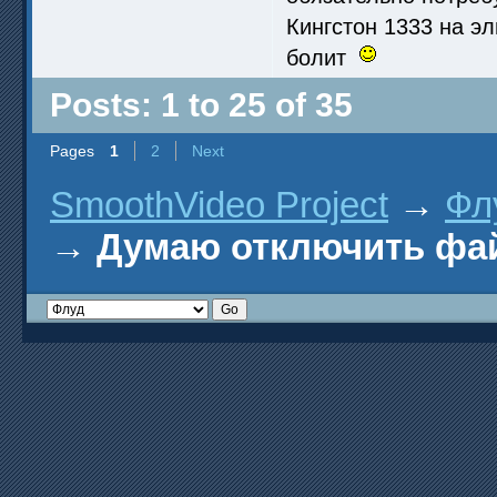
Кингстон 1333 на эл
болит
Posts: 1 to 25 of 35
Pages
1
2
Next
SmoothVideo Project
→
Фл
→
Думаю отключить файл