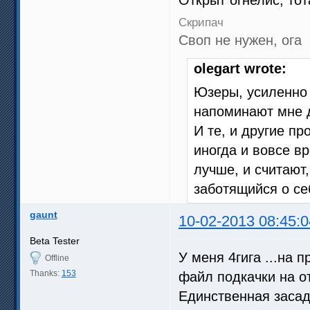
Скрипач
Своп не нужен, ога
olegart wrote:
Юзеры, усиленно
напоминают мне 
И те, и другие п
иногда и вовсе в
лучше, и считают
заботящийся о се
gaunt
10-02-2013 08:45:0
Beta Tester
У меня 4гига ...на 
Offline
Thanks:
153
файл подкачки на о
Единственная засада