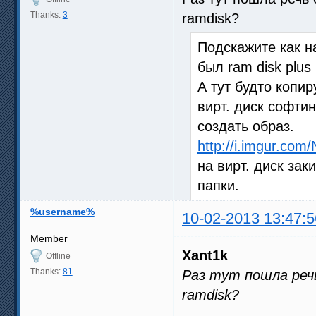
Thanks:
3
ramdisk?
Подскажите как на
был ram disk plus
А тут будто копир
вирт. диск софтин
создать образ.
http://i.imgur.com
на вирт. диск за
папки.
%username%
10-02-2013 13:47:5
Member
Xant1k
Offline
Thanks:
81
Раз тут пошла реч
ramdisk?