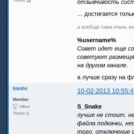
Thanks:
19
отзывчивость сист
... достигается тол
а вообще тема очень ве
%username%
Совет идет еще со 
советуют размещят
на другом канале.
а лучше сразу на фл
biguho
10-02-2013 10:55:4
Member
S_Snake
Offline
Thanks:
4
лучше не стоит. н
файла подкачки, не
того, отключение ф