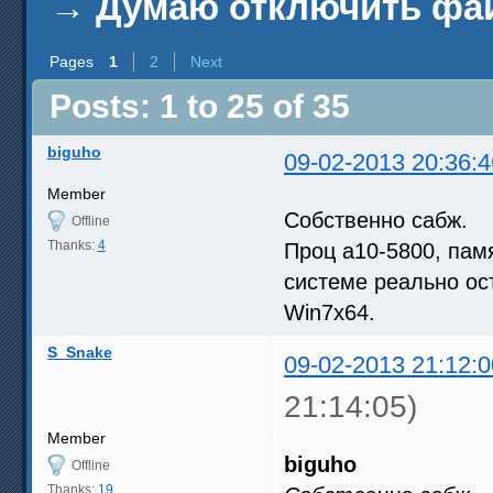
→
Думаю отключить файл
Pages
1
2
Next
Posts: 1 to 25 of 35
biguho
09-02-2013 20:36:4
Member
Собственно сабж.
Offline
Thanks:
4
Проц a10-5800, памя
системе реально ос
Win7x64.
S_Snake
09-02-2013 21:12:0
21:14:05)
Member
biguho
Offline
Thanks:
19