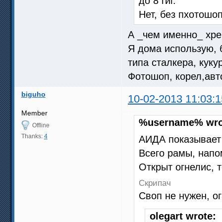
до 8 гиг.
Нет, без пхотошо
А _чем именно_ хр
Я дома использую, 
типа сталкера, куку
Фотошоп, корел,авто
biguho
10-02-2013 11:03:1
Member
%username% wro
Offline
Thanks:
4
АИДА показывает 
Всего рамы, напо
Открыт огнелис, 
Скрипач
Своп не нужен, о
olegart wrote: