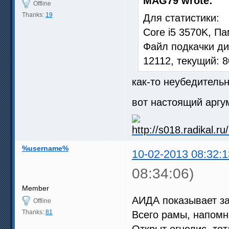
MAG79 wrote:
Offline
Thanks:
19
Для статистики:
Core i5 3570K, Па
Файл подкачки ди
12112, текущий: 
как-то неубедительн
вот настоящий аргу
%username%
10-02-2013 08:32:1
08:34:06)
Member
АИДА показывает за
Offline
Thanks:
81
Всего рамы, напомню
Открыт огнелис, то