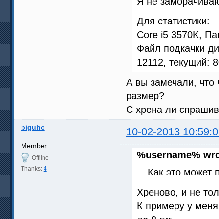
Я не заморачиваю
Для статистики:
Core i5 3570K, Па
Файл подкачки ди
12112, текущий: 
А вы замечали, что
размер?
С хрена ли спрашив
biguho
10-02-2013 10:59:0
Member
%username% wro
Offline
Thanks:
4
Как это может 
Хреново, и не то
К примеру у меня