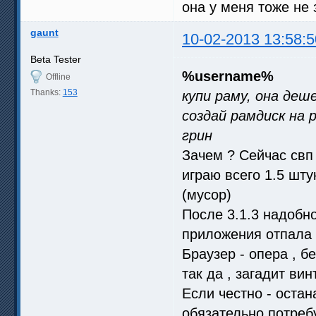
она у меня тоже не 
gaunt
10-02-2013 13:58:5
Beta Tester
%username%
Offline
Thanks:
153
купи раму, она деше
создай рамдиск на 
грин
Зачем ? Сейчас свп 
играю всего 1.5 шту
(мусор)
После 3.1.3 надобн
приложения отпала .
Браузер - опера , б
так да , загадит винт
Если честно - оста
обязательно потреб