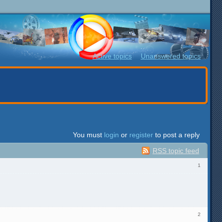
Active topics
Unanswered topics
You must
login
or
register
to post a reply
RSS topic feed
1
2