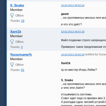
S_Snake
10-02-2013 08:50:32
Member
gaunt
Offline
...на протяжении многих лет вс
Thanks:
19
и что это даёт?
Xant1k
10-02-2013 09:07:29
Member
Файл подкачки строго запрещено 
Offline
Примерно такое предложение от н
Thanks:
3
%username%
(edited by %us
10-02-2013 09:50:39
Member
Xant1k
Offline
ху из мистер Игорь Лейко?
Thanks:
81
S_Snake
...на протяжении многих лет вс
и что это даёт?
отзывчивость системы.
Совет идет еще со времен вин 3,
А разгадка одна: жеский устрой
порядок - время доступа, переме