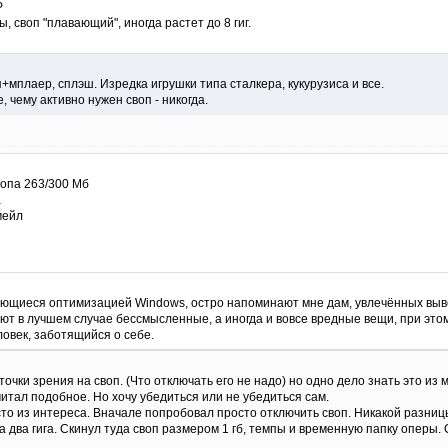
P
ы, своп "плавающий", иногда растет до 8 гиг.
+мплаер, сплэш. Изредка игрушки типа сталкера, кукурузиса и все.
, чему активно нужен своп - никогда.
вопа 263/300 Мб
а
мейл
ющиеся оптимизацией Windows, остро напоминают мне дам, увлечённых выв
ют в лучшем случае бессмысленные, а иногда и вовсе вредные вещи, при этом 
овек, заботящийся о себе.
чки зрения на своп. (Что отключать его не надо) но одно дело знать это из
читал подобное. Но хочу убедиться или не убедиться сам.
то из интереса. Вначале попробовал просто отключить своп. Никакой разниц
 два гига. Скинул туда своп размером 1 гб, темпы и временную папку оперы.