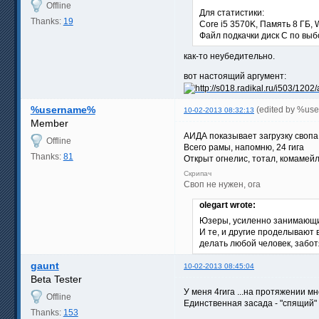
Offline
Для статистики:
Thanks:
19
Core i5 3570K, Память 8 ГБ, 
Файл подкачки диск C по выб
как-то неубедительно.
вот настоящий аргумент:
%username%
(edited by %us
10-02-2013 08:32:13
Member
АИДА показывает загрузку свопа
Offline
Всего рамы, напомню, 24 гига
Thanks:
81
Открыт огнелис, тотал, комамей
Скрипач
Своп не нужен, ога
olegart wrote:
Юзеры, усиленно занимающие
И те, и другие проделывают 
делать любой человек, забот
gaunt
10-02-2013 08:45:04
Beta Tester
У меня 4гига ...на протяжении м
Offline
Единственная засада - "спящий" 
Thanks:
153