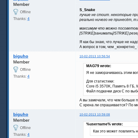
Member
S_Snake
Offline
лучше не стоит. некоторые при
Thanks:
4
реально ничего не принесёт, т
максимум что можно посоветова
[STRIKE]занимать[/STRIKE] рез
Я как бы знаю, что лучше не над
А вопрос в том, чем _конкретно
biguho
10-02-2013 10:56:54
Member
MAG79 wrote:
Offline
Я не заморачиваюсь этим во
Thanks:
4
Для статистики:
Core i5 3570K, Память 8 ГБ, 
Файл подкачки диск C по выб
А вы замечали, что чем больше
С хрена ли спрашивается? По мн
biguho
10-02-2013 10:59:08
Member
%username% wrote:
Offline
Как это может повлиять 
Thanks:
4