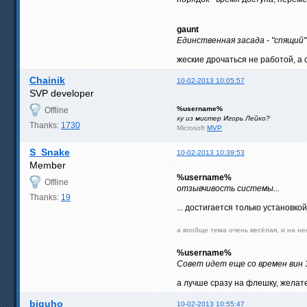
gaunt
Единственная засада - "спящий" 
жеские дрочаться не работой, а 
Chainik
10-02-2013 10:05:57
SVP developer
%username%
Offline
ху из мистер Игорь Лейко?
Thanks:
1730
Microsoft
MVP
S_Snake
10-02-2013 10:39:53
Member
%username%
Offline
отзывчивость системы...
Thanks:
19
... достигается только установко
а вообще тема очень весёлая, и на не
%username%
Совет идет еще со времен вин 3
а лучше сразу на флешку, желате
biguho
10-02-2013 10:55:47