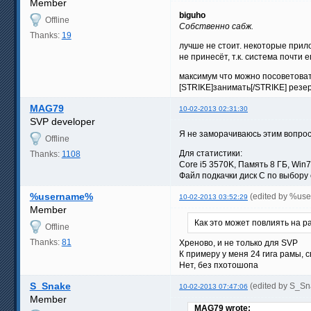
Member
biguho
Offline
Собственно сабж.
Thanks:
19
лучше не стоит. некоторые прило
не принесёт, т.к. система почти 
максимум что можно посоветовать
[STRIKE]занимать[/STRIKE] резе
MAG79
10-02-2013 02:31:30
SVP developer
Я не заморачиваюсь этим вопро
Offline
Для статистики:
Thanks:
1108
Core i5 3570K, Память 8 ГБ, Win
Файл подкачки диск C по выбору 
%username%
(edited by %us
10-02-2013 03:52:29
Member
Как это может повлиять на р
Offline
Thanks:
81
Хреново, и не только для SVP
К примеру у меня 24 гига рамы, с
Нет, без пхотошопа
S_Snake
(edited by S_S
10-02-2013 07:47:06
Member
MAG79 wrote: