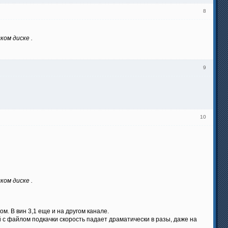
8
ком диске .
9
10
ком диске .
ом. В вин 3,1 еще и на другом канале.
 с файлом подкачки скорость падает драматически в разы, даже на