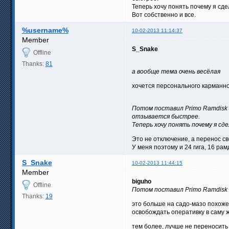
Теперь хочу понять почему я сдел
Вот собственно и все.
%username%
10-02-2013 11:14:37
Member
S_Snake
Offline
Thanks:
81
а вообще тема очень весёлая
хочется персонального карманн
Потом поставил Primo Ramdisk 
отзывается быстрее.
Теперь хочу понять почему я сде
Это не отключение, а перенос св
У меня поэтому и 24 гига, 16 рам
S_Snake
10-02-2013 11:44:15
Member
biguho
Offline
Потом поставил Primo Ramdisk н
Thanks:
19
это больше на садо-мазо похоже,
освобождать оперативку в саму ж
тем более, лучше не переносить 