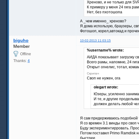
Хреново, и не только для SV
К примеру у меня 24 гига рам
Нет, без пхотошопа
А _чем именно_ хреново?
Я дома использую, браузеры, свп
Фотошоп, корел,автокад и прочее
biguho
10-02-2013 11:03:15
Member
%username% wrote:
Offline
АИДА показывает загрузку с
Thanks:
4
Всего рамы, напомню, 24 гиг
Открыт огнелис, тотал, кома
Скрипач
Своп не нужен, ога
olegart wrote:
Юзеры, усиленно занима
И те, и другие проделыва
должен делать любой чел
Я сам придерживаюсь подобной то
Я со времен 3.1 винды про своп 
Буду экспериментирровать. Прос
Потом поставил Primo Ramdisk на
быстрее.