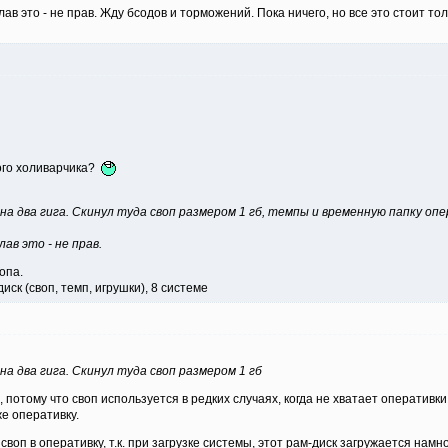
ав это - не прав. Жду бсодов и торможений. Пока ничего, но все это стоит то
ого холиварчика?
на два гига. Скинул туда своп размером 1 гб, темпы и временную папку оп
лав это - не прав.
опа.
диск (своп, темп, игрушки), 8 системе
а два гига. Скинул туда своп размером 1 гб
 потому что своп используется в редких случаях, когда не хватает оперативк
е оперативку.
своп в оперативку, т.к. при загрузке системы, этот рам-диск загружается нам