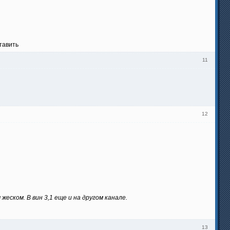
тавить
11
12
еском. В вин 3,1 еще и на другом канале.
13