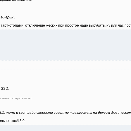
вд-грин .
старт-стопами. отключение жеских при простое надо вырубать. ну или час пос
й SSD.
ё можно спорить вечно.
,1, темп и своп ради скорости советуют размещять на другом физическом ж
льно с юсб 3.0.