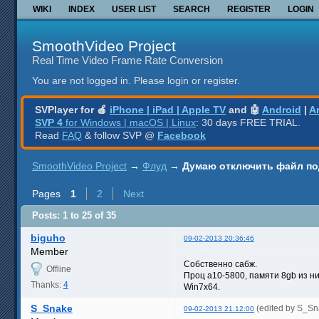
WIKI
INDEX
USER LIST
SEARCH
REGISTER
LOGIN
SmoothVideo Project
Real Time Video Frame Rate Conversion
You are not logged in.
Please login or register.
SVPlayer for 🍎
iPhone | iPad | Apple TV
and 🤖
Android
|
A
SVP 4
for Windows | macOS | Linux
: 30 days FREE TRIAL.
Read
FAQ
& follow SVP @
Facebook
SmoothVideo Project
→
Флуд
→
Думаю отключить файл под
Pages
1
2
Next
Posts: 1 to 25 of 35
biguho
09-02-2013 20:36:46
Member
Собственно сабж.
Offline
Проц a10-5800, памяти 8gb из ни
Thanks:
4
Win7x64.
S_Snake
(edited by S_S
09-02-2013 21:12:00