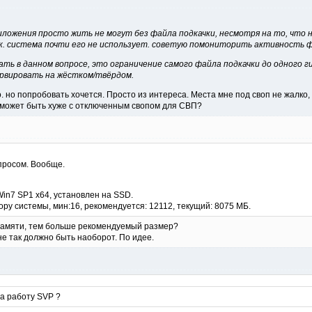
ложения просто жить не могут без файла подкачки, несмотря на то, что н
.к. система почти его не использует. советую помониторить активность ф
ть в данном вопросе, это ограничение самого файла подкачки до одного ги
ервировать на жёстком/твёрдом.
о. но попробовать хочется. Просто из интереса. Места мне под своп не жалко
_ может быть хуже с отключенным свопом для СВП?
просом. Вообще.
Win7 SP1 x64, установлен на SSD.
ору системы, мин:16, рекомендуется: 12112, текущий: 8075 МБ.
 памяти, тем больше рекомендуемый размер?
е так должно быть наоборот. По идее.
на работу SVP ?