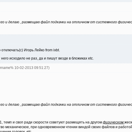
его и делаю , размещаю файл подкачки на отличном от системного физичес
отключать(с) Игорь Лейко from ixbt.
его исходило не раз, да и пишут везде в бложиках etc.
ername% 10-02-2013 09:51:27)
его и делаю , размещаю файл подкачки на отличном от системного физичес
1, темп и своп ради скорости советуют размещять на другом
физическом
жеск
ство механическое, при одновременном чтении виндой своих файлов и работой
щение головок, etc.