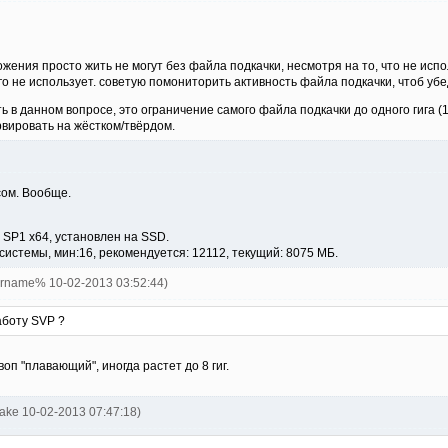
жения просто жить не могут без файла подкачки, несмотря на то, что не испо
его не использует. советую помониторить активность файла подкачки, чтоб убе
 в данном вопросе, это ограничение самого файла подкачки до одного гига (1
рвировать на жёстком/твёрдом.
сом. Вообще.
7 SP1 x64, установлен на SSD.
системы, мин:16, рекомендуется: 12112, текущий: 8075 МБ.
ername% 10-02-2013 03:52:44)
аботу SVP ?
воп "плавающий", иногда растет до 8 гиг.
nake 10-02-2013 07:47:18)