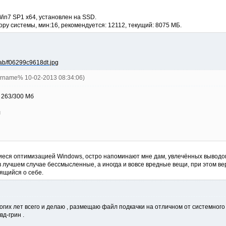
Win7 SP1 x64, установлен на SSD.
ору системы, мин:16, рекомендуется: 12112, текущий: 8075 МБ.
ername% 10-02-2013 08:34:06)
 263/300 Мб
л
ся оптимизацией Windows, остро напоминают мне дам, увлечённых выводом
в лучшем случае бессмысленные, а иногда и вовсе вредные вещи, при этом вер
ящийся о себе.
ногих лет всего и делаю , размещаю файл подкачки на отличном от системного
вд-грин .