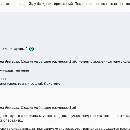
ав это - не прав. Жду бсодов и торможений. Пока ничего, но все это стоит то
ого холиварчика?
на два гига. Скинул туда своп размером 1 гб, темпы и временную папку оп
лав это - не прав.
опа.
диск (своп, темп, игрушки), 8 системе
а два гига. Скинул туда своп размером 1 гб
 потому что своп используется в редких случаях, когда не хватает оперативк
е оперативку.
своп в оперативку, т.к. при загрузке системы, этот рам-диск загружается нам