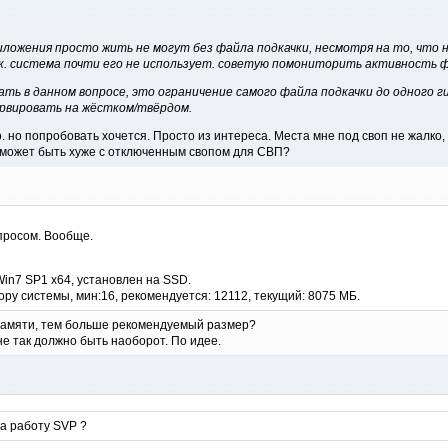
ложения просто жить не могут без файла подкачки, несмотря на то, что н
.к. система почти его не использует. советую помониторить активность ф
ть в данном вопросе, это ограничение самого файла подкачки до одного ги
ервировать на жёстком/твёрдом.
о. но попробовать хочется. Просто из интереса. Места мне под своп не жалко
_ может быть хуже с отключенным свопом для СВП?
просом. Вообще.
Win7 SP1 x64, установлен на SSD.
ору системы, мин:16, рекомендуется: 12112, текущий: 8075 МБ.
 памяти, тем больше рекомендуемый размер?
е так должно быть наоборот. По идее.
на работу SVP ?