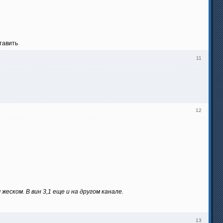
тавить
11
12
еском. В вин 3,1 еще и на другом канале.
13