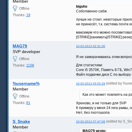
Member
biguho
Offline
Собственно сабж.
Thanks:
19
лучше не стоит. некоторые прило
не принесёт, т.к. система почти 
максимум что можно посоветовать
[STRIKE]занимать[/STRIKE] резе
MAG79
10-02-2013 02:31:30
SVP developer
Я не заморачиваюсь этим вопро
Offline
Для статистики:
Thanks:
1108
Core i5 3570K, Память 8 ГБ, Win
Файл подкачки диск C по выбору 
%username%
(edited by %us
10-02-2013 03:52:29
Member
Как это может повлиять на р
Offline
Thanks:
81
Хреново, и не только для SVP
К примеру у меня 24 гига рамы, с
Нет, без пхотошопа
S_Snake
(edited by S_S
10-02-2013 07:47:06
Member
MAG79 wrote: