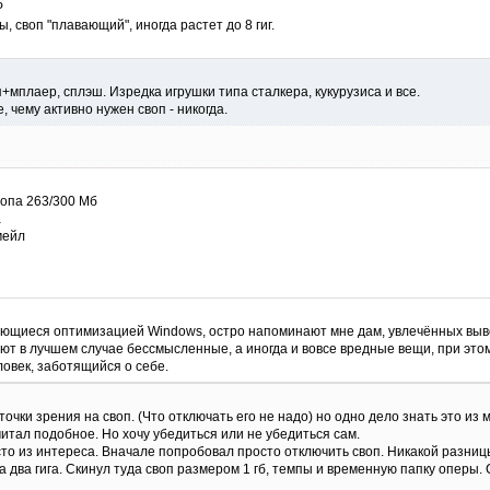
P
ы, своп "плавающий", иногда растет до 8 гиг.
+мплаер, сплэш. Изредка игрушки типа сталкера, кукурузиса и все.
, чему активно нужен своп - никогда.
вопа 263/300 Мб
а
мейл
ющиеся оптимизацией Windows, остро напоминают мне дам, увлечённых выв
ют в лучшем случае бессмысленные, а иногда и вовсе вредные вещи, при этом 
овек, заботящийся о себе.
чки зрения на своп. (Что отключать его не надо) но одно дело знать это из
читал подобное. Но хочу убедиться или не убедиться сам.
то из интереса. Вначале попробовал просто отключить своп. Никакой разниц
 два гига. Скинул туда своп размером 1 гб, темпы и временную папку оперы.