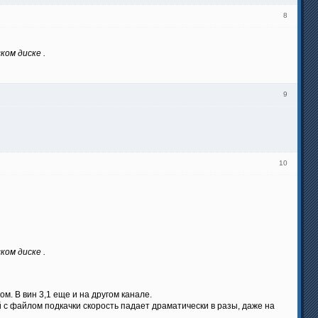
8
ком диске .
9
10
ком диске .
ом. В вин 3,1 еще и на другом канале.
 с файлом подкачки скорость падает драматически в разы, даже на