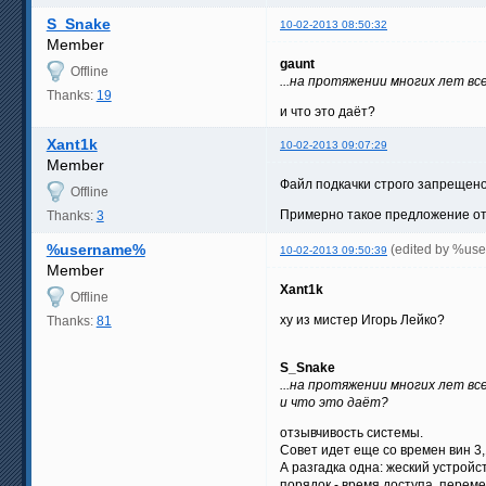
S_Snake
10-02-2013 08:50:32
Member
gaunt
Offline
...на протяжении многих лет вс
Thanks:
19
и что это даёт?
Xant1k
10-02-2013 09:07:29
Member
Файл подкачки строго запрещено 
Offline
Примерно такое предложение от н
Thanks:
3
%username%
(edited by %us
10-02-2013 09:50:39
Member
Xant1k
Offline
ху из мистер Игорь Лейко?
Thanks:
81
S_Snake
...на протяжении многих лет вс
и что это даёт?
отзывчивость системы.
Совет идет еще со времен вин 3,
А разгадка одна: жеский устрой
порядок - время доступа, переме