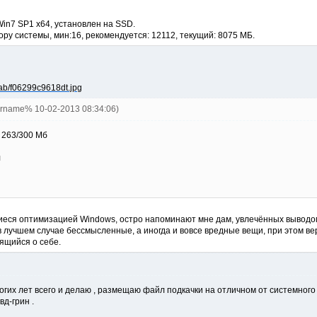
Win7 SP1 x64, установлен на SSD.
ору системы, мин:16, рекомендуется: 12112, текущий: 8075 МБ.
ername% 10-02-2013 08:34:06)
 263/300 Мб
л
ся оптимизацией Windows, остро напоминают мне дам, увлечённых выводом
в лучшем случае бессмысленные, а иногда и вовсе вредные вещи, при этом вер
ящийся о себе.
ногих лет всего и делаю , размещаю файл подкачки на отличном от системного
вд-грин .