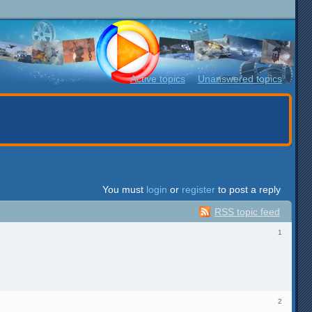
Active topics
Unanswered topics
You must
login
or
register
to post a reply
RSS topic feed
1
2