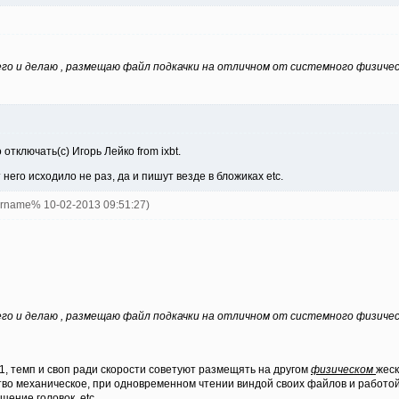
его и делаю , размещаю файл подкачки на отличном от системного физичес
отключать(с) Игорь Лейко from ixbt.
его исходило не раз, да и пишут везде в бложиках etc.
ername% 10-02-2013 09:51:27)
его и делаю , размещаю файл подкачки на отличном от системного физичес
1, темп и своп ради скорости советуют размещять на другом
физическом
жеск
ство механическое, при одновременном чтении виндой своих файлов и работой
щение головок, etc.