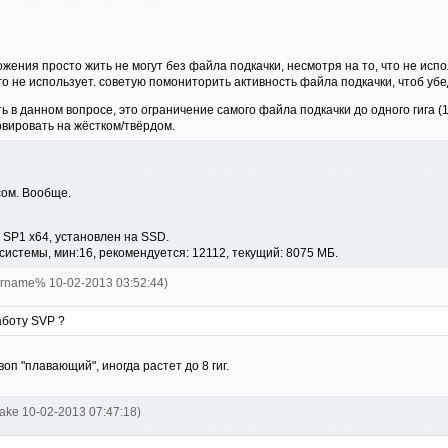
жения просто жить не могут без файла подкачки, несмотря на то, что не испо
его не использует. советую помониторить активность файла подкачки, чтоб убе
 в данном вопросе, это ограничение самого файла подкачки до одного гига (1
рвировать на жёстком/твёрдом.
сом. Вообще.
7 SP1 x64, установлен на SSD.
системы, мин:16, рекомендуется: 12112, текущий: 8075 МБ.
ername% 10-02-2013 03:52:44)
аботу SVP ?
воп "плавающий", иногда растет до 8 гиг.
nake 10-02-2013 07:47:18)