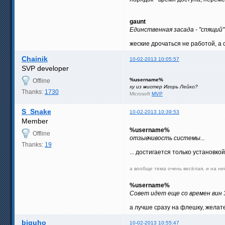
gaunt
Единственная засада - "спящий" 
жеские дрочаться не работой, а 
Chainik
10-02-2013 10:05:57
SVP developer
%username%
Offline
ху из мистер Игорь Лейко?
Thanks:
1730
Microsoft
MVP
S_Snake
10-02-2013 10:39:53
Member
%username%
Offline
отзывчивость системы...
Thanks:
19
... достигается только установко
а вообще тема очень весёлая, и на не
%username%
Совет идет еще со времен вин 3
а лучше сразу на флешку, желате
biguho
10-02-2013 10:55:47