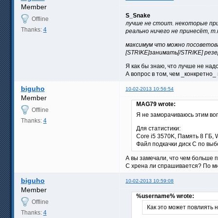
Member
S_Snake
Offline
лучше не стоит. некоторые при
Thanks:
4
реально ничего не принесёт, т
максимум что можно посоветова
[STRIKE]занимать[/STRIKE] рез
Я как бы знаю, что лучше не над
А вопрос в том, чем _конкретно
biguho
10-02-2013 10:56:54
Member
MAG79 wrote:
Offline
Я не заморачиваюсь этим во
Thanks:
4
Для статистики:
Core i5 3570K, Память 8 ГБ, 
Файл подкачки диск C по выб
А вы замечали, что чем больше
С хрена ли спрашивается? По мн
biguho
10-02-2013 10:59:08
Member
%username% wrote:
Offline
Как это может повлиять 
Thanks:
4