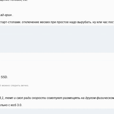
вд-грин .
старт-стопами. отключение жеских при простое надо вырубать. ну или час пос
й SSD.
ё можно спорить вечно.
,1, темп и своп ради скорости советуют размещять на другом физическом ж
льно с юсб 3.0.