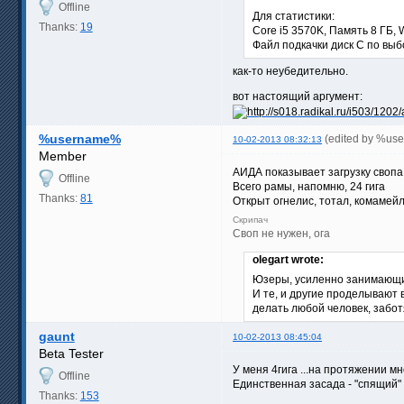
Offline
Для статистики:
Thanks:
19
Core i5 3570K, Память 8 ГБ, 
Файл подкачки диск C по выб
как-то неубедительно.
вот настоящий аргумент:
%username%
(edited by %us
10-02-2013 08:32:13
Member
АИДА показывает загрузку свопа
Offline
Всего рамы, напомню, 24 гига
Thanks:
81
Открыт огнелис, тотал, комамей
Скрипач
Своп не нужен, ога
olegart wrote:
Юзеры, усиленно занимающие
И те, и другие проделывают 
делать любой человек, забот
gaunt
10-02-2013 08:45:04
Beta Tester
У меня 4гига ...на протяжении м
Offline
Единственная засада - "спящий" 
Thanks:
153