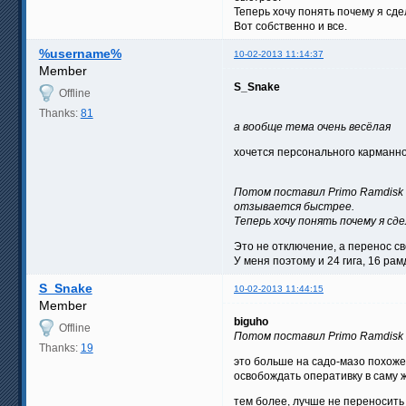
Теперь хочу понять почему я сдел
Вот собственно и все.
%username%
10-02-2013 11:14:37
Member
S_Snake
Offline
Thanks:
81
а вообще тема очень весёлая
хочется персонального карманн
Потом поставил Primo Ramdisk 
отзывается быстрее.
Теперь хочу понять почему я сде
Это не отключение, а перенос св
У меня поэтому и 24 гига, 16 рам
S_Snake
10-02-2013 11:44:15
Member
biguho
Offline
Потом поставил Primo Ramdisk н
Thanks:
19
это больше на садо-мазо похоже,
освобождать оперативку в саму ж
тем более, лучше не переносить 