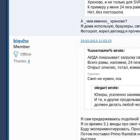
Хреново, и не только для SV
К примеру у меня 24 гига рам
Нет, без пхотошопа
А _чем именно_ хреново?
Я дома использую, браузеры, свп
Фотошоп, корел,автокад и прочее
biguho
10-02-2013 11:03:15
Member
%username% wrote:
Offline
АИДА показывает загрузку с
Thanks:
4
Всего рамы, напомню, 24 гиг
Открыт огнелис, тотал, кома
Скрипач
Своп не нужен, ога
olegart wrote:
Юзеры, усиленно занима
И те, и другие проделыва
должен делать любой чел
Я сам придерживаюсь подобной то
Я со времен 3.1 винды про своп 
Буду экспериментирровать. Прос
Потом поставил Primo Ramdisk на
быстрее.