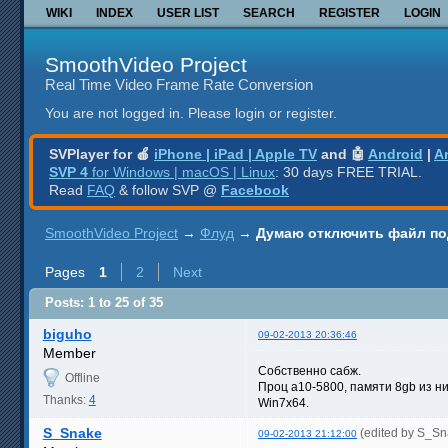
WIKI
INDEX
USER LIST
SEARCH
REGISTER
LOGIN
SmoothVideo Project
Real Time Video Frame Rate Conversion
You are not logged in.
Please login or register.
SVPlayer for 🍎
iPhone | iPad | Apple TV
and 🤖
Android
|
A
SVP 4
for Windows | macOS | Linux
: 30 days FREE TRIAL.
Read
FAQ
& follow SVP @
Facebook
SmoothVideo Project
→
Флуд
→
Думаю отключить файл под
Pages
1
2
Next
Posts: 1 to 25 of 35
biguho
09-02-2013 20:36:46
Member
Собственно сабж.
Offline
Проц a10-5800, памяти 8gb из ни
Thanks:
4
Win7x64.
S_Snake
(edited by S_S
09-02-2013 21:12:00