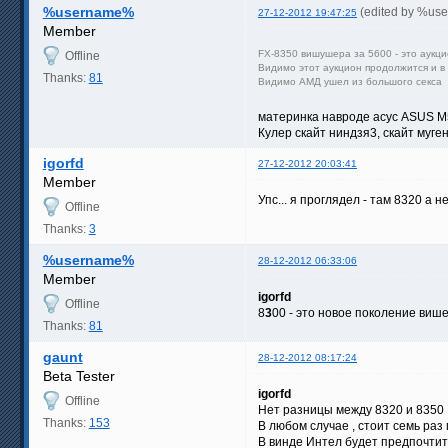
%username%
(edited by %us
27-12-2012 19:47:25
Member
FX-8350 вишушера за 5600 - это аукц
Offline
Видимо этот аукцион продолжится и в 
Thanks:
81
Видимо АМД ушел из большого секса
материнка навроде асус ASUS M
Кулер скайт ниндзя3, скайт муг
igorfd
27-12-2012 20:03:41
Member
Упс... я проглядел - там 8320 а 
Offline
Thanks:
3
%username%
28-12-2012 06:33:06
Member
igorfd
Offline
8
3
00 - это новое поколение виш
Thanks:
81
gaunt
28-12-2012 08:17:24
Beta Tester
igorfd
Offline
Нет разницы между 8320 и 8350 
Thanks:
153
В любом случае , стоит семь раз
В винде Интел будет предпочтите