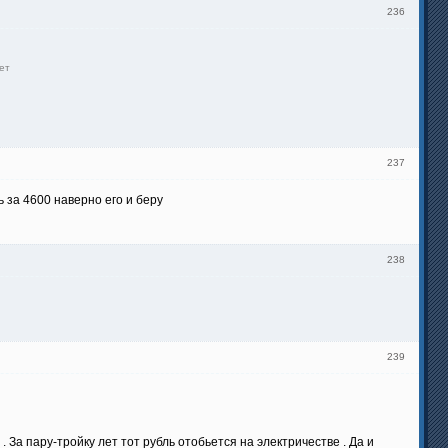
236
ет
237
ь за 4600 наверно его и беру
238
239
 За пару-тройку лет тот рубль отобьется на электричестве . Да и