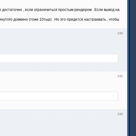
о достаточно , если ограничиться простым рендером . Если вывод на
инутого домкино (тоже 10тыр) . Но это придется настраивать , чтобы
230
231
232