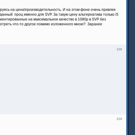
ясь на цена\производительность. И на этом фоне очень привлек
 данный проц именно для SVP. За такую цену альтернатива только i5
ориентированные на максимальное качество в 1080p в SVP без
смотреть что-то другое помимо изложенного мною? Заранее
228
229