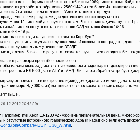
рофессионалов . Нормальный человек с обычным 1080р монитором обойдется
е качества устройств отображения 2560*1440 и тем более 4к - никакого смысл
ожет найти время ...или желания .. Уместить поиск в коредуо .
 гораздо меньшими ресурсами для достижения тех же результатов .
улки = шаг 12 пикселей для фулки пополам . Что по площади=нагрузке в 4 раз
рытием 8 пиксел) по сути есть вычисление САД четырех блоков 16*16 .
ьше в 4*4 = 16 раз .
я чип телевизора , и как должен справится КореДуо ?
аточно уточнить результат полупикселом . И совсем не пострадает , даже зн
села с полупиксельным уточнением ВЕЗДЕ .
ие = деление блоков , то результат окажется лучше - чем сегодня и без пол
чинаются разговоры про выбор процессора .
 чтобы максимально задействовать возможности видеокарты : декодирование ,
 встроенный НД4000 , как и АПУ от АМД . Лишь постобработка требует дискре
рузку от поиска - то и построение и(или) декодирование можно делать на проц
о крайней мере НД3000 (ай5) вытягивает евр пользовательский с шарпенкомпл
епт выше .
fd 29-12-2012 20:42:59)
? Например Intel Xeon E3-1230 v2 - уж очень привлекательная цена. Много хоро
 и отсутствие встроенного графического ядра (и нафиг оно если есть дискрет
u-world.com/Compare/413/In … 30_v2.html
.