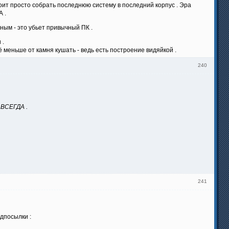
тоит просто собрать последнюю систему в последний корпус . Эра
А .
ым - это убьет привычный ПК .
 .
 меньше от камня кушать - ведь есть построение видяйкой .
240
НАВСЕГДА .
241
дпосылки :