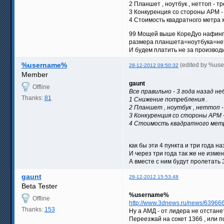
2 Планшет , ноутбук , неттоп - т
3 Конкуренция со стороны АРМ -
4 Стоимость квадратного метра ж
99 Мощей выше КореДуо нафинг не
размера планшета=ноутбука=нет
И будем платить не за производи
%username%
(edited by %us
28-12-2012 09:50:32
Member
gaunt
Offline
Все правильно - 3 года назад 
Thanks:
81
1 Снижение потребления .
2 Планшет , ноутбук , неттоп -
3 Конкуренция со стороны АРМ 
4 Стоимость квадратного метр
как бы эти 4 пункта и три года н
И через три года так же не изме
А вместе с ним будут пролетать
gaunt
28-12-2012 15:53:48
Beta Tester
%username%
Offline
http://www.3dnews.ru/news/63966
Thanks:
153
Ну а АМД - от лидера не отстанет
Переезжай на сокет 1366 , или п