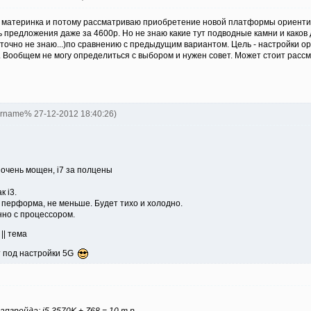
материнка и потому рассматриваю приобретение новой платформы ориентиру
ть предложения даже за 4600р. Но не знаю какие тут подводные камни и каков
я точно не знаю...)по сравнению с предыдущим вариантом. Цель - настройки 
. Вообщем не могу определиться с выбором и нужен совет. Может стоит рас
ername% 27-12-2012 18:40:26)
очень мощен, i7 за полцены
к i3.
перформа, не меньше. Будет тихо и холодно.
нно с процессором.
|| тема
т под настройки 5G
грейда: i5 3570K + Z68 = 10 т.р.