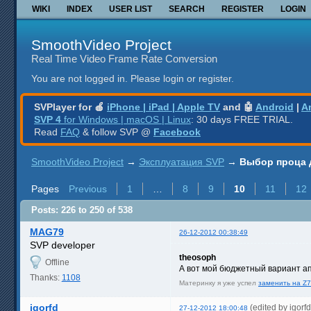
WIKI
INDEX
USER LIST
SEARCH
REGISTER
LOGIN
SmoothVideo Project
Real Time Video Frame Rate Conversion
You are not logged in.
Please login or register.
SVPlayer for 🍎
iPhone | iPad | Apple TV
and 🤖
Android
|
A
SVP 4
for Windows | macOS | Linux
: 30 days FREE TRIAL.
Read
FAQ
& follow SVP @
Facebook
SmoothVideo Project
→
Эксплуатация SVP
→
Выбор проца 
Pages
Previous
1
…
8
9
10
11
12
Posts: 226 to 250 of 538
MAG79
26-12-2012 00:38:49
SVP developer
theosoph
Offline
А вот мой бюджетный вариант а
Thanks:
1108
Материнку я уже успел
заменить на Z
igorfd
(edited by igor
27-12-2012 18:00:48