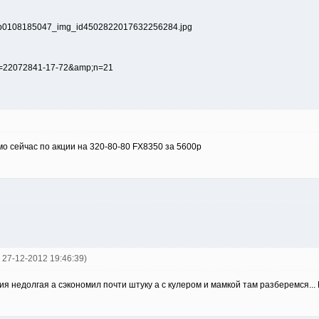
мо сейчас по акции на 320-80-80 FX8350 за 5600р
fd 27-12-2012 19:46:39)
кция недолгая а сэкономил почти штуку а с кулером и мамкой там разберемся..