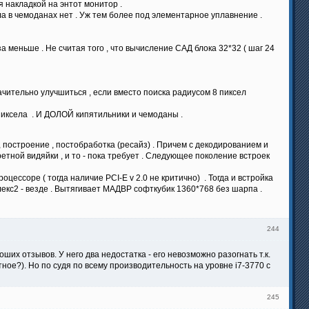
 накладкой на энтот монитор .
а в чемоданах нет . Уж тем более под элементарное уплавнение .
а меньше . Не считая того , что вычисление САД блока 32*32 ( шаг 24
ачительно улучшиться , если вместо поиска радиусом 8 пиксел
упиксела . И ДОЛОЙ кипятильники и чемоданы .
 построение , постобработка (ресайз) . Причем с декодированием и
тной видяйки , и то - пока требует . Следующее поколение встроек
ессоре ( тогда наличие PCI-E v 2.0 не критично) . Тогда и встройка
екс2 - везде . Вытягивает МАДВР софткубик 1360*768 без шарпа .
244
ших отзывов. У него два недостатка - его невозможно разогнать т.к.
ное?). Но по судя по всему производительность на уровне i7-3770 с
245