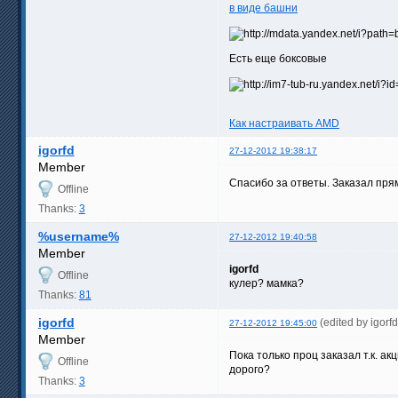
в виде башни
Есть еще боксовые
Как настраивать AMD
igorfd
27-12-2012 19:38:17
Member
Спасибо за ответы. Заказал пря
Offline
Thanks:
3
%username%
27-12-2012 19:40:58
Member
igorfd
Offline
кулер? мамка?
Thanks:
81
igorfd
(edited by igor
27-12-2012 19:45:00
Member
Пока только проц заказал т.к. а
Offline
дорого?
Thanks:
3