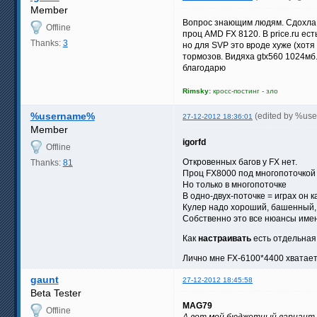
Member
Вопрос знающим людям. Сдохла 
Offline
проц AMD FX 8120. В price.ru ес
Thanks:
3
но для SVP это вроде хуже (хот
тормозов. Видяха gtx560 1024мб
благодарю
Rimsky:
кросс-постинг - зло
%username%
(edited by %us
27-12-2012 18:36:01
Member
igorfd
Offline
Откровенных багов у FX нет.
Thanks:
81
Проц FX8000 под многопоточкой 
Но только в многопоточке
В одно-двух-поточке = играх он ка
Кулер надо хороший, башенный, 
Собственно это все нюансы име
Как
настраивать
есть отдельная 
Лично мне FX-6100*4400 хватае
gaunt
27-12-2012 18:45:58
Beta Tester
MAG79
Offline
А вот мой бюджетный вариант ап