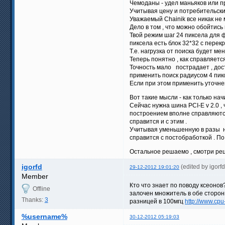
Чемоданы - удел маньяков или п
Учитывая цену и потребительски
Уважаемый Chainik все никак не м
Дело в том , что можно обойтись
Твой режим шаг 24 пиксела для ф
пиксела есть блок 32*32 с перек
Т.е. нагрузка от поиска будет мен
Теперь понятно , как справляетс
Точность мало пострадает , дост
применить поиск радиусом 4 пик
Если при этом применить уточнен
Вот такие мысли - как только на
Сейчас нужна шина PCI-E v 2.0 ,
построением вполне справляются
справится и с этим .
Учитывая уменьшенную в разы наг
справится с постобработкой . П
Остальное решаемо , смотри рец
igorfd
(edited by igor
29-12-2012 19:01:20
Member
Кто что знает по поводу ксеонов
Offline
залочен множитель в обе стороны
Thanks:
3
разницей в 100мгц
http://www.cp
%username%
30-12-2012 05:19:03