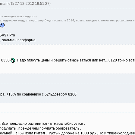
ername% 27-12-2012 19:51:27)
ион невиданной щедрости
следующем году, стимроллер будет только в 2014, новых заводов с тонки техпроцессами н
5A97 Pro
ен, зальман перформа
не 8350
Надо глянуть цены и решить отказываться или нет... 8120 точно ест
ера, +15% по сравнению с бульдозером 8
1
00
. Всё прекрасно разгонится - отмасштабируется .
 подумать , прежде чем покупать обогреватель .
льней . Я бы взял Интел . Пусть и дороже на 1000 руб , Но и тише=холоднее .