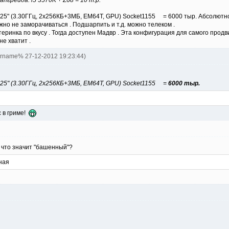
-3225" (3.30ГГц, 2x256КБ+3МБ, EM64T, GPU) Socket1155 = 6000 тыр. Абсолютн
но не заморачиваться . Подшарпить и т.д. можно телеком .
еринка по вкусу . Тогда доступен Мадвр . Эта конфигурация для самого продв
не хватит .
ername% 27-12-2012 19:23:44)
-3225" (3.30ГГц, 2x256КБ+3МБ, EM64T, GPU) Socket1155 =
6000 тыр.
с в гриме!
- что значит "башенный"?
ная