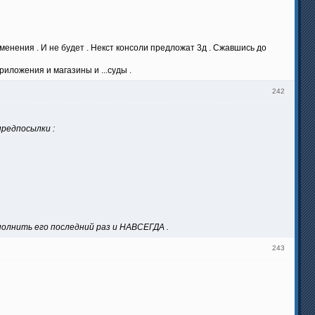
енения . И не будет . Некст консоли предложат 3д . Сжавшись до
риложения и магазины и ...суды .
242
предпосылки :
аполнить его последний раз и НАВСЕГДА .
243