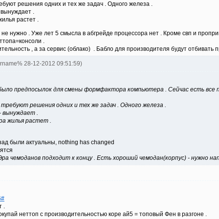
ребуют решения одних и тех же задач . Одного железа .
 вынуждает .
илья растет .
 нужно . Уже лет 5 смысла в абгрейде процессора нет . Кроме свп и проприм
топа=консоли .
тельность , а за сервис (облако) . Бабло для производителя будут отбивать п
ername% 28-12-2012 09:51:59)
небыло предпосылок для смены формфактора компьютера . Сейчас есть все 
 требуют решения одних и тех же задач . Одного железа .
- вынуждает .
а жилья растет .
азад были актуальны, nothing has changed
нятся
Эра чемоданов подходит к концу . Есть хороший чемодан(корпус) - нужно н
6#
 .
окупай неттоп с производительностью коре ай5 = топовый Фен в разгоне .