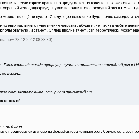
з вентиля - если корпус правильно продувается . И вообще , похоже сейчас с
сть хороший чемодан(корпус) - нужно наполнить его последний раз и НАВСЕГД
 можно , но ещё не нужно . Следующее поколение будет точно самодостаточн
учшения картинки от увеличения нагрузки забудьте , нет их - за любые деньги
пользователю , и станет . Сплеш вполне тянет , свп теоретически может ещё
ername% 28-12-2012 08:33:30)
 . Есть хороший чемодан(корпус) - нужно наполнить его последний раз и 
 же думал...
чно самодостаточным - это убьет привычный ПК .
en консолей
ак же думал...
ебыло предпосылок для смены формфактора компьютера . Сейчас есть все пре