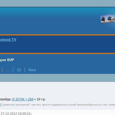
ndroid TV
для SVP
…
22
Next
пгрейда:
i5 3570K + Z68
= 10 т.р.
77
(заметных улучшений там нет, просто подвернулся случай проапгрейдиться за счет серв
fd 27-12-2012 18:09:31)