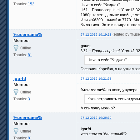
Thanks:
153
Ничего себе "бюджет" .
Н61 + Процессор Intel "Core i3
1080р телек , дальше вообще мож
Или ФХ6300 + видяйка 7770 . Мат
было тихо . Зато и поиграть впол
%username%
(edited by %us
27-12-2012 19:19:13
Member
gaunt
Offline
Н61 + Процессор Intel "Core i3
Thanks:
81
Ничего себе "бюджет" .
Господин Корейко, я не узнал ва
igorfd
27-12-2012 19:21:58
Member
%username%
по поводу кулера 
Offline
Thanks:
3
Как настраивать есть отдель
А ссылочку можно?
%username%
27-12-2012 19:26:39
Member
igorfd
Offline
что значит "башенный"?
Thanks:
81