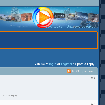
Active topics
Unanswered topics
You must
login
or
register
to post a reply
RSS topic feed
226
исного центра).
227