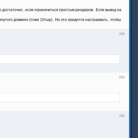
о достаточно , если ограничиться простым рендером . Если вывод на
инутого домкино (тоже 10тыр) . Но это придется настраивать , чтобы
230
231
232