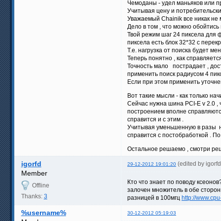
Чемоданы - удел маньяков или п
Учитывая цену и потребительски
Уважаемый Chainik все никак не м
Дело в том , что можно обойтись
Твой режим шаг 24 пиксела для ф
пиксела есть блок 32*32 с перек
Т.е. нагрузка от поиска будет мен
Теперь понятно , как справляетс
Точность мало пострадает , дост
применить поиск радиусом 4 пик
Если при этом применить уточнен
Вот такие мысли - как только на
Сейчас нужна шина PCI-E v 2.0 ,
построением вполне справляются
справится и с этим .
Учитывая уменьшенную в разы наг
справится с постобработкой . П
Остальное решаемо , смотри рец
igorfd
(edited by igor
29-12-2012 19:01:20
Member
Кто что знает по поводу ксеонов
Offline
залочен множитель в обе стороны
Thanks:
3
разницей в 100мгц
http://www.cp
%username%
30-12-2012 05:19:03