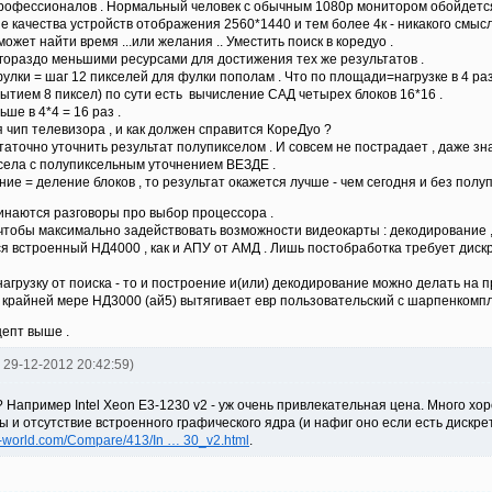
рофессионалов . Нормальный человек с обычным 1080р монитором обойдется
е качества устройств отображения 2560*1440 и тем более 4к - никакого смысл
ожет найти время ...или желания .. Уместить поиск в коредуо .
 гораздо меньшими ресурсами для достижения тех же результатов .
улки = шаг 12 пикселей для фулки пополам . Что по площади=нагрузке в 4 раз
рытием 8 пиксел) по сути есть вычисление САД четырех блоков 16*16 .
ьше в 4*4 = 16 раз .
я чип телевизора , и как должен справится КореДуо ?
аточно уточнить результат полупикселом . И совсем не пострадает , даже зн
села с полупиксельным уточнением ВЕЗДЕ .
ие = деление блоков , то результат окажется лучше - чем сегодня и без пол
чинаются разговоры про выбор процессора .
 чтобы максимально задействовать возможности видеокарты : декодирование ,
 встроенный НД4000 , как и АПУ от АМД . Лишь постобработка требует дискре
рузку от поиска - то и построение и(или) декодирование можно делать на проц
о крайней мере НД3000 (ай5) вытягивает евр пользовательский с шарпенкомпл
епт выше .
fd 29-12-2012 20:42:59)
? Например Intel Xeon E3-1230 v2 - уж очень привлекательная цена. Много хоро
 и отсутствие встроенного графического ядра (и нафиг оно если есть дискрет
u-world.com/Compare/413/In … 30_v2.html
.