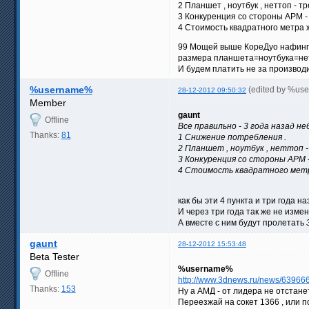
2 Планшет , ноутбук , неттоп - т
3 Конкуренция со стороны АРМ -
4 Стоимость квадратного метра ж
99 Мощей выше КореДуо нафинг не
размера планшета=ноутбука=нет
И будем платить не за производи
%username%
(edited by %us
28-12-2012 09:50:32
Member
gaunt
Offline
Все правильно - 3 года назад 
Thanks:
81
1 Снижение потребления .
2 Планшет , ноутбук , неттоп -
3 Конкуренция со стороны АРМ 
4 Стоимость квадратного метр
как бы эти 4 пункта и три года н
И через три года так же не изме
А вместе с ним будут пролетать
gaunt
28-12-2012 15:53:48
Beta Tester
%username%
Offline
http://www.3dnews.ru/news/63966
Thanks:
153
Ну а АМД - от лидера не отстанет
Переезжай на сокет 1366 , или п