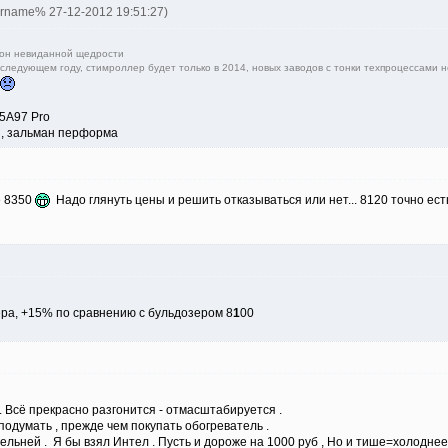
ername% 27-12-2012 19:51:27)
ион невиданной щедрости
следующем году, стимроллер будет только в 2014, новых заводов с тонки техпроцессами н
5A97 Pro
ен, зальман перформа
не 8350
Надо глянуть цены и решить отказываться или нет... 8120 точно ест
ера, +15% по сравнению с бульдозером 8
1
00
. Всё прекрасно разгонится - отмасштабируется .
 подумать , прежде чем покупать обогреватель .
льней . Я бы взял Интел . Пусть и дороже на 1000 руб , Но и тише=холоднее .