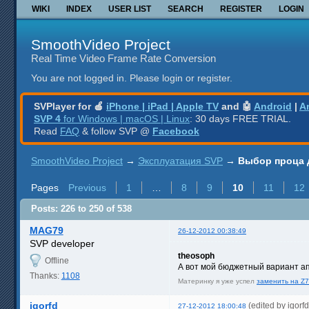
WIKI
INDEX
USER LIST
SEARCH
REGISTER
LOGIN
SmoothVideo Project
Real Time Video Frame Rate Conversion
You are not logged in.
Please login or register.
SVPlayer for 🍎
iPhone | iPad | Apple TV
and 🤖
Android
|
A
SVP 4
for Windows | macOS | Linux
: 30 days FREE TRIAL.
Read
FAQ
& follow SVP @
Facebook
SmoothVideo Project
→
Эксплуатация SVP
→
Выбор проца 
Pages
Previous
1
…
8
9
10
11
12
Posts: 226 to 250 of 538
MAG79
26-12-2012 00:38:49
SVP developer
theosoph
Offline
А вот мой бюджетный вариант а
Thanks:
1108
Материнку я уже успел
заменить на Z
igorfd
(edited by igor
27-12-2012 18:00:48