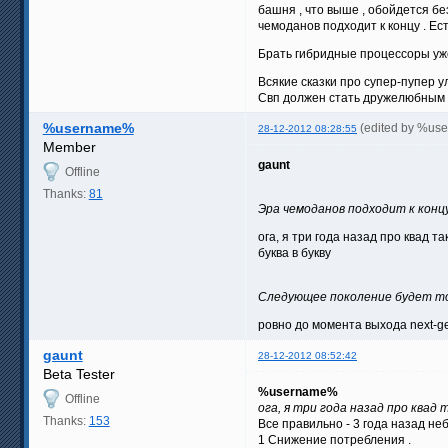
башня , что выше , обойдется бе
чемоданов подходит к концу . Е
Брать гибридные процессоры уже
Всякие сказки про супер-пупер ул
Свп должен стать дружелюбным к 
%username%
(edited by %us
28-12-2012 08:28:55
Member
gaunt
Offline
Thanks:
81
Эра чемоданов подходит к концу
ога, я три года назад про квад так
буква в букву
Следующее поколение будет то
ровно до момента выхода next-g
gaunt
28-12-2012 08:52:42
Beta Tester
%username%
Offline
ога, я три года назад про квад т
Thanks:
153
Все правильно - 3 года назад н
1 Снижение потребления .