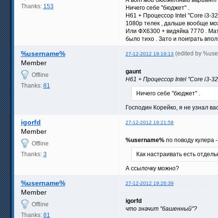
Thanks:
153
Ничего себе "бюджет" .
Н61 + Процессор Intel "Core i3
1080р телек , дальше вообще мож
Или ФХ6300 + видяйка 7770 . Мат
было тихо . Зато и поиграть впол
%username%
(edited by %us
27-12-2012 19:19:13
Member
gaunt
Offline
Н61 + Процессор Intel "Core i3
Thanks:
81
Ничего себе "бюджет" .
Господин Корейко, я не узнал ва
igorfd
27-12-2012 19:21:58
Member
%username%
по поводу кулера 
Offline
Thanks:
3
Как настраивать есть отдель
А ссылочку можно?
%username%
27-12-2012 19:26:39
Member
igorfd
Offline
что значит "башенный"?
Thanks:
81