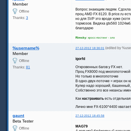
Member
Вопрос знающим людям. Сдохла 
Offline
проц AMD FX 8120. В price.ru ес
Thanks:
3
но для SVP это вроде хуже (хот
тормозов. Видяха gtx560 1024мб
благодарю
Rimsky:
кросс-постинг - зло
%username%
(edited by %us
27-12-2012 18:36:01
Member
igorfd
Offline
Откровенных багов у FX нет.
Thanks:
81
Проц FX8000 под многопоточкой 
Но только в многопоточке
В одно-двух-поточке = играх он ка
Кулер надо хороший, башенный, 
Собственно это все нюансы име
Как
настраивать
есть отдельная 
Лично мне FX-6100*4400 хватае
gaunt
27-12-2012 18:45:58
Beta Tester
MAG79
Offline
А вот мой бюджетный вариант ап