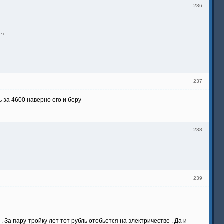
236
ет
237
ь за 4600 наверно его и беру
238
239
 За пару-тройку лет тот рубль отобьется на электричестве . Да и