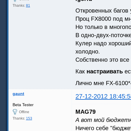
Thanks:
81
Откровенных багов у
Проц FX8000 под мн
Но только в многоп
В одно-двух-поточке 
Кулер надо хороший
холодно.
Собственно это все
Как
настраивать
ес
Лично мне FX-6100*
gaunt
27-12-2012 18:45:5
Beta Tester
MAG79
Offline
Thanks:
153
А вот мой бюджетны
Ничего себе "бюджет