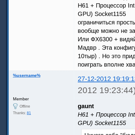
Н61 + Процессор Int
GPU) Socket1155 = 
ограничиться прост
вообще можно не за
Или ФХ6300 + видяйк
Мадвр . Эта конфиг
10тыр) . Но это при
поиграть вполне хва
%username%
27-12-2012 19:19:1
2012 19:23:44
Member
gaunt
Offline
Thanks:
81
Н61 + Процессор Int
GPU) Socket1155