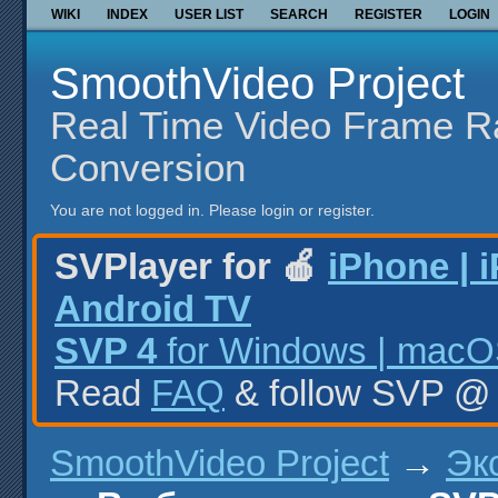
WIKI
INDEX
USER LIST
SEARCH
REGISTER
LOGIN
SmoothVideo Project
Real Time Video Frame R
Conversion
You are not logged in.
Please login or register.
SVPlayer for 🍎
iPhone | 
Android TV
SVP 4
for Windows | macOS
Read
FAQ
& follow SVP 
SmoothVideo Project
→
Эк