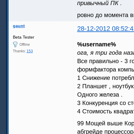
привычный ПК .
ровно до момента в
gaunt
28-12-2012 08:52:4
Beta Tester
%username%
Offline
Thanks:
153
ога, я три года наз
Все правильно - 3 
формфактора компью
1 Снижение потребл
2 Планшет , ноутбук
Одного железа .
3 Конкуренция со с
4 Стоимость квадрат
99 Мощей выше Коре
абгрейде процессора