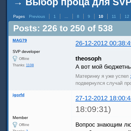
→
Выбор проца для SV
Pages
Previous
1
…
8
9
10
11
12
Posts: 226 to 250 of 538
MAG79
26-12-2012 00:38:4
SVP developer
theosoph
Offline
Thanks:
1108
А вот мой бюджетны
Материнку я уже успел
подвернулся случай про
igorfd
27-12-2012 18:00:4
18:09:31)
Member
Вопрос знающим лю
Offline