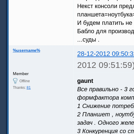
Некст консоли пред
планшета=ноутбука=
И будем платить не 
Бабло для производ
...суды .
%username%
28-12-2012 09:50:3
2012 09:51:59
Member
gaunt
Offline
Thanks:
81
Все правильно - 3 
формфактора компь
1 Снижение потреб
2 Планшет , ноутб
задач . Одного желе
3 Конкуренция со 