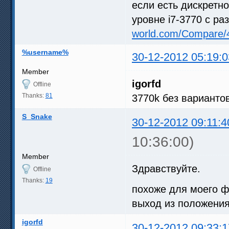
если есть дискретно
уровне i7-3770 с ра
world.com/Compare/
%username%
30-12-2012 05:19:0
Member
igorfd
Offline
Thanks:
81
3770k без варианто
S_Snake
30-12-2012 09:11:4
10:36:00)
Member
Здравствуйте.
Offline
Thanks:
19
похоже для моего ф
выход из положени
igorfd
30-12-2012 09:33:1