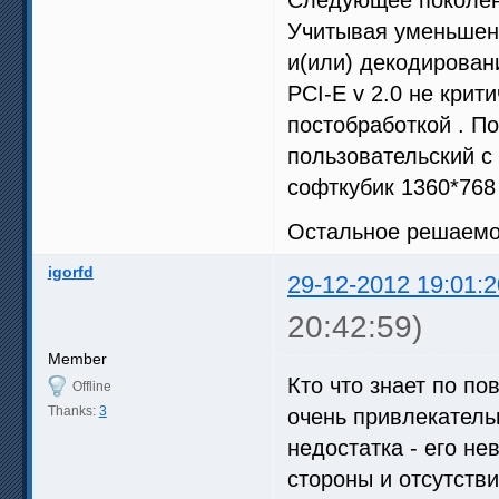
Учитывая уменьшенн
и(или) декодирован
PCI-E v 2.0 не крит
постобработкой . П
пользовательский с
софткубик 1360*768
Остальное решаемо 
igorfd
29-12-2012 19:01:2
20:42:59)
Member
Кто что знает по по
Offline
Thanks:
3
очень привлекатель
недостатка - его не
стороны и отсутстви