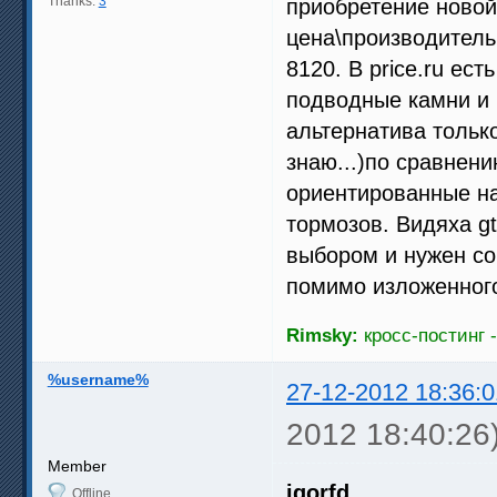
Thanks:
3
приобретение ново
цена\производитель
8120. В price.ru ес
подводные камни и 
альтернатива только
знаю...)по сравнен
ориентированные на
тормозов. Видяха g
выбором и нужен сов
помимо изложенног
Rimsky:
кросс-постинг -
%username%
27-12-2012 18:36:0
2012 18:40:26
Member
igorfd
Offline