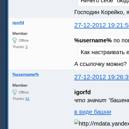
Ничего себе "бюдж
Господин Корейко, 
igorfd
27-12-2012 19:21:5
Member
%username%
по по
Offline
Thanks:
3
Как настраивать 
А ссылочку можно?
%username%
27-12-2012 19:26:3
Member
igorfd
Offline
Thanks:
81
что значит "башен
в виде башни