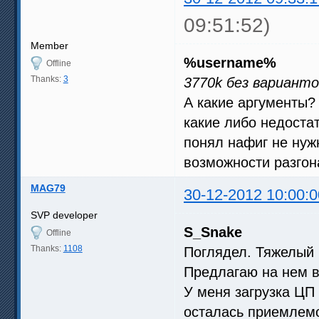
09:51:52)
Member
%username%
Offline
Thanks:
3
3770k без варианто
А какие аргументы? 
какие либо недоста
понял нафиг не нужн
возможности разгона
MAG79
30-12-2012 10:00:0
SVP developer
S_Snake
Offline
Thanks:
1108
Поглядел. Тяжелый 
Предлагаю на нем 
У меня загрузка ЦП 
осталась приемлемо