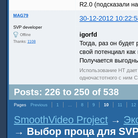
R2.0 (подсказали на 
MAG79
30-12-2012 10:22:5
SVP developer
igorfd
Offline
Thanks:
1108
Тогда, раз он будет
свой потенциал как
Получается выгодны
Использование HT дает
одночастотного с ним Co
Posts: 226 to 250 of 538
Pages
Previous
1
…
8
9
10
11
12
SmoothVideo Project
→
Эк
→
Выбор проца для SV