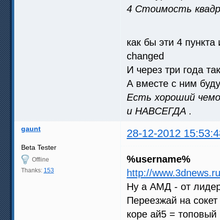
4 Стоимость квадр
как бы эти 4 пункта
changed
И через три года та
А вместе с ним буд
Есть хороший чемод
и НАВСЕГДА .
gaunt
28-12-2012 15:53:4
Beta Tester
%username%
Offline
Thanks:
153
http://www.3dnews.r
Ну а АМД - от лидер
Переезжай на сокет
коре ай5 = топовый 