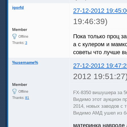
igorfd
27-12-2012 19:45:0
19:46:39)
Member
Пока только проц за
Offline
Thanks:
3
а с кулером и мамко
советы что лучше в
%username%
27-12-2012 19:47:2
2012 19:51:27
Member
Offline
FX-8350 вишушера за 5
Thanks:
81
Видимо этот аукцион п
2014, новых заводов с 
Видимо АМД ушел из б
материнка навроде