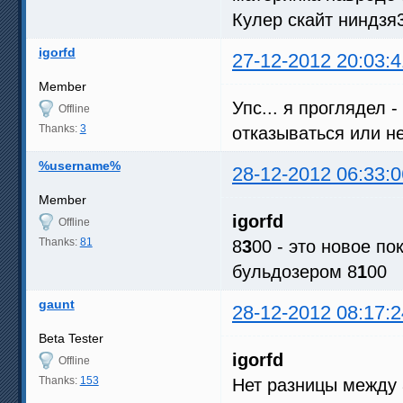
Кулер скайт ниндзя
igorfd
27-12-2012 20:03:4
Member
Упс... я проглядел 
Offline
Thanks:
3
отказываться или не
%username%
28-12-2012 06:33:0
Member
igorfd
Offline
Thanks:
81
8
3
00 - это новое п
бульдозером 8
1
00
gaunt
28-12-2012 08:17:2
Beta Tester
igorfd
Offline
Thanks:
153
Нет разницы между 8