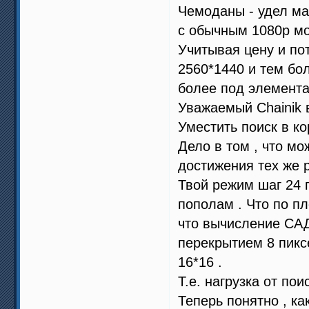
Чемоданы - удел ма
с обычным 1080р мо
Учитывая цену и по
2560*1440 и тем бол
более под элемента
Уважаемый Chainik в
Уместить поиск в ко
Дело в том , что м
достижения тех же р
Твой режим шаг 24 
пополам . Что по пл
что вычисление САД 
перекрытием 8 пикс
16*16 .
Т.е. нагрузка от пои
Теперь понятно , ка