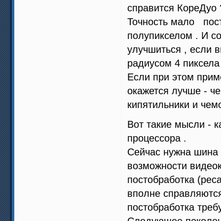
справится КореДуо 
Точность мало пост
полупикселом . И с
улучшиться , если 
радиусом 4 пиксела
Если при этом приме
окажется лучше - ч
кипятильники и чем
Вот такие мысли - 
процессора .
Сейчас нужна шина 
возможности видеок
постобработка (рес
вполне справляются
постобработка требу
Следующее поколени