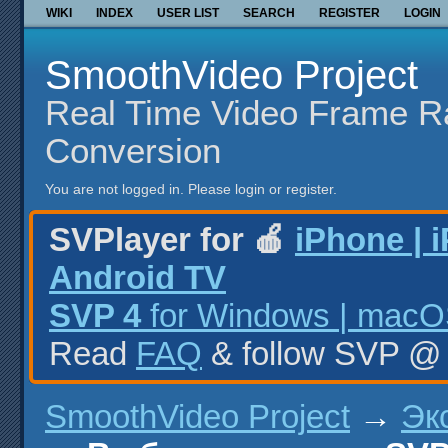
WIKI
INDEX
USER LIST
SEARCH
REGISTER
LOGIN
SmoothVideo Project
Real Time Video Frame R
Conversion
You are not logged in.
Please login or register.
SVPlayer for 🍎
iPhone | 
Android TV
SVP 4
for Windows | macOS
Read
FAQ
& follow SVP 
SmoothVideo Project
→
Эк