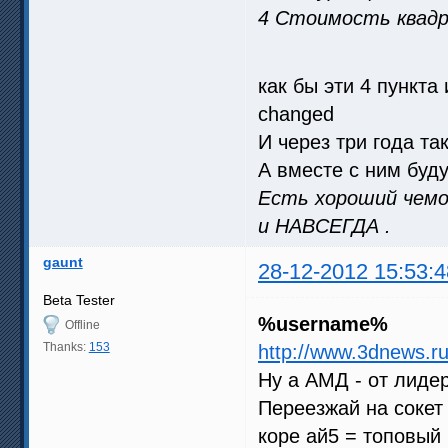
4 Стоимость квадр
как бы эти 4 пункта
changed
И через три года та
А вместе с ним буд
Есть хороший чемод
и НАВСЕГДА .
gaunt
28-12-2012 15:53:4
Beta Tester
%username%
Offline
Thanks:
153
http://www.3dnews.r
Ну а АМД - от лидер
Переезжай на сокет
коре ай5 = топовый 