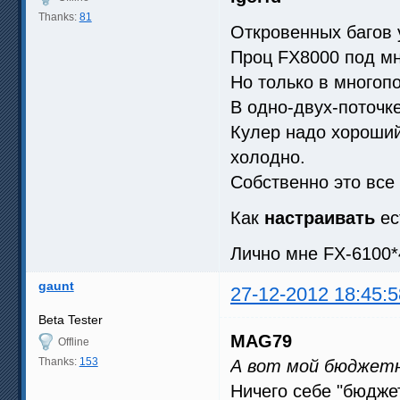
Thanks:
81
Откровенных багов у
Проц FX8000 под мн
Но только в многоп
В одно-двух-поточке 
Кулер надо хороший
холодно.
Собственно это все
Как
настраивать
ес
Лично мне FX-6100*
gaunt
27-12-2012 18:45:5
Beta Tester
MAG79
Offline
Thanks:
153
А вот мой бюджетны
Ничего себе "бюджет