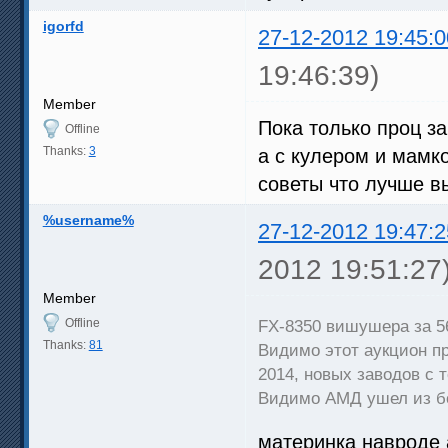
igorfd
27-12-2012 19:45:0
19:46:39)
Member
Пока только проц за
Offline
Thanks:
3
а с кулером и мамко
советы что лучше в
%username%
27-12-2012 19:47:2
2012 19:51:27
Member
Offline
FX-8350 вишушера за 5
Thanks:
81
Видимо этот аукцион п
2014, новых заводов с 
Видимо АМД ушел из б
материнка навроде