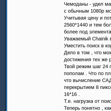
Чемоданы - удел ма
с обычным 1080р мо
Учитывая цену и по
2560*1440 и тем бол
более под элемента
Уважаемый Chainik в
Уместить поиск в ко
Дело в том , что м
достижения тех же р
Твой режим шаг 24 
пополам . Что по пл
что вычисление САД 
перекрытием 8 пикс
16*16 .
Т.е. нагрузка от пои
Теперь понятно , ка