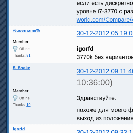
если есть дискретно
уровне i7-3770 с ра
world.com/Compare/
%username%
30-12-2012 05:19:0
Member
igorfd
Offline
Thanks:
81
3770k без варианто
S_Snake
30-12-2012 09:11:4
10:36:00)
Member
Здравствуйте.
Offline
Thanks:
19
похоже для моего ф
выход из положени
igorfd
30-12-2012 09:33:1