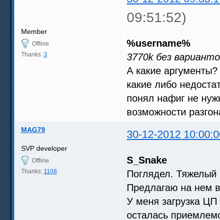
09:51:52)
Member
%username%
Offline
Thanks:
3
3770k без варианто
А какие аргументы? 
какие либо недоста
понял нафиг не нужн
возможности разгона
MAG79
30-12-2012 10:00:0
SVP developer
S_Snake
Offline
Thanks:
1108
Поглядел. Тяжелый 
Предлагаю на нем 
У меня загрузка ЦП 
осталась приемлемо