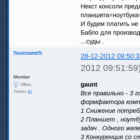
Некст консоли пред
планшета=ноутбука=
И будем платить не 
Бабло для производ
...суды .
%username%
28-12-2012 09:50:3
2012 09:51:59
Member
gaunt
Offline
Thanks:
81
Все правильно - 3 
формфактора компь
1 Снижение потреб
2 Планшет , ноутб
задач . Одного желе
3 Конкуренция со 