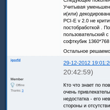
Учитывая уменьшенн
и(или) декодирован
PCI-E v 2.0 не крит
постобработкой . П
пользовательский с
софткубик 1360*768
Остальное решаемо 
igorfd
29-12-2012 19:01:2
20:42:59)
Member
Кто что знает по по
Offline
Thanks:
3
очень привлекатель
недостатка - его не
стороны и отсутстви