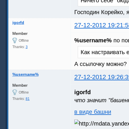
Ничего себе "бюдж
Господин Корейко, 
igorfd
27-12-2012 19:21:5
Member
%username%
по по
Offline
Thanks:
3
Как настраивать 
А ссылочку можно?
%username%
27-12-2012 19:26:3
Member
igorfd
Offline
Thanks:
81
что значит "башен
в виде башни