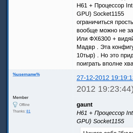
Н61 + Процессор Int
GPU) Socket1155 = 
ограничиться прост
вообще можно не за
Или ФХ6300 + видяйк
Мадвр . Эта конфиг
10тыр) . Но это при
поиграть вполне хва
%username%
27-12-2012 19:19:1
2012 19:23:44
Member
gaunt
Offline
Thanks:
81
Н61 + Процессор Int
GPU) Socket1155