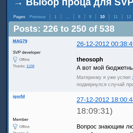
→
Выбор проца для SV
Pages
Previous
1
…
8
9
10
11
12
Posts: 226 to 250 of 538
MAG79
26-12-2012 00:38:4
SVP developer
theosoph
Offline
Thanks:
1108
А вот мой бюджетны
Материнку я уже успел
подвернулся случай про
igorfd
27-12-2012 18:00:4
18:09:31)
Member
Вопрос знающим лю
Offline