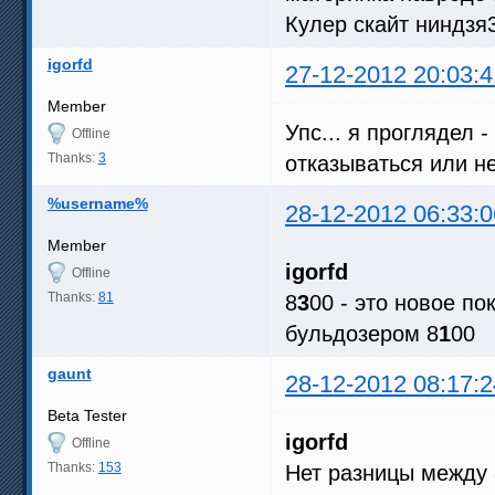
Кулер скайт ниндзя
igorfd
27-12-2012 20:03:4
Member
Упс... я проглядел 
Offline
Thanks:
3
отказываться или не
%username%
28-12-2012 06:33:0
Member
igorfd
Offline
Thanks:
81
8
3
00 - это новое п
бульдозером 8
1
00
gaunt
28-12-2012 08:17:2
Beta Tester
igorfd
Offline
Thanks:
153
Нет разницы между 8