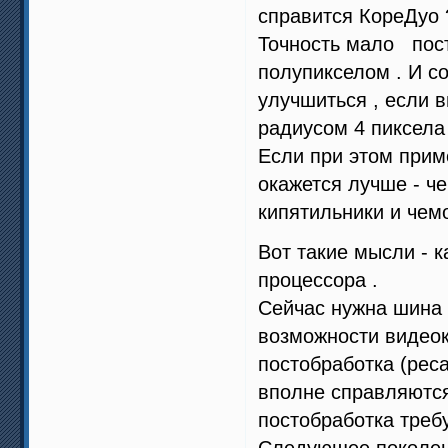
справится КореДуо 
Точность мало пост
полупикселом . И с
улучшиться , если 
радиусом 4 пиксела
Если при этом приме
окажется лучше - ч
кипятильники и чем
Вот такие мысли - 
процессора .
Сейчас нужна шина 
возможности видеок
постобработка (рес
вполне справляются
постобработка требу
Следующее поколени