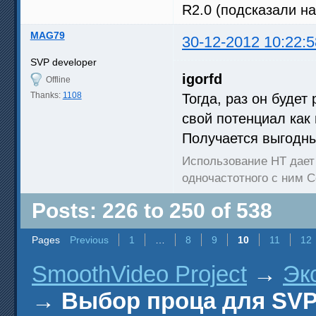
R2.0 (подсказали на 
MAG79
30-12-2012 10:22:5
SVP developer
igorfd
Offline
Thanks:
1108
Тогда, раз он будет
свой потенциал как
Получается выгодны
Использование HT дает
одночастотного с ним Co
Posts: 226 to 250 of 538
Pages
Previous
1
…
8
9
10
11
12
SmoothVideo Project
→
Эк
→
Выбор проца для SV