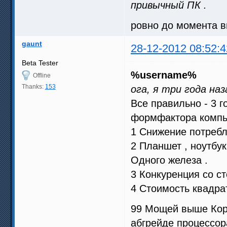
привычный ПК .
ровно до момента в
gaunt
28-12-2012 08:52:4
Beta Tester
%username%
Offline
Thanks:
153
ога, я три года наз
Все правильно - 3 
формфактора компью
1 Снижение потребл
2 Планшет , ноутбук
Одного железа .
3 Конкуренция со с
4 Стоимость квадрат
99 Мощей выше Коре
абгрейде процессора