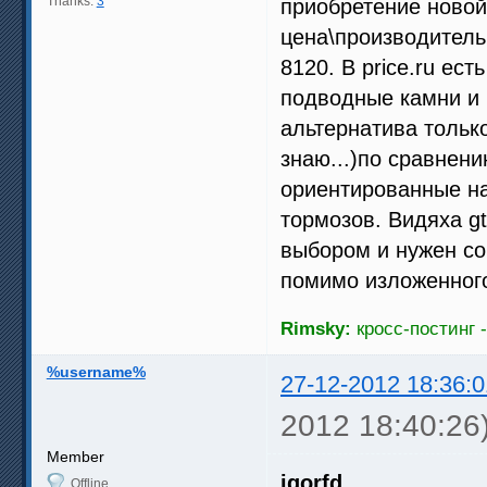
Thanks:
3
приобретение ново
цена\производитель
8120. В price.ru ес
подводные камни и 
альтернатива только
знаю...)по сравнен
ориентированные на
тормозов. Видяха g
выбором и нужен сов
помимо изложенног
Rimsky:
кросс-постинг -
%username%
27-12-2012 18:36:0
2012 18:40:26
Member
igorfd
Offline