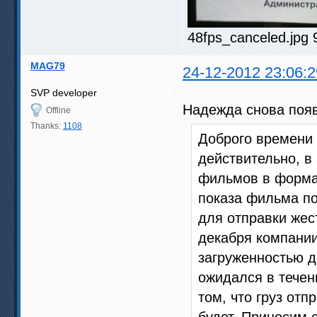
48fps_canceled.jpg 
MAG79
24-12-2012 23:06:2
SVP developer
Надежда снова поя
Offline
Thanks:
1108
Доброго времени 
действительно, в
фильмов в формат
показа фильма п
для отправки жес
декабря компании
загруженностью д
ожидался в течен
том, что груз отп
будет. Приносим 