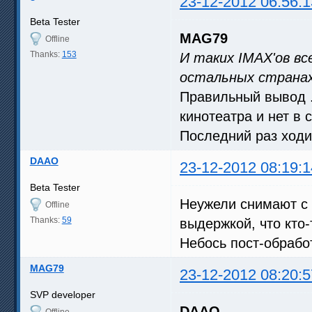
23-12-2012 06:56:1
Beta Tester
MAG79
Offline
Thanks:
153
И таких IMAX'ов все
остальных странах
Правильный вывод .
кинотеатра и нет в 
Последний раз ходил
DAAO
23-12-2012 08:19:1
Beta Tester
Неужели снимают с 
Offline
Thanks:
59
выдержкой, что кто-
Небось пост-обработ
MAG79
23-12-2012 08:20:5
SVP developer
DAAO
Offline