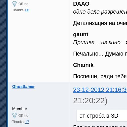
DAAO
Offline
Thanks:
60
одно дело разрешен
Детализация на очен
gaunt
Пришел ...из кино .
Печально... Думаю 
Chainik
Поспеши, ради тебя
Ghostlamer
23-12-2012 21:16:3
21:20:22)
Member
от строба в 3D
Offline
Thanks:
17