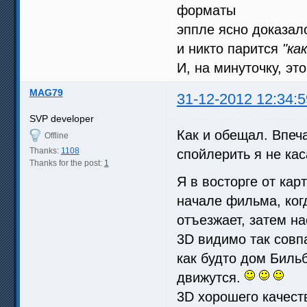
форматы
эппле ясно доказал
и никто парится
"ка
И, на минуточку, эт
MAG79
31-12-2012 12:34:5
SVP developer
Как и обещал. Впеч
Offline
Thanks:
1108
спойлерить я не кас
Thanks for the post:
1
Я в восторге от ка
начале фильма, ког
отъезжает, затем на
3D видимо так совп
как будто дом Бильб
движутся.
3D хорошего качест