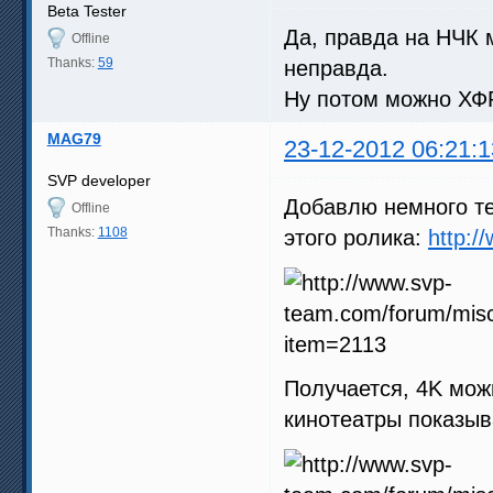
Beta Tester
Да, правда на НЧК м
Offline
Thanks:
59
неправда.
Ну потом можно ХФ
MAG79
23-12-2012 06:21:1
SVP developer
Добавлю немного те
Offline
Thanks:
1108
этого ролика:
http:
Получается, 4K мож
кинотеатры показы