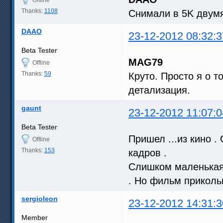
Thanks:
1108
Снимали в 5K двумя
DAAO
23-12-2012 08:32:3
Beta Tester
MAG79
Offline
Thanks:
59
Круто. Просто я о т
детализация.
gaunt
23-12-2012 11:07:0
Beta Tester
Пришел ...из кино . 
Offline
Thanks:
153
кадров .
Слишком маленькая 
. Но фильм приколь
sergioleon
23-12-2012 14:31:3
Member