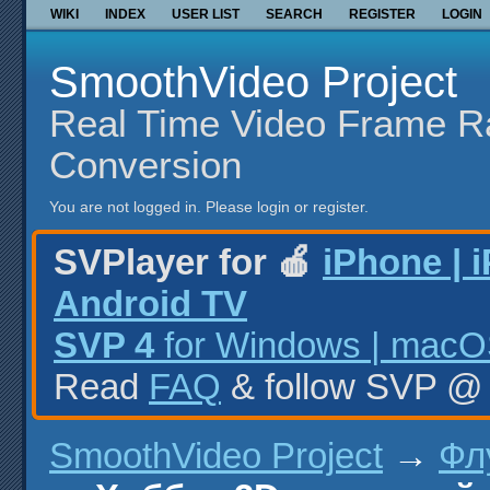
WIKI
INDEX
USER LIST
SEARCH
REGISTER
LOGIN
SmoothVideo Project
Real Time Video Frame R
Conversion
You are not logged in.
Please login or register.
SVPlayer for 🍎
iPhone | 
Android TV
SVP 4
for Windows | macOS
Read
FAQ
& follow SVP 
SmoothVideo Project
→
Фл