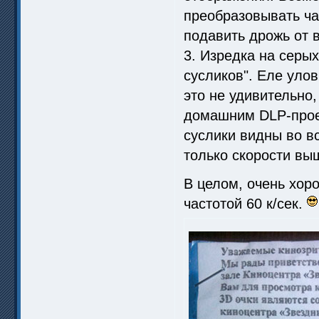
преобразовывать ча
подавить дрожь от 
3. Изредка на серы
сусликов". Еле уло
это не удивительно,
домашним DLP-проек
суслики видны во вс
только скорости вы
В целом, очень хор
частотой 60 к/сек.