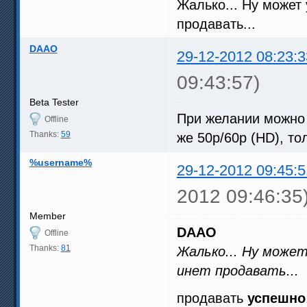
Жалько... Ну может 
продавать...
DAAO
29-12-2012 08:23:3
09:43:57)
Beta Tester
При желании можно Х
Offline
Thanks:
59
же 50p/60р (HD), то
%username%
29-12-2012 09:45:5
2012 09:46:35
Member
DAAO
Offline
Thanks:
81
Жалько... Ну може
инет продавать...
продавать
успешно