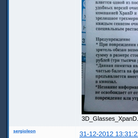
3D_Glasses_XpanD.j
sergioleon
31-12-2012 13:31:2