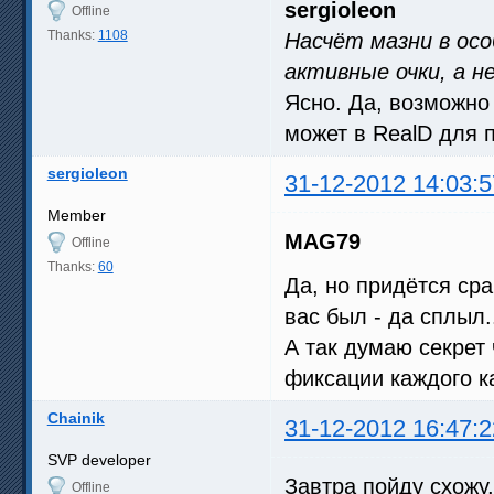
sergioleon
Offline
Thanks:
1108
Насчёт мазни в ос
активные очки, а н
Ясно. Да, возможно 
может в RealD для 
sergioleon
31-12-2012 14:03:5
Member
MAG79
Offline
Thanks:
60
Да, но придётся сра
вас был - да сплыл.
А так думаю секрет 
фиксации каждого ка
Chainik
31-12-2012 16:47:2
SVP developer
Завтра пойду схожу
Offline