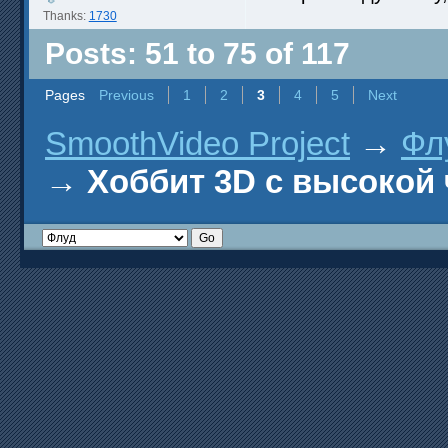
Thanks:
1730
Posts: 51 to 75 of 117
Pages
Previous
1
2
3
4
5
Next
SmoothVideo Project
→
Фл
→
Хоббит 3D с высокой 