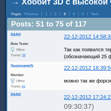
→
Хоббит 3D с высокой 
Pages
Previous
1
2
3
4
5
Next
Posts: 51 to 75 of 117
DAAO
22-12-2012 14:58:3
Beta Tester
Так как появился т
Offline
Thanks:
59
(обозначающий 25 ф
%username%
22-12-2012 16:39:5
Member
можно так же форси
Offline
Thanks:
81
DAAO
22-12-2012 17:24:2
09:30:37)