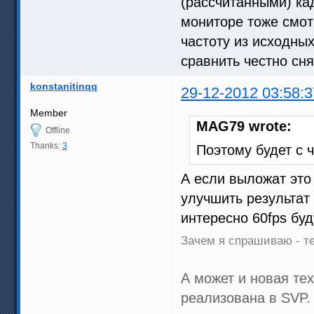
(рассчитанными) ка
мониторе тоже смо
частоту из исходных
сравнить честно с
konstanitinqq
29-12-2012 03:58:3
Member
MAG79 wrote:
Offline
Thanks:
3
Поэтому будет с 
А если выложат это
улучшить результат
интересно 60fps бу
Зачем я спрашиваю - те
А может и новая тех
реализована в SVP.