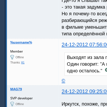
Где-то я слышал та
- это такая задумка
Но я почему-то все
разбирающийся режи
в фильме уменьшить
типа определённой 
%username%
24-12-2012 07:56:0
Member
Выходят из зала 
Offline
Thanks:
81
Один говорит: "А 
одно осталось."
©
MAG79
24-12-2012 09:25:0
SVP developer
Иркутск, похоже, п
Offline