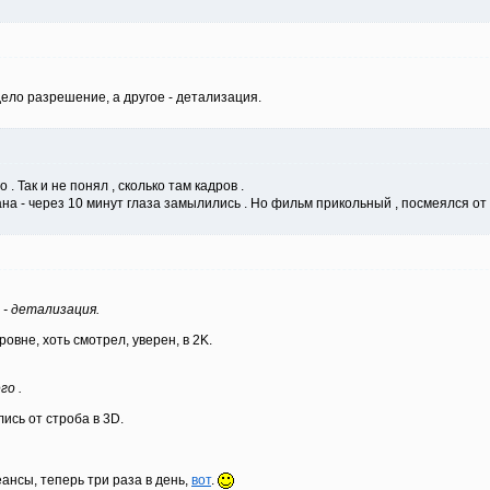
 дело разрешение, а другое - детализация.
 . Так и не понял , сколько там кадров .
а - через 10 минут глаза замылились . Но фильм прикольный , посмеялся от 
 - детализация.
овне, хоть смотрел, уверен, в 2K.
го .
ись от строба в 3D.
ансы, теперь три раза в день,
вот
.