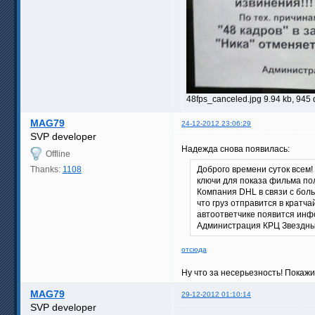
48fps_canceled.jpg 9.94 kb, 945
MAG79
24-12-2012 23:06:29
SVP developer
Надежда снова появилась:
Offline
Thanks:
1108
Доброго времени суток всем!
ключи для показа фильма по
Компания DHL в связи с боль
что груз отправится в кратча
автоответчике появится инф
Администрация КРЦ Звездны
отсюда
Ну что за несерьезность! Покажи
MAG79
29-12-2012 01:10:14
SVP developer