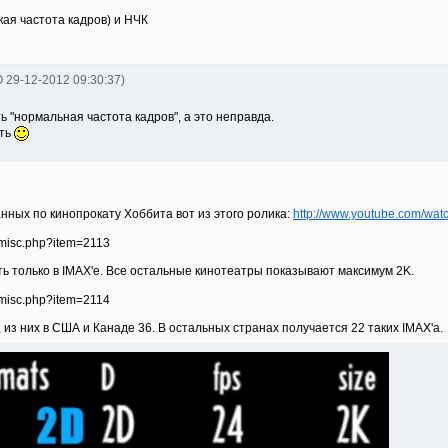
кая частота кадров) и НЧК
O 29-12-2012 09:30:37)
ь "нормальная частота кадров", а это неправда.
ать
нных по кинопрокату Хоббита вот из этого ролика:
http://www.youtube.com/wa
ь только в IMAX'е. Все остальные кинотеатры показывают максимум 2K.
, из них в США и Канаде 36. В остальных странах получается 22 таких IMAX'а.