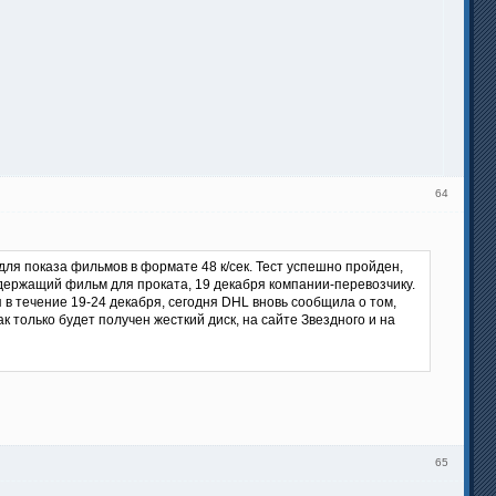
64
для показа фильмов в формате 48 к/сек. Тест успешно пройден,
держащий фильм для проката, 19 декабря компании-перевозчику.
 в течение 19-24 декабря, сегодня DHL вновь сообщила о том,
к только будет получен жесткий диск, на сайте Звездного и на
65