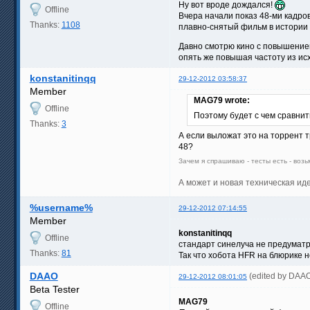
Ну вот вроде дождался!
Offline
Вчера начали показ 48-ми кадро
Thanks:
1108
плавно-снятый фильм в истории
Давно смотрю кино с повышением
опять же повышая частоту из ис
konstanitinqq
29-12-2012 03:58:37
Member
MAG79 wrote:
Offline
Поэтому будет с чем сравни
Thanks:
3
А если выложат это на торрент 
48?
Зачем я спрашиваю - тесты есть - возь
А может и новая техническая иде
%username%
29-12-2012 07:14:55
Member
konstanitinqq
Offline
стандарт синелуча не предуматр
Thanks:
81
Так что хобота HFR на блюрике н
DAAO
(edited by DAA
29-12-2012 08:01:05
Beta Tester
MAG79
Offline