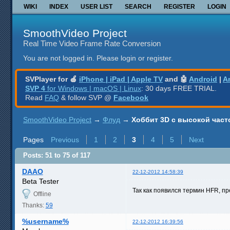
WIKI
INDEX
USER LIST
SEARCH
REGISTER
LOGIN
SmoothVideo Project
Real Time Video Frame Rate Conversion
You are not logged in.
Please login or register.
SVPlayer for 🍎
iPhone | iPad | Apple TV
and 🤖
Android
|
A
SVP 4
for Windows | macOS | Linux
: 30 days FREE TRIAL.
Read
FAQ
& follow SVP @
Facebook
SmoothVideo Project
→
Флуд
→
Хоббит 3D с высокой част
Pages
Previous
1
2
3
4
5
Next
Posts: 51 to 75 of 117
DAAO
22-12-2012 14:58:39
Beta Tester
Так как появился термин HFR, п
Offline
Thanks:
59
%username%
22-12-2012 16:39:56