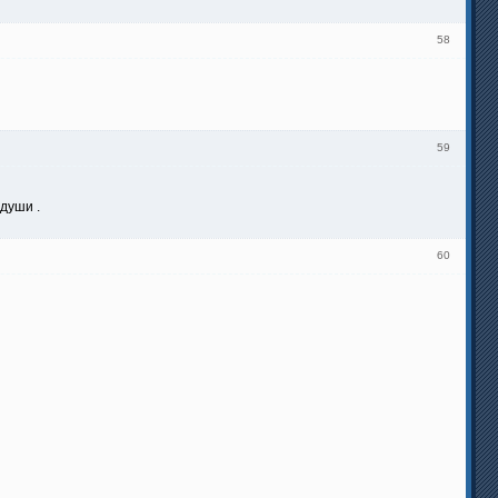
58
59
души .
60