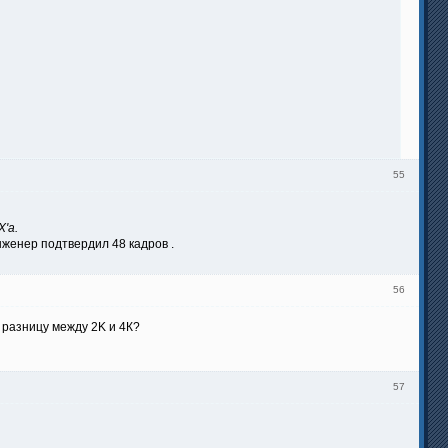
55
'а.
инженер подтвердил 48 кадров .
56
 разницу между 2K и 4К?
57