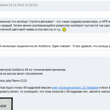
tlamer 23-12-2012 21:20:22)
мнение что вообще "строб в фильмах" - это такая задумка режиссёра, а HFR в
что каждый более менее разбирающийся режиссёр наоборот пытается так сде
лённой цветовой гаммы в опр.местах и т.д..
 несколько пацанов после Хоббита. Один говорит: "А все думали, что кольца 
осмотром Хоббита-48 по техническим причинам.
ам на кассах висит объявление:
. Как будто показ 48 кадровой версии
идет полным ходом с 22 декабря
и безо 
овать билет, то сообщают, что пока сеансов с 48 кадрами нет, звоните завтра