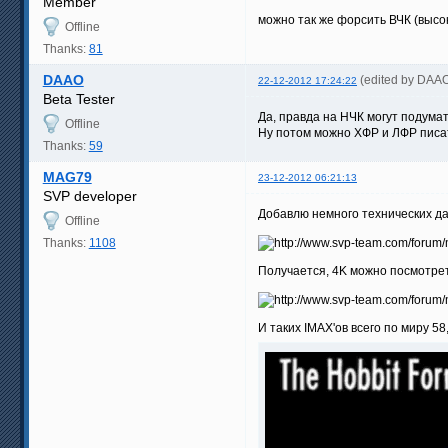
Member
можно так же форсить ВЧК (высо
Offline
Thanks:
81
DAAO
(edited by DAA
22-12-2012 17:24:22
Beta Tester
Да, правда на НЧК могут подумат
Offline
Ну потом можно ХФР и ЛФР пис
Thanks:
59
MAG79
23-12-2012 06:21:13
SVP developer
Добавлю немного технических да
Offline
Thanks:
1108
Получается, 4K можно посмотрет
И таких IMAX'ов всего по миру 58