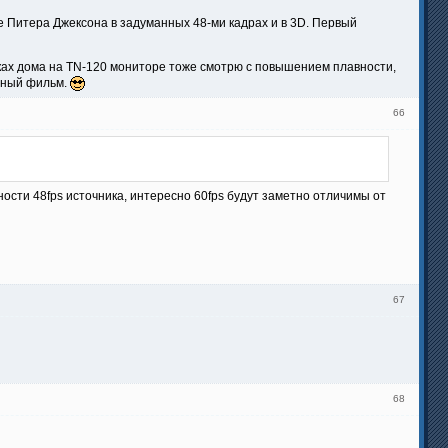
е Питера Джексона в задуманных 48-ми кадрах и в 3D. Первый
чках дома на TN-120 мониторе тоже смотрю с повышением плавности,
авный фильм.
66
ости 48fps источника, интересно 60fps будут заметно отличимы от
67
68