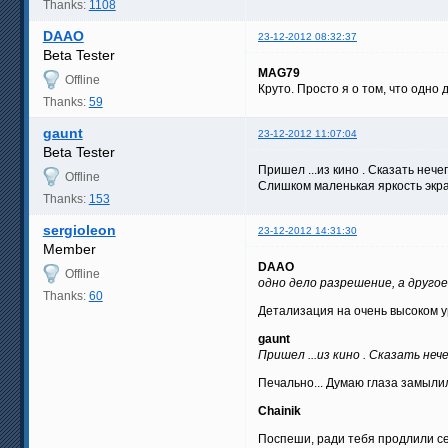
Thanks:
1108
DAAO
23-12-2012 08:32:37
Beta Tester
MAG79
Offline
Круто. Просто я о том, что одно
Thanks:
59
gaunt
23-12-2012 11:07:04
Beta Tester
Пришел ...из кино . Сказать нечего
Offline
Слишком маленькая яркость экран
Thanks:
153
sergioleon
23-12-2012 14:31:30
Member
DAAO
Offline
одно дело разрешение, а другое
Thanks:
60
Детализация на очень высоком ур
gaunt
Пришел ...из кино . Сказать нече
Печально... Думаю глаза замылил
Chainik
Поспеши, ради тебя продлили се