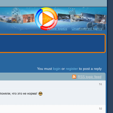
Active topics
Unanswered topics
You must
login
or
register
to post a reply
RSS topic feed
51
поняли, что это не норма!
52