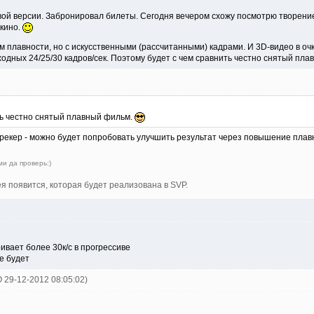
вой версии. Забронировал билеты. Сегодня вечером схожу посмотрю творени
 кино.
 плавности, но с искусственными (рассчитанными) кадрами. И 3D-видео в о
ходных 24/25/30 кадров/сек. Поэтому будет с чем сравнить честно снятый пл
ть честно снятый плавный фильм.
трекер - можно будет попробовать улучшить результат через повышение плавн
ми да проверь:)
я появится, которая будет реализована в SVP.
ивает более 30к/с в прогрессиве
е будет
O 29-12-2012 08:05:02)