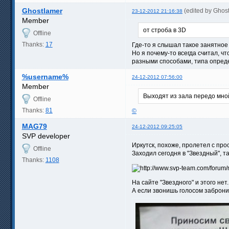
Ghostlamer
(edited by Ghos
23-12-2012 21:16:38
Member
от строба в 3D
Offline
Thanks:
17
Где-то я слышал такое занятное 
Но я почему-то всегда считал, 
разными способами, типа опреде
%username%
24-12-2012 07:56:00
Member
Выходят из зала передо мной
Offline
Thanks:
81
©
MAG79
24-12-2012 09:25:05
SVP developer
Иркутск, похоже, пролетел с пр
Offline
Заходил сегодня в "Звездный", т
Thanks:
1108
На сайте "Звездного" и этого нет
А если звонишь голосом забронир