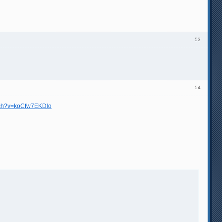
53
54
tch?v=koCfw7EKDlo