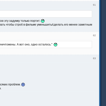
61
сю эту задумку только портит.
лать чтобы строб в фильме уменьшить/сделать его менее заметным
62
уничтожены. А вот оно, одно осталось."
63
всяких проблем.
.