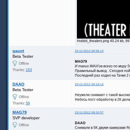
Hobbit_theaters.png 40.24 kb, 9
gaunt
23-12-2012 06:56:13
Beta Tester
MAG79
Offline
И таких IMAX'ов всего по миру 
Thanks:
153
Правильный вывод . Сегодня пойд
Последний раз ходил на Тачки 2 
DAAO
23-12-2012 08:19:14
Beta Tester
Неужели снимают с такой высокой
Offline
Небось пост-обработку в 2К дела
Thanks:
59
MAG79
23-12-2012 08:20:57
SVP developer
DAAO
Offline
Снимали в 5K двумя камерами Re