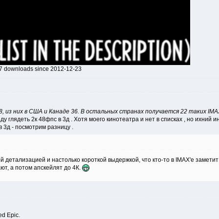
97 downloads since 2012-12-23
58, из них в США и Канаде 36. В остальных странах получается 22 таких IMAX
у глядеть 2к 48фпс в 3д . Хотя моего кинотеатра и нет в списках , но ихний 
в 3д - посмотрим разницу .
 детализацией и настолько короткой выдержкой, что кто-то в IMAX'е заметит
ют, а потом апскейлят до 4К.
d Epic.