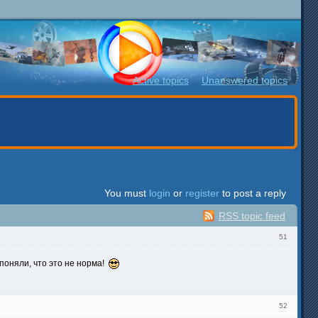
Active topics
Unanswered topics
You must
login
or
register
to post a reply
RSS topic feed
51
поняли, что это не норма!
52