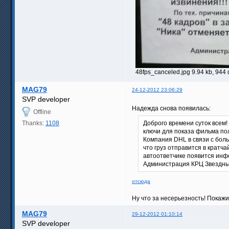
48fps_canceled.jpg 9.94 kb, 944
MAG79
24-12-2012 23:06:29
SVP developer
Надежда снова появилась:
Offline
Thanks:
1108
Доброго времени суток всем!
ключи для показа фильма по
Компания DHL в связи с боль
что груз отправится в кратча
автоответчике появится инф
Администрация КРЦ Звездны
отсюда
Ну что за несерьезность! Покажи
MAG79
29-12-2012 01:10:14
SVP developer