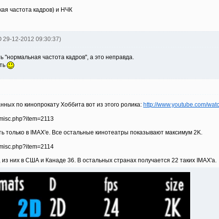
кая частота кадров) и НЧК
O 29-12-2012 09:30:37)
ь "нормальная частота кадров", а это неправда.
ать
нных по кинопрокату Хоббита вот из этого ролика:
http://www.youtube.com/wa
ь только в IMAX'е. Все остальные кинотеатры показывают максимум 2K.
, из них в США и Канаде 36. В остальных странах получается 22 таких IMAX'а.