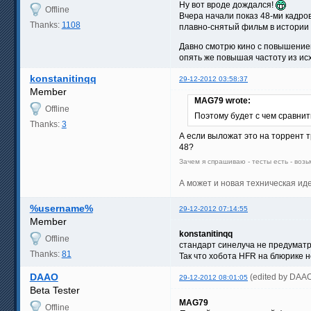
Ну вот вроде дождался!
Offline
Вчера начали показ 48-ми кадро
Thanks:
1108
плавно-снятый фильм в истории
Давно смотрю кино с повышением
опять же повышая частоту из ис
konstanitinqq
29-12-2012 03:58:37
Member
MAG79 wrote:
Offline
Поэтому будет с чем сравни
Thanks:
3
А если выложат это на торрент 
48?
Зачем я спрашиваю - тесты есть - возь
А может и новая техническая иде
%username%
29-12-2012 07:14:55
Member
konstanitinqq
Offline
стандарт синелуча не предуматр
Thanks:
81
Так что хобота HFR на блюрике н
DAAO
(edited by DAA
29-12-2012 08:01:05
Beta Tester
MAG79
Offline