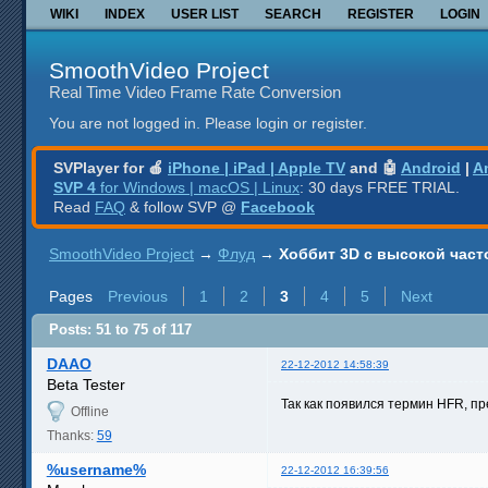
WIKI
INDEX
USER LIST
SEARCH
REGISTER
LOGIN
SmoothVideo Project
Real Time Video Frame Rate Conversion
You are not logged in.
Please login or register.
SVPlayer for 🍎
iPhone | iPad | Apple TV
and 🤖
Android
|
A
SVP 4
for Windows | macOS | Linux
: 30 days FREE TRIAL.
Read
FAQ
& follow SVP @
Facebook
SmoothVideo Project
→
Флуд
→
Хоббит 3D с высокой част
Pages
Previous
1
2
3
4
5
Next
Posts: 51 to 75 of 117
DAAO
22-12-2012 14:58:39
Beta Tester
Так как появился термин HFR, п
Offline
Thanks:
59
%username%
22-12-2012 16:39:56