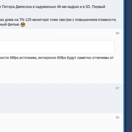
е Питера Джексона в задуманных 48-ми кадрах и в 3D. Первый
чках дома на TN-120 мониторе тоже смотрю с повышением плавности,
авный фильм.
66
ости 48fps источника, интересно 60fps будут заметно отличимы от
67
68