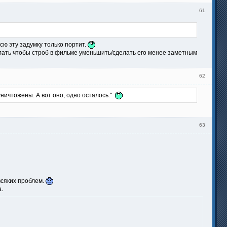
61
сю эту задумку только портит.
лать чтобы строб в фильме уменьшить/сделать его менее заметным
62
уничтожены. А вот оно, одно осталось."
63
всяких проблем.
.