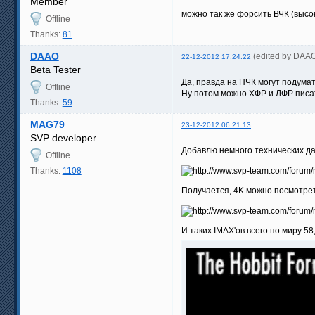
Member
можно так же форсить ВЧК (высо
Offline
Thanks:
81
DAAO
(edited by DAA
22-12-2012 17:24:22
Beta Tester
Да, правда на НЧК могут подумат
Offline
Ну потом можно ХФР и ЛФР пис
Thanks:
59
MAG79
23-12-2012 06:21:13
SVP developer
Добавлю немного технических да
Offline
Thanks:
1108
Получается, 4K можно посмотрет
И таких IMAX'ов всего по миру 58