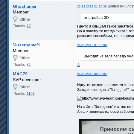
Ghostlamer
(edited by Ghos
23-12-2012 21:16:38
Member
от строба в 3D
Offline
Thanks:
17
Где-то я слышал такое занятное 
Но я почему-то всегда считал, 
разными способами, типа опреде
%username%
24-12-2012 07:56:00
Member
Выходят из зала передо мной
Offline
Thanks:
81
©
MAG79
24-12-2012 09:25:05
SVP developer
Иркутск, похоже, пролетел с пр
Offline
Заходил сегодня в "Звездный", т
Thanks:
1108
На сайте "Звездного" и этого нет
А если звонишь голосом забронир