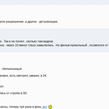
 дело разрешение, а другое - детализация.
 . Так и не понял , сколько там кадров .
а - через 10 минут глаза замылились . Но фильм прикольный , посмеялся от 
 - детализация.
овне, хоть смотрел, уверен, в 2K.
го .
ись от строба в 3D.
ансы, теперь три раза в день,
вот
.