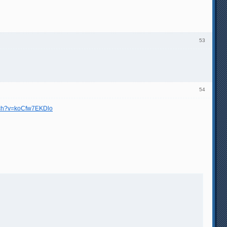
53
54
tch?v=koCfw7EKDlo