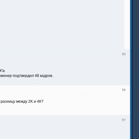
55
'а.
инженер подтвердил 48 кадров .
56
 разницу между 2K и 4К?
57