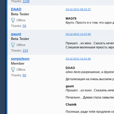
Thanks:
1108
DAAO
23-12-2012 08:32:37
Beta Tester
MAG79
Offline
Круто. Просто я о том, что одно
Thanks:
59
gaunt
23-12-2012 11:07:04
Beta Tester
Пришел ...из кино . Сказать нечего
Offline
Слишком маленькая яркость экран
Thanks:
153
sergioleon
23-12-2012 14:31:30
Member
DAAO
Offline
одно дело разрешение, а другое
Thanks:
60
Детализация на очень высоком ур
gaunt
Пришел ...из кино . Сказать нече
Печально... Думаю глаза замылил
Chainik
Поспеши, ради тебя продлили се