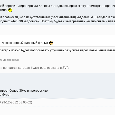
вой версии. Забронировал билеты. Сегодня вечером схожу посмотрю творени
 кино.
 плавности, но с искусственными (рассчитанными) кадрами. И 3D-видео в о
ходных 24/25/30 кадров/сек. Поэтому будет с чем сравнить честно снятый пл
ть честно снятый плавный фильм.
трекер - можно будет попробовать улучшить результат через повышение плавн
ми да проверь:)
я появится, которая будет реализована в SVP.
ивает более 30к/с в прогрессиве
е будет
O 29-12-2012 08:05:02)