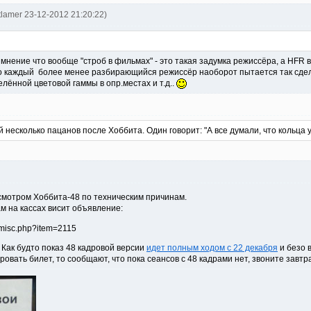
tlamer 23-12-2012 21:20:22)
мнение что вообще "строб в фильмах" - это такая задумка режиссёра, а HFR в
что каждый более менее разбирающийся режиссёр наоборот пытается так сде
лённой цветовой гаммы в опр.местах и т.д..
 несколько пацанов после Хоббита. Один говорит: "А все думали, что кольца 
осмотром Хоббита-48 по техническим причинам.
ам на кассах висит объявление:
. Как будто показ 48 кадровой версии
идет полным ходом с 22 декабря
и безо 
овать билет, то сообщают, что пока сеансов с 48 кадрами нет, звоните завтра