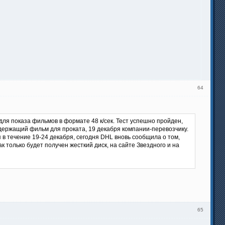
64
для показа фильмов в формате 48 к/сек. Тест успешно пройден,
держащий фильм для проката, 19 декабря компании-перевозчику.
 в течение 19-24 декабря, сегодня DHL вновь сообщила о том,
к только будет получен жесткий диск, на сайте Звездного и на
65