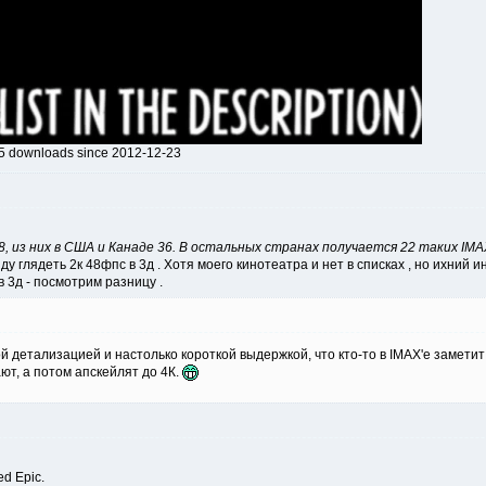
95 downloads since 2012-12-23
58, из них в США и Канаде 36. В остальных странах получается 22 таких IMAX
у глядеть 2к 48фпс в 3д . Хотя моего кинотеатра и нет в списках , но ихний 
в 3д - посмотрим разницу .
 детализацией и настолько короткой выдержкой, что кто-то в IMAX'е заметит
ют, а потом апскейлят до 4К.
d Epic.