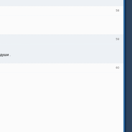
58
59
души .
60