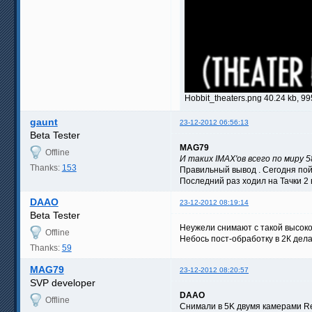
Hobbit_theaters.png 40.24 kb, 9
gaunt
23-12-2012 06:56:13
Beta Tester
MAG79
Offline
И таких IMAX'ов всего по миру 
Thanks:
153
Правильный вывод . Сегодня пойд
Последний раз ходил на Тачки 2 
DAAO
23-12-2012 08:19:14
Beta Tester
Неужели снимают с такой высокой
Offline
Небось пост-обработку в 2К дела
Thanks:
59
MAG79
23-12-2012 08:20:57
SVP developer
DAAO
Offline
Снимали в 5K двумя камерами Re