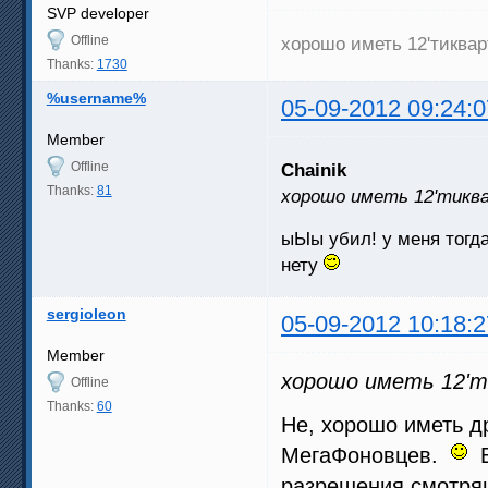
SVP developer
Offline
хорошо иметь 12'тиква
Thanks:
1730
%username%
05-09-2012 09:24:0
Member
Offline
Chainik
Thanks:
81
хорошо иметь 12'тик
ыЫы убил! у меня тогда
нету
sergioleon
05-09-2012 10:18:2
Member
хорошо иметь 12'
Offline
Thanks:
60
Не, хорошо иметь др
МегаФоновцев.
В
разрешения смотрящ