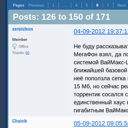
Pages
Previous
1
…
4
5
6
7
Next
Posts: 126 to 150 of 171
sergioleon
04-09-2012 19:37:1
Member
Не буду рассказыват
Offline
Thanks:
60
МегаФон взял, да п
системой ВайМакс-Ц
ближайшей базовой 
неё поползла сетка 
15 Мб, но сейчас ре
торрентик сосался 
единственный хаус 
гигабитным ВайМакс
Chainik
05-09-2012 09:05:5