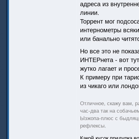
адреса из внутренне
линии.
Торрент мог подсоса
интернометры всяки
или банально читят
Но все это не показ
ИНТЕРнета - вот ту
жутко лагает и прос
К примеру при тариф
из чикаго или лондо
Отличное, скажу вам, р
час-два так на собачье
Ызжопа-плюс с быдляцк
рефлексы.
Какой кусок придурка в