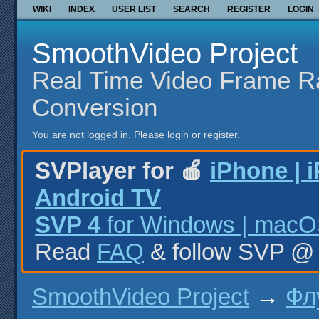
WIKI
INDEX
USER LIST
SEARCH
REGISTER
LOGIN
SmoothVideo Project
Real Time Video Frame R
Conversion
You are not logged in.
Please login or register.
SVPlayer for 🍎
iPhone | 
Android TV
SVP 4
for Windows | macOS
Read
FAQ
& follow SVP 
SmoothVideo Project
→
Фл