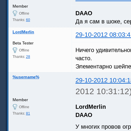
Member
DAAO
Offline
Thanks:
60
Да я сам в шоке, се
LordMerlin
29-10-2012 08:03:4
Beta Tester
Ничего удивительног
Offline
Thanks:
28
часто.
Элементарно шейпе
%username%
29-10-2012 10:04:1
2012 10:31:12
Member
LordMerlin
Offline
Thanks:
81
DAAO
У многих провов огр