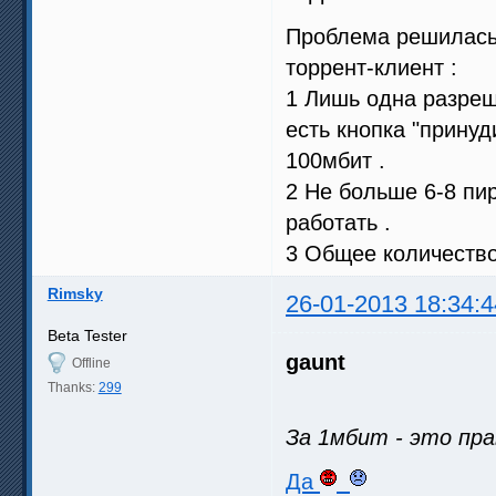
Проблема решилась 
торрент-клиент :
1 Лишь одна разреше
есть кнопка "принуд
100мбит .
2 Не больше 6-8 пир
работать .
3 Общее количество
Rimsky
26-01-2013 18:34:4
Beta Tester
gaunt
Offline
Thanks:
299
За 1мбит - это пра
Да