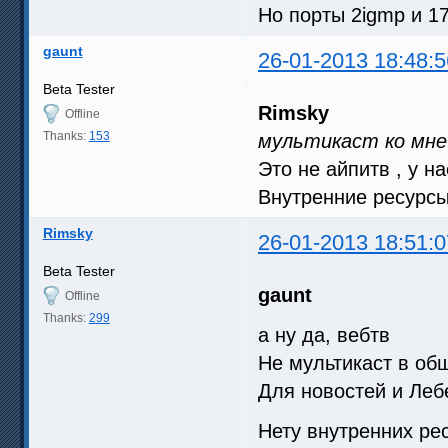
Но порты 2igmp и 1
gaunt
26-01-2013 18:48:5
Beta Tester
Rimsky
Offline
Thanks:
153
мультикаст ко мне
Это не айпитв , у на
Внутренние ресурсы
Rimsky
26-01-2013 18:51:0
Beta Tester
gaunt
Offline
Thanks:
299
а ну да, вебтв
Не мультикаст в об
Для новостей и Леб
Нету внутренних ре