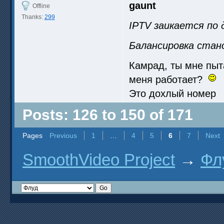
gaunt
Offline
Thanks:
299
IPTV заикается по 
Балансировка стан
Камрад, ты мне пыта
меня работает?
Это дохлый номер
Posts: 126 to 150 of 171
Pages
Previous
1
…
4
5
6
7
Next
SmoothVideo Project
→
Фл