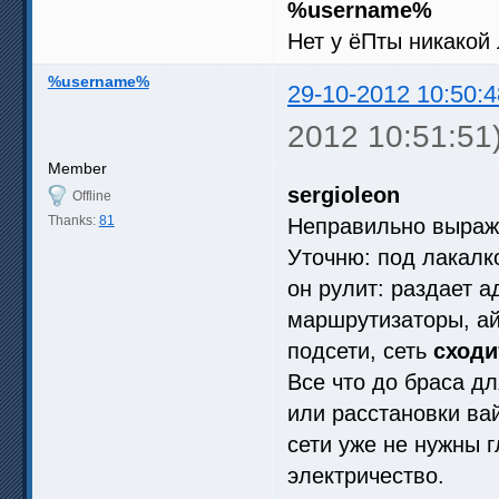
%username%
Нет у ёПты никакой 
%username%
29-10-2012 10:50:4
2012 10:51:51
Member
sergioleon
Offline
Thanks:
81
Неправильно выраж
Уточню: под лакалк
он рулит: раздает а
маршрутизаторы, ай
подсети, сеть
сходи
Все что до браса д
или расстановки ва
сети уже не нужны 
электричество.