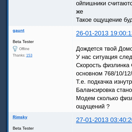
ойпишники считаютс
же
Такое ощущение бу
gaunt
26-01-2013 19:00:1
Beta Tester
Дождется твой Домо
Offline
Thanks:
153
У нас ситуация сле
Скорость физлинка 
основном 768/10/12/
Т.е. подкачка изнутр
Балансировка стан
Модем сколько физл
ощущений ?
Rimsky
27-01-2013 03:40:2
Beta Tester