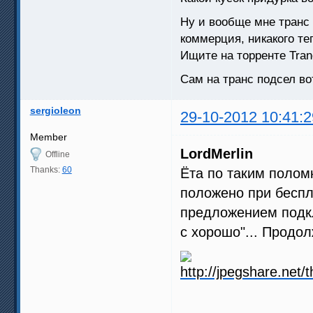
Ну и вообще мне транс 
коммерция, никакого т
Ищите на торренте Tranc
Сам на транс подсел во
sergioleon
29-10-2012 10:41:2
Member
LordMerlin
Offline
Thanks:
60
Ёта по таким поломк
положено при беспл
предложением подклю
с хорошо"... Продо