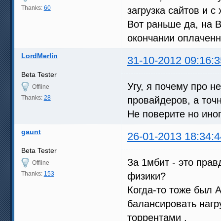
Thanks:
60
загрузка сайтов и с
Вот раньше да, на 
окончании оплаченн
LordMerlin
31-10-2012 09:16:3
Beta Tester
Угу, я почему про н
Offline
Thanks:
28
провайдеров, а точн
Не поверите но ино
gaunt
26-01-2013 18:34:4
Beta Tester
За 1мбит - это прав
Offline
Thanks:
153
физики?
Когда-то тоже был А
балансировать нагру
торрентами .