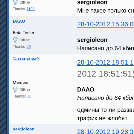
sergioleon
Offline
Thanks:
1108
Мне такое только с
DAAO
28-10-2012 15:36:0
Beta Tester
sergioleon
Offline
Thanks:
59
Написано до 64 кби
%username%
28-10-2012 18:51:1
2012 18:51:51
Member
DAAO
Offline
Thanks:
81
Написано до 64 кби
одмины то ли раззв
трафик не жлобят
sergioleon
28-10-2012 19:28:3