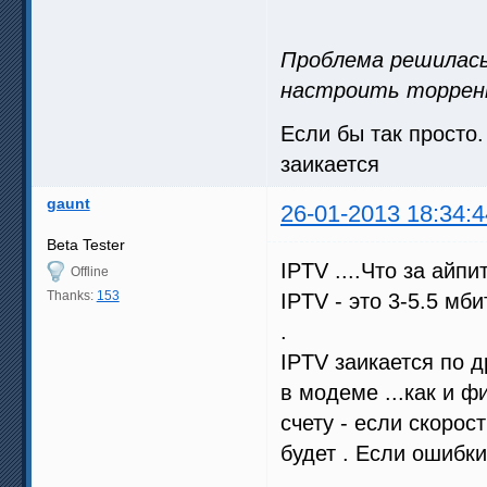
Проблема решилась
настроить торрен
Если бы так просто.
заикается
gaunt
26-01-2013 18:34:4
Beta Tester
IPTV ....Что за айпи
Offline
Thanks:
153
IPTV - это 3-5.5 мб
.
IPTV заикается по д
в модеме ...как и 
счету - если скорос
будет . Если ошибки