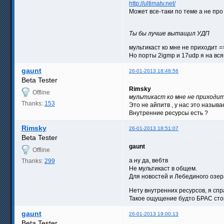
http://ultimatv.net/
Может все-таки по теме а не про
Ты бы лучше вытащил УДП
мультикаст ко мне не приходит =
Но порты 2igmp и 17udp я на вс
gaunt
26-01-2013 18:48:56
Beta Tester
Rimsky
Offline
мультикаст ко мне не приходит
Thanks:
153
Это не айпитв , у нас это называ
Внутренние ресурсы есть ?
Rimsky
26-01-2013 18:51:07
Beta Tester
gaunt
Offline
а ну да, вебтв
Thanks:
299
Не мультикаст в общем.
Для новостей и Лебединого озер
Нету внутренних ресурсов, я сп
Такое ощущение будто БРАС сто
gaunt
26-01-2013 19:00:13
Beta Tester