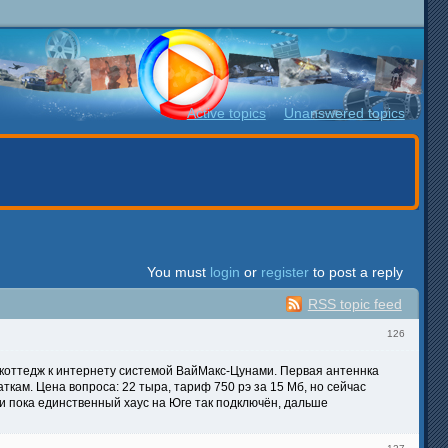
Active topics
Unanswered topics
You must
login
or
register
to post a reply
RSS topic feed
126
й коттедж к интернету системой ВайМакс-Цунами. Первая антеннка
ткам. Цена вопроса: 22 тыра, тариф 750 рэ за 15 Мб, но сейчас
и пока единственный хаус на Юге так подключён, дальше