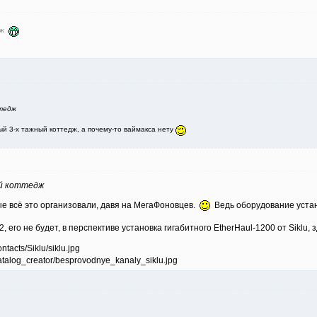
едж
тедж
ый 3-х тажный коттедж, а почему-то ваймакса нету
й коттедж
ые всё это организовали, давя на МегаФоновцев.
Ведь оборудование устан
, его не будет, в перспективе установка гигабитного EtherHaul-1200 от Siklu