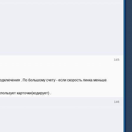
145
 подключения . По большому счету - если скорость линка меньше
пользует карточки(кодирует) .
146