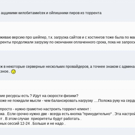
 аццикими килобитами/сек и ойпишники пиров из торрента
живаю версию про шейпер, т.к. загрузка сайтов и с хостингов тоже была по ма
рренты продолжали загрузку по окончании оплаченного срока, пока не запро
хож в некоторые серверные нескольких провайдеров, а точнее знаком с админами
азное..
ние ресурсы есть ? Идут на скорости физики?
тоже не покидали мысли - чем балансировать нагрузку .....Положа руку на сер
росто - нужно грамотно настроить торрент-клиент :
а . Если срочно нужно две - всегда есть кнопка "принудительно* . Эта настро
т . В этом случае приоритеты будут работать .
ых сессий 12-24 . Больше и не надо .