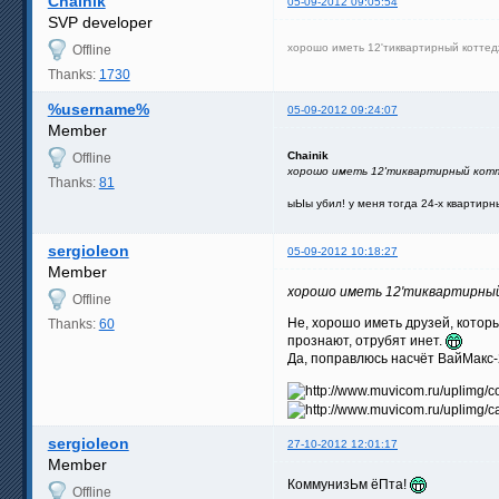
Chainik
05-09-2012 09:05:54
SVP developer
хорошо иметь 12'тиквартирный котт
Offline
Thanks:
1730
%username%
05-09-2012 09:24:07
Member
Chainik
Offline
хорошо иметь 12'тиквартирный кот
Thanks:
81
ыЫы убил! у меня тогда 24-х квартирн
sergioleon
05-09-2012 10:18:27
Member
хорошо иметь 12'тиквартирны
Offline
Не, хорошо иметь друзей, котор
Thanks:
60
прознают, отрубят инет.
Да, поправлюсь насчёт ВайМакс-2
sergioleon
27-10-2012 12:01:17
Member
КоммунизЬм ёПта!
Offline