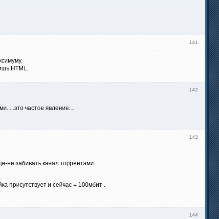
141
ксимуму.
сишь HTML.
142
.....это частое явление....
143
дце-не забивать канал торрентами .
йка присутствует и сейчас = 100мбит .
144