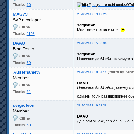
Thanks:
60
MAG79
27-10-2012 13:12:25
SVP developer
sergioleon
Offline
Мне такое только снится
Thanks:
1108
DAAO
28-10-2012 15:36:00
Beta Tester
sergioleon
Offline
Написано до 64 кбит, почему ж 
Thanks:
59
%username%
(edited by %us
28-10-2012 18:51:12
Member
DAAO
Offline
Написано до 64 кбит, почему ж 
Thanks:
81
одмины то ли раззвиздяйнее обы
sergioleon
28-10-2012 19:28:38
Member
DAAO
Offline
Да я сам в шоке, серьёзно... Зон
Thanks:
60