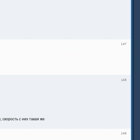
147
148
 скорость с них такая же
149