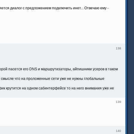
ляется диалог с предложением подключить инет... Отвечаю ему -
138
оторой пасется его DNS и маршрутизаторы, айпишники усеров в таком
 в смысле что на проложенные сети уже не нужны глобальные
афик крутится на одном сабинтерфейсе то на него внимания уже не
139
140