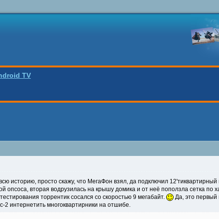
ndroid TV
всю историю, просто скажу, что МегаФон взял, да подключил 12'тиквартирны
 опсоса, вторая водрузилась на крышу домика и от неё поползла сетка по ха
ь тестирования торрентик сосался со скоростью 9 мегабайт.
Да, это первый 
с-2 интернетить многоквартирники на отшибе.