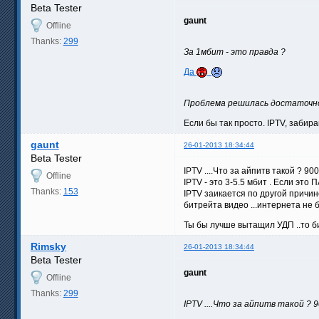
Beta Tester
gaunt
Offline
Thanks:
299
За 1мбит - это правда ?
Да
Проблема решилась достаточно
Если бы так просто. IPTV, забир
gaunt
26-01-2013 18:34:44
Beta Tester
IPTV ....Что за айпитв такой ? 90
Offline
IPTV - это 3-5.5 мбит . Если это 
Thanks:
153
IPTV заикается по другой причин
битрейта видео ...интернета не б
Ты бы лучше вытащил УДП ..то би
Rimsky
26-01-2013 18:34:44
Beta Tester
gaunt
Offline
Thanks:
299
IPTV ....Что за айпитв такой ?