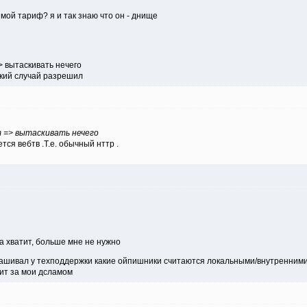
 мой тариф? я и так знаю что он - днище
> вытаскивать нечего
який случай разрешил
 => вытаскивать нечего
ется вебтв .Т.е. обычный нттр .
а хватит, больше мне не нужно
рашивал у техподдержки какие ойпишники считаются локальными/внутренними,
ит за мои дсламом