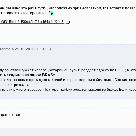
н, забавно что раз в сутки, как положено при бесплатном, всё встаёт и появ
... Продолжаю тестирование.
ername% 29-10-2012 10:51:51)
ду собственную сеть прова , которой он рулит: раздает адреса по DHCP, в к
сеть
сходится на одном BRASe
 бесплатно после прокладки кабелей или расстановки ваймаксика. Бесплатно
за электричество.
н платит, много и сурово. Поэтому трафик режется выходя из браса. Если тр
 цепляются.