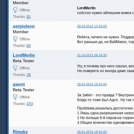
Member
LordMerlin
Offline
собссно нужен айпишник компа с
Thanks:
81
sergioleon
30-10-2012 14:16:05
Member
Ребята, ничего не нужно. Поддер
Offline
Вот раньше да, на ВайМаксе, то
Thanks:
60
LordMerlin
31-10-2012 09:16:35
Beta Tester
Угу, я почему про него сказал, в
Offline
Не поверите но иногда даже зак
Thanks:
28
gaunt
26-01-2013 18:34:44
Beta Tester
За 1мбит - это правда ? Внутрен
Offline
Когда-то тоже был Адсл . Ну так 
Thanks:
153
Проблема решилась достаточно п
1 Лишь одна разрешенная загрузк
2 Не больше 6-8 пиров на торрен
3 Общее количество одновременн
Rimsky
26-01-2013 18:34:44