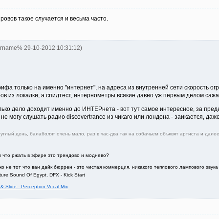
провов такое случается и весьма часто.
ername% 29-10-2012 10:31:12)
ифа только на именно "интернет", на адреса из внутренней сети скорость ог
ов из локалки, а спидтест, интернометры всякие давно уж первым делом сажа
олько дело доходит именно до ИНТЕРнета - вот тут самое интересное, за пре
е могу слушать радио discovertrance из чикаго или лондона - заикается, даже
руглый день, балаболят очень мало, раз в час-два так на собачьем объявят артиста и да
л что ржать в эфире это трендово и моднево?
ко не тот что ван дайк бюррен - это чистая коммерция, никакого теплового лампового звук
re Sound Of Egypt, DFX - Kick Start
& Slide - Perception Vocal Mix