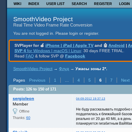
WIKI
INDEX
USER LIST
SEARCH
REGISTER
LOGIN
SmoothVideo Project
Real Time Video Frame Rate Conversion
You are not logged in.
Please login or register.
SVPlayer for 🍎
iPhone | iPad | Apple TV
and 🤖
Android
|
A
SVP 4
for Windows | macOS | Linux
: 30 days FREE TRIAL.
Read
FAQ
& follow SVP @
Facebook
SmoothVideo Project
→
Флуд
→
Ужасы зоны 2*.
Pages
Previous
1
…
4
5
6
7
Next
Posts: 126 to 150 of 171
sergioleon
04-09-2012 19:37:13
Member
Не буду рассказывать подробно 
Offline
подцепилась к ближайшей базовой
Thanks:
60
реально от 20 до 40 Мб, а в ден
планируется гигабитным ВайМак