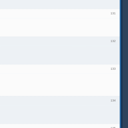
131
132
133
134