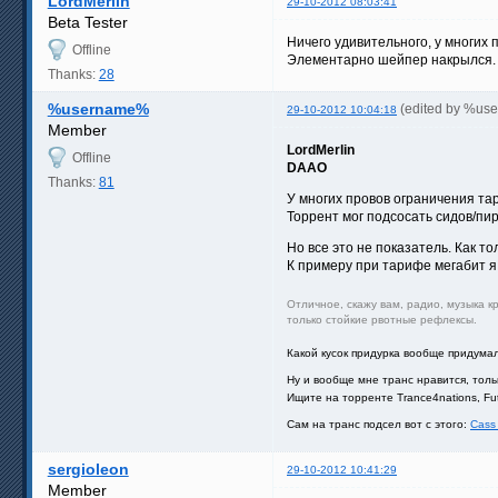
LordMerlin
29-10-2012 08:03:41
Beta Tester
Ничего удивительного, у многих 
Offline
Элементарно шейпер накрылся.
Thanks:
28
%username%
(edited by %us
29-10-2012 10:04:18
Member
LordMerlin
Offline
DAAO
Thanks:
81
У многих провов ограничения тар
Торрент мог подсосать сидов/пир
Но все это не показатель. Как т
К примеру при тарифе мегабит я н
Отличное, скажу вам, радио, музыка к
только стойкие рвотные рефлексы.
Какой кусок придурка вообще придума
Ну и вообще мне транс нравится, толь
Ищите на торренте Trance4nations, Futu
Сам на транс подсел вот с этого:
Cass 
sergioleon
29-10-2012 10:41:29
Member