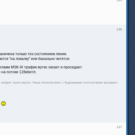
135
136
раничена только тех.состоянием линии.
ются "на локалку" или банально читятся.
делами MSK-IX трафик жутко лагает и проседает.
 на потоке 128кбит/с.
лее шпарят транс-музон. Наше Ызжопа-плюс с быдляцкими хохотуечками вызывает
а
137