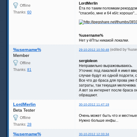
LordMerlin
Offline
Ёта по таким поломкам рекордсме
Thanks:
60
"спасибо, мне и 64 кб/с хорошо"
%username%
Нет у ёПты никакой локалки.
%username%
(edited by %us
29-10-2012 10:50:48
Member
sergioleon
Offline
Неправильно выражовываюсь.
Thanks:
81
Уточню: под лакалкой я имел вви
случае будут из одной подсети, 
Все что до браса для прова уже
затраты, так текущая мелочевка 
А вот за интернет после браса о
обращают.
LordMerlin
30-10-2012 11:47:19
Beta Tester
Очень может быть что и местные
Offline
Нужно больше инфы...
Thanks:
28
%username%
30-10-2012 12:33:34