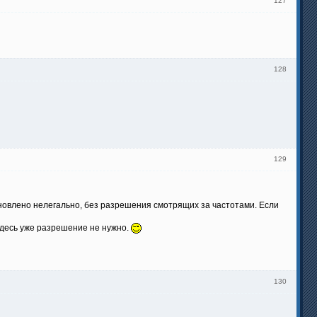
127
128
129
овлено нелегально, без разрешения смотрящих за частотами. Если
, здесь уже разрешение не нужно.
130