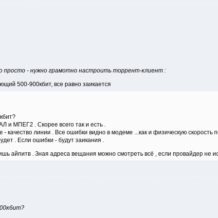
 просто - нужно грамотно настроить торрент-клиент :
ающий 500-900кбит, все равно заикается
0кбит?
ПАЛ и МПЕГ2 . Скорее всего так и есть .
е - качество линии . Все ошибки видно в модеме ...как и физическую скорость
удет . Если ошибки - будут заикания .
шь айпитв . Зная адреса вещания можно смотреть всё , если провайдер не ис
 900кбит?