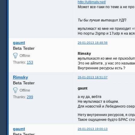
http://ultimatv.net/
Может все-таки по теме а не про
Ты бы лучше вытащил УДП
мультикаст ко мне не приходит =
Но порты 2igmp и 17udp я на вс
gaunt
26-01-2013 18:48:56
Beta Tester
Rimsky
Offline
мультикаст ко мне не приходит
Thanks:
153
Это не айпитв , у нас это называ
Внутренние ресурсы есть ?
Rimsky
26-01-2013 18:51:07
Beta Tester
gaunt
Offline
а ну да, вебтв
Thanks:
299
Не мультикаст в общем.
Для новостей и Лебединого озер
Нету внутренних ресурсов, я сп
Такое ощущение будто БРАС сто
gaunt
26-01-2013 19:00:13
Beta Tester