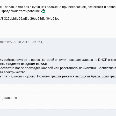
н, забавно что раз в сутки, как положено при бесплатном, всё встаёт и появ
... Продолжаю тестирование.
ername% 29-10-2012 10:51:51)
ду собственную сеть прова , которой он рулит: раздает адреса по DHCP, в к
сеть
сходится на одном BRASe
 бесплатно после прокладки кабелей или расстановки ваймаксика. Бесплатно
за электричество.
н платит, много и сурово. Поэтому трафик режется выходя из браса. Если тр
 цепляются.