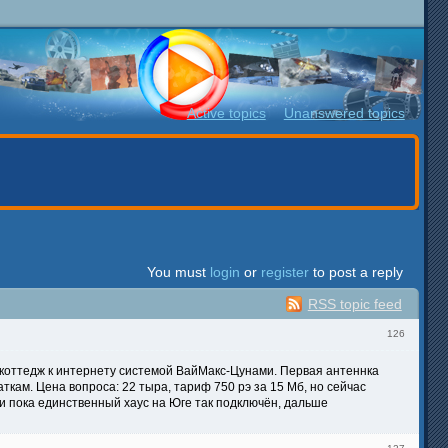
Active topics
Unanswered topics
You must
login
or
register
to post a reply
RSS topic feed
126
й коттедж к интернету системой ВайМакс-Цунами. Первая антеннка
ткам. Цена вопроса: 22 тыра, тариф 750 рэ за 15 Мб, но сейчас
и пока единственный хаус на Юге так подключён, дальше