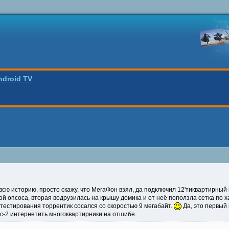
ndroid TV
всю историю, просто скажу, что МегаФон взял, да подключил 12'тиквартирны
 опсоса, вторая водрузилась на крышу домика и от неё поползла сетка по ха
ь тестирования торрентик сосался со скоростью 9 мегабайт.
Да, это первый 
с-2 интернетить многоквартирники на отшибе.