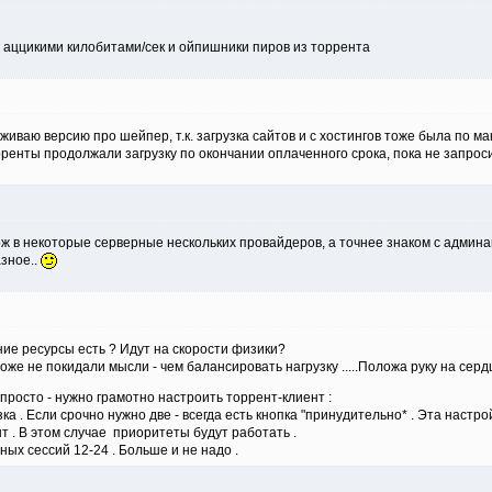
 аццикими килобитами/сек и ойпишники пиров из торрента
живаю версию про шейпер, т.к. загрузка сайтов и с хостингов тоже была по ма
рренты продолжали загрузку по окончании оплаченного срока, пока не запро
хож в некоторые серверные нескольких провайдеров, а точнее знаком с админами
азное..
ние ресурсы есть ? Идут на скорости физики?
тоже не покидали мысли - чем балансировать нагрузку .....Положа руку на сер
росто - нужно грамотно настроить торрент-клиент :
а . Если срочно нужно две - всегда есть кнопка "принудительно* . Эта настро
т . В этом случае приоритеты будут работать .
ых сессий 12-24 . Больше и не надо .