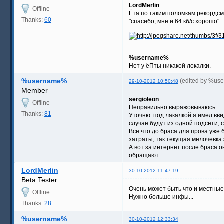
LordMerlin
Offline
Ёта по таким поломкам рекордсме
Thanks:
60
"спасибо, мне и 64 кб/с хорошо"
%username%
Нет у ёПты никакой локалки.
%username%
(edited by %us
29-10-2012 10:50:48
Member
sergioleon
Offline
Неправильно выражовываюсь.
Thanks:
81
Уточню: под лакалкой я имел вви
случае будут из одной подсети, 
Все что до браса для прова уже
затраты, так текущая мелочевка 
А вот за интернет после браса о
обращают.
LordMerlin
30-10-2012 11:47:19
Beta Tester
Очень может быть что и местные
Offline
Нужно больше инфы...
Thanks:
28
%username%
30-10-2012 12:33:34