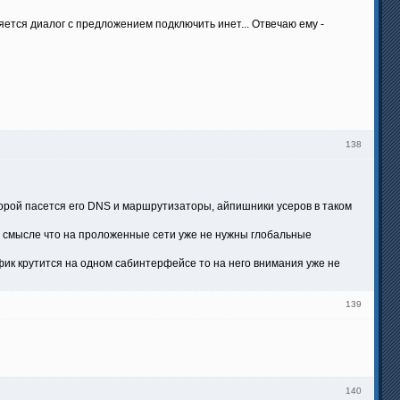
ляется диалог с предложением подключить инет... Отвечаю ему -
138
оторой пасется его DNS и маршрутизаторы, айпишники усеров в таком
 в смысле что на проложенные сети уже не нужны глобальные
афик крутится на одном сабинтерфейсе то на него внимания уже не
139
140