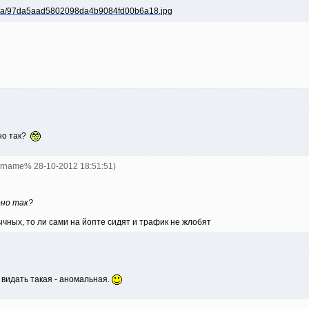
оно так?
ername% 28-10-2012 18:51:51)
оно так?
чных, то ли сами на йопте сидят и трафик не жлобят
а видать такая - аномальная.