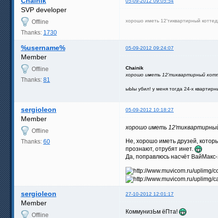
Chainik
05-09-2012 09:05:54
SVP developer
хорошо иметь 12'тиквартирный котт
Offline
Thanks:
1730
%username%
05-09-2012 09:24:07
Member
Chainik
Offline
хорошо иметь 12'тиквартирный кот
Thanks:
81
ыЫы убил! у меня тогда 24-х квартирн
sergioleon
05-09-2012 10:18:27
Member
хорошо иметь 12'тиквартирны
Offline
Не, хорошо иметь друзей, котор
Thanks:
60
прознают, отрубят инет.
Да, поправлюсь насчёт ВайМакс-2
sergioleon
27-10-2012 12:01:17
Member
КоммунизЬм ёПта!
Offline