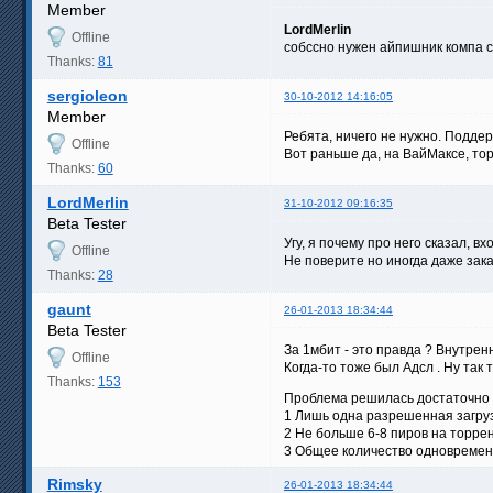
Member
LordMerlin
Offline
собссно нужен айпишник компа с
Thanks:
81
sergioleon
30-10-2012 14:16:05
Member
Ребята, ничего не нужно. Поддер
Offline
Вот раньше да, на ВайМаксе, то
Thanks:
60
LordMerlin
31-10-2012 09:16:35
Beta Tester
Угу, я почему про него сказал, в
Offline
Не поверите но иногда даже зак
Thanks:
28
gaunt
26-01-2013 18:34:44
Beta Tester
За 1мбит - это правда ? Внутрен
Offline
Когда-то тоже был Адсл . Ну так 
Thanks:
153
Проблема решилась достаточно п
1 Лишь одна разрешенная загрузк
2 Не больше 6-8 пиров на торрен
3 Общее количество одновременн
Rimsky
26-01-2013 18:34:44