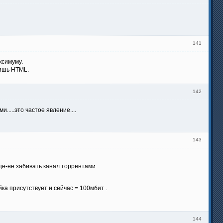
141
ксимуму.
сишь HTML.
142
.....это частое явление....
143
дце-не забивать канал торрентами .
йка присутствует и сейчас = 100мбит .
144