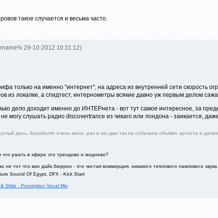
провов такое случается и весьма часто.
ername% 29-10-2012 10:31:12)
ифа только на именно "интернет", на адреса из внутренней сети скорость ог
ов из локалки, а спидтест, интернометры всякие давно уж первым делом сажа
олько дело доходит именно до ИНТЕРнета - вот тут самое интересное, за пре
е могу слушать радио discovertrance из чикаго или лондона - заикается, даже
руглый день, балаболят очень мало, раз в час-два так на собачьем объявят артиста и да
л что ржать в эфире это трендово и моднево?
ко не тот что ван дайк бюррен - это чистая коммерция, никакого теплового лампового звук
re Sound Of Egypt, DFX - Kick Start
& Slide - Perception Vocal Mix