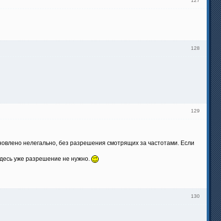
127
128
129
овлено нелегально, без разрешения смотрящих за частотами. Если
, здесь уже разрешение не нужно.
130