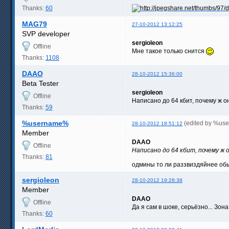
Thanks:
60
MAG79
27-10-2012 13:12:25
SVP developer
sergioleon
Offline
Мне такое только снится
Thanks:
1108
DAAO
28-10-2012 15:36:00
Beta Tester
sergioleon
Offline
Написано до 64 кбит, почему ж 
Thanks:
59
%username%
(edited by %us
28-10-2012 18:51:12
Member
DAAO
Offline
Написано до 64 кбит, почему ж 
Thanks:
81
одмины то ли раззвиздяйнее обы
sergioleon
28-10-2012 19:28:38
Member
DAAO
Offline
Да я сам в шоке, серьёзно... Зон
Thanks:
60