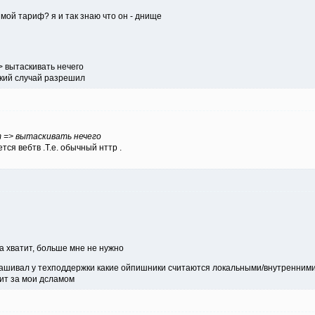
 мой тариф? я и так знаю что он - днище
> вытаскивать нечего
який случай разрешил
 => вытаскивать нечего
ется вебтв .Т.е. обычный нттр .
а хватит, больше мне не нужно
рашивал у техподдержки какие ойпишники считаются локальными/внутренними,
ит за мои дсламом