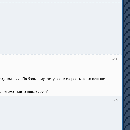
145
 подключения . По большому счету - если скорость линка меньше
пользует карточки(кодирует) .
146