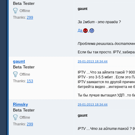
Beta Tester
gaunt
Offline
Thanks:
299
За 1мбит - это правда ?
Да
Проблема решилась достаточно
Если бы так просто. IPTV, забир
gaunt
26-01-2013 18:34:44
Beta Tester
IPTV ....Что за айпитв такой ? 90
Offline
IPTV - это 3-5.5 мбит . Если это 
Thanks:
153
IPTV заикается по другой причин
битрейта видео ...интернета не б
Ты бы лучше вытащил УДП ..то би
Rimsky
26-01-2013 18:34:44
Beta Tester
gaunt
Offline
Thanks:
299
IPTV ....Что за айпитв такой ?