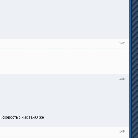
147
148
 скорость с них такая же
149