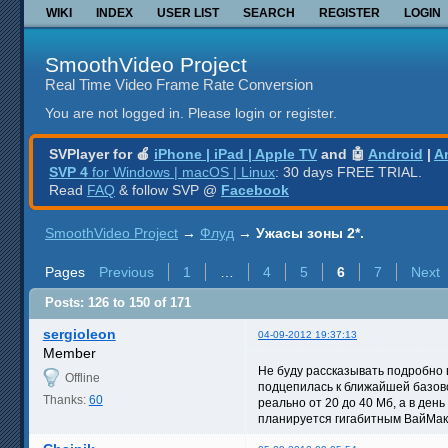
WIKI
INDEX
USER LIST
SEARCH
REGISTER
LOGIN
SmoothVideo Project
Real Time Video Frame Rate Conversion
You are not logged in.
Please login or register.
SVPlayer for 🍎
iPhone | iPad | Apple TV
and 🤖
Android
|
A
SVP 4
for Windows | macOS | Linux
: 30 days FREE TRIAL.
Read
FAQ
& follow SVP @
Facebook
SmoothVideo Project
→
Флуд
→
Ужасы зоны 2*.
Pages
Previous
1
…
4
5
6
7
Next
Posts: 126 to 150 of 171
sergioleon
04-09-2012 19:37:13
Member
Не буду рассказывать подробно 
Offline
подцепилась к ближайшей базовой
Thanks:
60
реально от 20 до 40 Мб, а в ден
планируется гигабитным ВайМак