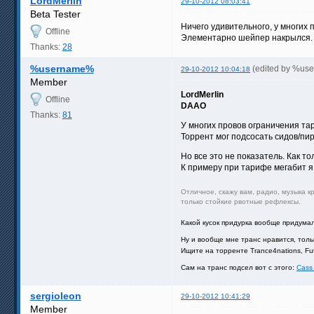
LordMerlin
29-10-2012 08:03:41
Beta Tester
Ничего удивительного, у многих 
Offline
Элементарно шейпер накрылся.
Thanks:
28
%username%
(edited by %us
29-10-2012 10:04:18
Member
LordMerlin
Offline
DAAO
Thanks:
81
У многих провов ограничения тар
Торрент мог подсосать сидов/пир
Но все это не показатель. Как т
К примеру при тарифе мегабит я н
Отличное, скажу вам, радио, музыка к
только стойкие рвотные рефлексы.
Какой кусок придурка вообще придума
Ну и вообще мне транс нравится, толь
Ищите на торренте Trance4nations, Futu
Сам на транс подсел вот с этого:
Cass 
sergioleon
29-10-2012 10:41:29
Member