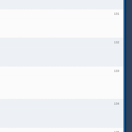
131
132
133
134