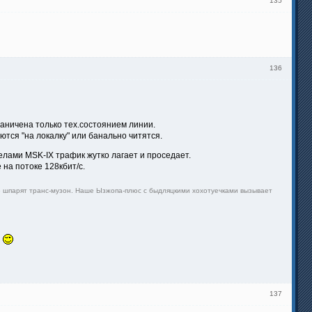
135
136
раничена только тех.состоянием линии.
ются "на локалку" или банально читятся.
делами MSK-IX трафик жутко лагает и проседает.
 на потоке 128кбит/с.
лее шпарят транс-музон. Наше Ызжопа-плюс с быдляцкими хохотуечками вызывает
а
137