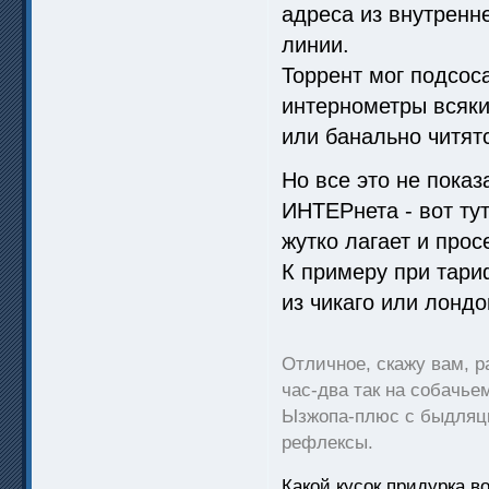
адреса из внутренне
линии.
Торрент мог подсоса
интернометры всяки
или банально читят
Но все это не показ
ИНТЕРнета - вот ту
жутко лагает и прос
К примеру при тариф
из чикаго или лондо
Отличное, скажу вам, р
час-два так на собачье
Ызжопа-плюс с быдляцк
рефлексы.
Какой кусок придурка в