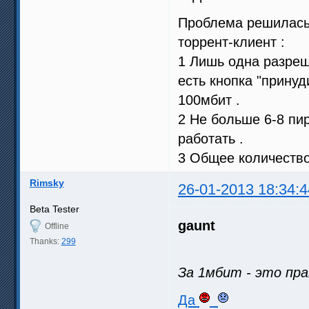
Проблема решилась 
торрент-клиент :
1 Лишь одна разреше
есть кнопка "принуд
100мбит .
2 Не больше 6-8 пир
работать .
3 Общее количество
Rimsky
26-01-2013 18:34:4
Beta Tester
gaunt
Offline
Thanks:
299
За 1мбит - это пра
Да