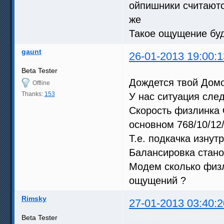
ойпишники считаютс
же
Такое ощущение бу
gaunt
26-01-2013 19:00:1
Beta Tester
Дождется твой Домо
Offline
Thanks:
153
У нас ситуация сле
Скорость физлинка 
основном 768/10/12/
Т.е. подкачка изнутр
Балансировка стан
Модем сколько физл
ощущений ?
Rimsky
27-01-2013 03:40:2
Beta Tester