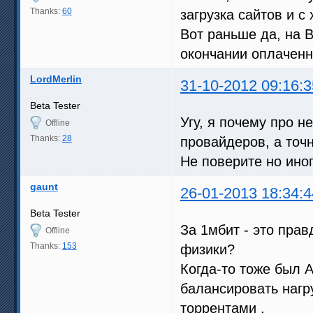
Thanks:
60
загрузка сайтов и с
Вот раньше да, на 
окончании оплаченн
LordMerlin
31-10-2012 09:16:3
Beta Tester
Угу, я почему про н
Offline
Thanks:
28
провайдеров, а точн
Не поверите но ино
gaunt
26-01-2013 18:34:4
Beta Tester
За 1мбит - это прав
Offline
Thanks:
153
физики?
Когда-то тоже был А
балансировать нагру
торрентами .