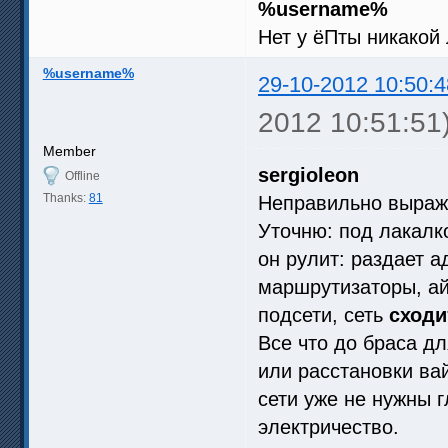
%username%
Нет у ёПты никакой 
%username%
29-10-2012 10:50:4
2012 10:51:51
Member
sergioleon
Offline
Thanks:
81
Неправильно выраж
Уточню: под лакалк
он рулит: раздает а
маршрутизаторы, ай
подсети, сеть
сходи
Все что до браса д
или расстановки ва
сети уже не нужны 
электричество.