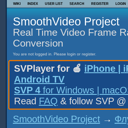
WIKI
INDEX
USER LIST
SEARCH
REGISTER
LOGIN
SmoothVideo Project
Real Time Video Frame R
Conversion
You are not logged in.
Please login or register.
SVPlayer for 🍎
iPhone | 
Android TV
SVP 4
for Windows | macOS
Read
FAQ
& follow SVP 
SmoothVideo Project
→
Фл