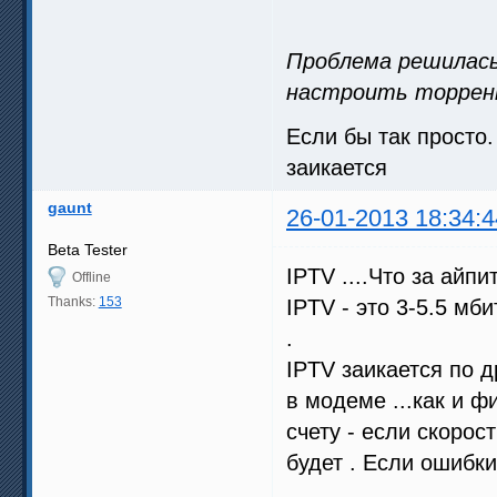
Проблема решилась
настроить торрен
Если бы так просто.
заикается
gaunt
26-01-2013 18:34:4
Beta Tester
IPTV ....Что за айпи
Offline
Thanks:
153
IPTV - это 3-5.5 мб
.
IPTV заикается по д
в модеме ...как и 
счету - если скорос
будет . Если ошибки