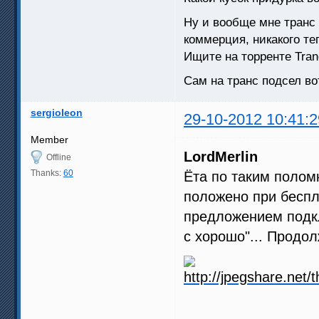
Ну и вообще мне транс 
коммерция, никакого т
Ищите на торренте Tranc
Сам на транс подсел во
sergioleon
29-10-2012 10:41:2
Member
LordMerlin
Offline
Thanks:
60
Ёта по таким поломк
положено при беспл
предложением подклю
с хорошо"... Продо