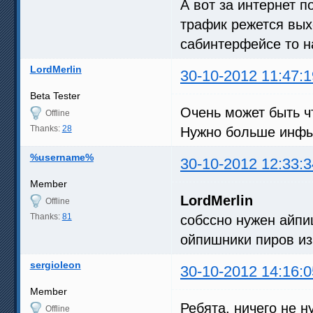
А вот за интернет п
трафик режется вых
сабинтерфейсе то н
LordMerlin
30-10-2012 11:47:1
Beta Tester
Очень может быть ч
Offline
Thanks:
28
Нужно больше инфы
%username%
30-10-2012 12:33:3
Member
LordMerlin
Offline
Thanks:
81
собссно нужен айпи
ойпишники пиров из
sergioleon
30-10-2012 14:16:0
Member
Ребята, ничего не 
Offline