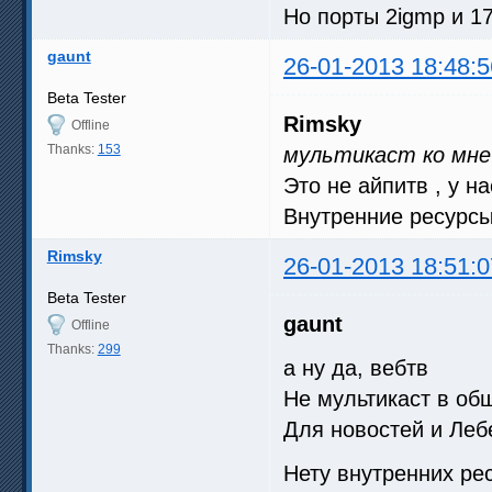
Но порты 2igmp и 1
gaunt
26-01-2013 18:48:5
Beta Tester
Rimsky
Offline
Thanks:
153
мультикаст ко мне
Это не айпитв , у на
Внутренние ресурсы
Rimsky
26-01-2013 18:51:0
Beta Tester
gaunt
Offline
Thanks:
299
а ну да, вебтв
Не мультикаст в об
Для новостей и Леб
Нету внутренних ре