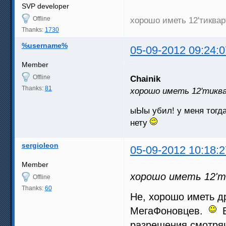
SVP developer
Offline
хорошо иметь 12'тиква
Thanks:
1730
%username%
05-09-2012 09:24:0
Member
Offline
Chainik
Thanks:
81
хорошо иметь 12'тик
ыЫы убил! у меня тогда
нету
sergioleon
05-09-2012 10:18:2
Member
хорошо иметь 12'
Offline
Thanks:
60
Не, хорошо иметь др
МегаФоновцев.
В
разрешения смотрящ