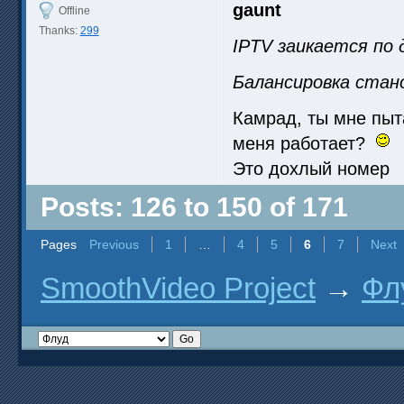
gaunt
Offline
Thanks:
299
IPTV заикается по 
Балансировка стан
Камрад, ты мне пыта
меня работает?
Это дохлый номер
Posts: 126 to 150 of 171
Pages
Previous
1
…
4
5
6
7
Next
SmoothVideo Project
→
Фл