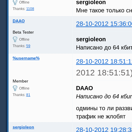
sergioleon
Offline
Thanks:
1108
Мне такое только с
DAAO
28-10-2012 15:36:0
Beta Tester
sergioleon
Offline
Thanks:
59
Написано до 64 кби
%username%
28-10-2012 18:51:1
2012 18:51:51
Member
DAAO
Offline
Thanks:
81
Написано до 64 кби
одмины то ли раззв
трафик не жлобят
sergioleon
28-10-2012 19:28:3