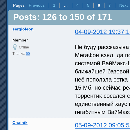
Pages
Previous
1
…
4
5
6
7
Next
Posts: 126 to 150 of 171
sergioleon
04-09-2012 19:37:1
Member
Не буду рассказыват
Offline
Thanks:
60
МегаФон взял, да п
системой ВайМакс-Ц
ближайшей базовой 
неё поползла сетка 
15 Мб, но сейчас ре
торрентик сосался 
единственный хаус 
гигабитным ВайМакс
Chainik
05-09-2012 09:05:5