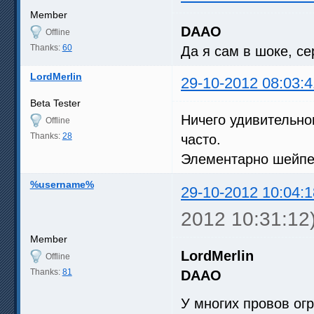
Member
DAAO
Offline
Thanks:
60
Да я сам в шоке, се
LordMerlin
29-10-2012 08:03:4
Beta Tester
Ничего удивительног
Offline
Thanks:
28
часто.
Элементарно шейпе
%username%
29-10-2012 10:04:1
2012 10:31:12
Member
LordMerlin
Offline
Thanks:
81
DAAO
У многих провов огр