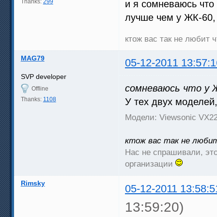
Thanks:
299
и я сомневаюсь что
лучше чем у ЖК-60, 
ктож вас так не любит
MAG79
05-12-2011 13:57:1
SVP developer
сомневаюсь что у Ж
Offline
Thanks:
1108
У тех двух моделей,
Модели: Viewsonic VX
ктож вас так не люби
Нас не спрашивали, это
организации
Rimsky
05-12-2011 13:58:5
13:59:20)