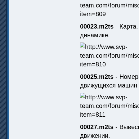
00023.m2ts
- Карта.
динамике.
00025.m2ts
- Номер
движущихся машин 
00027.m2ts
- Вывеск
движении.