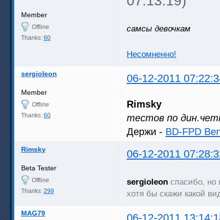
07:13:19)
Member
Offline
самсы девочкам
Thanks:
60
Несомненно!
sergioleon
06-12-2011 07:22:3
Member
Rimsky
Offline
Thanks:
60
тестов по дин.чет
Держи -
BD-FPD Benc
Rimsky
06-12-2011 07:28:3
Beta Tester
Offline
sergioleon
спасибо, но 
Thanks:
299
хотя бы скажи какой ви
MAG79
06-12-2011 13:14:1