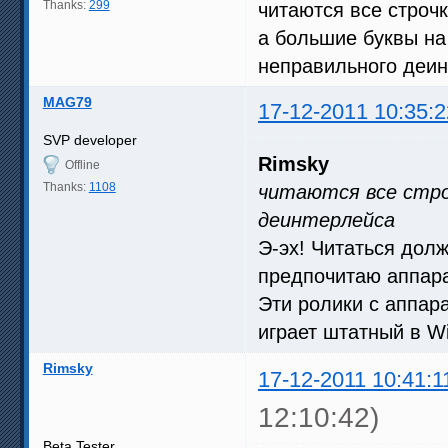
Thanks:
299
читаются все строчк
а большие буквы на
неправильного деи
MAG79
17-12-2011 10:35:2
SVP developer
Rimsky
Offline
Thanks:
1108
читаются все строч
деинтерлейса
Э-эх! Читаться дол
предпочитаю аппар
Эти ролики с аппар
играет штатный в W
Rimsky
17-12-2011 10:41:1
12:10:42)
Beta Tester