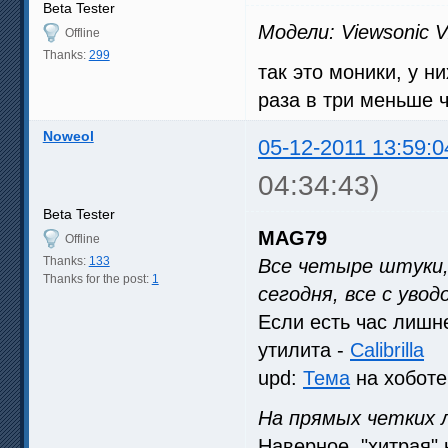
Beta Tester
Модели: Viewsonic
Offline
Thanks:
299
так это моники, у 
раза в три меньше ч
Noweol
05-12-2011 13:59:0
04:34:43)
Beta Tester
MAG79
Offline
Thanks:
133
Все четыре штуки,
Thanks for the post:
1
сегодня, все с уво
Если есть час лишн
утилита -
Calibrilla
upd:
Тема
на хоботе
На прямых четких 
Наверное, "хитрая" 