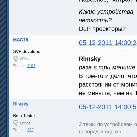
Какие устройства,
четкость?
DLP проекторы?
MAG79
05-12-2011 14:00:2
SVP developer
Rimsky
Offline
Thanks:
1108
раза в три меньше 
В том-то и дело, чт
расстоянии от мони
не меньше, чем на Т
Rimsky
05-12-2011 14:00:5
Beta Tester
Offline
2 темы по устройсвам 
Thanks:
299
непорядок однако