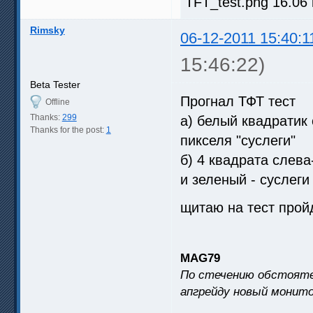
TFT_test.png 16.06
Rimsky
06-12-2011 15:40:1
15:46:22)
Beta Tester
Прогнал ТФТ тест
Offline
Thanks:
299
а) белый квадратик 
Thanks for the post:
1
пикселя "суслеги"
б) 4 квадрата слева
и зеленый - суслеги
щитаю на тест прой
MAG79
По стечению обстояте
апгрейду новый монито