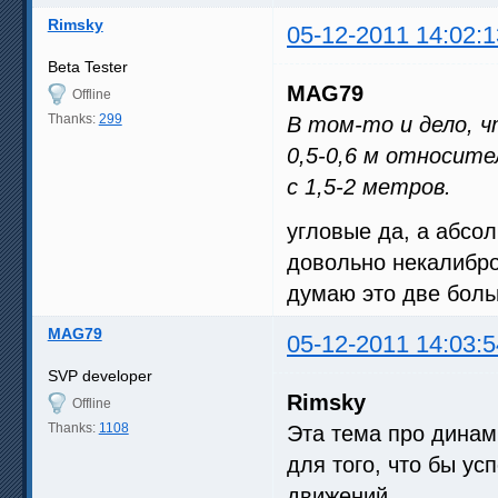
Rimsky
05-12-2011 14:02:1
Beta Tester
MAG79
Offline
Thanks:
299
В том-то и дело, ч
0,5-0,6 м относит
с 1,5-2 метров.
угловые да, а абсол
довольно некалибро
думаю это две бол
MAG79
05-12-2011 14:03:5
SVP developer
Rimsky
Offline
Thanks:
1108
Эта тема про динам
для того, что бы у
движений.