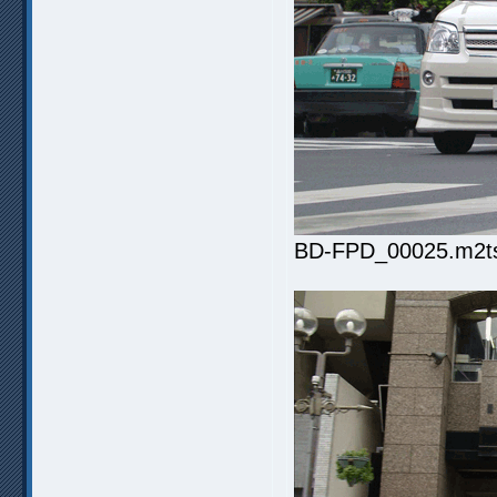
BD-FPD_00025.m2ts.