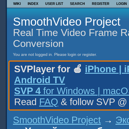
WIKI
INDEX
USER LIST
SEARCH
REGISTER
LOGIN
SmoothVideo Project
Real Time Video Frame R
Conversion
You are not logged in.
Please login or register.
SVPlayer for 🍎
iPhone | 
Android TV
SVP 4
for Windows | macOS
Read
FAQ
& follow SVP 
SmoothVideo Project
→
Эк