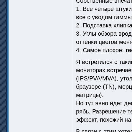
Собственные впечат
1. Все четыре штуки
все с уводом гаммы
2. Подставка хлипка
3. Углы обзора вро
оттенки цветов мен
4. Самое плохое:
г
Я встретился с так
мониторах встречае
(IPS/PVA/MVA), уто
браузере (TN), мерц
матрицы).
Но тут явно идет д
рябь. Разрешение те
эффект, похожий на
В связи с этим хоте