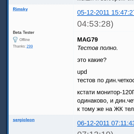
Rimsky
05-12-2011 15:47:2
04:53:28)
Beta Tester
MAG79
Offline
Thanks:
299
Тестов полно.
это какие?
upd
тестов по дин.четко
кстати монитор-120
одинаково, и дин.че
к тому же на ЖК тел
sergioleon
06-12-2011 07:11:4