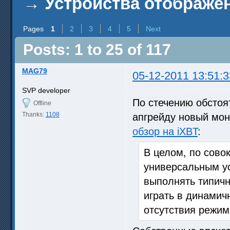
→
Устройства отображен
Pages
1
2
3
4
5
Next
Posts: 1 to 25 of 117
MAG79
05-12-2011 13:51:3
SVP developer
По стечению обстоя
Offline
Thanks:
1108
апгрейду новый мон
обзор на iXBT
:
В целом, по сово
универсальным у
выполнять типичн
играть в динамич
отсутствия режим