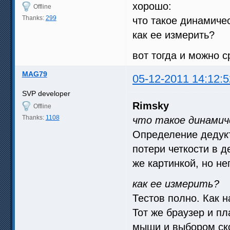
хорошо:
Offline
Thanks:
299
что такое динамичес
как ее измерить?
вот тогда и можно 
MAG79
05-12-2011 14:12:5
SVP developer
Rimsky
Offline
Thanks:
1108
что такое динамич
Определение дедукт
потери четкости в д
же картинкой, но н
как ее измерить?
Тестов полно. Как н
Тот же браузер и п
мыши и выбором ско