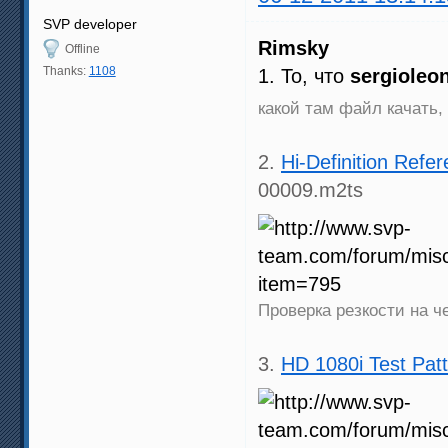
SVP developer
Rimsky
Offline
Thanks:
1108
1. То, что
sergioleo
какой там файл качать,
2.
Hi-Definition Ref
00009.m2ts
Проверка резкости на 
3.
HD 1080i Test Pat