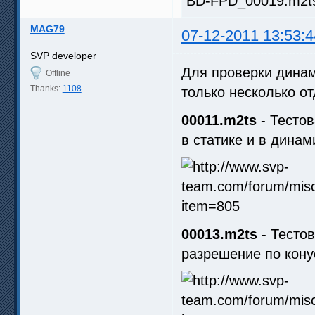
BD-FPD_00019.m2ts.
MAG79
07-12-2011 13:53:4
SVP developer
Для проверки динам
Offline
Thanks:
1108
только несколько о
00011.m2ts
- Тестов
в статике и в динам
00013.m2ts
- Тесто
разрешение по кону