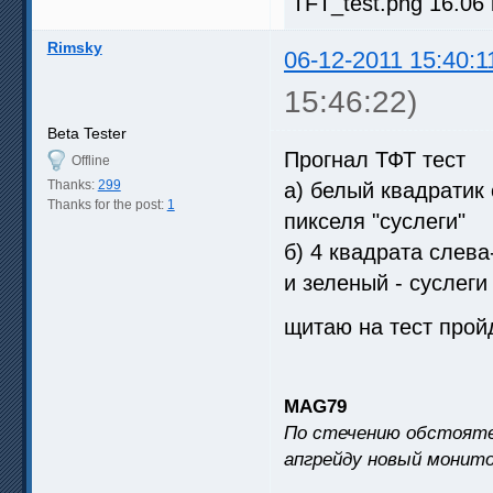
TFT_test.png 16.06
Rimsky
06-12-2011 15:40:1
15:46:22)
Beta Tester
Прогнал ТФТ тест
Offline
Thanks:
299
а) белый квадратик 
Thanks for the post:
1
пикселя "суслеги"
б) 4 квадрата слева
и зеленый - суслеги
щитаю на тест прой
MAG79
По стечению обстояте
апгрейду новый монито