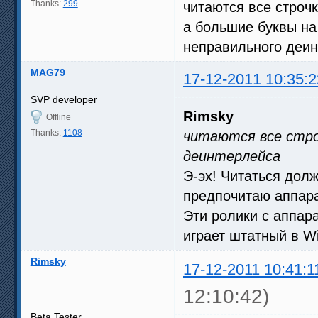
Thanks:
299
читаются все строчк
а большие буквы на
неправильного деи
MAG79
17-12-2011 10:35:2
SVP developer
Rimsky
Offline
Thanks:
1108
читаются все строч
деинтерлейса
Э-эх! Читаться дол
предпочитаю аппар
Эти ролики с аппар
играет штатный в W
Rimsky
17-12-2011 10:41:1
12:10:42)
Beta Tester