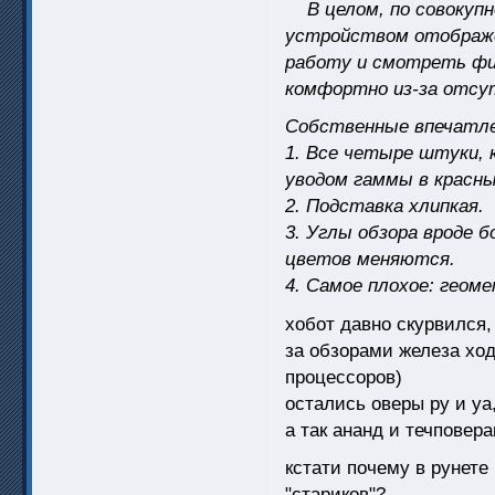
В целом, по совокупн
устройством отображ
работу и смотреть фи
комфортно из-за отсу
Собственные впечатле
1. Все четыре штуки, 
уводом гаммы в красны
2. Подставка хлипкая.
3. Углы обзора вроде 
цветов меняются.
4. Самое плохое: геом
хобот давно скурвился
за обзорами железа ход
процессоров)
остались оверы ру и у
а так ананд и течповера
кстати почему в рунете
"стариков"?