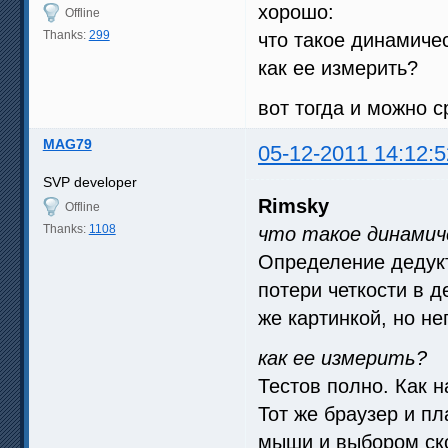
хорошо:
Offline
Thanks:
299
что такое динамичес
как ее измерить?
вот тогда и можно 
MAG79
05-12-2011 14:12:5
SVP developer
Rimsky
Offline
Thanks:
1108
что такое динамич
Определение дедукт
потери четкости в д
же картинкой, но н
как ее измерить?
Тестов полно. Как н
Тот же браузер и п
мыши и выбором ско