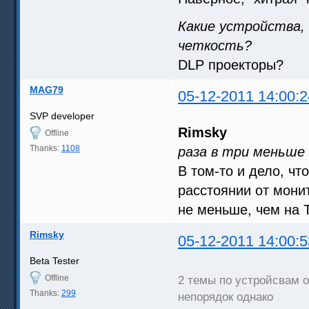
Какие устройства,
четкость?
DLP проекторы?
MAG79
05-12-2011 14:00:2
SVP developer
Rimsky
Offline
Thanks:
1108
раза в три меньше 
В том-то и дело, чт
расстоянии от мони
не меньше, чем на Т
Rimsky
05-12-2011 14:00:5
Beta Tester
Offline
2 темы по устройсвам 
Thanks:
299
непорядок однако