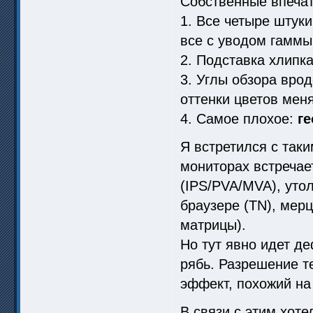
Собственные впечат
1. Все четыре штуки
все с уводом гаммы
2. Подставка хлипка
3. Углы обзора вро
оттенки цветов мен
4. Самое плохое:
г
Я встретился с так
мониторах встречае
(IPS/PVA/MVA), уто
браузере (TN), мерц
матрицы).
Но тут явно идет д
рябь. Разрешение те
эффект, похожий на
В связи с этим хоте