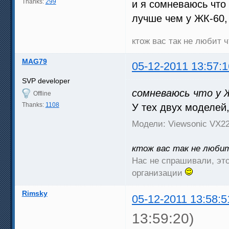
Thanks:
299
и я сомневаюсь что
лучше чем у ЖК-60, 
ктож вас так не любит
MAG79
05-12-2011 13:57:1
SVP developer
сомневаюсь что у Ж
Offline
Thanks:
1108
У тех двух моделей,
Модели: Viewsonic VX
ктож вас так не люби
Нас не спрашивали, это
организации
Rimsky
05-12-2011 13:58:5
13:59:20)