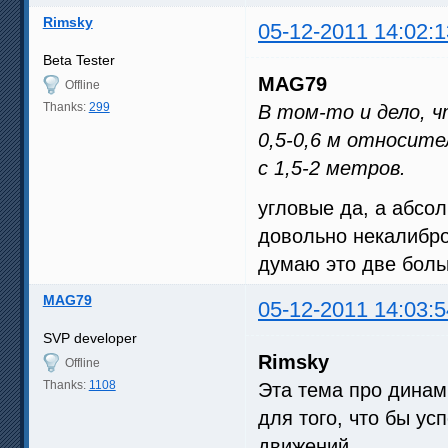
Rimsky
05-12-2011 14:02:1
Beta Tester
MAG79
Offline
Thanks:
299
В том-то и дело, ч
0,5-0,6 м относит
с 1,5-2 метров.
угловые да, а абсол
довольно некалибро
думаю это две бол
MAG79
05-12-2011 14:03:5
SVP developer
Rimsky
Offline
Thanks:
1108
Эта тема про динам
для того, что бы у
движений.