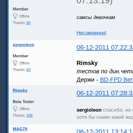
07:13:19)
Member
Offline
самсы девочкам
Thanks:
60
Несомненно!
sergioleon
06-12-2011 07:22:3
Member
Rimsky
Offline
Thanks:
60
тестов по дин.чет
Держи -
BD-FPD Benc
Rimsky
06-12-2011 07:28:3
Beta Tester
Offline
sergioleon
спасибо, но 
Thanks:
299
хотя бы скажи какой ви
MAG79
06-12-2011 13:14:1