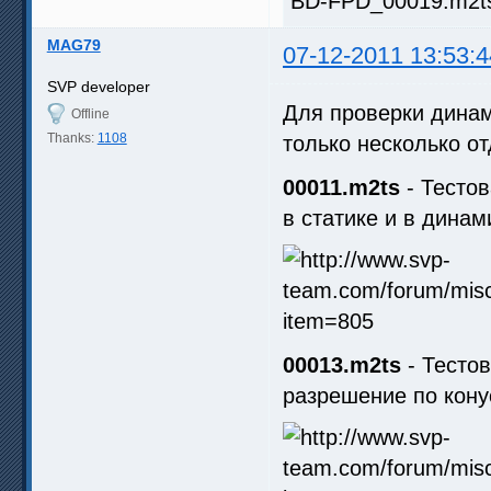
BD-FPD_00019.m2ts.
MAG79
07-12-2011 13:53:4
SVP developer
Для проверки динам
Offline
Thanks:
1108
только несколько о
00011.m2ts
- Тестов
в статике и в динам
00013.m2ts
- Тесто
разрешение по кону