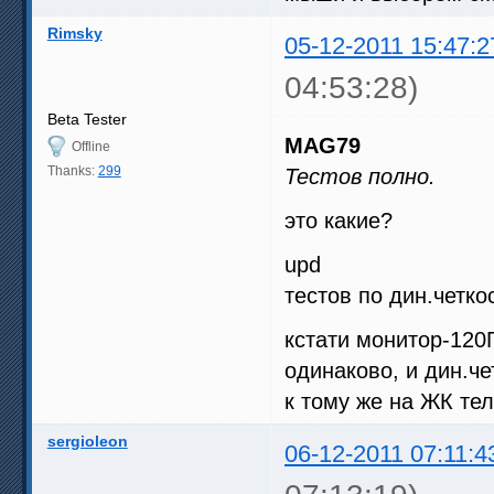
Rimsky
05-12-2011 15:47:2
04:53:28)
Beta Tester
MAG79
Offline
Thanks:
299
Тестов полно.
это какие?
upd
тестов по дин.четко
кстати монитор-120
одинаково, и дин.че
к тому же на ЖК тел
sergioleon
06-12-2011 07:11:4