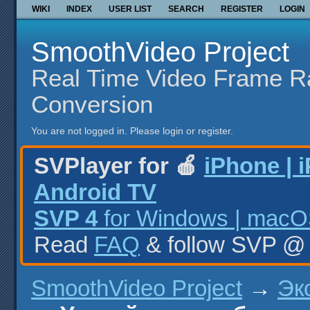
WIKI
INDEX
USER LIST
SEARCH
REGISTER
LOGIN
SmoothVideo Project
Real Time Video Frame R
Conversion
You are not logged in.
Please login or register.
SVPlayer for 🍎
iPhone | 
Android TV
SVP 4
for Windows | macOS
Read
FAQ
& follow SVP 
SmoothVideo Project
→
Эк