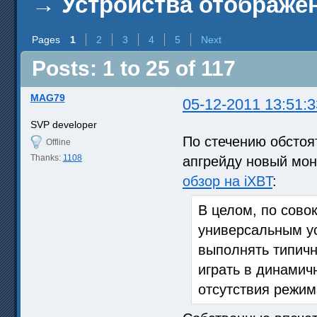
→
Устройства отображен
Pages
1
2
3
4
5
Next
Posts: 1 to 25 of 117
MAG79
05-12-2011 13:51:3
SVP developer
По стечению обстоя
Offline
Thanks:
1108
апгрейду новый мон
обзор на iXBT
:
В целом, по сово
универсальным у
выполнять типичн
играть в динамич
отсутствия режим