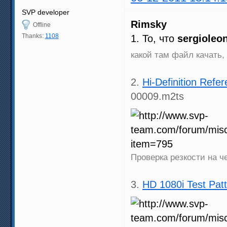
SVP developer
Rimsky
Offline
Thanks:
1108
1. То, что
sergioleo
какой там файл качать,
2.
Hi-Definition Ref
00009.m2ts
Проверка резкости на 
3.
HD 1080i Test Pat