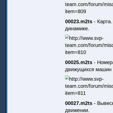
00023.m2ts
- Карта.
динамике.
00025.m2ts
- Номер
движущихся машин 
00027.m2ts
- Вывеск
движении.