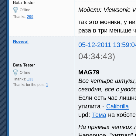
Beta Tester
Модели: Viewsonic
Offline
Thanks:
299
так это моники, у 
раза в три меньше ч
Noweol
05-12-2011 13:59:0
04:34:43)
Beta Tester
MAG79
Offline
Thanks:
133
Все четыре штуки,
Thanks for the post:
1
сегодня, все с уво
Если есть час лишн
утилита -
Calibrilla
upd:
Тема
на хоботе
На прямых четких 
Наверное, "хитрая" 