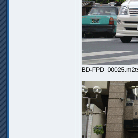
BD-FPD_00025.m2ts.