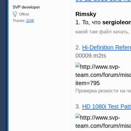
SVP developer
Rimsky
Offline
Thanks:
1108
1. То, что
sergioleo
какой там файл качать,
2.
Hi-Definition Ref
00009.m2ts
Проверка резкости на 
3.
HD 1080i Test Pat