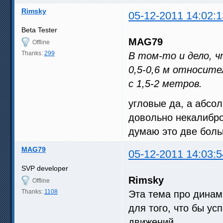
Rimsky
05-12-2011 14:02:1
Beta Tester
MAG79
Offline
Thanks:
299
В том-то и дело, ч
0,5-0,6 м относит
с 1,5-2 метров.
угловые да, а абсол
довольно некалибро
думаю это две бол
MAG79
05-12-2011 14:03:5
SVP developer
Rimsky
Offline
Thanks:
1108
Эта тема про динам
для того, что бы у
движений.