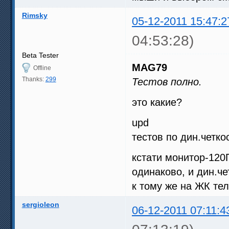
Rimsky
05-12-2011 15:47:2
04:53:28)
Beta Tester
MAG79
Offline
Thanks:
299
Тестов полно.
это какие?
upd
тестов по дин.четко
кстати монитор-120
одинаково, и дин.че
к тому же на ЖК тел
sergioleon
06-12-2011 07:11:4