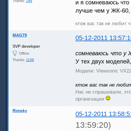
Thanks:
299
и я сомневаюсь что
лучше чем у ЖК-60, 
ктож вас так не любит
MAG79
05-12-2011 13:57:1
SVP developer
сомневаюсь что у Ж
Offline
Thanks:
1108
У тех двух моделей,
Модели: Viewsonic VX
ктож вас так не люби
Нас не спрашивали, это
организации
Rimsky
05-12-2011 13:58:5
13:59:20)