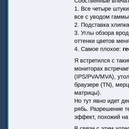
Собственные впечат
1. Все четыре штуки
все с уводом гаммы
2. Подставка хлипка
3. Углы обзора вро
оттенки цветов мен
4. Самое плохое:
г
Я встретился с так
мониторах встречае
(IPS/PVA/MVA), уто
браузере (TN), мерц
матрицы).
Но тут явно идет д
рябь. Разрешение те
эффект, похожий на
В связи с этим хоте