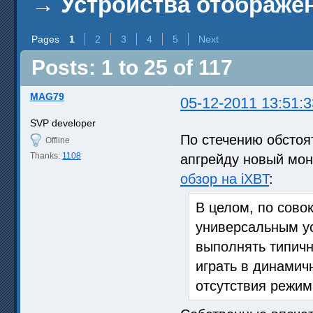
→
Устройства отображен
Pages
1
2
3
4
5
Next
Posts: 1 to 25 of 117
MAG79
05-12-2011 13:51:3
SVP developer
По стечению обстоя
Offline
Thanks:
1108
апгрейду новый мон
обзор на iXBT
:
В целом, по сово
универсальным у
выполнять типичн
играть в динамич
отсутствия режим