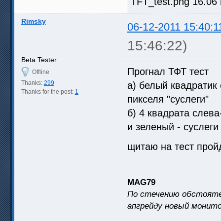
TFT_test.png 16.06
Rimsky
06-12-2011 15:40:1
15:46:22)
Beta Tester
Прогнал ТФТ тест
Offline
Thanks:
299
а) белый квадратик 
Thanks for the post:
1
пикселя "суслеги"
б) 4 квадрата слева
и зеленый - суслеги
щитаю на тест прой
MAG79
По стечению обстояте
апгрейду новый монито