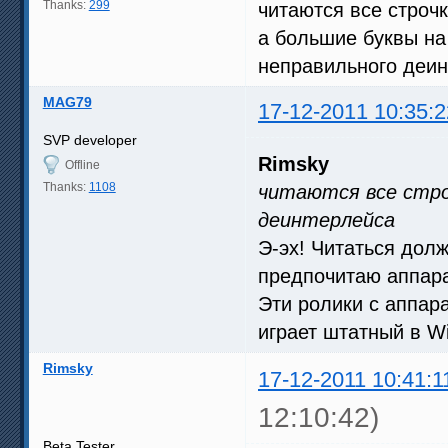
Thanks:
299
читаются все строчк
а большие буквы на
неправильного деи
MAG79
17-12-2011 10:35:2
SVP developer
Rimsky
Offline
Thanks:
1108
читаются все строч
деинтерлейса
Э-эх! Читаться дол
предпочитаю аппар
Эти ролики с аппар
играет штатный в W
Rimsky
17-12-2011 10:41:1
12:10:42)
Beta Tester