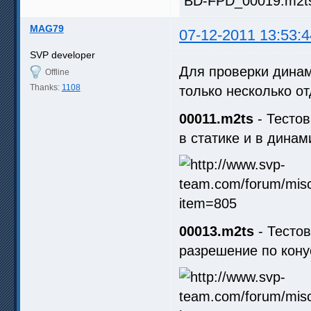
BD-FPD_00019.m2ts.
MAG79
07-12-2011 13:53:4
SVP developer
Для проверки динам
Offline
Thanks:
1108
только несколько о
00011.m2ts
- Тестов
в статике и в динам
00013.m2ts
- Тесто
разрешение по кону