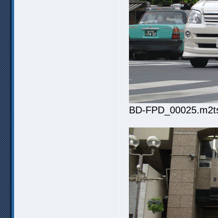
BD-FPD_00025.m2ts.