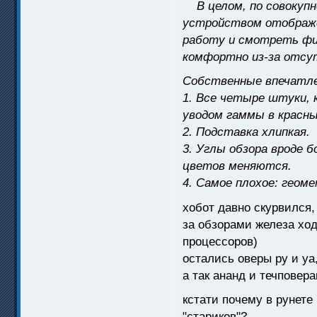
В целом, по совокупн
устройством отображ
работу и смотреть фи
комфортно из-за отсу
Собственные впечатле
1. Все четыре штуки, 
уводом гаммы в красны
2. Подставка хлипкая.
3. Углы обзора вроде 
цветов меняются.
4. Самое плохое: геом
хобот давно скурвился
за обзорами железа ход
процессоров)
остались оверы ру и у
а так ананд и течповера
кстати почему в рунете
"стариков"?