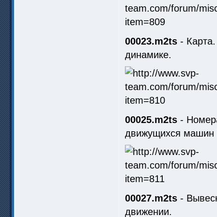
00023.m2ts
- Карта.
динамике.
00025.m2ts
- Номер
движущихся машин 
00027.m2ts
- Вывеск
движении.