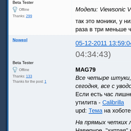
Beta Tester
Модели: Viewsonic
Offline
Thanks:
299
так это моники, у 
раза в три меньше ч
Noweol
05-12-2011 13:59:0
04:34:43)
Beta Tester
MAG79
Offline
Thanks:
133
Все четыре штуки,
Thanks for the post:
1
сегодня, все с уво
Если есть час лишн
утилита -
Calibrilla
upd:
Тема
на хоботе
На прямых четких 
Наверное, "хитрая" 