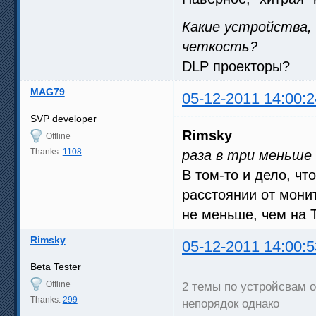
Какие устройства,
четкость?
DLP проекторы?
MAG79
05-12-2011 14:00:2
SVP developer
Rimsky
Offline
Thanks:
1108
раза в три меньше 
В том-то и дело, чт
расстоянии от мони
не меньше, чем на Т
Rimsky
05-12-2011 14:00:5
Beta Tester
Offline
2 темы по устройсвам 
Thanks:
299
непорядок однако