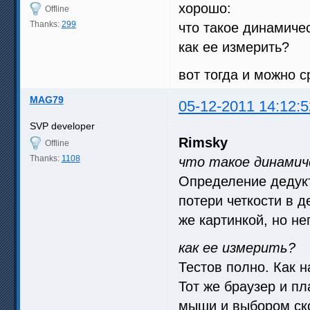
хорошо:
Offline
Thanks:
299
что такое динамичес
как ее измерить?
вот тогда и можно 
MAG79
05-12-2011 14:12:5
SVP developer
Rimsky
Offline
Thanks:
1108
что такое динамич
Определение дедукт
потери четкости в д
же картинкой, но н
как ее измерить?
Тестов полно. Как н
Тот же браузер и п
мыши и выбором ско