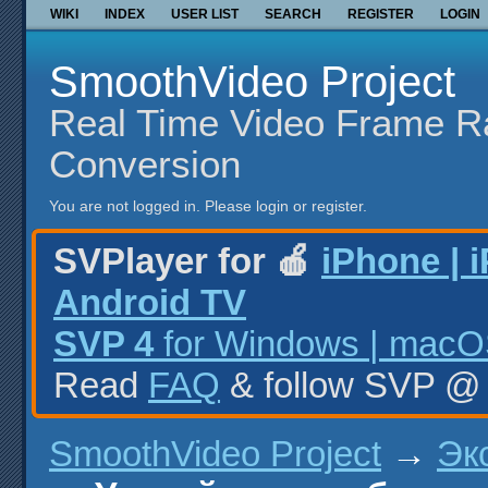
WIKI
INDEX
USER LIST
SEARCH
REGISTER
LOGIN
SmoothVideo Project
Real Time Video Frame R
Conversion
You are not logged in.
Please login or register.
SVPlayer for 🍎
iPhone | 
Android TV
SVP 4
for Windows | macOS
Read
FAQ
& follow SVP 
SmoothVideo Project
→
Эк