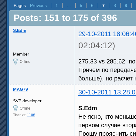
Pages
Previous
1
…
5
6
7
8
9
Posts: 151 to 175 of 396
S.Edm
29-10-2011 18:06:4
02:04:12)
Member
275.33 vs 285.62 по
Offline
Причем по передаче
больше), но расчет
MAG79
30-10-2011 13:28:0
SVP developer
S.Edm
Offline
Thanks:
1108
Не ясно, кто меньше
первом случае втор
Прошу прояснить си