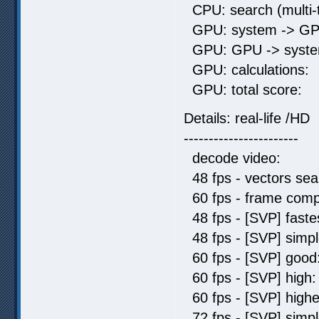
CPU: search (multi-
GPU: system -> GP
GPU: GPU -> syste
GPU: calculat
GPU: total sc
Details: real-life /HD
-----------------------
decode video: 
48 fps - vectors s
60 fps - frame comp
48 fps - [SVP] fas
48 fps - [SVP] sim
60 fps - [SVP] go
60 fps - [SVP] 
60 fps - [SVP] hi
72 fps - [SVP] sim