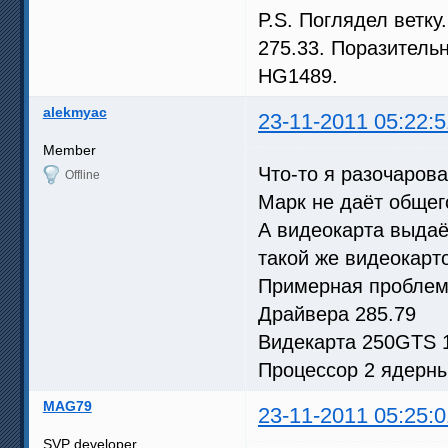
P.S. Поглядел ветку
275.33. Поразитель
HG1489.
alekmyac
23-11-2011 05:22:5
Member
Что-то я разочарова
Offline
Марк не даёт общег
А видеокарта выдаёт
такой же видеокарто
Примерная проблем
Драйвера 285.79
Видекарта 250GTS
Процессор 2 ядерный
MAG79
23-11-2011 05:25:0
SVP developer