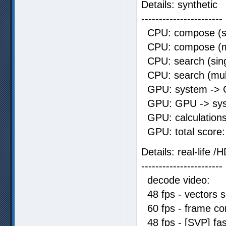
Details: synthetic
-----------------------
CPU: compose (si
CPU: compose (mu
CPU: search (sing
CPU: search (mul
GPU: system -> 
GPU: GPU -> sys
GPU: calcula
GPU: total s
Details: real-life /
-----------------------
decode video
48 fps - vectors
60 fps - frame co
48 fps - [SVP] f