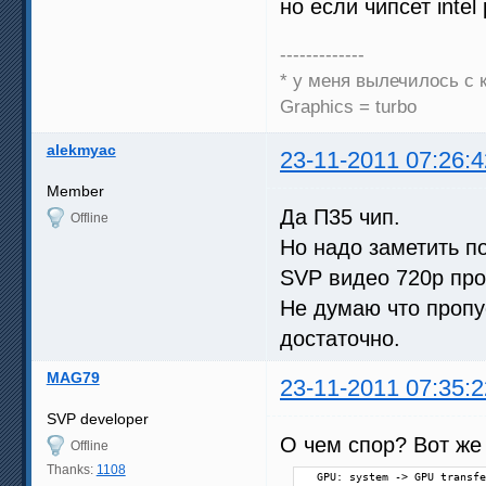
но если чипсет inte
-------------
* у меня вылечилось с 
Graphics = turbo
alekmyac
23-11-2011 07:26:4
Member
Да П35 чип.
Offline
Но надо заметить п
SVP видео 720р про
Не думаю что пропу
достаточно.
MAG79
23-11-2011 07:35:2
SVP developer
О чем спор? Вот же
Offline
Thanks:
1108
  GPU: system -> GPU transfe