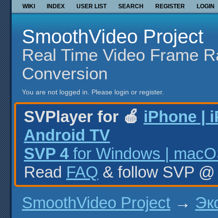
WIKI
INDEX
USER LIST
SEARCH
REGISTER
LOGIN
SmoothVideo Project
Real Time Video Frame R
Conversion
You are not logged in.
Please login or register.
SVPlayer for 🍎
iPhone | 
Android TV
SVP 4
for Windows | macOS
Read
FAQ
& follow SVP 
SmoothVideo Project
→
Эк