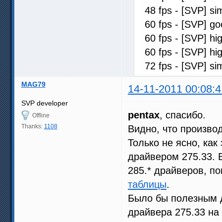
48 fps - [SVP] s
60 fps - [SVP] 
60 fps - [SVP] 
60 fps - [SVP] h
72 fps - [SVP] s
MAG79
14-11-2011 00:08:4
SVP developer
pentax
, спасибо.
Offline
Thanks:
1108
Видно, что произво
Только не ясно, ка
драйвером 275.33. 
285.* драйверов, п
таблицы
.
Было бы полезным д
драйвера 275.33 на 