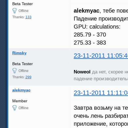
Beta Tester
alekmyac
, тебе по
Offline
Thanks:
133
Падение производит
GPU: calculations:
285.79 - 370
275.33 - 383
Rimsky
23-11-2011 11:05:4
Beta Tester
Offline
Noweol
да нет, скорее 
Thanks:
299
падение производитель
alekmyac
23-11-2011 11:11:0
Member
Завтра возьму на те
Offline
очень лень разбират
приложение, которо