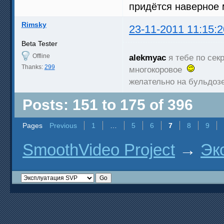
придётся наверное 
Rimsky
23-11-2011 11:15:2
Beta Tester
Offline
alekmyac
я тебе по секр
Thanks:
299
многокоровое
желательно на бульдоз
Posts: 151 to 175 of 396
Pages
Previous
1
…
5
6
7
8
9
SmoothVideo Project
→
Эк