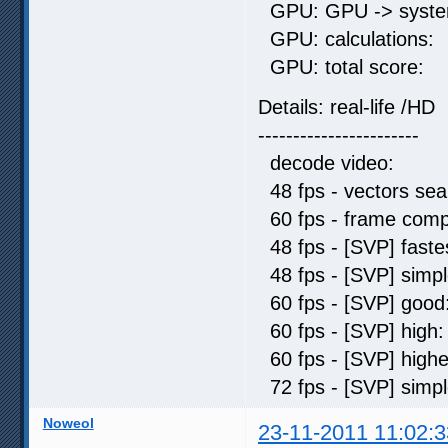
GPU: GPU -> syste
GPU: calculat
GPU: total sc
Details: real-life /HD
-----------------------
decode video: 
48 fps - vectors 
60 fps - frame comp
48 fps - [SVP] fas
48 fps - [SVP] sim
60 fps - [SVP] go
60 fps - [SVP] hi
60 fps - [SVP] hi
72 fps - [SVP] sim
Noweol
23-11-2011 11:02:3