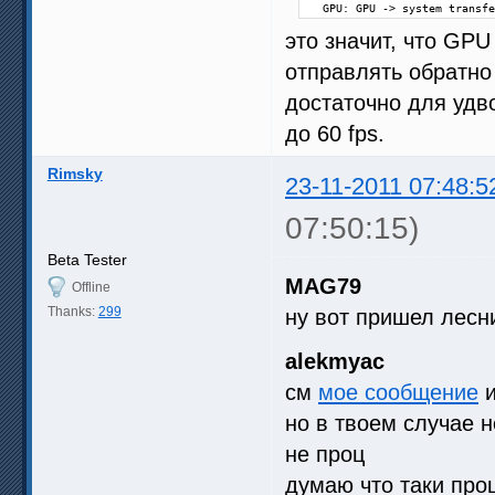
  GPU: GPU -> system transfe
это значит, что GPU
отправлять обратно 
достаточно для удв
до 60 fps.
Rimsky
23-11-2011 07:48:5
07:50:15)
Beta Tester
MAG79
Offline
Thanks:
299
ну вот пришел лесн
alekmyac
см
мое сообщение
и
но в твоем случае 
не проц
думаю что таки про