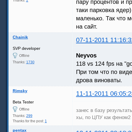
Thanks:
2
пару процентов и п
таки парковка ядер)
маленько. Так что м
на сайт.
Chainik
07-11-2011 11:16:3
SVP developer
Neyvos
Offline
Thanks:
1730
118 vs 124 fps на "
При том что по вид
дрова виноваты.
Rimsky
11-11-2011 06:05:2
Beta Tester
Offline
занес в базу результат
Thanks:
299
хы, по ЦПУ как феном2 
Thanks for the post:
1
pentax