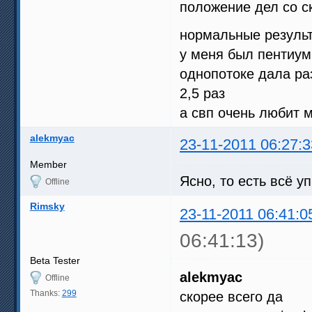
положение дел со с
нормальные резуль
у меня был пентиум
однопотоке дала ра
2,5 раз
а свп очень любит 
alekmyac
23-11-2011 06:27:3
Member
Ясно, то есть всё у
Offline
Rimsky
23-11-2011 06:41:0
06:41:13)
Beta Tester
alekmyac
Offline
Thanks:
299
скорее всего да