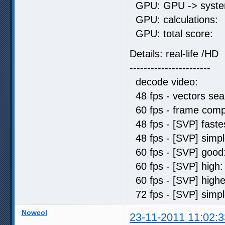
GPU: GPU -> syste
GPU: calculat
GPU: total sc
Details: real-life /HD
-----------------------
decode video: 
48 fps - vectors 
60 fps - frame comp
48 fps - [SVP] fas
48 fps - [SVP] sim
60 fps - [SVP] go
60 fps - [SVP] hi
60 fps - [SVP] hi
72 fps - [SVP] sim
Noweol
23-11-2011 11:02:3