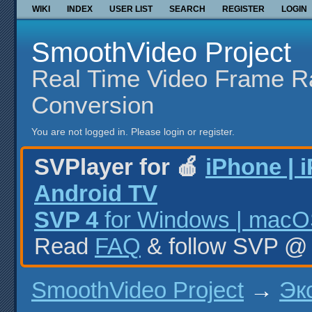
WIKI
INDEX
USER LIST
SEARCH
REGISTER
LOGIN
SmoothVideo Project
Real Time Video Frame R
Conversion
You are not logged in.
Please login or register.
SVPlayer for 🍎
iPhone | 
Android TV
SVP 4
for Windows | macOS
Read
FAQ
& follow SVP 
SmoothVideo Project
→
Эк