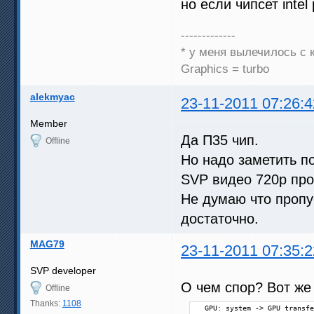
но если чипсет inte
-------------
* у меня вылечилось с 
Graphics = turbo
alekmyac
23-11-2011 07:26:4
Member
Да П35 чип.
Offline
Но надо заметить п
SVP видео 720р про
Не думаю что пропу
достаточно.
MAG79
23-11-2011 07:35:2
SVP developer
О чем спор? Вот же
Offline
Thanks:
1108
  GPU: system -> GPU transfe