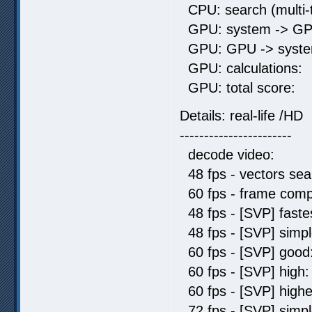
CPU: search (multi-
GPU: system -> GP
GPU: GPU -> syste
GPU: calculat
GPU: total sc
Details: real-life /HD
-----------------------
decode video: 
48 fps - vectors s
60 fps - frame comp
48 fps - [SVP] fas
48 fps - [SVP] sim
60 fps - [SVP] go
60 fps - [SVP] 
60 fps - [SVP] hi
72 fps - [SVP] sim