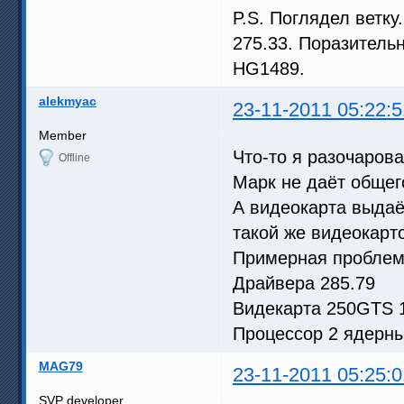
P.S. Поглядел ветку
275.33. Поразитель
HG1489.
alekmyac
23-11-2011 05:22:5
Member
Что-то я разочарова
Offline
Марк не даёт общег
А видеокарта выдаёт
такой же видеокарто
Примерная проблем
Драйвера 285.79
Видекарта 250GTS
Процессор 2 ядерный
MAG79
23-11-2011 05:25:0
SVP developer