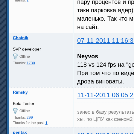
Thanks:
2
пару процентов и п
таки парковка ядер)
маленько. Так что м
на сайт.
Chainik
07-11-2011 11:16:3
SVP developer
Neyvos
Offline
Thanks:
1730
118 vs 124 fps на "
При том что по вид
дрова виноваты.
Rimsky
11-11-2011 06:05:2
Beta Tester
Offline
занес в базу результат
Thanks:
299
хы, по ЦПУ как феном2 
Thanks for the post:
1
pentax