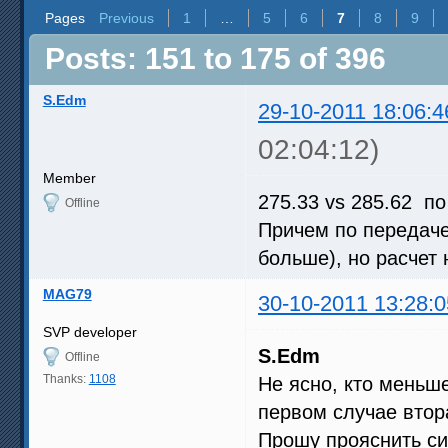
Pages
Previous
1
…
5
6
7
8
9
Posts: 151 to 175 of 396
S.Edm
29-10-2011 18:06:4
02:04:12)
Member
275.33 vs 285.62 по
Offline
Причем по передаче
больше), но расчет
MAG79
30-10-2011 13:28:0
SVP developer
S.Edm
Offline
Thanks:
1108
Не ясно, кто меньше
первом случае втор
Прошу прояснить си