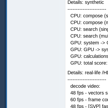
Details: synthetic
-----------------------
CPU: compose (si
CPU: compose (mu
CPU: search (sing
CPU: search (mul
GPU: system -> 
GPU: GPU -> sys
GPU: calcula
GPU: total s
Details: real-life /
-----------------------
decode video
48 fps - vectors
60 fps - frame co
48 fps - [SVP] f