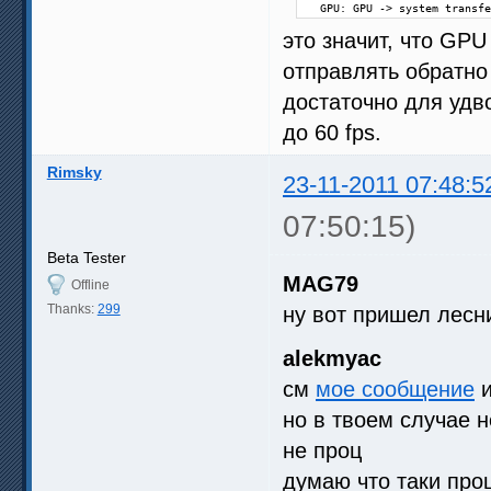
  GPU: GPU -> system transfe
это значит, что GPU
отправлять обратно 
достаточно для удв
до 60 fps.
Rimsky
23-11-2011 07:48:5
07:50:15)
Beta Tester
MAG79
Offline
Thanks:
299
ну вот пришел лесн
alekmyac
см
мое сообщение
и
но в твоем случае 
не проц
думаю что таки про