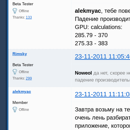
Beta Tester
alekmyac
, тебе по
Offline
Thanks:
133
Падение производит
GPU: calculations:
285.79 - 370
275.33 - 383
Rimsky
23-11-2011 11:05:4
Beta Tester
Offline
Noweol
да нет, скорее 
Thanks:
299
падение производитель
alekmyac
23-11-2011 11:11:0
Member
Завтра возьму на те
Offline
очень лень разбират
приложение, которо