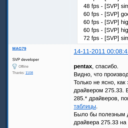
48 fps - [SVP] s
60 fps - [SVP] 
60 fps - [SVP] 
60 fps - [SVP] h
72 fps - [SVP] s
MAG79
14-11-2011 00:08:4
SVP developer
pentax
, спасибо.
Offline
Thanks:
1108
Видно, что произво
Только не ясно, ка
драйвером 275.33. 
285.* драйверов, п
таблицы
.
Было бы полезным д
драйвера 275.33 на 