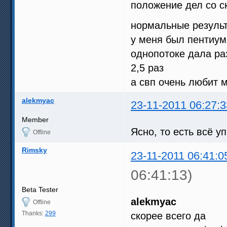
положение дел со с
нормальные резуль
у меня был пентиум
однопотоке дала ра
2,5 раз
а свп очень любит 
alekmyac
23-11-2011 06:27:3
Member
Ясно, то есть всё у
Offline
Rimsky
23-11-2011 06:41:0
06:41:13)
Beta Tester
alekmyac
Offline
Thanks:
299
скорее всего да