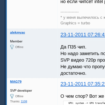
но если чипсет inte
-------------
* у меня вылечилось с 
Graphics = turbo
alekmyac
23-11-2011 07:26:4
Member
Да П35 чип.
Offline
Но надо заметить п
SVP видео 720р про
Не думаю что пропу
достаточно.
MAG79
23-11-2011 07:35:2
SVP developer
О чем спор? Вот же
Offline
Thanks:
1108
  GPU: system -> GPU transfe