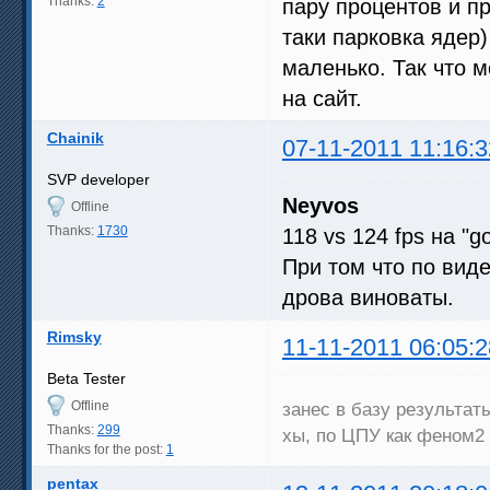
Thanks:
2
пару процентов и п
таки парковка ядер)
маленько. Так что м
на сайт.
Chainik
07-11-2011 11:16:3
SVP developer
Neyvos
Offline
Thanks:
1730
118 vs 124 fps на "
При том что по вид
дрова виноваты.
Rimsky
11-11-2011 06:05:2
Beta Tester
Offline
занес в базу результат
Thanks:
299
хы, по ЦПУ как феном2 
Thanks for the post:
1
pentax