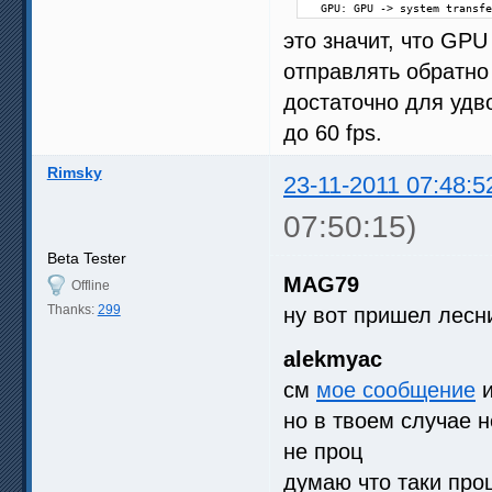
  GPU: GPU -> system transfe
это значит, что GPU
отправлять обратно 
достаточно для удв
до 60 fps.
Rimsky
23-11-2011 07:48:5
07:50:15)
Beta Tester
MAG79
Offline
Thanks:
299
ну вот пришел лесн
alekmyac
см
мое сообщение
и
но в твоем случае 
не проц
думаю что таки про