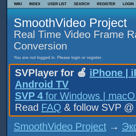
WIKI
INDEX
USER LIST
SEARCH
REGISTER
LOGIN
SmoothVideo Project
Real Time Video Frame R
Conversion
You are not logged in.
Please login or register.
SVPlayer for 🍎
iPhone | 
Android TV
SVP 4
for Windows | macOS
Read
FAQ
& follow SVP 
SmoothVideo Project
→
Эк