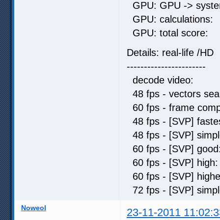
GPU: GPU -> syste
GPU: calculat
GPU: total sc
Details: real-life /HD
-----------------------
decode video: 
48 fps - vectors 
60 fps - frame comp
48 fps - [SVP] fas
48 fps - [SVP] sim
60 fps - [SVP] go
60 fps - [SVP] hi
60 fps - [SVP] hi
72 fps - [SVP] sim
Noweol
23-11-2011 11:02:3