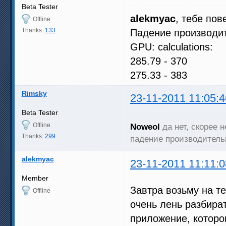
Beta Tester
alekmyac
, тебе по
Offline
Thanks:
133
Падение производит
GPU: calculations:
285.79 - 370
275.33 - 383
Rimsky
23-11-2011 11:05:4
Beta Tester
Offline
Noweol
да нет, скорее 
Thanks:
299
падение производитель
alekmyac
23-11-2011 11:11:0
Member
Завтра возьму на те
Offline
очень лень разбират
приложение, которо