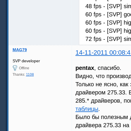
48 fps - [SVP] s
60 fps - [SVP] 
60 fps - [SVP] 
60 fps - [SVP] h
72 fps - [SVP] s
MAG79
14-11-2011 00:08:4
SVP developer
pentax
, спасибо.
Offline
Thanks:
1108
Видно, что произво
Только не ясно, ка
драйвером 275.33. 
285.* драйверов, п
таблицы
.
Было бы полезным д
драйвера 275.33 на 