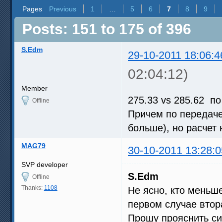
Pages
Previous
1
…
5
6
7
8
9
Posts: 151 to 175 of 396
S.Edm
29-10-2011 18:06:4
02:04:12)
Member
275.33 vs 285.62 по
Offline
Причем по передаче
больше), но расчет
MAG79
30-10-2011 13:28:0
SVP developer
S.Edm
Offline
Thanks:
1108
Не ясно, кто меньше
первом случае втор
Прошу прояснить си