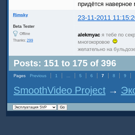
придётся наверное 
Rimsky
23-11-2011 11:15:2
Beta Tester
Offline
alekmyac
я тебе по секр
Thanks:
299
многокоровое
желательно на бульдоз
Posts: 151 to 175 of 396
Pages
Previous
1
…
5
6
7
8
9
SmoothVideo Project
→
Эк