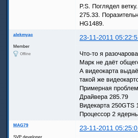
P.S. Поглядел ветку
275.33. Поразитель
HG1489.
alekmyac
23-11-2011 05:22:5
Member
Что-то я разочарова
Offline
Марк не даёт общег
А видеокарта выдаёт
такой же видеокарто
Примерная проблем
Драйвера 285.79
Видекарта 250GTS
Процессор 2 ядерный
MAG79
23-11-2011 05:25:0
SVP developer