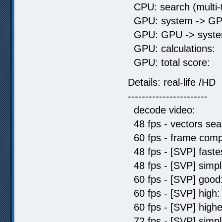
CPU: search (multi-
GPU: system -> GP
GPU: GPU -> syste
GPU: calculat
GPU: total sc
Details: real-life /HD
-----------------------
decode video: 
48 fps - vectors s
60 fps - frame comp
48 fps - [SVP] fas
48 fps - [SVP] sim
60 fps - [SVP] go
60 fps - [SVP] 
60 fps - [SVP] hi
72 fps - [SVP] sim