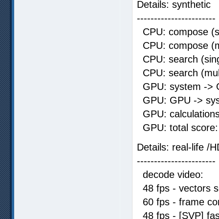
Details: synthetic
-----------------------
CPU: compose (si
CPU: compose (mu
CPU: search (sing
CPU: search (mul
GPU: system -> 
GPU: GPU -> sys
GPU: calcula
GPU: total s
Details: real-life /
-----------------------
decode video
48 fps - vectors
60 fps - frame co
48 fps - [SVP] f