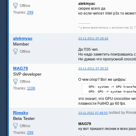
alekmyac
Offline
скорее всего да
Thanks:
299
но если чипсет intel р3х то може
-------------
* у меня вылечилось с каталистом 11.7
alekmyac
23-11-2011 07:26:42
Member
Да П35 чип.
Offline
Но надо заметить поигравшись с
Не думаю что пропускной способ
MAG79
23-11-2011 07:35:22
SVP developer
О чем спор? Вот же цифры:
Offline
  GPU: system -> GPU transfe
Thanks:
1108
  GPU: GPU -> system transfe
это значит, что GPU способен чи
плавности FullHD до 60 fps.
Rimsky
(edited by Rims
23-11-2011 07:48:52
Beta Tester
MAG79
Offline
ну вот пришел лесник и всех ра
Thanks:
299