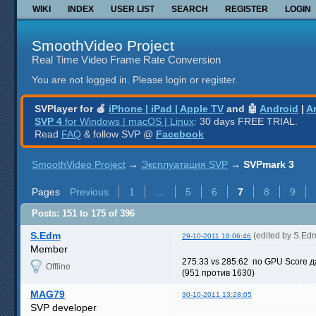
WIKI
INDEX
USER LIST
SEARCH
REGISTER
LOGIN
SmoothVideo Project
Real Time Video Frame Rate Conversion
You are not logged in.
Please login or register.
SVPlayer for 🍎
iPhone | iPad | Apple TV
and 🤖
Android
|
A
SVP 4
for Windows | macOS | Linux
: 30 days FREE TRIAL.
Read
FAQ
& follow SVP @
Facebook
SmoothVideo Project
→
Эксплуатация SVP
→
SVPmark 3
Pages
Previous
1
…
5
6
7
8
9
Posts: 151 to 175 of 396
S.Edm
(edited by S.Ed
29-10-2011 18:06:46
Member
275.33 vs 285.62 по GPU Score 
Offline
(951 против 1630)
MAG79
30-10-2011 13:28:05
SVP developer