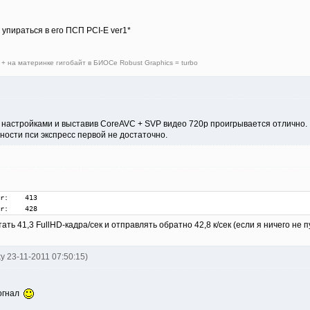
т упираться в его ПСП PCI-E ver1*
 + на материнке гигобайт в БИОСе Robust Graphics = turbo
 настройками и выставив CoreAVC + SVP видео 720р проигрывается отлично.
ности пси экспресс первой не достаточно.
r:    413

r:    428
тать 41,3 FullHD-кадра/сек и отправлять обратно 42,8 к/сек (если я ничего н
ky 23-11-2011 07:50:15)
зогнал