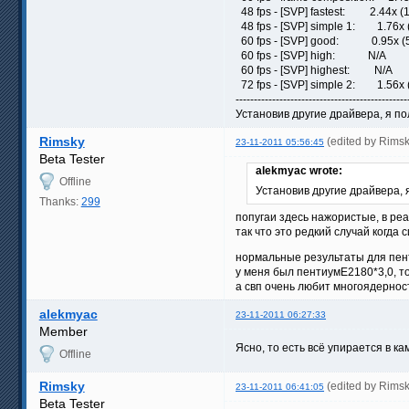
48 fps - [SVP] fastest: 2.44x (1
48 fps - [SVP] simple 1: 1.76x (
60 fps - [SVP] good: 0.95x (57
60 fps - [SVP] high: N/A
60 fps - [SVP] highest: N/A
72 fps - [SVP] simple 2: 1.56x (
-----------------------------------------------
Установив другие драйвера, я п
Rimsky
(edited by Rims
23-11-2011 05:56:45
Beta Tester
alekmyac wrote:
Offline
Установив другие драйвера, 
Thanks:
299
попугаи здесь нажористые, в ре
так что это редкий случай когд
нормальные результаты для пен
у меня был пентиумЕ2180*3,0, то
а свп очень любит многоядернос
alekmyac
23-11-2011 06:27:33
Member
Ясно, то есть всё упирается в к
Offline
Rimsky
(edited by Rims
23-11-2011 06:41:05
Beta Tester