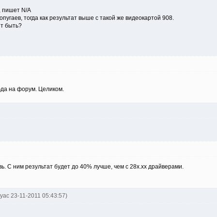
, пишет N/A
опугаев, тогда как результат выше с такой же видеокартой 908.
т быть?
да на форум. Целиком.
вь. С ним результат будет до 40% лучше, чем с 28х.хх драйверами.
myac 23-11-2011 05:43:57)