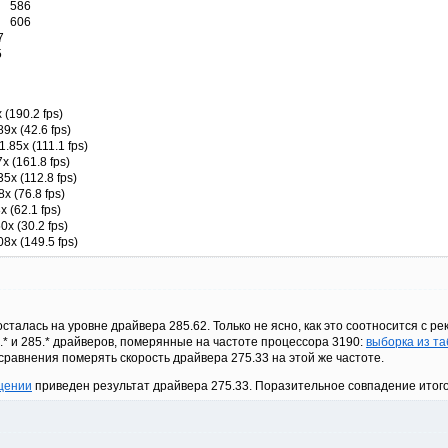
: 586
: 606
7
5
90.2 fps)
9x (42.6 fps)
.85x (111.1 fps)
x (161.8 fps)
5x (112.8 fps)
 (76.8 fps)
(62.1 fps)
x (30.2 fps)
8x (149.5 fps)
осталась на уровне драйвера 285.62. Только не ясно, как это соотносится с
.* и 285.* драйверов, померянные на частоте процессора 3190:
выборка из т
равнения померять скорость драйвера 275.33 на этой же частоте.
щении
приведен результат драйвера 275.33. Поразительное совпадение итог