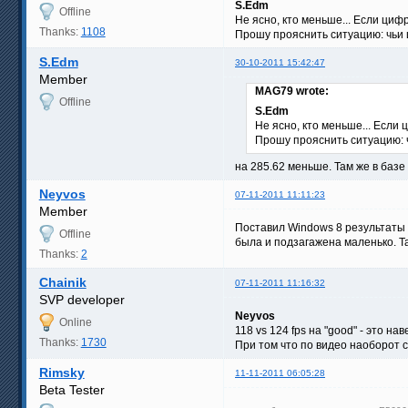
S.Edm
Offline
Не ясно, кто меньше... Если циф
Thanks:
1108
Прошу прояснить ситуацию: чьи
S.Edm
30-10-2011 15:42:47
Member
MAG79 wrote:
Offline
S.Edm
Не ясно, кто меньше... Если
Прошу прояснить ситуацию: 
на 285.62 меньше. Там же в базе
Neyvos
07-11-2011 11:11:23
Member
Поставил Windows 8 результаты 
Offline
была и подзагажена маленько. Та
Thanks:
2
Chainik
07-11-2011 11:16:32
SVP developer
Neyvos
Online
118 vs 124 fps на "good" - это 
Thanks:
1730
При том что по видео наоборот 
Rimsky
11-11-2011 06:05:28
Beta Tester