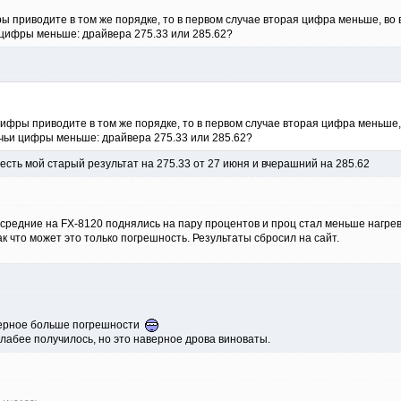
ры приводите в том же порядке, то в первом случае вторая цифра меньше, во 
 цифры меньше: драйвера 275.33 или 285.62?
 цифры приводите в том же порядке, то в первом случае вторая цифра меньше,
чьи цифры меньше: драйвера 275.33 или 285.62?
 есть мой старый результат на 275.33 от 27 июня и вчерашний на 285.62
средние на FX-8120 поднялись на пару процентов и проц стал меньше нагрева
к что может это только погрешность. Результаты сбросил на сайт.
наверное больше погрешности
слабее получилось, но это наверное дрова виноваты.