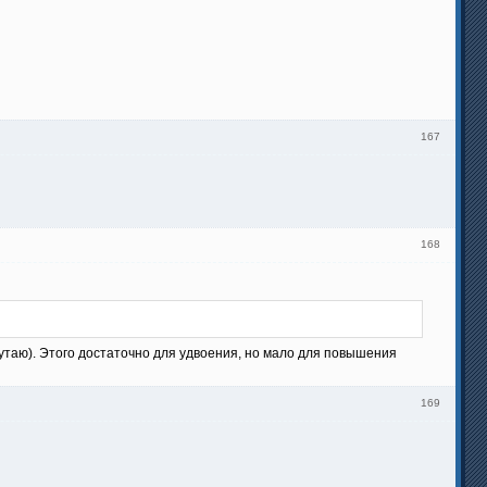
167
168
е путаю). Этого достаточно для удвоения, но мало для повышения
169