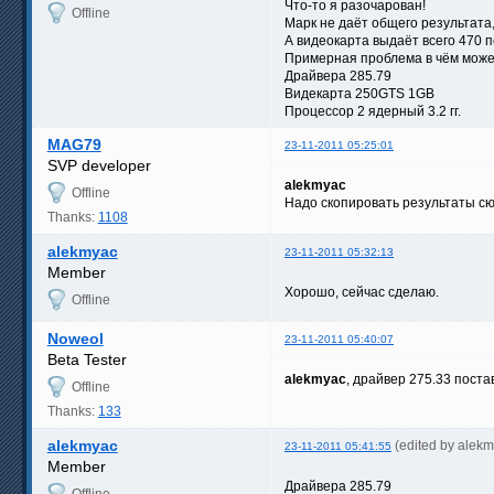
Что-то я разочарован!
Offline
Марк не даёт общего результата
А видеокарта выдаёт всего 470 п
Примерная проблема в чём може
Драйвера 285.79
Видекарта 250GTS 1GB
Процессор 2 ядерный 3.2 гг.
MAG79
23-11-2011 05:25:01
SVP developer
alekmyac
Offline
Надо скопировать результаты сю
Thanks:
1108
alekmyac
23-11-2011 05:32:13
Member
Хорошо, сейчас сделаю.
Offline
Noweol
23-11-2011 05:40:07
Beta Tester
alekmyac
, драйвер 275.33 поста
Offline
Thanks:
133
alekmyac
(edited by alek
23-11-2011 05:41:55
Member
Драйвера 285.79
Offline