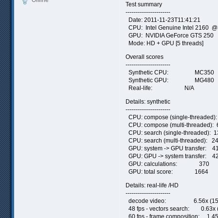
Test summary
-----------------------
Date: 2011-11-23T11:41:21
CPU: Intel Genuine Intel 2160 @
GPU: NVIDIA GeForce GTS 250
Mode: HD + GPU [5 threads]
Overall scores
-----------------------
Synthetic CPU: MC350
Synthetic GPU: MG480
Real-life: N/A
Details: synthetic
-----------------------
CPU: compose (single-threaded):
CPU: compose (multi-threaded): 
CPU: search (single-threaded): 
CPU: search (multi-threaded): 2
GPU: system -> GPU transfer: 4
GPU: GPU -> system transfer: 4
GPU: calculations: 370
GPU: total score: 1664
Details: real-life /HD
-----------------------
decode video: 6.56x (157.
48 fps - vectors search: 0.63x (
60 fps - frame composition: 1.45x