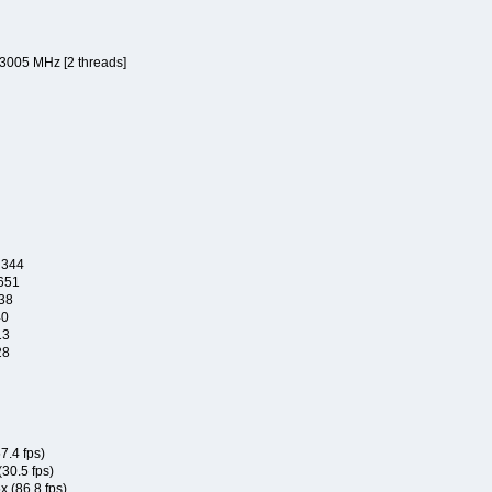
3005 MHz [2 threads]
 344
651
138
40
13
28
4 fps)
30.5 fps)
 (86.8 fps)