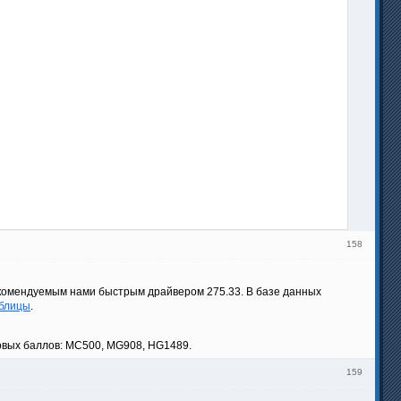
158
 рекомендуемым нами быстрым драйвером 275.33. В базе данных
аблицы
.
овых баллов: MC500, MG908, HG1489.
159