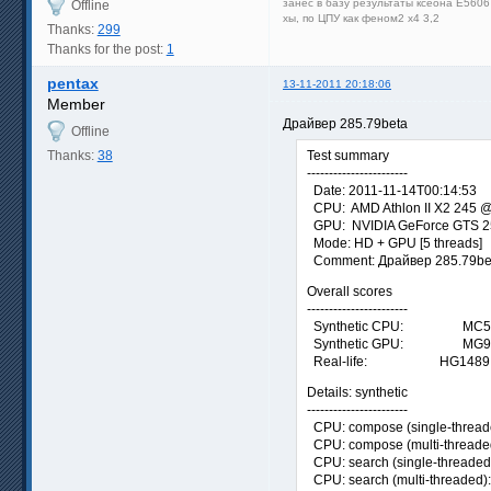
занес в базу результаты ксеона Е5606
Offline
хы, по ЦПУ как феном2 х4 3,2
Thanks:
299
Thanks for the post:
1
pentax
13-11-2011 20:18:06
Member
Драйвер 285.79beta
Offline
Thanks:
38
Test summary
-----------------------
Date: 2011-11-14T00:14:53
CPU: AMD Athlon II X2 245 @
GPU: NVIDIA GeForce GTS 2
Mode: HD + GPU [5 threads]
Comment: Драйвер 285.79be
Overall scores
-----------------------
Synthetic CPU: MC5
Synthetic GPU: MG9
Real-life: HG1489
Details: synthetic
-----------------------
CPU: compose (single-thread
CPU: compose (multi-threade
CPU: search (single-threaded
CPU: search (multi-threaded)