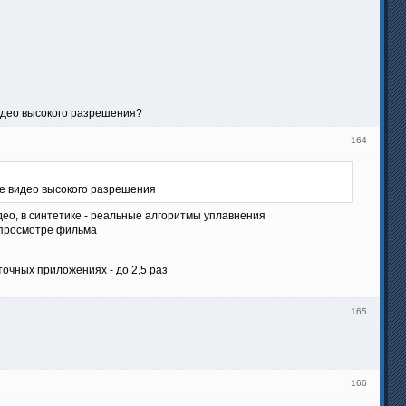
видео высокого разрешения?
164
ре видео высокого разрешения
део, в синтетике - реальные алгоритмы уплавнения
и просмотре фильма
точных приложениях - до 2,5 раз
165
166