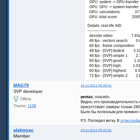
GPU: system -> GPU transfer
GPU: GPU -> system transfer
GPU: calculations: 37
GPU: total score: 200
Details: real-life /HD
-----------------------
decode video: 7.93x (1
48 fps - vectors search: 0.8
60 fps - frame composition: 1
48 fps - [SVP] fastest: 3.37
48 fps - [SVP] simple 1: 2.3
60 fps - [SVP] good: 1.28x
60 fps - [SVP] high: 1.03x 
60 fps - [SVP] highest: 0.50
72 fps - [SVP] simple 2: 2.0
MAG79
14-11-2011 00:08:41
SVP developer
pentax
, спасибо.
Offline
Видно, что производительность 
Thanks:
1108
присутствуют замеры только 280
Было бы полезным для прямого с
P.S. Поглядел ветку. В
этом сооб
alekmyac
23-11-2011 05:22:51
Member