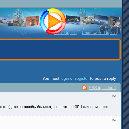
Active topics
Unanswered topics
You must
login
or
register
to post a reply
RSS topic feed
151
ак же (даже на копейку больше), но расчет на GPU сильно меньше
152