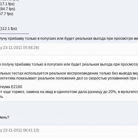
17.1 fps)
84.7 fps)
.7 fps)
112.1 fps)
------------------------
олучу прибавку только в попугаях или будет реальная выгода при просмотре 
ky 23-11-2011 05:58:28)
я получу прибавку только в попугаях или будет реальная выгода при просмот
альных тестах используется реальное воспроизведение только без вывода ви
а синтетика показывает реальное положение дел со скоростью уплавнения пр
тиума Е2160
т еще тормоз, замена на квад в однопотоке дала разницу до 20%, в мультипо
ть
амень?
ky 23-11-2011 06:41:13)