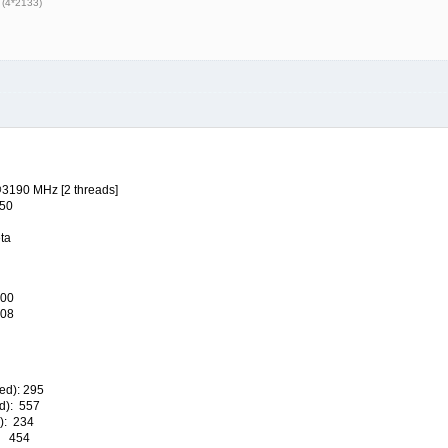
 (4*2133)
3190 MHz [2 threads]
50
ta
00
08
ed): 295
d): 557
): 234
: 454