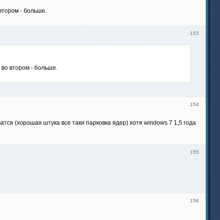
втором - больше.
153
 во втором - больше.
154
тся (хорошая штука все таки парковка ядер) хотя windows 7 1,5 года
155
156