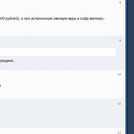
8
900 рублей), а про встроенную звковую муру в софр.матери -
9
редине....
10
11
12