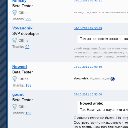
Rimsky
04-10-2011 09:53:11
Beta Tester
не годится усилитель, автоминетчика
Offline
Thanks:
299
Vovanchik
04-10-2011 09:53:19
SVP developer
Только не совсем понятно, з
Offline
Thanks:
92
у тебя когда нить было так много лишн
ну вот и это - просто эффективные ути
сколько всего накупить придется чтоб 
Noweol
04-10-2011 10:00:50
Beta Tester
Vovanchik
, бедные люди!
Offline
Thanks:
133
gaunt
04-10-2011 15:52:00
Beta Tester
Noweol wrote:
Offline
Так. Нам нужны наушники и л
Thanks:
153
О лампах слова не было . Но наг
Соответственно низкоомную - мои
Ну а лампы - как раз для высок