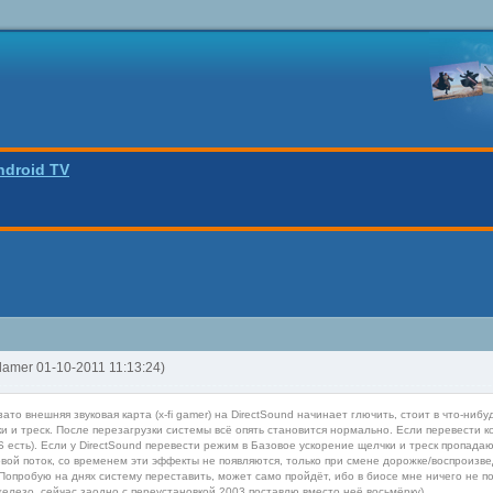
ndroid TV
tlamer 01-10-2011 11:13:24)
зато внешняя звуковая карта (x-fi gamer) на DirectSound начинает глючить, стоит в что-ни
 и треск. После перезагрузки системы всё опять становится нормально. Если перевести ко
S есть). Если у DirectSound перевести режим в Базовое ускорение щелчки и треск пропада
вой поток, со временем эти эффекты не появляются, только при смене дорожке/воспроизве
Попробую на днях систему переставить, может само пройдёт, ибо в биосе мне ничего не по
железо, сейчас заодно с переустановкой 2003 поставлю вместо неё восьмёрку)