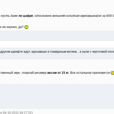
к пусть даже
по цифре
, однозначно внешняя солидная звуковушка(не за 600-
о не научно, да?
 в другом шрифте идут, курсивные и гламурным кеглем... а нули с черточкой посе
ственный звук - покупай ресивер
весом от 15 кг
. Все остальное приложится
ky 04-10-2011 04:17:52)