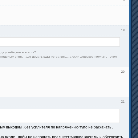
18
19
гда у тебя уже все есть?
недельку опять надо думать куда потратить... а если дешевое покупать - этож
20
21
ным выходом , без усилителя по напряжению тупо не раскачать .
 на входе , дабы не напрягать предшествующие каскады и обеспечить