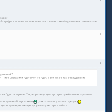
езной?
ибо цифра или идет илои не идет. а вот как ее там оборудование разложить на
6
7
сурьезной?
" - ибо цифра или идет илои не идет. а вот как ее там оборудование
 не будет в звуке на 7-е, но разница пристуствует причём очень огромная.
что встроенный звук - гамно
, как по аналогу так и по цифре.
а про встроенную звковую муру в софр.матери - забыть.