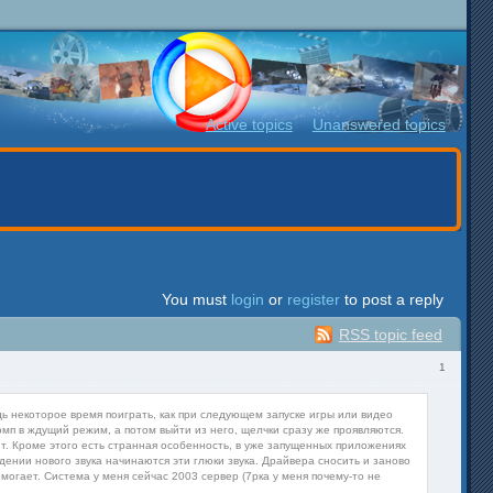
Active topics
Unanswered topics
You must
login
or
register
to post a reply
RSS topic feed
1
будь некоторое время поиграть, как при следующем запуске игры или видео
мп в ждущий режим, а потом выйти из него, щелчки сразу же проявляются.
ют. Кроме этого есть странная особенность, в уже запущенных приложениях
дении нового звука начинаются эти глюки звука. Драйвера сносить и заново
могает. Система у меня сейчас 2003 сервер (7рка у меня почему-то не