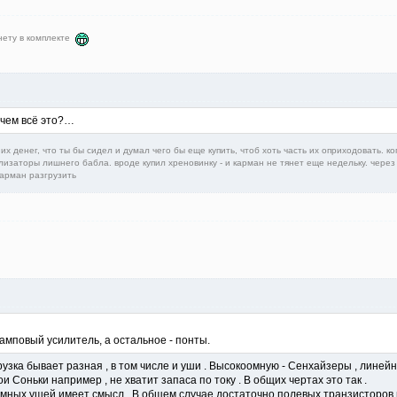
 нету в комплекте
ачем всё это?…
их денег, что ты бы сидел и думал чего бы еще купить, чтоб хоть часть их оприходовать. ко
лизаторы лишнего бабла. вроде купил хреновинку - и карман не тянет еще недельку. через 
карман разгрузить
амповый усилитель, а остальное - понты.
рузка бывает разная , в том числе и уши . Высокоомную - Сенхайзеры , линей
 Соньки например , не хватит запаса по току . В общих чертах это так .
оомных ушей имеет смысл . В общем случае достаточно полевых транзисторов