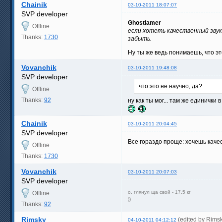
Chainik
03-10-2011 18:07:07
SVP developer
Ghostlamer
Offline
если хотеть качественный зву
Thanks:
1730
забыть.
Ну ты же ведь понимаешь, что эт
Vovanchik
03-10-2011 19:48:08
SVP developer
что это не научно, да?
Offline
Thanks:
92
ну как ты мог... там же единички
Chainik
03-10-2011 20:04:45
SVP developer
Все гораздо проще: хочешь каче
Offline
Thanks:
1730
Vovanchik
03-10-2011 20:07:03
SVP developer
о, глянул ща свой - 17,5 кг
Offline
))
Thanks:
92
Rimsky
(edited by Rims
04-10-2011 04:12:12