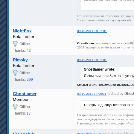
.
Это к этой теме не относитя, это одн
Я сам лично забил на звуковушки x-fi 
NightFox
03-10-2011 18:05:01
Beta Tester
Ghostlamer
, я потому и написал в [⁠of
Offline
2003, наверное в нём просто что-то 
Thanks:
42
Rimsky
03-10-2011 18:05:01
Beta Tester
Ghostlamer wrote:
Offline
Я сам лично забил на звуков
Thanks:
299
смысл в висте/семерке использов
Ghostlamer
(edited by Ghos
03-10-2011 18:05:01
Member
теперь ведь звук все равно 
Offline
Thanks:
17
На креативовских картах он не софтов
это с предыдушими были пляски, то чт
И разница в качестве звука дорогой к
Vovanchik
(edited by Vova