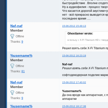
быстродействие . Вполне сгодят
Ну а аудиофилия - процесс тво
Что касается дорогой акустики=у
нет - всё прекрасно выводится к
последнее время .....
Naf-naf
15-06-2012 15:49:13
Member
Ghostlamer wrote:
Offline
в пользу с X-FI Titanium HD с тв
Thanks:
9
Решил взять себе X-Fi Titanium 
%username%
15-06-2012 16:23:19
Member
Naf-naf
Offline
Решил взять себе X-Fi Titanium 
Thanks:
81
софтодекодерная поделие маркет
Naf-naf
15-06-2012 17:40:02
Member
%username%
Offline
Да она вроде как аппаратная, с 
Thanks:
9
аппаратки
%username%
15-06-2012 18:17:38