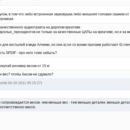
гом, в том что либо встроенная звуковушка либо внешняя топовая скажем от C
громная.
 качественного аудиотракта на дорогом креативе
 дохлых_президентов не только за качественные ЦАПы на креативе, но и за 
и для костылей в виде Алчеми, но они а) не со всеми прогами работают б) глю
ть SPDIF - про него тоже забыть?
окупай ресивер весом от 15 кг
ен вес? чтобы басом не сдувало?
nchik 04-10-2011 05:15:27)
во сопровождается весом. чем меньше вес - тем меньше деталек. меньше детал
оответственно массе.