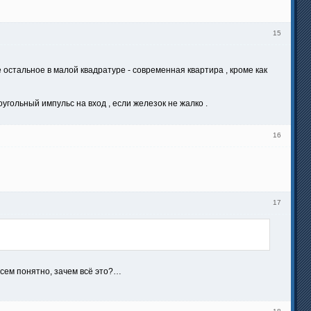
15
 остальное в малой квадратуре - современная квартира , кроме как
гольный импульс на вход , если железок не жалко .
16
17
всем понятно, зачем всё это?…