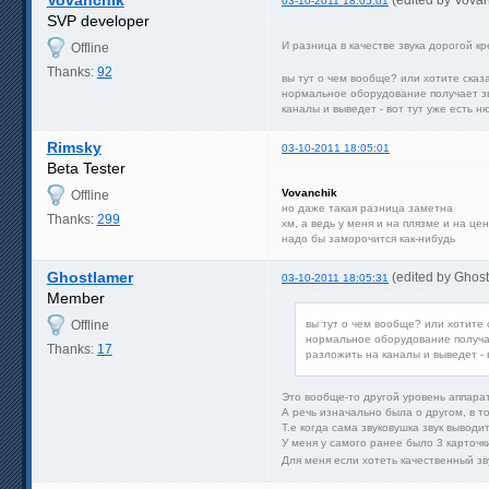
03-10-2011 18:05:01
SVP developer
И разница в качестве звука дорогой к
Offline
Thanks:
92
вы тут о чем вообще? или хотите сказ
нормальное оборудование получает зву
каналы и выведет - вот тут уже есть 
Rimsky
03-10-2011 18:05:01
Beta Tester
Vovanchik
Offline
но даже такая разница заметна
Thanks:
299
хм, а ведь у меня и на плязме и на це
надо бы заморочится как-нибудь
Ghostlamer
(edited by Ghos
03-10-2011 18:05:31
Member
Offline
вы тут о чем вообще? или хотите
нормальное оборудование получает
Thanks:
17
разложить на каналы и выведет - 
Это вообще-то другой уровень аппара
А речь изначально была о другом, в т
Т.е когда сама звуковушка звук вывод
У меня у самого ранее было 3 карточки
Для меня если хотеть качественный зв