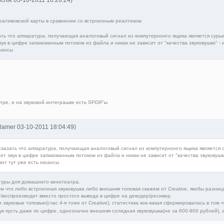
реативовской карты в сравнении со встроенным реалтеком
ать что аппаратура, получающая аналоговый сигнал из компутернонго ящика является сурь
к в цифре запакованным потоком из файла и никак не зависит от "качества звуковушки" - 
нюансы
нтре, и на звуковой интеграшке есть SPDIF'ы
tlamer 03-10-2011 18:04:49)
 сказать что аппаратура, получающая аналоговый сигнал из компутернонго ящика является 
 звук в цифре запакованным потоком из файла и никак не зависит от "качества звуковушки
вот тут уже есть нюансы
туры для домашнего кинотеатра.
ом что либо встроенная звуковушка либо внешняя топовая скажем от Creative, якобы разницы
ит/воспроизводит вместо простого вывода в цифре на декодер/ресивер.
 звуковые топовые(счас 4-я тоже от Creative), статистика кое-какая сформировалась в том 
ук пусть даже по цифре, однозначно внешняя солидная звуковушка(не за 600-900 рублей), 