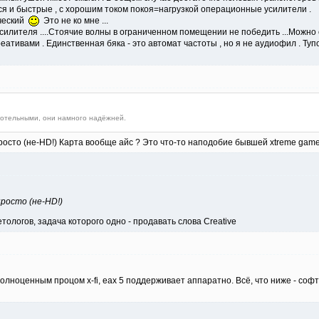
ся и быстрые , с хорошим током покоя=нагрузкой операционные усилители .
рческий
Это не ко мне ...
силителя ....Стоячие волны в ограниченном помещении не победить ...Можно с 
реативами . Единственная бяка - это автомат частоты , но я не аудиофил . Ту
ердотельными, они намного надёжней.
просто (не-HD!) Карта вообще айс ? Это что-то наподобие бывшей xtreme gamer
просто (не-HD!)
ологов, задача которого одно - продавать слова Creative
полноценным процом x-fi, еах 5 поддерживает аппаратно. Всё, что ниже - соф