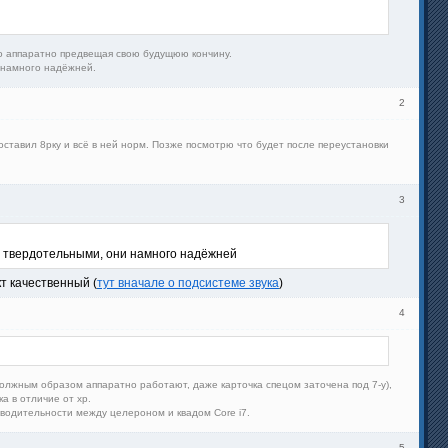
ибо аппаратно предвещая свою будущюю кончину.
и намного надёжней.
2
щас поставил 8рку и всё в ней норм. Позже посмотрю что будет после переустановки
3
D с твердотельными, они намного надёжней
т качественный (
тут вначале о подсистеме звука
)
4
 должным образом аппаратно работают, даже карточка спецом заточена под 7-у),
а в отличие от xp.
зводительности между целероном и квадом Core i7.
5