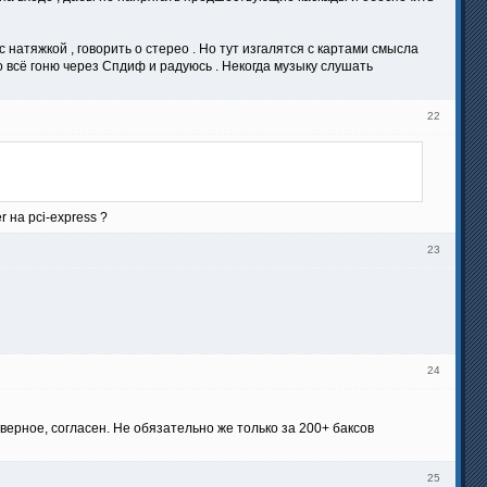
натяжкой , говорить о стерео . Но тут изгалятся с картами смысла
по всё гоню через Спдиф и радуюсь . Некогда музыку слушать
22
 на pci-express ?
23
24
тверное, согласен. Не обязательно же только за 200+ баксов
25