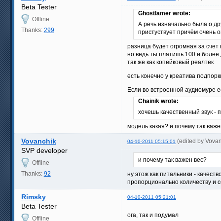
Beta Tester
Ghostlamer wrote:
Offline
А речь изначально была о дру
Thanks:
299
пристуствует причём очень о
разница будет огромная за счет
но ведь ты платишь 100 и более
так же как копейковый реалтек
есть конечно у креатива подпорк
Если во встроенной аудиомуре ес
Chainik wrote:
хочешь качественный звук - п
модель какая? и почему так важ
Vovanchik
(edited by Vova
04-10-2011 05:15:01
SVP developer
и почему так важен вес?
Offline
Thanks:
92
ну этож как питальники - качест
пропорционально количеству и с
Rimsky
04-10-2011 05:21:01
Beta Tester
ога, так и подумал
Offline