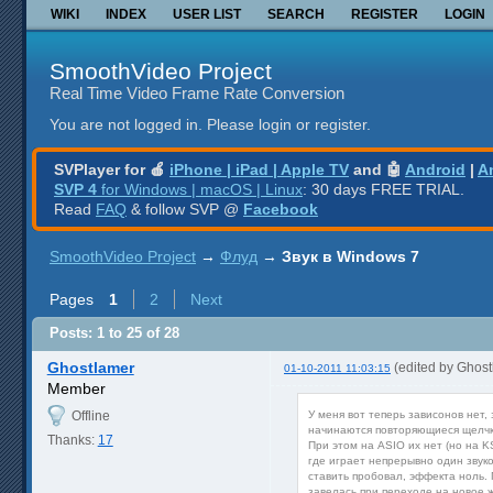
WIKI
INDEX
USER LIST
SEARCH
REGISTER
LOGIN
SmoothVideo Project
Real Time Video Frame Rate Conversion
You are not logged in.
Please login or register.
SVPlayer for 🍎
iPhone | iPad | Apple TV
and 🤖
Android
|
A
SVP 4
for Windows | macOS | Linux
: 30 days FREE TRIAL.
Read
FAQ
& follow SVP @
Facebook
SmoothVideo Project
→
Флуд
→
Звук в Windows 7
Pages
1
2
Next
Posts: 1 to 25 of 28
Ghostlamer
(edited by Ghos
01-10-2011 11:03:15
Member
Offline
У меня вот теперь зависонов нет, 
начинаются повторяющиеся щелчки
Thanks:
17
При этом на ASIO их нет (но на K
где играет непрерывно один звуко
ставить пробовал, эффекта ноль. 
завелась при переходе на новое 