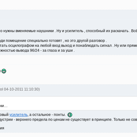
то нужны вменяемые наушники . Ну и усилитель , способный их раскачать . Всё
и помещение специально готовят , но это другой разговор .
ать осцилографом на любой вход выход и понаблюдать сигнал . Ну или прямоу
жностью вывода 96/24 - за глаза и за уши .
л
ol 04-10-2011 11:10:30)
ики…
повый
усилитель
, а остальное - понты.
дустрии - верхнего предела по ценам не существует в принципе. Только не со
вия