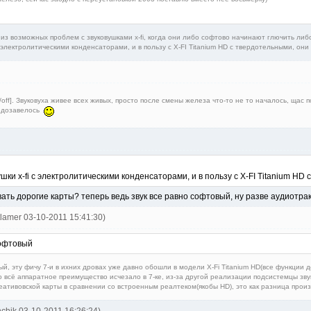
а из возможных проблем с звуковушками x-fi, когда они либо софтово начинают глючить л
с электролитическими конденсаторами, и в пользу с X-FI Titanium HD с твердотельными, он
f⁠][⁠/off⁠]. Звуковуха живее всех живых, просто после смены железа что-то не то началось, 
недозавелось
ушки x-fi с электролитическими конденсаторами, и в пользу с X-FI Titanium H
ать дорогие карты? теперь ведь звук все равно софтовый, ну разве аудиотрак
tlamer 03-10-2011 15:41:30)
софтовый
ый, эту фичу 7-и в ихних дровах уже давно обошли в модели X-Fi Titanium HD(все функции
о всё аппаратное преимущество исчезало в 7-ке, из-за другой реализации подсистемцы звук
реативовской карты в сравнении со встроенным реалтеком(якобы HD), это как разница прои
nchik 03-10-2011 16:26:24)