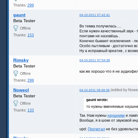
Thanks:
299
gaunt
04-10-2011 07:42:41
Beta Tester
Во темка получилась ....
Offline
Если нужен качественный звук - 
Thanks:
153
понтами не назовёшь .
Конечно бывают исключения - люд
Особо пытливым - достаточно вст
Ну а исправный креатив , с возмо
Rimsky
04-10-2011 07:54:38
Beta Tester
как же хорошо что я не аудиофи
Offline
Thanks:
299
Noweol
(edited by Nowe
04-10-2011 09:49:39
Beta Tester
gaunt wrote:
Offline
то нужны вменяемые наушн
Thanks:
133
Так. Нам нужны
наушники
и лам
Вообще, я в шоке от звуковой ин
upd:
Прочитал
не без удовольст