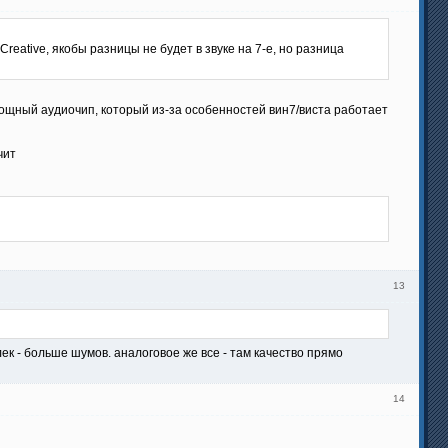
reative, якобы разницы не будет в звуке на 7-е, но разница
мощный аудиочип, который из-за особенностей вин7/виста работает
чит
13
ек - больше шумов. аналоговое же все - там качество прямо
14