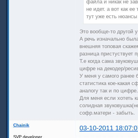
файла и никак не за
не идет. а вот как е
тут уже есть нюансы
Это вообще-то другой 
А речь изначально была
внешняя топовая скажем 
разница пристуствует п
Т.е когда сама звукову
цифре на декодер/реси
У меня у самого ранее б
статистика кое-какая с
аналогу так и по цифре
Для меня если хотеть к
солидная звуковушка(не
софр.матери - забыть.
Chainik
03-10-2011 18:07:0
SVP developer