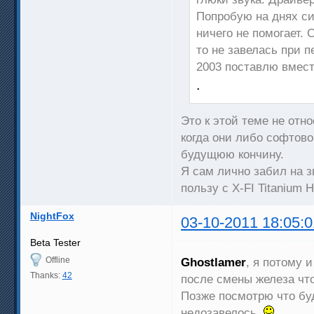
Попробую на днях си
ничего не помогает. 
то не завелась при п
2003 поставлю вмест
.
Это к этой теме не отн
когда они либо софтов
будущюю кончину.
Я сам лично забил на з
пользу с X-FI Titanium
NightFox
03-10-2011 18:05:0
Beta Tester
Offline
Ghostlamer
, я потому и 
Thanks:
42
после смены железа что
Позже посмотрю что буд
недозавелось