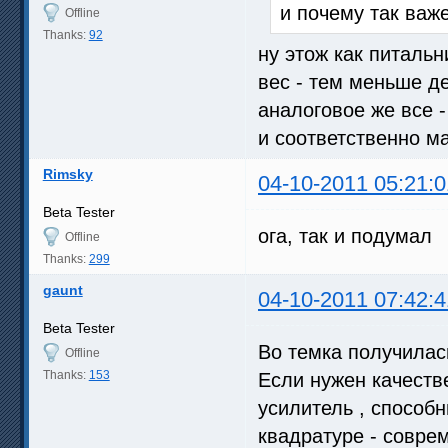
и почему так важ
Offline
Thanks:
92
ну этож как питаль
вес - тем меньше д
аналоговое же все 
и соответственно ма
Rimsky
04-10-2011 05:21:0
Beta Tester
ога, так и подумал
Offline
Thanks:
299
gaunt
04-10-2011 07:42:4
Beta Tester
Во темка получилась 
Offline
Thanks:
153
Если нужен качеств
усилитель , способн
квадратуре - соврем