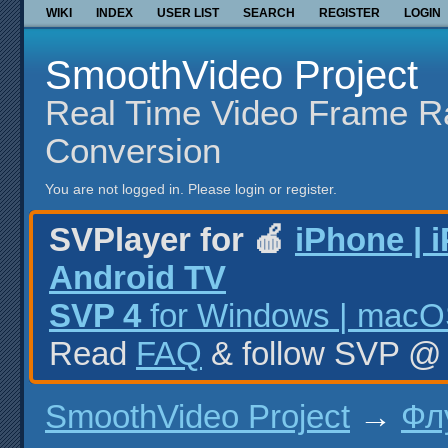
WIKI
INDEX
USER LIST
SEARCH
REGISTER
LOGIN
SmoothVideo Project
Real Time Video Frame R
Conversion
You are not logged in.
Please login or register.
SVPlayer for 🍎
iPhone | 
Android TV
SVP 4
for Windows | macOS
Read
FAQ
& follow SVP 
SmoothVideo Project
→
Фл