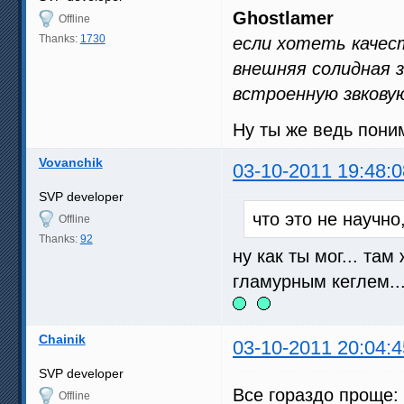
Ghostlamer
Offline
Thanks:
1730
если хотеть качес
внешняя солидная зв
встроенную звкову
Ну ты же ведь пони
Vovanchik
03-10-2011 19:48:0
SVP developer
что это не научно
Offline
Thanks:
92
ну как ты мог... та
гламурным кеглем...
Chainik
03-10-2011 20:04:4
SVP developer
Все гораздо проще:
Offline