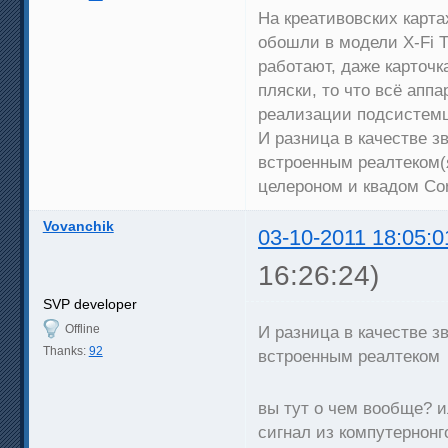
На креативовских карта
обошли в модели X-Fi 
работают, даже карточк
пляски, то что всё апп
реализации подсистемцы
И разница в качестве з
встроенным реалтеком(
целероном и квадом Cor
Vovanchik
03-10-2011 18:05:0
16:26:24)
SVP developer
Offline
И разница в качестве з
Thanks:
92
встроенным реалтеком
вы тут о чем вообще? и
сигнал из компутернонг