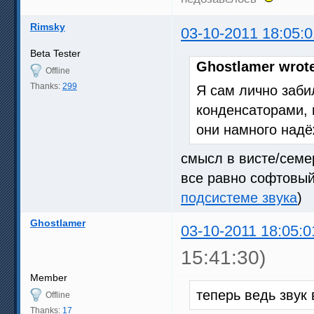
Rimsky
03-10-2011 18:05:0
Beta Tester
Ghostlamer wrot
Offline
Thanks:
299
Я сам лично заби
конденсаторами, и
они намного над
смысл в висте/семе
все равно софтовый
подсистеме звука
)
Ghostlamer
03-10-2011 18:05:0
15:41:30)
Member
теперь ведь звук
Offline
Thanks:
17