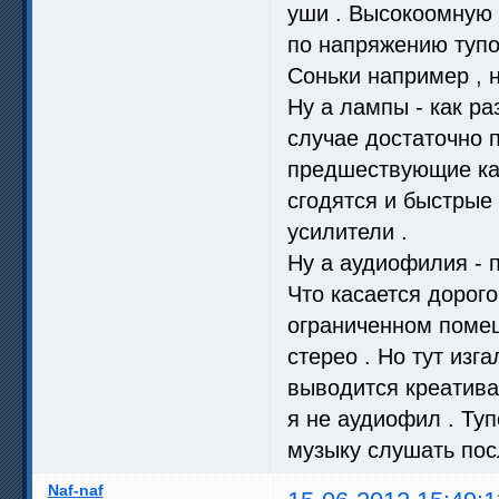
уши . Высокоомную 
по напряжению тупо
Соньки например , н
Ну а лампы - как р
случае достаточно 
предшествующие кас
сгодятся и быстрые
усилители .
Ну а аудиофилия - 
Что касается дорого
ограниченном помещ
стерео . Но тут изг
выводится креативам
я не аудиофил . Туп
музыку слушать посл
Naf-naf