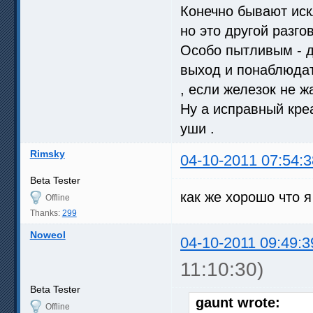
Конечно бывают иск
но это другой разгов
Особо пытливым - д
выход и понаблюдат
, если железок не ж
Ну а исправный креа
уши .
Rimsky
04-10-2011 07:54:3
Beta Tester
как же хорошо что 
Offline
Thanks:
299
Noweol
04-10-2011 09:49:3
11:10:30)
Beta Tester
gaunt wrote:
Offline