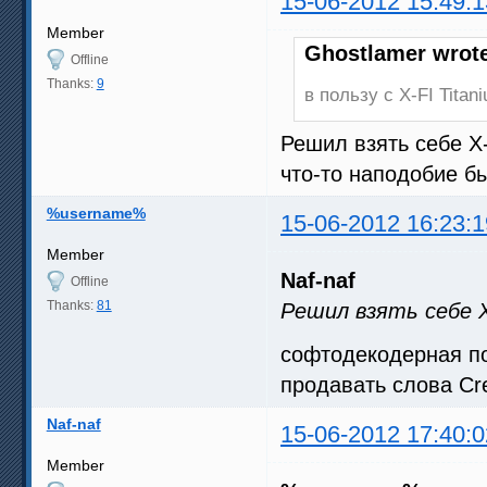
15-06-2012 15:49:1
Member
Ghostlamer wrot
Offline
Thanks:
9
в пользу с X-FI Tita
Решил взять себе X-
что-то наподобие бы
%username%
15-06-2012 16:23:1
Member
Naf-naf
Offline
Thanks:
81
Решил взять себе X-
софтодекодерная по
продавать слова Cre
Naf-naf
15-06-2012 17:40:0
Member