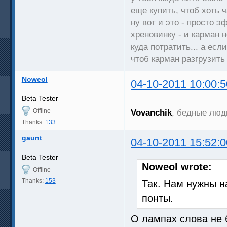
еще купить, чтоб хоть ч
ну вот и это - просто 
хреновинку - и карман 
куда потратить... а есл
чтоб карман разгрузить
Noweol
04-10-2011 10:00:5
Beta Tester
Offline
Vovanchik
, бедные люд
Thanks:
133
gaunt
04-10-2011 15:52:0
Beta Tester
Noweol wrote:
Offline
Thanks:
153
Так. Нам нужны н
понты.
О лампах слова не б