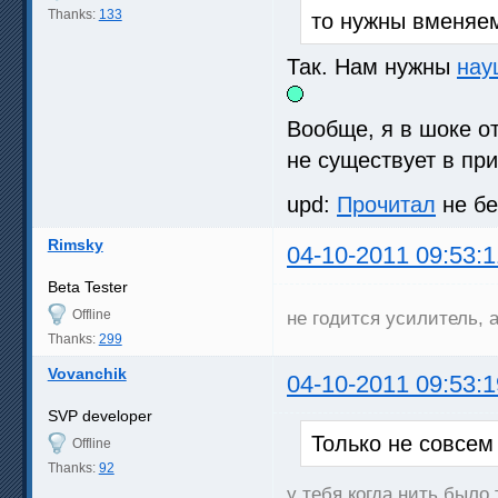
Thanks:
133
то нужны вменя
Так. Нам нужны
нау
Вообще, я в шоке о
не существует в пр
upd:
Прочитал
не бе
Rimsky
04-10-2011 09:53:1
Beta Tester
Offline
не годится усилитель, 
Thanks:
299
Vovanchik
04-10-2011 09:53:1
SVP developer
Только не совсем
Offline
Thanks:
92
у тебя когда нить было