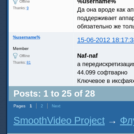
%username%
Offline
Thanks:
9
Да она вроде как ап
поддерживает аппара
обязательно же тол
%username%
15-06-2012 18:17:3
Member
Naf-naf
Offline
Thanks:
81
а передискретизаци
44.099 софтварно
Ключевое в иксфаях
Posts: 1 to 25 of 28
Pages
1
2
Next
SmoothVideo Project
→
Фл