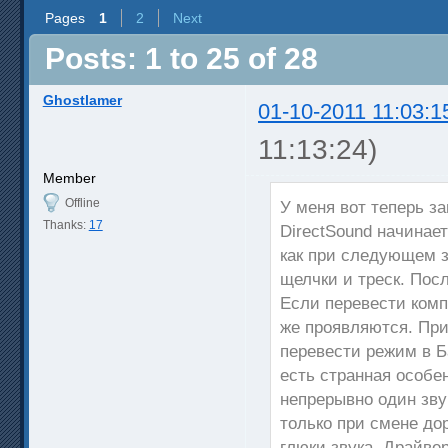
Pages
1
2
Next
Posts: 1 to 25 of 28
Ghostlamer
01-10-2011 11:03:1
11:13:24)
Member
Offline
У меня вот теперь за
Thanks:
17
DirectSound начинает
как при следующем 
щелчки и треск. Пос
Если перевести комп
же проявляются. При 
перевести режим в Б
есть странная особе
непрерывно один зву
только при смене до
глюки звука. Драйве