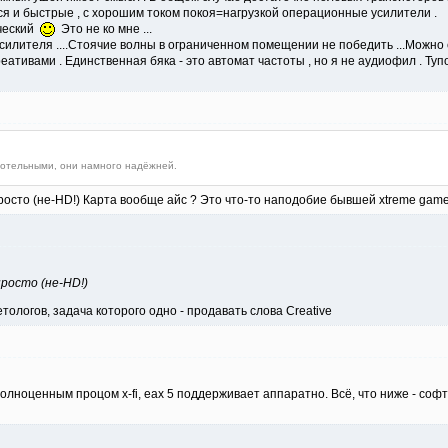
ся и быстрые , с хорошим током покоя=нагрузкой операционные усилители .
рческий
Это не ко мне ...
силителя ....Стоячие волны в ограниченном помещении не победить ...Можно с 
реативами . Единственная бяка - это автомат частоты , но я не аудиофил . Ту
ердотельными, они намного надёжней.
просто (не-HD!) Карта вообще айс ? Это что-то наподобие бывшей xtreme gamer
просто (не-HD!)
ологов, задача которого одно - продавать слова Creative
полноценным процом x-fi, еах 5 поддерживает аппаратно. Всё, что ниже - соф