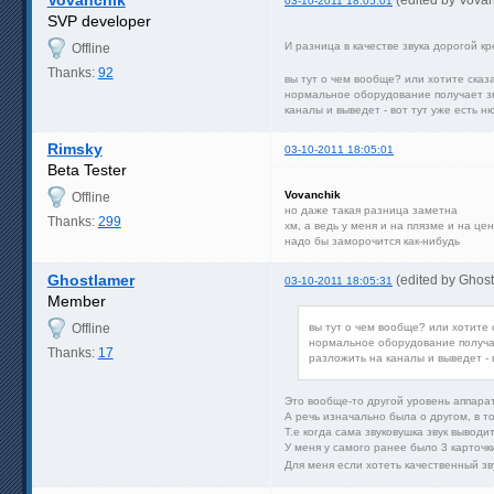
03-10-2011 18:05:01
SVP developer
И разница в качестве звука дорогой к
Offline
Thanks:
92
вы тут о чем вообще? или хотите сказ
нормальное оборудование получает зву
каналы и выведет - вот тут уже есть 
Rimsky
03-10-2011 18:05:01
Beta Tester
Vovanchik
Offline
но даже такая разница заметна
Thanks:
299
хм, а ведь у меня и на плязме и на це
надо бы заморочится как-нибудь
Ghostlamer
(edited by Ghos
03-10-2011 18:05:31
Member
Offline
вы тут о чем вообще? или хотите
нормальное оборудование получает
Thanks:
17
разложить на каналы и выведет - 
Это вообще-то другой уровень аппара
А речь изначально была о другом, в т
Т.е когда сама звуковушка звук вывод
У меня у самого ранее было 3 карточки
Для меня если хотеть качественный зв