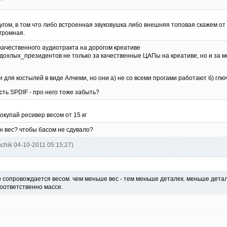
гом, в том что либо встроенная звуковушка либо внешняя топовая скажем от C
громная.
 качественного аудиотракта на дорогом креативе
 дохлых_президентов не только за качественные ЦАПы на креативе, но и за 
и для костылей в виде Алчеми, но они а) не со всеми прогами работают б) глю
ть SPDIF - про него тоже забыть?
окупай ресивер весом от 15 кг
ен вес? чтобы басом не сдувало?
nchik 04-10-2011 05:15:27)
во сопровождается весом. чем меньше вес - тем меньше деталек. меньше детал
оответственно массе.