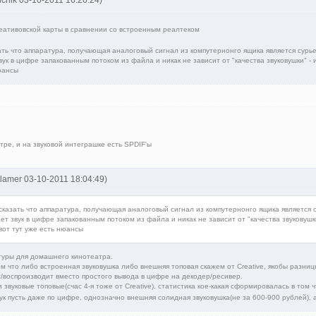
реативовской карты в сравнении со встроенным реалтеком
ать что аппаратура, получающая аналоговый сигнал из компутернонго ящика является сурь
к в цифре запакованным потоком из файла и никак не зависит от "качества звуковушки" - 
нюансы
нтре, и на звуковой интеграшке есть SPDIF'ы
tlamer 03-10-2011 18:04:49)
 сказать что аппаратура, получающая аналоговый сигнал из компутернонго ящика является 
 звук в цифре запакованным потоком из файла и никак не зависит от "качества звуковушки
вот тут уже есть нюансы
туры для домашнего кинотеатра.
ом что либо встроенная звуковушка либо внешняя топовая скажем от Creative, якобы разницы
ит/воспроизводит вместо простого вывода в цифре на декодер/ресивер.
 звуковые топовые(счас 4-я тоже от Creative), статистика кое-какая сформировалась в том 
ук пусть даже по цифре, однозначно внешняя солидная звуковушка(не за 600-900 рублей), 