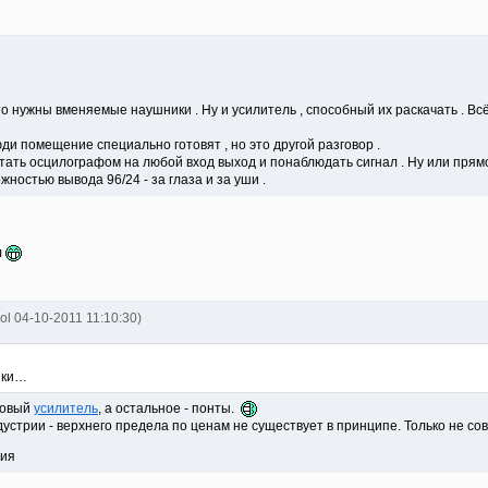
то нужны вменяемые наушники . Ну и усилитель , способный их раскачать . Всё
и помещение специально готовят , но это другой разговор .
ать осцилографом на любой вход выход и понаблюдать сигнал . Ну или прямоу
жностью вывода 96/24 - за глаза и за уши .
л
ol 04-10-2011 11:10:30)
ики…
повый
усилитель
, а остальное - понты.
дустрии - верхнего предела по ценам не существует в принципе. Только не со
вия