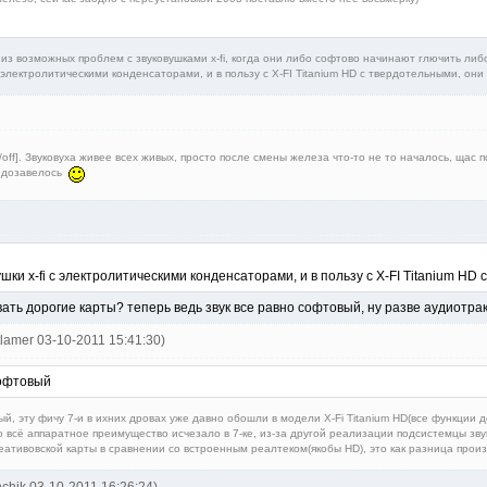
а из возможных проблем с звуковушками x-fi, когда они либо софтово начинают глючить л
с электролитическими конденсаторами, и в пользу с X-FI Titanium HD с твердотельными, он
f⁠][⁠/off⁠]. Звуковуха живее всех живых, просто после смены железа что-то не то началось, 
недозавелось
ушки x-fi с электролитическими конденсаторами, и в пользу с X-FI Titanium H
ать дорогие карты? теперь ведь звук все равно софтовый, ну разве аудиотрак
tlamer 03-10-2011 15:41:30)
софтовый
ый, эту фичу 7-и в ихних дровах уже давно обошли в модели X-Fi Titanium HD(все функции
о всё аппаратное преимущество исчезало в 7-ке, из-за другой реализации подсистемцы звук
реативовской карты в сравнении со встроенным реалтеком(якобы HD), это как разница прои
nchik 03-10-2011 16:26:24)