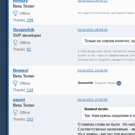
Rimsky
04-10-2011 09:53:11
Beta Tester
не годится усилитель, автоминетчика
Offline
Thanks:
299
Vovanchik
04-10-2011 09:53:19
SVP developer
Только не совсем понятно, з
Offline
Thanks:
92
у тебя когда нить было так много лишн
ну вот и это - просто эффективные ути
сколько всего накупить придется чтоб 
Noweol
04-10-2011 10:00:50
Beta Tester
Vovanchik
, бедные люди!
Offline
Thanks:
133
gaunt
04-10-2011 15:52:00
Beta Tester
Noweol wrote:
Offline
Так. Нам нужны наушники и л
Thanks:
153
О лампах слова не было . Но наг
Соответственно низкоомную - мои
Ну а лампы - как раз для высок