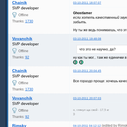
Chainik
03-10-2011 18:07:07
SVP developer
Ghostlamer
Offline
если хотеть качественный зву
Thanks:
1730
забыть.
Ну ты же ведь понимаешь, что эт
Vovanchik
03-10-2011 19:48:08
SVP developer
что это не научно, да?
Offline
Thanks:
92
ну как ты мог... там же единички
Chainik
03-10-2011 20:04:45
SVP developer
Все гораздо проще: хочешь каче
Offline
Thanks:
1730
Vovanchik
03-10-2011 20:07:03
SVP developer
о, глянул ща свой - 17,5 кг
Offline
))
Thanks:
92
Rimsky
(edited by Rims
04-10-2011 04:12:12