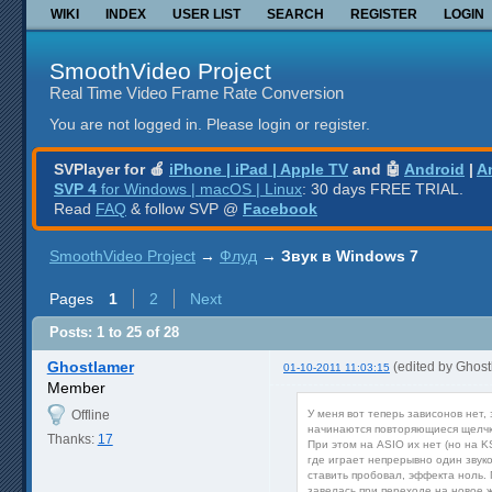
WIKI
INDEX
USER LIST
SEARCH
REGISTER
LOGIN
SmoothVideo Project
Real Time Video Frame Rate Conversion
You are not logged in.
Please login or register.
SVPlayer for 🍎
iPhone | iPad | Apple TV
and 🤖
Android
|
A
SVP 4
for Windows | macOS | Linux
: 30 days FREE TRIAL.
Read
FAQ
& follow SVP @
Facebook
SmoothVideo Project
→
Флуд
→
Звук в Windows 7
Pages
1
2
Next
Posts: 1 to 25 of 28
Ghostlamer
(edited by Ghos
01-10-2011 11:03:15
Member
Offline
У меня вот теперь зависонов нет, 
начинаются повторяющиеся щелчки
Thanks:
17
При этом на ASIO их нет (но на K
где играет непрерывно один звуко
ставить пробовал, эффекта ноль. 
завелась при переходе на новое 