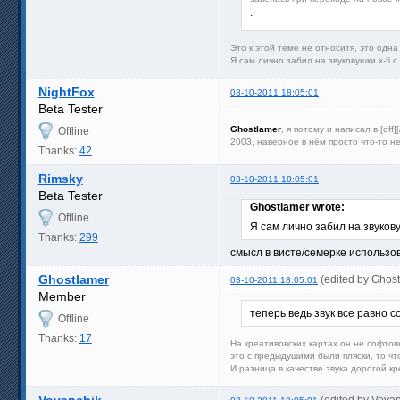
.
Это к этой теме не относитя, это одн
Я сам лично забил на звуковушки x-fi 
NightFox
03-10-2011 18:05:01
Beta Tester
Ghostlamer
, я потому и написал в [⁠of
Offline
2003, наверное в нём просто что-то 
Thanks:
42
Rimsky
03-10-2011 18:05:01
Beta Tester
Ghostlamer wrote:
Offline
Я сам лично забил на звуков
Thanks:
299
смысл в висте/семерке использов
Ghostlamer
(edited by Ghos
03-10-2011 18:05:01
Member
теперь ведь звук все равно 
Offline
Thanks:
17
На креативовских картах он не софтов
это с предыдушими были пляски, то чт
И разница в качестве звука дорогой к
Vovanchik
(edited by Vova