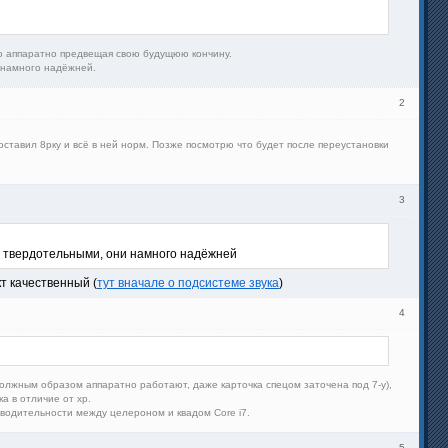
ибо аппаратно предвещая свою будущюю кончину.
и намного надёжней.
2
щас поставил 8рку и всё в ней норм. Позже посмотрю что будет после переустановки
3
D с твердотельными, они намного надёжней
т качественный (
тут вначале о подсистеме звука
)
4
 должным образом аппаратно работают, даже карточка спецом заточена под 7-у),
а в отличие от xp.
зводительности между целероном и квадом Core i7.
5