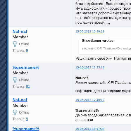
быстродействие . Вполне сгодят
Ну а аудиофилия - процесс тво
Что касается дорогой акустики=у
нет - всё прекрасно выводится к
последнее время .....
Naf-naf
15-06-2012 15:49:13
Member
Ghostlamer wrote:
Offline
в пользу с X-FI Titanium HD с тв
Thanks:
9
Решил взять себе X-Fi Titanium 
%username%
15-06-2012 16:23:19
Member
Naf-naf
Offline
Решил взять себе X-Fi Titanium 
Thanks:
81
софтодекодерная поделие маркет
Naf-naf
15-06-2012 17:40:02
Member
%username%
Offline
Да она вроде как аппаратная, с 
Thanks:
9
аппаратки
%username%
15-06-2012 18:17:38