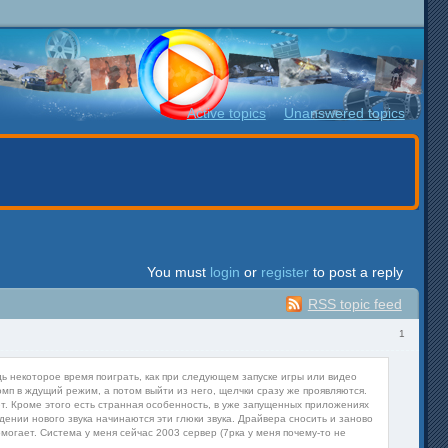
Active topics
Unanswered topics
You must
login
or
register
to post a reply
RSS topic feed
1
будь некоторое время поиграть, как при следующем запуске игры или видео
мп в ждущий режим, а потом выйти из него, щелчки сразу же проявляются.
ют. Кроме этого есть странная особенность, в уже запущенных приложениях
дении нового звука начинаются эти глюки звука. Драйвера сносить и заново
могает. Система у меня сейчас 2003 сервер (7рка у меня почему-то не