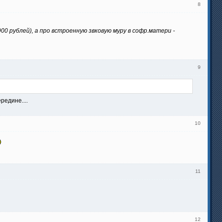
8
900 рублей), а про встроенную звковую муру в софр.матери -
9
редине....
10
11
12