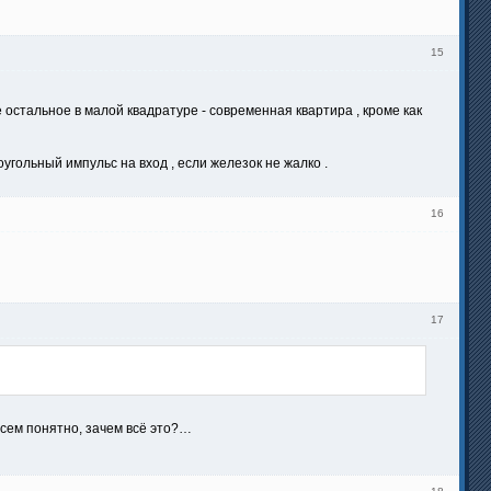
15
 остальное в малой квадратуре - современная квартира , кроме как
гольный импульс на вход , если железок не жалко .
16
17
всем понятно, зачем всё это?…