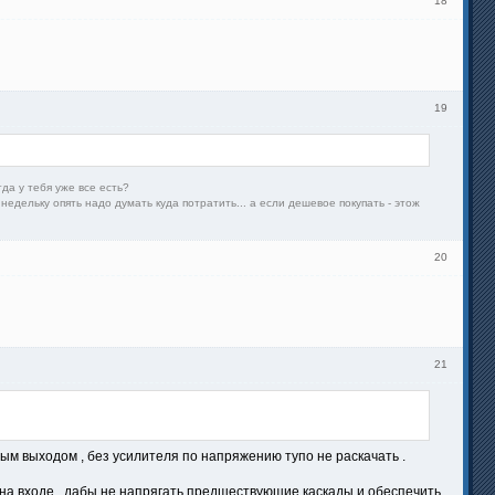
18
19
гда у тебя уже все есть?
недельку опять надо думать куда потратить... а если дешевое покупать - этож
20
21
ным выходом , без усилителя по напряжению тупо не раскачать .
 на входе , дабы не напрягать предшествующие каскады и обеспечить