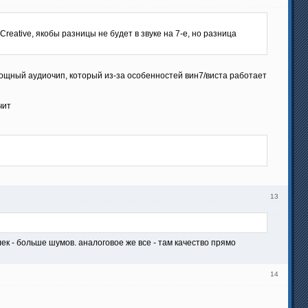
reative, якобы разницы не будет в звуке на 7-е, но разница
мощный аудиочип, который из-за особенностей вин7/виста работает
чит
13
ек - больше шумов. аналоговое же все - там качество прямо
14