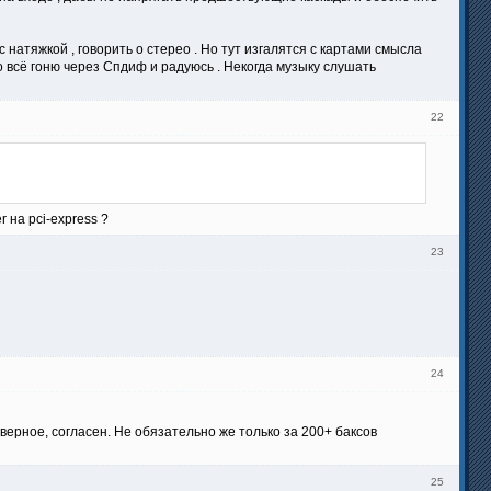
натяжкой , говорить о стерео . Но тут изгалятся с картами смысла
по всё гоню через Спдиф и радуюсь . Некогда музыку слушать
22
 на pci-express ?
23
24
тверное, согласен. Не обязательно же только за 200+ баксов
25