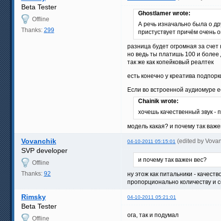
Beta Tester
Ghostlamer wrote:
Offline
А речь изначально была о дру
Thanks:
299
пристуствует причём очень о
разница будет огромная за счет
но ведь ты платишь 100 и более
так же как копейковый реалтек
есть конечно у креатива подпорк
Если во встроенной аудиомуре ес
Chainik wrote:
хочешь качественный звук - п
модель какая? и почему так важ
Vovanchik
(edited by Vova
04-10-2011 05:15:01
SVP developer
и почему так важен вес?
Offline
Thanks:
92
ну этож как питальники - качест
пропорционально количеству и с
Rimsky
04-10-2011 05:21:01
Beta Tester
ога, так и подумал
Offline