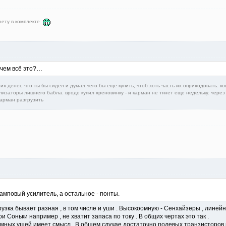
 нету в комплекте
ачем всё это?…
их денег, что ты бы сидел и думал чего бы еще купить, чтоб хоть часть их оприходовать. ко
лизаторы лишнего бабла. вроде купил хреновинку - и карман не тянет еще недельку. через 
карман разгрузить
амповый усилитель, а остальное - понты.
рузка бывает разная , в том числе и уши . Высокоомную - Сенхайзеры , линей
 Соньки например , не хватит запаса по току . В общих чертах это так .
оомных ушей имеет смысл . В общем случае достаточно полевых транзисторов