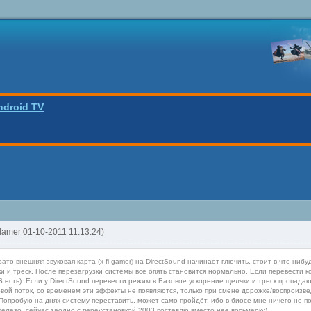
ndroid TV
tlamer 01-10-2011 11:13:24)
зато внешняя звуковая карта (x-fi gamer) на DirectSound начинает глючить, стоит в что-ни
 и треск. После перезагрузки системы всё опять становится нормально. Если перевести ко
S есть). Если у DirectSound перевести режим в Базовое ускорение щелчки и треск пропада
вой поток, со временем эти эффекты не появляются, только при смене дорожке/воспроизве
Попробую на днях систему переставить, может само пройдёт, ибо в биосе мне ничего не по
железо, сейчас заодно с переустановкой 2003 поставлю вместо неё восьмёрку)