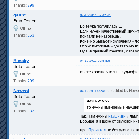
Thanks:
299
gaunt
04-10-2011 07:42:41
Beta Tester
Во темка получилась ....
Offline
Если нужен качественный звук - 
Thanks:
153
понтами не назовёшь .
Конечно бывают исключения - люд
Особо пытливым - достаточно вст
Ну а исправный креатив , с возмо
Rimsky
04-10-2011 07:54:38
Beta Tester
как же хорошо что я не аудиофи
Offline
Thanks:
299
Noweol
(edited by Nowe
04-10-2011 09:49:39
Beta Tester
gaunt wrote:
Offline
то нужны вменяемые наушн
Thanks:
133
Так. Нам нужны
наушники
и лам
Вообще, я в шоке от звуковой ин
upd:
Прочитал
не без удовольст