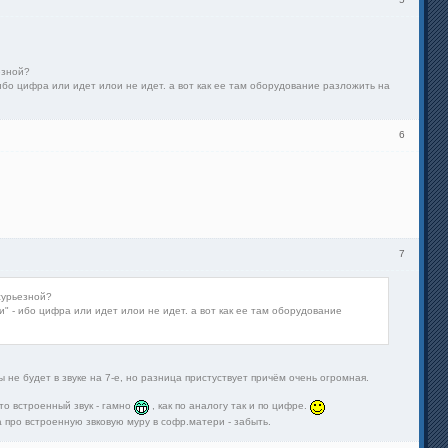
езной?
ибо цифра или идет илои не идет. а вот как ее там оборудование разложить на
6
7
сурьезной?
" - ибо цифра или идет илои не идет. а вот как ее там оборудование
 не будет в звуке на 7-е, но разница пристуствует причём очень огромная.
что встроенный звук - гамно
, как по аналогу так и по цифре.
а про встроенную звковую муру в софр.матери - забыть.