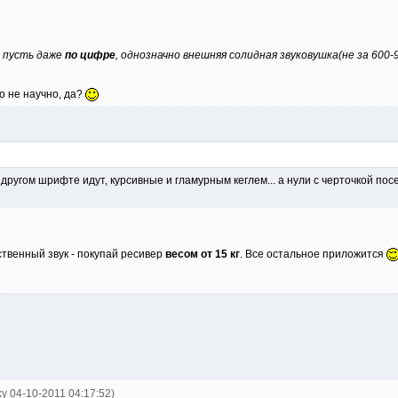
к пусть даже
по цифре
, однозначно внешняя солидная звуковушка(не за 600-
о не научно, да?
 в другом шрифте идут, курсивные и гламурным кеглем... а нули с черточкой посе
ственный звук - покупай ресивер
весом от 15 кг
. Все остальное приложится
ky 04-10-2011 04:17:52)