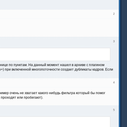
2
3
транице по пунктам. На данный момент нашел в архиве с плагином
h+) при включенной многопоточности создает дубликаты кадров. Если
4
имер очень не хватает какого нибудь фильтра который бы помог
 проходят или пробегают).
5