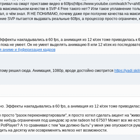
ривал на смарт приставке видео в 60fps(https://www.youtube.com/watch?v=ah
 максимальном качестве в SVP 4 Free такого нет? Или такое уплавнение толь
ал, о чём знал. Я НЕ ПОНИМАЮ, почему даже при ползунке качества на максим
ение SVP пытается выдавать реальные 60fps, а процессор просто ограничен, 
ффекты накладывались в 60 fps, а анимация из 12 к/сек тоже приводилась к 6
пока не умеет. Он не умеет выделять анимацию 8 или 12 к/сек из последовате
я аниме и буферизация кадров
оэтому решил сюда. Анимация, 1080р, вроде достойно смотрится
https://yadi.s
о. Эффекты накладывались в 60 fps, а анимация из 12 к/сек тоже приводилась 
не просто "разок переконвертировали", я просто хотел сделать акцент на "жив
ие нибудь ограничения под шиндовс хр или radeon hd 6750? Может все же ест
PotPlayer? А то сравнивая с тем "как должно быть" у меня уже опускаются рук
дить на десятку или осовременять железо нет возможности.