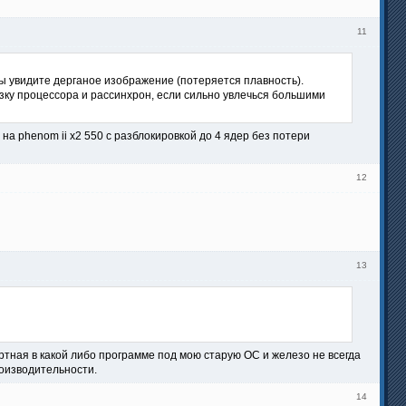
11
Вы увидите дерганое изображение (потеряется плавность).
узку процессора и рассинхрон, если сильно увлечься большими
 на phenom ii x2 550 с разблокировкой до 4 ядер без потери
12
13
дартная в какой либо программе под мою старую ОС и железо не всегда
роизводительности.
14