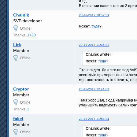
и т.д.
В описании нашел только 2 приме
Chainik
28-11-2017 10:52:59
SVP developer
может,
туда
?
Offline
Thanks:
1730
Lirk
28-11-2017 11:46:31
Member
Chainik wrote:
Offline
может,
туда
?
Это я видел. Да и это не под Av
несколько примеров, но они очен
многопоточность отключить, то 
Cryptor
28-11-2017 12:41:03
Member
Тема хорошая, сюда например мо
Offline
уменьшить видимость белых конт
Thanks:
3
fakel
29-11-2017 11:54:34
Member
Chainik wrote:
Offline
может,
туда
?