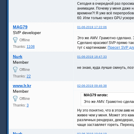
Сегодня в очередной раз просмат
анимации. Почему у меня даже на
времени?! Я уже всё перепробов
60. Или только через GPU ускор
MAG79
01-06-2019 17:22:06
SVP developer
Это же AMV. Грамотно сделано. Э
Offline
Сделано красиво! SVP прямо так 
Thanks:
1108
тут с картинками:
Пресет SVP дл
Nurk
01-06-2019 18:47:33
Member
не знаю, куда лучше скинуть, п
Offline
Thanks:
22
www.lr.kr
02-06-2019 09:46:38
Member
MAG79 wrote:
Offline
Это же AMV. Грамотно сделан
Thanks:
3
Ну это понятно, что в этом амв 
живее чем у меня. Может это как
различных рендерах, декодерах, 
чаще заставляет гореть. Перехо
Nurk
02-06-2019 10:04:19