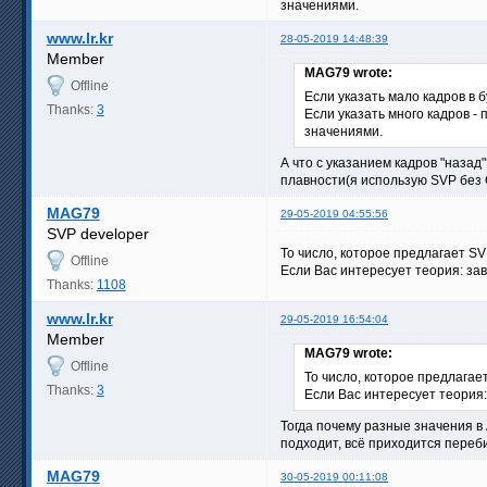
значениями.
www.lr.kr
28-05-2019 14:48:39
Member
MAG79 wrote:
Offline
Если указать мало кадров в 
Thanks:
3
Если указать много кадров -
значениями.
А что с указанием кадров "назад
плавности(я использую SVP без
MAG79
29-05-2019 04:55:56
SVP developer
То число, которое предлагает SV
Offline
Если Вас интересует теория: за
Thanks:
1108
www.lr.kr
29-05-2019 16:54:04
Member
MAG79 wrote:
Offline
То число, которое предлагае
Thanks:
3
Если Вас интересует теория:
Тогда почему разные значения в 
подходит, всё приходится переб
MAG79
30-05-2019 00:11:08