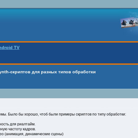
ndroid TV
ynth-скриптов для разных типов обработки
мы. Было бы хорошо, чтоб были примеры скриптов по типу обработки:
ность для риалтайм.
ную частоту кадров.
ео (анимация, динамические сцены)