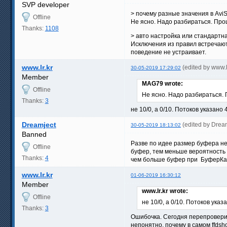
SVP developer
> почему разные значения в AviSy
Offline
Не ясно. Надо разбираться. Проце
Thanks:
1108
> авто настройка или стандартн
Исключения из правил встречают
поведение не устраивает.
www.lr.kr
(edited by www.
30-05-2019 17:29:02
Member
MAG79 wrote:
Offline
Не ясно. Надо разбираться. П
Thanks:
3
не 10/0, а 0/10. Потоков указано
Dreamject
(edited by Drea
30-05-2019 18:13:02
Banned
Разве по идее размер буфера не
Offline
буфер, тем меньше вероятность 
Thanks:
4
чем больше буфер при БуферКад
www.lr.kr
01-06-2019 16:30:12
Member
www.lr.kr wrote:
Offline
не 10/0, а 0/10. Потоков ука
Thanks:
3
Ошибочка. Сегодня перепроверил.
непонятно, почему в самом ffdsh