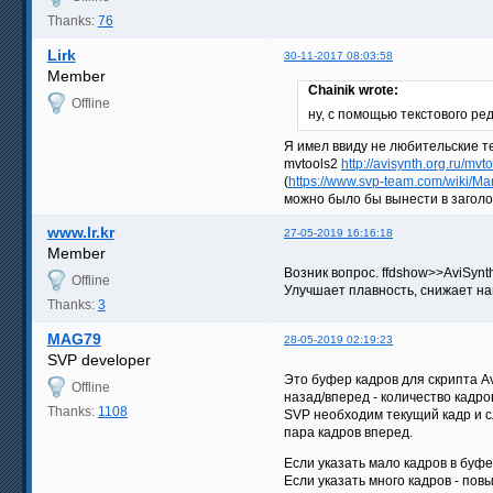
Thanks:
76
Lirk
30-11-2017 08:03:58
Member
Chainik wrote:
Offline
ну, с помощью текстового ре
Я имел ввиду не любительские т
mvtools2
http://avisynth.org.ru/mv
(
https://www.svp-team.com/wiki/M
можно было бы вынести в заголо
www.lr.kr
27-05-2019 16:16:18
Member
Возник вопрос. ffdshow>>AviSyn
Offline
Улучшает плавность, снижает нагр
Thanks:
3
MAG79
28-05-2019 02:19:23
SVP developer
Это буфер кадров для скрипта A
Offline
назад/вперед - количество кадро
Thanks:
1108
SVP необходим текущий кадр и с
пара кадров вперед.
Если указать мало кадров в буф
Если указать много кадров - по