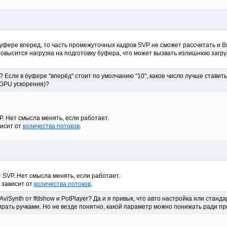
буфере вперед, то часть промежуточных кадров SVP не сможет рассчитать и 
 повысится нагрузка на подготовку буфера, что может вызвать излишнюю загр
"? Если в буфере "вперёд" стоит по умолчанию "10", какое число лучше ставить
 GPU ускорения)?
P. Нет смысла менять, если работает.
висит от
количества потоков
.
т SVP. Нет смысла менять, если работает.
 зависит от
количества потоков
.
AviSynth от ffdshow и PotPlayer? Да и я привык, что авто настройка или стан
ирать ручками. Но не везде понятно, какой параметр можно понижать ради п