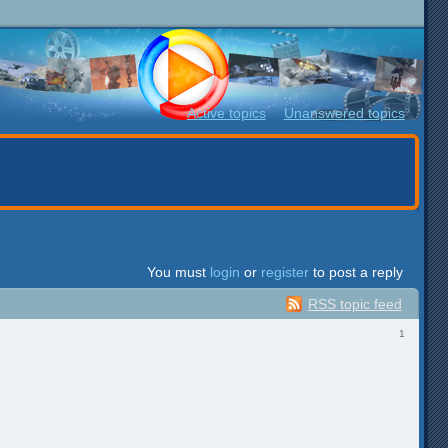
Active topics
Unanswered topics
You must
login
or
register
to post a reply
RSS topic feed
1