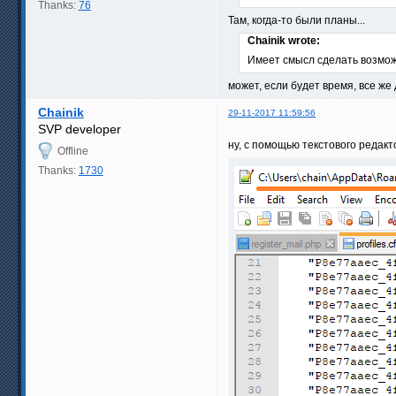
Thanks:
76
Там, когда-то были планы...
Chainik wrote:
Имеет смысл сделать возмо
может, если будет время, все ж
Chainik
29-11-2017 11:59:56
SVP developer
ну, с помощью текстового редак
Offline
Thanks:
1730