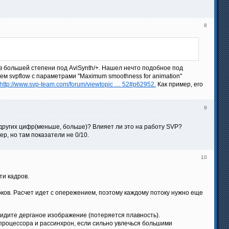
8
 в большей степени под AviSynth/+. Нашел нечто подобное под
е чем svpflow с параметрами "Maximum smoothness for animation"
http://www.svp-team.com/forum/viewtopic … 52#p62952.
Как пример, его
9
е других цифр(меньше, больше)? Влияет ли это на работу SVP?
ер, но там показатели не 0/10.
10
ти кадров.
ков. Расчет идет с опережением, поэтому каждому потоку нужно еще
видите дерганое изображение (потеряется плавность).
 процессора и рассинхрон, если сильно увлечься большими