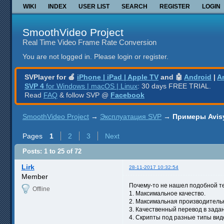
WIKI
INDEX
USER LIST
SEARCH
REGISTER
LOGIN
SmoothVideo Project
Real Time Video Frame Rate Conversion
You are not logged in.
Please login or register.
SVPlayer for 🍎
iPhone | iPad | Apple TV
and 🤖
Android
|
A
SVP 4
for Windows | macOS | Linux
: 30 days FREE TRIAL.
Read
FAQ
& follow SVP @
Facebook
SmoothVideo Project
→
Эксплуатация SVP
→
Примеры Avis
Pages
1
2
3
Next
Posts: 1 to 25 of 72
Lirk
28-11-2017 10:32:54
Member
Почему-то не нашел подобной те
Offline
1. Максимальное качество.
2. Максимальная производитель
3. Качественный перевод в задан
4. Скрипты под разные типы вид