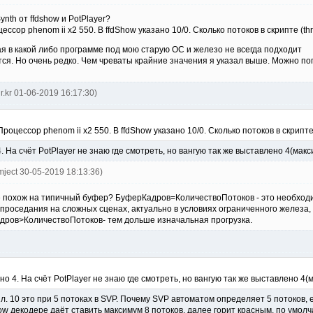
nth от ffdshow и PotPlayer?
ссор phenom ii x2 550. В ffdShow указано 10/0. Сколько потоков в скрипте (thr
ая в какой либо программе под мою старую ОС и железо не всегда подходит
ся. Но очень редко. Чем чреваты крайние значения я указал выше. Можно по
lr.kr 01-06-2019 16:17:30)
роцессор phenom ii x2 550. В ffdShow указано 10/0. Сколько потоков в скрипте 
 4. На счёт PotPlayer не знаю где смотреть, но вангую так же выставлено 4(ма
mject 30-05-2019 18:13:36)
 похож на типичный буфер? БуферКадров=КоличествоПотоков - это необходим
проседания на сложных сценах, актуально в условиях ограниченного железа,
ров>КоличествоПотоков- тем дольше изначальная прогрузка.
зано 4. На счёт PotPlayer не знаю где смотреть, но вангую так же выставлено 4
 10 это при 5 потоках в SVP. Почему SVP автоматом определяет 5 потоков, ес
ow декодере даёт ставить максимум 8 потоков, далее горит красным, по умолча