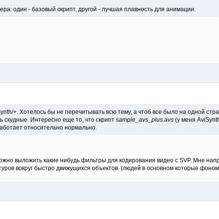
ра: один - базовый скрипт, другой - лучшая плавность для анимации.
iSynth/+. Хотелось бы не перечитывать всю тему, а чтоб все было на одной с
ь скудные. Интересно еще то, что скрипт
sample_avs_plus.avs
(у меня AviSynt
работает относительно нормально.
жно выложить какие нибудь фильтры для кодирования видео с SVP. Мне напр
уров вокруг быстро движущихся объектов. (людей в основном которые фоном