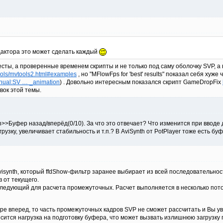
дактора это может сделать каждый
есты, а проверенные временем скрипты и не только под саму оболочку SVP, а
tools/mvtools2.html#examples
, но "MFlowFps for 'best' results" показал себя хуж
anual:SV … _animation
) . Довольно интересным показался скрипт GameDropFix
вок этой темы.
th>>Буфер назад/вперёд(0/10). За что это отвечает? Что изменится при ввод
узку, увеличивает стабильность и т.п.? В AviSynth от PotPlayer тоже есть буф
visynth, который ffdShow-фильтр заранее выбирает из всей последовательнос
в от текущего.
ледующий для расчета промежуточных. Расчет выполняется в несколько пото
ере вперед, то часть промежуточных кадров SVP не сможет рассчитать и Вы у
высится нагрузка на подготовку буфера, что может вызвать излишнюю загрузку