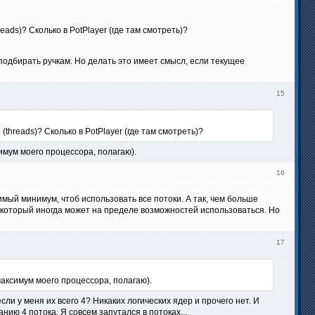
eads)? Сколько в PotPlayer (где там смотреть)?
подбирать ручкам. Но делать это имеет смысл, если текущее
15
(threads)? Сколько в PotPlayer (где там смотреть)?
ксимум моего процессора, полагаю).
16
ый минимум, чтоб использовать все потоки. А так, чем больше
 который иногда может на пределе возможностей использоваться. Но
17
(максимум моего процессора, полагаю).
ли у меня их всего 4? Никаких логических ядер и прочего нет. И
нию 4 потока. Я совсем запутался в потоках...