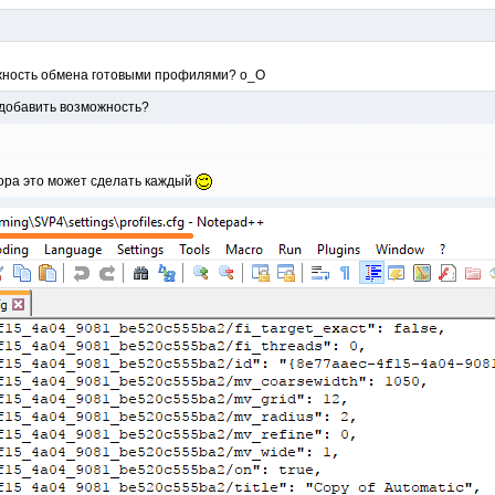
жность обмена готовыми профилями? о_О
е добавить возможность?
тора это может сделать каждый