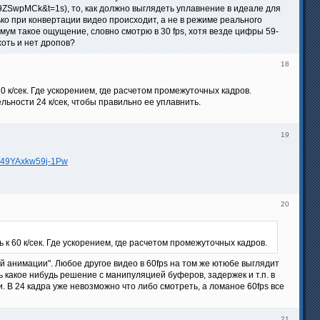
t9ZSwpMCk&t=1s), то, как должно выглядеть уплавнение в идеале для
ко при конвертации видео происходит, а не в режиме реального
ум такое ощущение, словно смотрю в 30 fps, хотя везде цифры 59-
хоть и нет дропов?
18
0 к/сек. Где ускорением, где расчетом промежуточных кадров.
льности 24 к/сек, чтобы правильно ее уплавнить.
19
k/i/49YAxkw59j-1Pw
20
к 60 к/сек. Где ускорением, где расчетом промежуточных кадров.
ой анимации". Любое другое видео в 60fps на том же ютюбе выглядит
ь какое нибудь решение с манипуляцией буферов, задержек и т.п. в
и. В 24 кадра уже невозможно что либо смотреть, а ломаное 60fps все
21