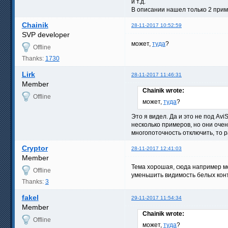
и т.д.
В описании нашел только 2 приме
Chainik
28-11-2017 10:52:59
SVP developer
может,
туда
?
Offline
Thanks:
1730
Lirk
28-11-2017 11:46:31
Member
Chainik wrote:
Offline
может,
туда
?
Это я видел. Да и это не под Av
несколько примеров, но они очен
многопоточность отключить, то 
Cryptor
28-11-2017 12:41:03
Member
Тема хорошая, сюда например мо
Offline
уменьшить видимость белых конт
Thanks:
3
fakel
29-11-2017 11:54:34
Member
Chainik wrote:
Offline
может,
туда
?