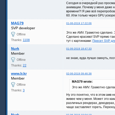
Сегодня в очередной раз просмат
анимации. Почему у меня даже на
времени?! Я уже всё перепробов
60. Или только через GPU ускор
MAG79
01-06-2019 17:22:06
SVP developer
Это же AMV. Грамотно сделано. Э
Offline
Сделано красиво! SVP прямо так 
Thanks:
1108
тут с картинками:
Пресет SVP дл
Nurk
01-06-2019 18:47:33
Member
не знаю, куда лучше скинуть, п
Offline
Thanks:
22
www.lr.kr
02-06-2019 09:46:38
Member
MAG79 wrote:
Offline
Это же AMV. Грамотно сделан
Thanks:
3
Ну это понятно, что в этом амв 
живее чем у меня. Может это как
различных рендерах, декодерах, 
чаще заставляет гореть. Перехо
Nurk
02-06-2019 10:04:19