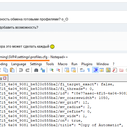
жность обмена готовыми профилями? о_О
е добавить возможность?
тора это может сделать каждый