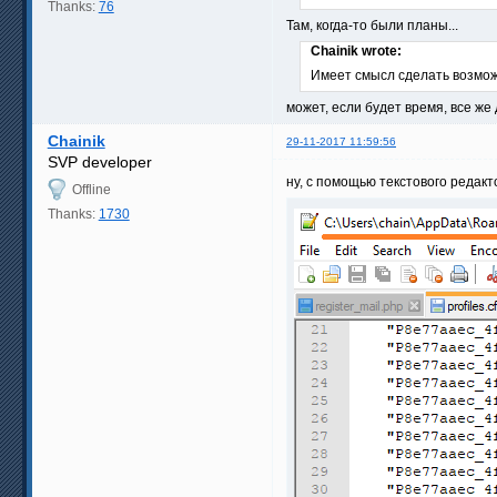
Thanks:
76
Там, когда-то были планы...
Chainik wrote:
Имеет смысл сделать возмо
может, если будет время, все ж
Chainik
29-11-2017 11:59:56
SVP developer
ну, с помощью текстового редак
Offline
Thanks:
1730