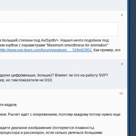
8
 в большей степени под AviSynth/+. Нашел нечто подобное под
е чем svpflow с параметрами "Maximum smoothness for animation"
http://www.svp-team.com/forum/viewtopic … 52#p62952.
Как пример, его
9
е других цифр(меньше, больше)? Влияет ли это на работу SVP?
ер, но там показатели не 0/10.
10
ти кадров.
ков. Расчет идет с опережением, поэтому каждому потоку нужно еще
видите дерганое изображение (потеряется плавность).
 процессора и рассинхрон, если сильно увлечься большими