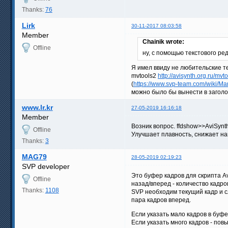
Thanks:
76
Lirk
30-11-2017 08:03:58
Member
Chainik wrote:
Offline
ну, с помощью текстового ре
Я имел ввиду не любительские т
mvtools2
http://avisynth.org.ru/mv
(
https://www.svp-team.com/wiki/M
можно было бы вынести в заголо
www.lr.kr
27-05-2019 16:16:18
Member
Возник вопрос. ffdshow>>AviSyn
Offline
Улучшает плавность, снижает нагр
Thanks:
3
MAG79
28-05-2019 02:19:23
SVP developer
Это буфер кадров для скрипта A
Offline
назад/вперед - количество кадро
Thanks:
1108
SVP необходим текущий кадр и с
пара кадров вперед.
Если указать мало кадров в буф
Если указать много кадров - по