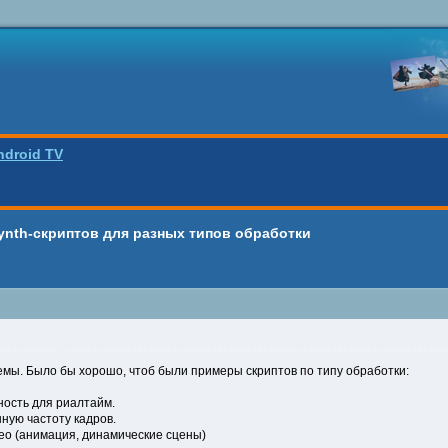
ndroid TV
ynth-скриптов для разных типов обработки
мы. Было бы хорошо, чтоб были примеры скриптов по типу обработки:
ность для риалтайм.
ную частоту кадров.
ео (анимация, динамические сцены)