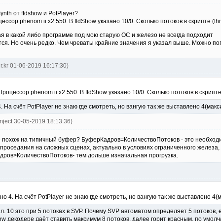
nth от ffdshow и PotPlayer?
ссор phenom ii x2 550. В ffdShow указано 10/0. Сколько потоков в скрипте (thr
ая в какой либо программе под мою старую ОС и железо не всегда подходит
ся. Но очень редко. Чем чреваты крайние значения я указал выше. Можно по
lr.kr 01-06-2019 16:17:30)
роцессор phenom ii x2 550. В ffdShow указано 10/0. Сколько потоков в скрипте 
 4. На счёт PotPlayer не знаю где смотреть, но вангую так же выставлено 4(ма
mject 30-05-2019 18:13:36)
 похож на типичный буфер? БуферКадров=КоличествоПотоков - это необходим
проседания на сложных сценах, актуально в условиях ограниченного железа,
ров>КоличествоПотоков- тем дольше изначальная прогрузка.
зано 4. На счёт PotPlayer не знаю где смотреть, но вангую так же выставлено 4
 10 это при 5 потоках в SVP. Почему SVP автоматом определяет 5 потоков, ес
ow декодере даёт ставить максимум 8 потоков, далее горит красным, по умолча