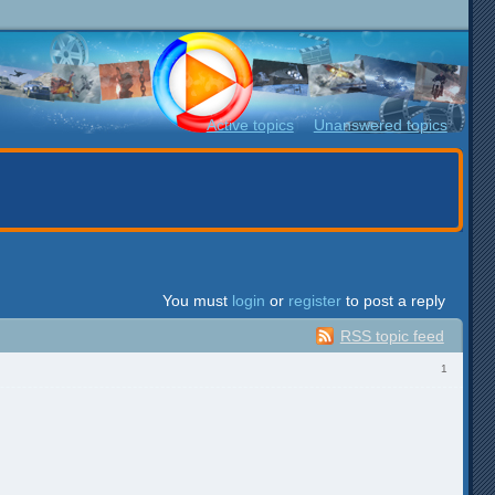
Active topics
Unanswered topics
You must
login
or
register
to post a reply
RSS topic feed
1