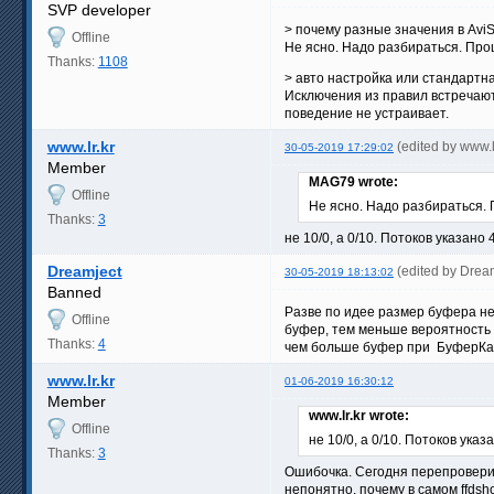
SVP developer
> почему разные значения в AviSy
Offline
Не ясно. Надо разбираться. Проце
Thanks:
1108
> авто настройка или стандартн
Исключения из правил встречают
поведение не устраивает.
www.lr.kr
(edited by www.
30-05-2019 17:29:02
Member
MAG79 wrote:
Offline
Не ясно. Надо разбираться. П
Thanks:
3
не 10/0, а 0/10. Потоков указано
Dreamject
(edited by Drea
30-05-2019 18:13:02
Banned
Разве по идее размер буфера не
Offline
буфер, тем меньше вероятность 
Thanks:
4
чем больше буфер при БуферКад
www.lr.kr
01-06-2019 16:30:12
Member
www.lr.kr wrote:
Offline
не 10/0, а 0/10. Потоков ука
Thanks:
3
Ошибочка. Сегодня перепроверил.
непонятно, почему в самом ffdsh