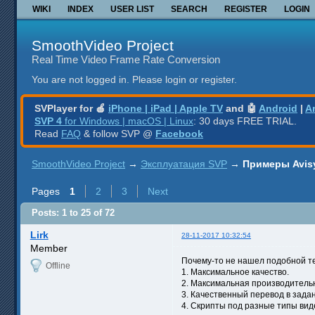
WIKI
INDEX
USER LIST
SEARCH
REGISTER
LOGIN
SmoothVideo Project
Real Time Video Frame Rate Conversion
You are not logged in.
Please login or register.
SVPlayer for 🍎
iPhone | iPad | Apple TV
and 🤖
Android
|
A
SVP 4
for Windows | macOS | Linux
: 30 days FREE TRIAL.
Read
FAQ
& follow SVP @
Facebook
SmoothVideo Project
→
Эксплуатация SVP
→
Примеры Avis
Pages
1
2
3
Next
Posts: 1 to 25 of 72
Lirk
28-11-2017 10:32:54
Member
Почему-то не нашел подобной те
Offline
1. Максимальное качество.
2. Максимальная производитель
3. Качественный перевод в задан
4. Скрипты под разные типы вид