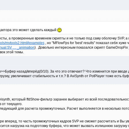
дактора это может сделать каждый
есты, а проверенные временем скрипты и не только под саму оболочку SVP, а
tools/mvtools2.html#examples
, но "MFlowFps for 'best' results" показал себя хуж
anual:SV … _animation
) . Довольно интересным показался скрипт GameDropFix
вок этой темы.
th>>Буфер назад/вперёд(0/10). За что это отвечает? Что изменится при ввод
узку, увеличивает стабильность и т.п.? В AviSynth от PotPlayer тоже есть буф
visynth, который ffdShow-фильтр заранее выбирает из всей последовательнос
в от текущего.
ледующий для расчета промежуточных. Расчет выполняется в несколько пото
ере вперед, то часть промежуточных кадров SVP не сможет рассчитать и Вы у
высится нагрузка на подготовку буфера, что может вызвать излишнюю загрузку