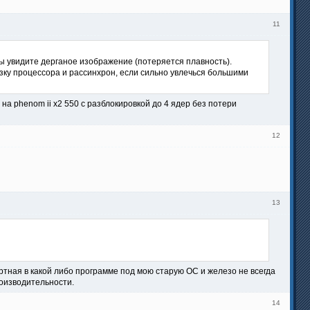
11
Вы увидите дерганое изображение (потеряется плавность).
узку процессора и рассинхрон, если сильно увлечься большими
 на phenom ii x2 550 с разблокировкой до 4 ядер без потери
12
13
дартная в какой либо программе под мою старую ОС и железо не всегда
роизводительности.
14