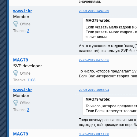
значениями.
www.lr.kr
28-05-2019 14:48:39
Member
MAG79 wrote:
Offline
Если указать мало кадров в 
Thanks:
3
Если указать много кадров -
значениями.
А что с указанием кадров "назад
плавности(я использую SVP без
MAG79
29-05-2019 04:55:56
SVP developer
То число, которое предлагает SV
Offline
Если Вас интересует теория: за
Thanks:
1108
www.lr.kr
29-05-2019 16:54:04
Member
MAG79 wrote:
Offline
То число, которое предлагае
Thanks:
3
Если Вас интересует теория:
Тогда почему разные значения в 
подходит, всё приходится переб
MAG79
30-05-2019 00:11:08