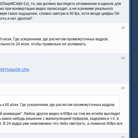
t9ZSwpMCk&t=1s), то, как должно выглядеть уплавнение в идеале для
ко при конвертации видео происходит, а не в режиме реального
ум такое ощущение, словно смотрю в 30 fps, хотя везде цифры 59-
хоть и нет дропов?
18
0 к/сек. Где ускорением, где расчетом промежуточных кадров.
льности 24 к/сек, чтобы правильно ее уплавнить.
19
k/i/49YAxkw59j-1Pw
20
к 60 к/сек. Где ускорением, где расчетом промежуточных кадров.
ой анимации". Любое другое видео в 60fps на том же ютюбе выглядит
ь какое нибудь решение с манипуляцией буферов, задержек и т.п. в
и. В 24 кадра уже невозможно что либо смотреть, а ломаное 60fps все
21