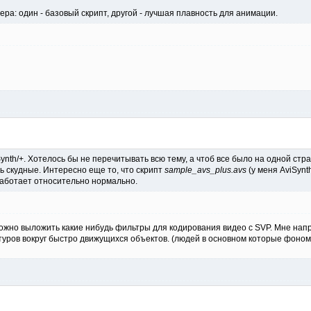
ра: один - базовый скрипт, другой - лучшая плавность для анимации.
iSynth/+. Хотелось бы не перечитывать всю тему, а чтоб все было на одной с
ь скудные. Интересно еще то, что скрипт
sample_avs_plus.avs
(у меня AviSynt
работает относительно нормально.
жно выложить какие нибудь фильтры для кодирования видео с SVP. Мне напр
уров вокруг быстро движущихся объектов. (людей в основном которые фоном