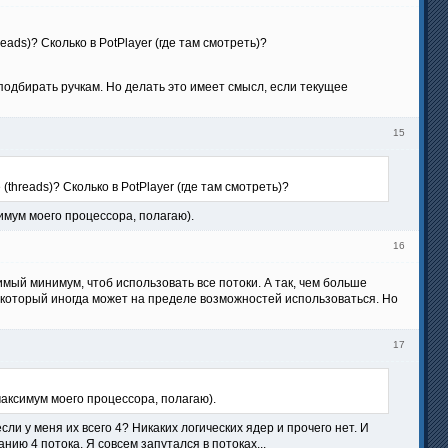
eads)? Сколько в PotPlayer (где там смотреть)?
подбирать ручкам. Но делать это имеет смысл, если текущее
15
(threads)? Сколько в PotPlayer (где там смотреть)?
ксимум моего процессора, полагаю).
16
ый минимум, чтоб использовать все потоки. А так, чем больше
 который иногда может на пределе возможностей использоваться. Но
17
(максимум моего процессора, полагаю).
ли у меня их всего 4? Никаких логических ядер и прочего нет. И
нию 4 потока. Я совсем запутался в потоках...