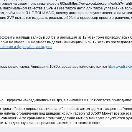
ривал на смарт приставке видео в 60fps(https://www.youtube.com/watch?v=ah
 максимальном качестве в SVP 4 Free такого нет? Или такое уплавнение толь
ал, о чём знал. Я НЕ ПОНИМАЮ, почему даже при ползунке качества на максим
ение SVP пытается выдавать реальные 60fps, а процессор просто ограничен, 
ффекты накладывались в 60 fps, а анимация из 12 к/сек тоже приводилась к 6
пока не умеет. Он не умеет выделять анимацию 8 или 12 к/сек из последовате
я аниме и буферизация кадров
оэтому решил сюда. Анимация, 1080р, вроде достойно смотрится
https://yadi.s
о. Эффекты накладывались в 60 fps, а анимация из 12 к/сек тоже приводилась 
не просто "разок переконвертировали", я просто хотел сделать акцент на "жив
ие нибудь ограничения под шиндовс хр или radeon hd 6750? Может все же ест
PotPlayer? А то сравнивая с тем "как должно быть" у меня уже опускаются рук
дить на десятку или осовременять железо нет возможности.