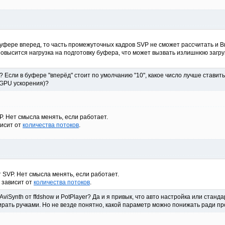
буфере вперед, то часть промежуточных кадров SVP не сможет рассчитать и 
 повысится нагрузка на подготовку буфера, что может вызвать излишнюю загр
"? Если в буфере "вперёд" стоит по умолчанию "10", какое число лучше ставить
 GPU ускорения)?
P. Нет смысла менять, если работает.
висит от
количества потоков
.
т SVP. Нет смысла менять, если работает.
 зависит от
количества потоков
.
AviSynth от ffdshow и PotPlayer? Да и я привык, что авто настройка или стан
ирать ручками. Но не везде понятно, какой параметр можно понижать ради п