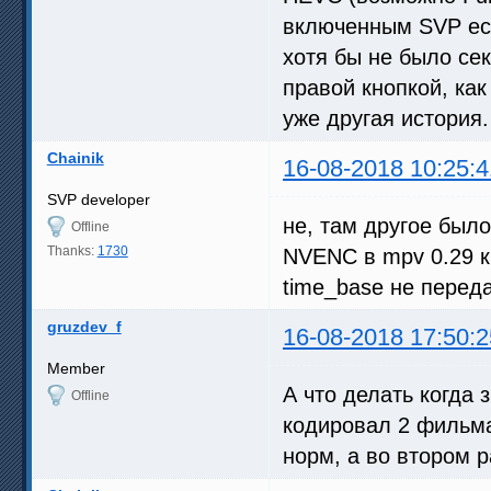
включенным SVP есл
хотя бы не было се
правой кнопкой, ка
уже другая история.
Chainik
16-08-2018 10:25:4
SVP developer
не, там другое было.
Offline
Thanks:
1730
NVENC в mpv 0.29 к
time_base не перед
gruzdev_f
16-08-2018 17:50:2
Member
А что делать когда 
Offline
кодировал 2 фильма
норм, а во втором 