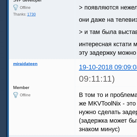
> появляются нежел
Offline
Thanks:
1730
они даже на телеви
> и там была выста
интересная кстати 
эту задержку можно
miraidateen
19-10-2018 09:09:0
09:11:11)
Member
В том то и проблема
Offline
же MKVToolNix - это
нужно сделать задер
(задержка может быт
знаком минус)