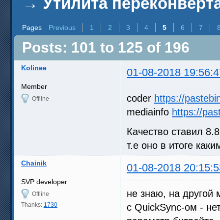
→
Утилита переконверта
Pages
Previous
1
2
3
4
5
6
7
Posts: 101 to 125 of 196
Kolinee
01-08-2018 19:56:4
Member
coder
https://paste
Offline
mediainfo
https://pa
Качество ставил 8.
т.е оно в итоге каки
Chainik
01-08-2018 20:15:5
SVP developer
не знаю, на другой
Offline
Thanks:
1730
с QuickSync-ом - не