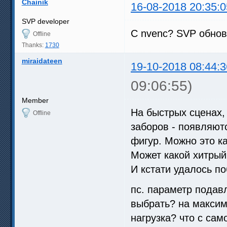
Chainik
16-08-2018 20:35:0
SVP developer
С nvenc? SVP обнов
Offline
Thanks:
1730
miraidateen
19-10-2018 08:44:3
09:06:55)
Member
На быстрых сценах,
Offline
заборов - появляют
фигур. Можно это ка
Может какой хитрый
И кстати удалось по
пс. параметр подав
выбрать? на максим
нагрузка? что с сам