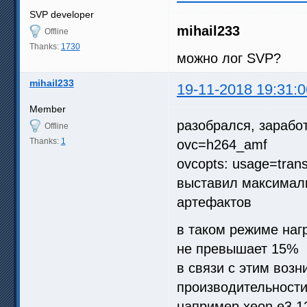
SVP developer
mihail233
Offline
Thanks:
1730
можно лог SVP?
mihail233
19-11-2018 19:31:0
Member
разобрался, зарабо
Offline
Thanks:
1
ovc=h264_amf
ovcopts: usage=transc
выставил максимал
артефактов
в таком режиме нагр
не превышает 15%
в связи с этим возн
производительности
например xeon e3 1