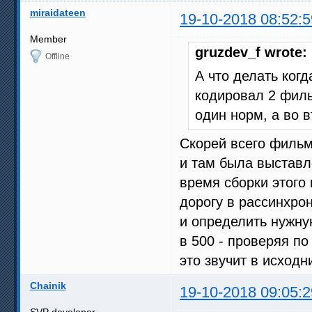
miraidateen
19-10-2018 08:52:5
Member
gruzdev_f wrote:
Offline
А что делать когд
кодировал 2 филь
один норм, а во 
Скорей всего фильм
и там была выставл
время сборки этого
дорогу в рассинхро
и определить нужну
в 500 - проверяя по
это звучит в исходн
Chainik
19-10-2018 09:05:2
SVP developer