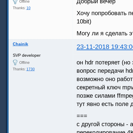
Добрый вечер
Offline
Thanks:
10
Хочу попробовать пе
10bit)
Могу ли я сделать э
Chainik
23-11-2018 19:43:0
SVP developer
он hdr потеряет (но 
Offline
Thanks:
1730
вопрос передачи hd
возможно оно работ
секретный ключ mpv
позже силами ffmpe
тут явно есть поле
===
с другой стороны - 
перекодирование 4K