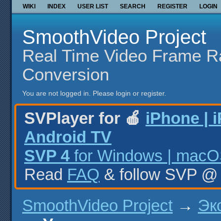
WIKI
INDEX
USER LIST
SEARCH
REGISTER
LOGIN
SmoothVideo Project
Real Time Video Frame R
Conversion
You are not logged in.
Please login or register.
SVPlayer for 🍎
iPhone | 
Android TV
SVP 4
for Windows | macOS
Read
FAQ
& follow SVP 
SmoothVideo Project
→
Эк