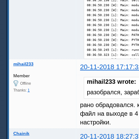
08:36:50.136 [i]: Main: sett
08:36:50.230 [W]: Main: modu
08:36:50.230 [W]: Main: modu
08:36:50.230 [i]: Main: modu
08:36:50.230 [i]: Main: modu
08:36:50.230 [i]: Main: modu
08:36:50.230 [i]: Main: modu
08:36:50.230 [W]: Main: PATH
08:36:50.230 [W]: Main: PYTH
08:36:50.230 [W]: Main: PYTH
08:36:50.245 [i]: Main: runn
08:36:50.323 [i]: Main: coll
08:36:50.323 [i]: OS: Window
mihail233
08:36:50.339 [i]: CPU: Intel
20-11-2018 17:17:3
08:36:50.339 [i]: Video: reg
08:36:50.339 [i]: Video: rea
Member
08:36:51.587 [i]: Video: 1 G
mihail233 wrote:
Offline
08:36:51.587 [i]: Video 1: d
08:36:51.587 [i]: Memory:  8
Thanks:
1
разобрался, зара
08:36:51.587 [i]: System: fi
08:36:51.930 [W]: SystemInfo
рано обрадовался. к
08:36:51.930 [i]: Power: AC 
08:36:55.331 [i]: Screens: u
файл на выходе в 4
08:36:56.298 [i]: Main: prep
08:36:56.579 [i]: Main: prep
настройки.
08:36:56.875 [i]: Main: prep
08:36:56.922 [i]: FFDShow: f
Chainik
08:36:56.922 [i]: Main: prep
20-11-2018 18:27:3