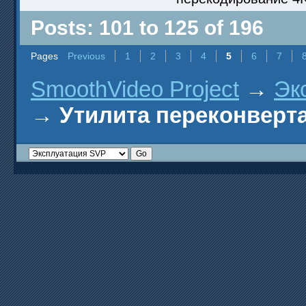
Posts: 101 to 125 of 196
Pages
Previous
1
2
3
4
5
6
7
SmoothVideo Project
→
Эк
→
Утилита переконверта