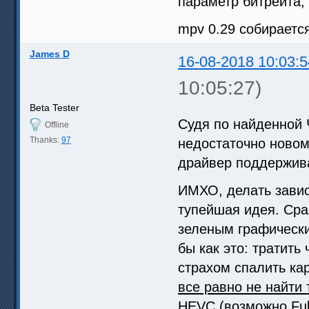
параметр битрейта,
mpv 0.29 собирается
James D
16-08-2018 10:03:5
10:05:27)
Beta Tester
Судя по найденной 
Offline
Thanks:
97
недостаточно новом 
драйвер поддержива
ИМХО, делать завис
тупейшая идея. Сра
зеленым графически
бы как это: тратить
страхом спалить ка
все равно не найти 
HEVC (возможно Full