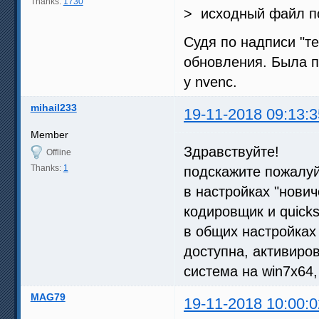
Thanks:
1730
> исходный файл по
Судя по надписи "те
обновления. Была п
у nvenc.
mihail233
19-11-2018 09:13:3
Member
Здравствуйте!
Offline
Thanks:
1
подскажите пожалуй
в настройках "нови
кодировщик и quicks
в общих настройках
доступна, активиро
система на win7x64,
MAG79
19-11-2018 10:00:0