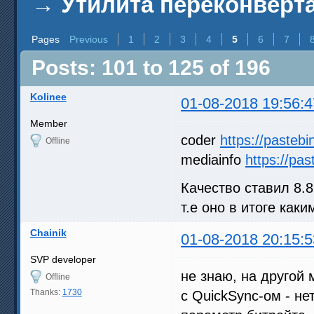
→
Утилита переконверта
Pages
Previous
1
2
3
4
5
6
7
Posts: 101 to 125 of 196
Kolinee
01-08-2018 19:56:4
Member
coder
https://paste
Offline
mediainfo
https://pa
Качество ставил 8.
т.е оно в итоге каки
Chainik
01-08-2018 20:15:5
SVP developer
не знаю, на другой
Offline
Thanks:
1730
с QuickSync-ом - не