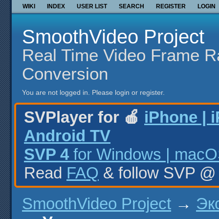
WIKI
INDEX
USER LIST
SEARCH
REGISTER
LOGIN
SmoothVideo Project
Real Time Video Frame R
Conversion
You are not logged in.
Please login or register.
SVPlayer for 🍎
iPhone | 
Android TV
SVP 4
for Windows | macOS
Read
FAQ
& follow SVP 
SmoothVideo Project
→
Эк