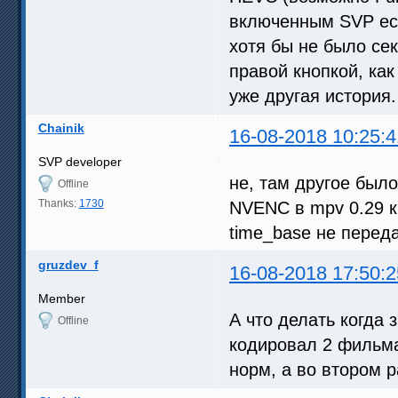
включенным SVP есл
хотя бы не было се
правой кнопкой, ка
уже другая история.
Chainik
16-08-2018 10:25:4
SVP developer
не, там другое было.
Offline
Thanks:
1730
NVENC в mpv 0.29 к
time_base не перед
gruzdev_f
16-08-2018 17:50:2
Member
А что делать когда 
Offline
кодировал 2 фильма
норм, а во втором 