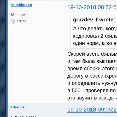
miraidateen
19-10-2018 08:52:5
Member
gruzdev_f wrote:
Offline
А что делать когд
кодировал 2 филь
один норм, а во 
Скорей всего фильм
и там была выставл
время сборки этого
дорогу в рассинхро
и определить нужну
в 500 - проверяя по
это звучит в исходн
Chainik
19-10-2018 09:05:2
SVP developer