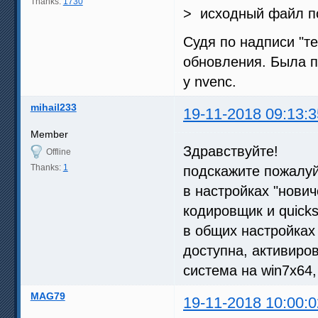
Thanks:
1730
> исходный файл по
Судя по надписи "те
обновления. Была п
у nvenc.
mihail233
19-11-2018 09:13:3
Member
Здравствуйте!
Offline
Thanks:
1
подскажите пожалуй
в настройках "нови
кодировщик и quicks
в общих настройках
доступна, активиро
система на win7x64,
MAG79
19-11-2018 10:00:0