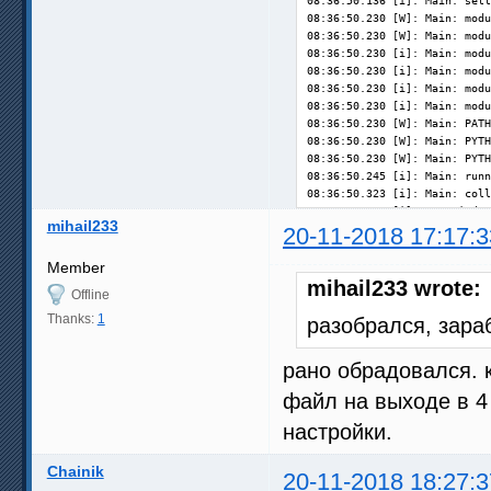
08:36:50.136 [i]: Main: sett
08:36:50.230 [W]: Main: modu
08:36:50.230 [W]: Main: modu
08:36:50.230 [i]: Main: modu
08:36:50.230 [i]: Main: modu
08:36:50.230 [i]: Main: modu
08:36:50.230 [i]: Main: modu
08:36:50.230 [W]: Main: PATH
08:36:50.230 [W]: Main: PYTH
08:36:50.230 [W]: Main: PYTH
08:36:50.245 [i]: Main: runn
08:36:50.323 [i]: Main: coll
08:36:50.323 [i]: OS: Window
mihail233
08:36:50.339 [i]: CPU: Intel
20-11-2018 17:17:3
08:36:50.339 [i]: Video: reg
08:36:50.339 [i]: Video: rea
Member
08:36:51.587 [i]: Video: 1 G
mihail233 wrote:
Offline
08:36:51.587 [i]: Video 1: d
08:36:51.587 [i]: Memory:  8
Thanks:
1
разобрался, зара
08:36:51.587 [i]: System: fi
08:36:51.930 [W]: SystemInfo
рано обрадовался. к
08:36:51.930 [i]: Power: AC 
08:36:55.331 [i]: Screens: u
файл на выходе в 4
08:36:56.298 [i]: Main: prep
08:36:56.579 [i]: Main: prep
настройки.
08:36:56.875 [i]: Main: prep
08:36:56.922 [i]: FFDShow: f
Chainik
08:36:56.922 [i]: Main: prep
20-11-2018 18:27:3