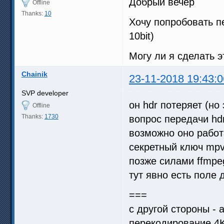
Добрый вечер
Offline
Thanks:
10
Хочу попробовать пе
10bit)
Могу ли я сделать э
Chainik
23-11-2018 19:43:0
SVP developer
он hdr потеряет (но 
Offline
Thanks:
1730
вопрос передачи hd
возможно оно работ
секретный ключ mpv
позже силами ffmpe
тут явно есть поле
===
с другой стороны - 
перекодирование 4K