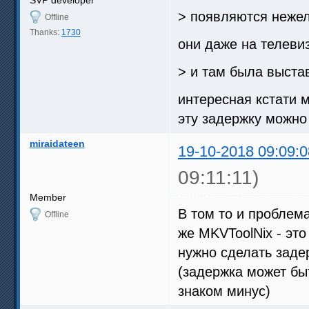
> появляются нежел
Offline
Thanks:
1730
они даже на телеви
> и там была выста
интересная кстати 
эту задержку можно
miraidateen
19-10-2018 09:09:0
09:11:11)
Member
В том то и проблема
Offline
же MKVToolNix - это
нужно сделать задер
(задержка может быт
знаком минус)