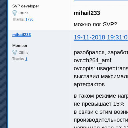
SVP developer
mihail233
Offline
Thanks:
1730
можно лог SVP?
mihail233
19-11-2018 19:31:0
Member
разобрался, зарабо
Offline
Thanks:
1
ovc=h264_amf
ovcopts: usage=transc
выставил максимал
артефактов
в таком режиме нагр
не превышает 15%
в связи с этим возн
производительности
например xeon e3 1