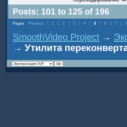
Posts: 101 to 125 of 196
Pages
Previous
1
2
3
4
5
6
7
SmoothVideo Project
→
Эк
→
Утилита переконверта