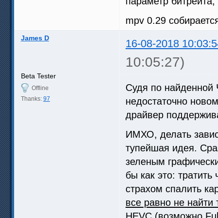
параметр битрейта,
mpv 0.29 собирается
James D
16-08-2018 10:03:5
10:05:27)
Beta Tester
Судя по найденной 
Offline
Thanks:
97
недостаточно новом 
драйвер поддержива
ИМХО, делать завис
тупейшая идея. Сра
зеленым графически
бы как это: тратить
страхом спалить ка
все равно не найти 
HEVC (возможно Full