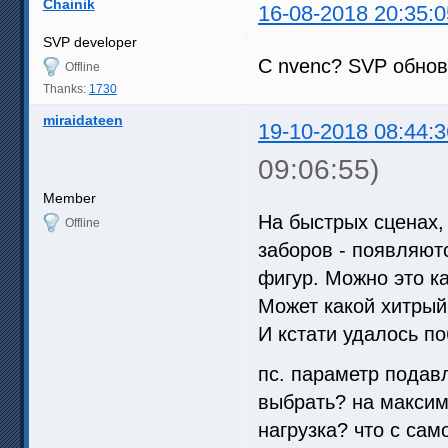
Chainik
16-08-2018 20:35:0
SVP developer
С nvenc? SVP обнов
Offline
Thanks:
1730
miraidateen
19-10-2018 08:44:3
09:06:55)
Member
На быстрых сценах,
Offline
заборов - появляют
фигур. Можно это ка
Может какой хитрый
И кстати удалось по
пс. параметр подав
выбрать? на максим
нагрузка? что с сам