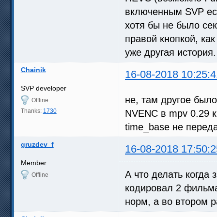
включенным SVP есл
хотя бы не было се
правой кнопкой, ка
уже другая история.
Chainik
16-08-2018 10:25:4
SVP developer
не, там другое было.
Offline
Thanks:
1730
NVENC в mpv 0.29 к
time_base не перед
gruzdev_f
16-08-2018 17:50:2
Member
А что делать когда 
Offline
кодировал 2 фильма
норм, а во втором 