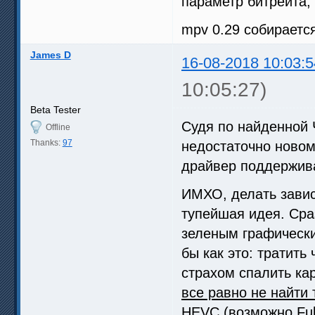
параметр битрейта,
mpv 0.29 собирается
James D
16-08-2018 10:03:5
10:05:27)
Beta Tester
Судя по найденной 
Offline
Thanks:
97
недостаточно новом 
драйвер поддержива
ИМХО, делать завис
тупейшая идея. Сра
зеленым графически
бы как это: тратить
страхом спалить ка
все равно не найти 
HEVC (возможно Full