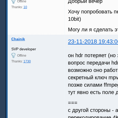
Добрый вечер
Offline
Thanks:
10
Хочу попробовать пе
10bit)
Могу ли я сделать э
Chainik
23-11-2018 19:43:0
SVP developer
он hdr потеряет (но 
Offline
Thanks:
1730
вопрос передачи hd
возможно оно работ
секретный ключ mpv
позже силами ffmpe
тут явно есть поле
===
с другой стороны - 
перекодирование 4K