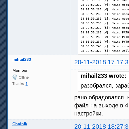
08:36:50.136 [i]: Main: sett
08:36:50.230 [W]: Main: modu
08:36:50.230 [W]: Main: modu
08:36:50.230 [i]: Main: modu
08:36:50.230 [i]: Main: modu
08:36:50.230 [i]: Main: modu
08:36:50.230 [i]: Main: modu
08:36:50.230 [W]: Main: PATH
08:36:50.230 [W]: Main: PYTH
08:36:50.230 [W]: Main: PYTH
08:36:50.245 [i]: Main: runn
08:36:50.323 [i]: Main: coll
08:36:50.323 [i]: OS: Window
mihail233
08:36:50.339 [i]: CPU: Intel
20-11-2018 17:17:3
08:36:50.339 [i]: Video: reg
08:36:50.339 [i]: Video: rea
Member
08:36:51.587 [i]: Video: 1 G
mihail233 wrote:
Offline
08:36:51.587 [i]: Video 1: d
08:36:51.587 [i]: Memory:  8
Thanks:
1
разобрался, зара
08:36:51.587 [i]: System: fi
08:36:51.930 [W]: SystemInfo
рано обрадовался. к
08:36:51.930 [i]: Power: AC 
08:36:55.331 [i]: Screens: u
файл на выходе в 4
08:36:56.298 [i]: Main: prep
08:36:56.579 [i]: Main: prep
настройки.
08:36:56.875 [i]: Main: prep
08:36:56.922 [i]: FFDShow: f
Chainik
08:36:56.922 [i]: Main: prep
20-11-2018 18:27:3