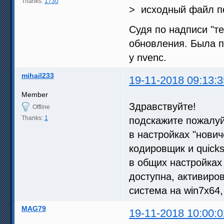
Thanks:
1730
> исходный файл по
Судя по надписи "те
обновления. Была п
у nvenc.
mihail233
19-11-2018 09:13:3
Member
Здравствуйте!
Offline
Thanks:
1
подскажите пожалуй
в настройках "нови
кодировщик и quicks
в общих настройках
доступна, активиро
система на win7x64,
MAG79
19-11-2018 10:00:0