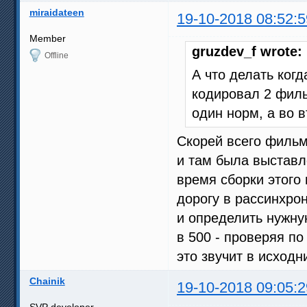
miraidateen
19-10-2018 08:52:5
Member
gruzdev_f wrote:
Offline
А что делать когд
кодировал 2 филь
один норм, а во 
Скорей всего фильм
и там была выставл
время сборки этого
дорогу в рассинхро
и определить нужну
в 500 - проверяя по
это звучит в исходн
Chainik
19-10-2018 09:05:2
SVP developer