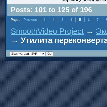
Posts: 101 to 125 of 196
Pages
Previous
1
2
3
4
5
6
7
SmoothVideo Project
→
Эк
→
Утилита переконверта