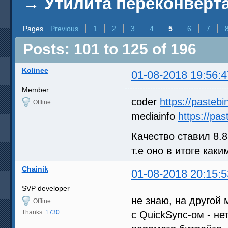
→
Утилита переконверта
Pages
Previous
1
2
3
4
5
6
7
Posts: 101 to 125 of 196
Kolinee
01-08-2018 19:56:4
Member
coder
https://paste
Offline
mediainfo
https://pa
Качество ставил 8.
т.е оно в итоге каки
Chainik
01-08-2018 20:15:5
SVP developer
не знаю, на другой
Offline
Thanks:
1730
с QuickSync-ом - не