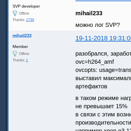
SVP developer
mihail233
Offline
Thanks:
1730
можно лог SVP?
mihail233
19-11-2018 19:31:0
Member
разобрался, зарабо
Offline
Thanks:
1
ovc=h264_amf
ovcopts: usage=transc
выставил максимал
артефактов
в таком режиме нагр
не превышает 15%
в связи с этим возн
производительности
например xeon e3 1