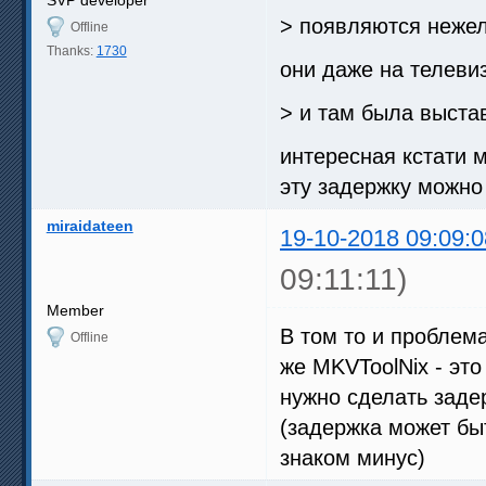
> появляются нежел
Offline
Thanks:
1730
они даже на телеви
> и там была выста
интересная кстати 
эту задержку можно
miraidateen
19-10-2018 09:09:0
09:11:11)
Member
В том то и проблема
Offline
же MKVToolNix - это
нужно сделать задер
(задержка может быт
знаком минус)