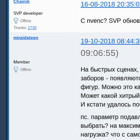
Chainik
16-08-2018 20:35:0
SVP developer
С nvenc? SVP обнов
Offline
Thanks:
1730
miraidateen
19-10-2018 08:44:3
09:06:55)
Member
На быстрых сценах,
Offline
заборов - появляют
фигур. Можно это ка
Может какой хитрый
И кстати удалось по
пс. параметр подав
выбрать? на максим
нагрузка? что с сам