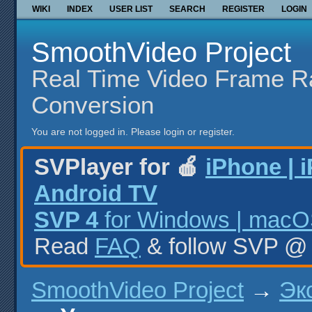
WIKI
INDEX
USER LIST
SEARCH
REGISTER
LOGIN
SmoothVideo Project
Real Time Video Frame R
Conversion
You are not logged in.
Please login or register.
SVPlayer for 🍎
iPhone | 
Android TV
SVP 4
for Windows | macOS
Read
FAQ
& follow SVP 
SmoothVideo Project
→
Эк